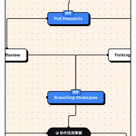
推荐
Pull Requests
de Review
Forking W
推荐
Branching Strategies
🤝 协作流程掌握