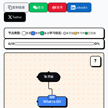
复制链接
微信
微博
LinkedIn
Twitter
节点类型:
学习状态:
普通
推荐
备选
未开始
学习中
已完成
0
%
0
/
0
❓
🚀 开始
推荐
What is Git