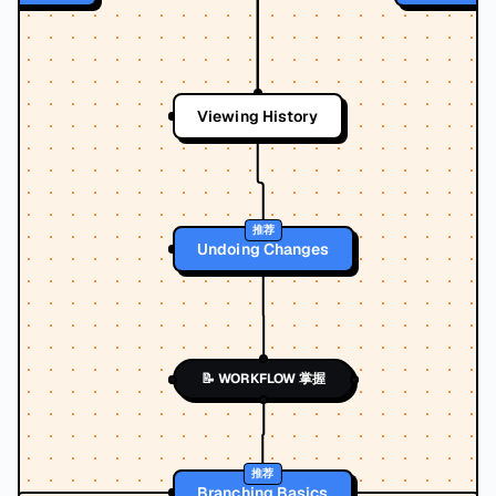
Viewing History
推荐
Undoing Changes
📝 WORKFLOW 掌握
推荐
Branching Basics