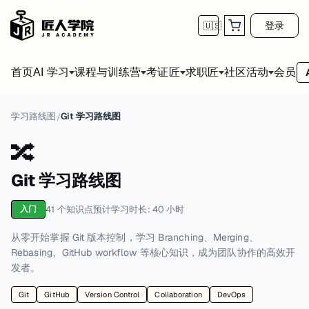
登录
🇺🇸
首页
会员
AI 学习
课程与训练营
考证匠
求职匠
社区活动
学习路线图
Git 学习路线图
/
🔀
Git 学习路线图
41
个知识点
预计学习时长:
40
小时
入门
从零开始掌握 Git 版本控制，学习 Branching、Merging、
Rebasing、GitHub workflow 等核心知识，成为团队协作的高效开
发者。
Git
GitHub
Version Control
Collaboration
DevOps