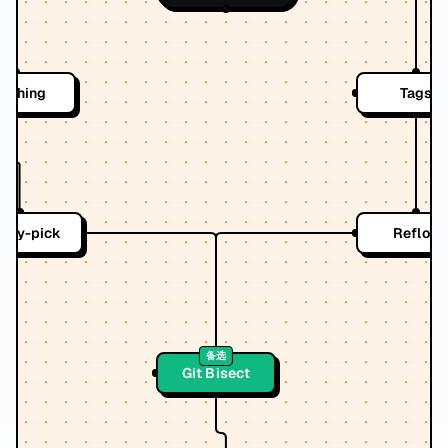
tashing
Tags
erry-pick
Reflog
备选
Git Bisect