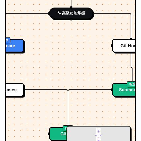
🔧 高级功能掌握
推荐
itignore
Git Hook
备选
 Aliases
Submodul
备选
Git LFS