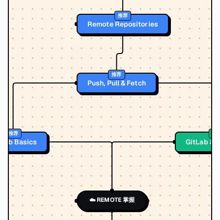
推荐
Remote Repositories
推荐
Push, Pull & Fetch
推荐
备
tHub Basics
GitLab & 
☁️ REMOTE 掌握