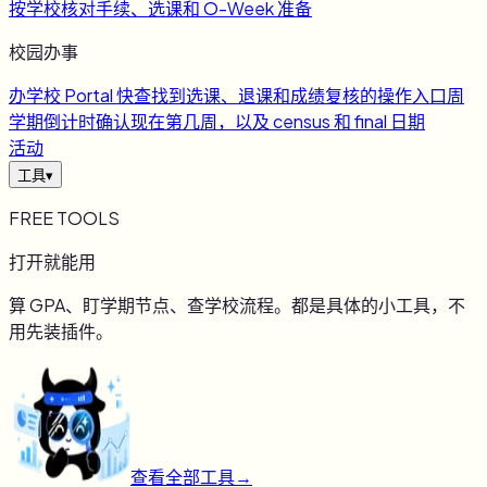
按学校核对手续、选课和 O-Week 准备
校园办事
办
学校 Portal 快查
找到选课、退课和成绩复核的操作入口
周
学期倒计时
确认现在第几周，以及 census 和 final 日期
活动
工具
▾
FREE TOOLS
打开就能用
算 GPA、盯学期节点、查学校流程。都是具体的小工具，不
用先装插件。
查看全部工具
→