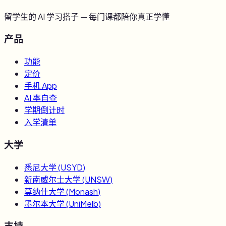
留学生的 AI 学习搭子 — 每门课都陪你真正学懂
产品
功能
定价
手机 App
AI 率自查
学期倒计时
入学清单
大学
悉尼大学
(
USYD
)
新南威尔士大学
(
UNSW
)
莫纳什大学
(
Monash
)
墨尔本大学
(
UniMelb
)
支持