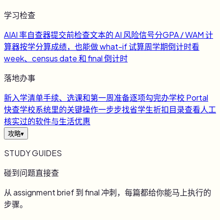
学习检查
AI
AI 率自查器
提交前检查文本的 AI 风险信号
分
GPA / WAM 计
算器
按学分算成绩，也能做 what-if 试算
周
学期倒计时
看
week、census date 和 final 倒计时
落地办事
新
入学清单
手续、选课和第一周准备逐项勾完
办
学校 Portal
快查
学校系统里的关键操作一步步找
省
学生折扣目录
查看人工
核实过的软件与生活优惠
攻略
▾
STUDY GUIDES
碰到问题直接查
从 assignment brief 到 final 冲刺，每篇都给你能马上执行的
步骤。