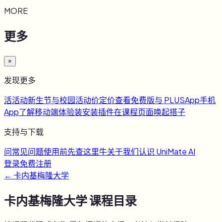
MORE
更多
×
发现更多
活
活动
新生节与校园活动
价
定价
查看免费版与 PLUS
App
手机
App
了解移动端体验
装
安装插件
在课程页面唤起搭子
支持与下载
问
常见问题
使用前先查这里
牛
关于我们
认识 UniMate AI
登录
免费注册
←
卡内基梅隆大学
卡内基梅隆大学
课程目录