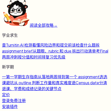
阅读全部攻略
→
学业求生
查
Turnitin AI 检测
看懂风险边界和提交前该检查什么
题
拆
assignment brief
从题眼、rubric 和 due 拆出行动清单
考
Final
两周冲刺
按分值和时间排复习优先级
新学期
一
第一学期生存指南
从落地两周排到第一个 assignment
选
选
课避坑
从 outline 判断工作量和真实难度
退
Census date
分清
退课、学费和成绩记录的关键节点
定价
登录
免费注册
安装插件