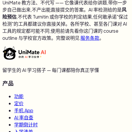
UniMate 教方法、不代写 —— 它像课代表给你讲题,带你一步
步自己做出来,不产出能直接提交的答案。AI 率检测给的是
风
险预估
,不代表 Turnitin 或你学校的判定结果,任何敢承诺"保过
检测"的工具都建议你直接关掉。各所学校、甚至各门课对 AI
工具的规定都可能不同,使用前请先看你这门课的 course
outline 与学校官方政策。完整说明见
服务条款
。
留学生的 AI 学习搭子 — 每门课都陪你真正学懂
产品
功能
定价
手机 App
AI 率自查
学期倒计时
入学清单