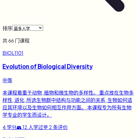
排序
共
66
门课程
BIOL1101
Evolution of Biological Diversity
中等
本课程着重于动物, 植物和微生物的多样性。 重点放在生物多
样性, 进化, 所选生物群中结构与功能之间的关系, 生物如何适
应其环境以及生物如何相互作用方面。 本课程专为所有生物
学专业的学生而设计。
4
学分
👥
12
人学过
💬
2
条评价