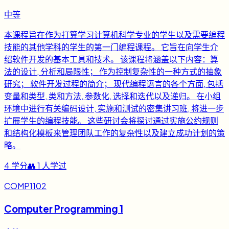
中等
本课程旨在作为打算学习计算机科学专业的学生以及需要编程
技能的其他学科的学生的第一门编程课程。 它旨在向学生介
绍软件开发的基本工具和技术。 该课程将涵盖以下内容：算
法的设计, 分析和局限性； 作为控制复杂性的一种方式的抽象
研究； 软件开发过程的简介； 现代编程语言的各个方面, 包括
变量和类型, 类和方法, 参数化, 选择和迭代以及递归。 在小组
环境中进行有关编码设计, 实施和测试的密集讲习班, 将进一步
扩展学生的编程技能。 这些研讨会将探讨通过实施公约规则
和结构化模板来管理团队工作的复杂性以及建立成功计划的策
略。
4
学分
👥
1
人学过
COMP1102
Computer Programming 1