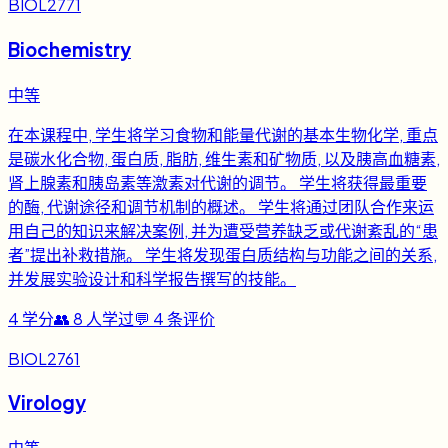
BIOL2771
Biochemistry
中等
在本课程中, 学生将学习食物和能量代谢的基本生物化学, 重点
是碳水化合物, 蛋白质, 脂肪, 维生素和矿物质, 以及胰高血糖素,
肾上腺素和胰岛素等激素对代谢的调节。 学生将获得最重要
的酶, 代谢途径和调节机制的概述。 学生将通过团队合作来运
用自己的知识来解决案例, 并为遭受营养缺乏或代谢紊乱的“患
者”提出补救措施。 学生将发现蛋白质结构与功能之间的关系,
并发展实验设计和科学报告撰写的技能。
4
学分
👥
8
人学过
💬
4
条评价
BIOL2761
Virology
中等