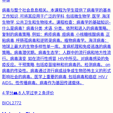
病毒与整个社会息息相关。本课程为学生提供了病毒学的基本
工作知识, 可将其应用于广泛的学科, 包括微生物学, 医学, 海洋
生物学, 公共卫生和生物技术。课程检查：病毒学的基础知识-
什么是病毒？病毒分类, 术语, 分类。依附和进入的病毒策略。
复制的病毒策略, 例如：疱疹病毒, 痘病毒, 小核糖核酸病毒, 正
粘病毒, 呼肠孤病毒和逆转录病毒。植物病毒学。海洋病毒：
地球上最大的生物多样性单一库。发病机理和免疫逃逸的病毒
策略。病毒潜伏期。病毒生态学：人群中的流行病和地方性流
行。病毒演变, 如在流行性感冒, HIV中所见。对病毒感染的免
疫反应。干预策略, 包括疫苗接种和抗病毒药。检测病毒。 on
病毒的传染性。病毒通过流行病或战争或生物恐怖主义的形式
影响社会的病毒。医学上重要的病毒, 包括病毒和癌症, HIV /
AIDS。性传播病毒。病毒作为基因传递载体。
4
学分
👥
8
人学过
💬
2
条评价
BIOL2772