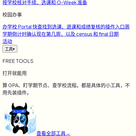
按学校核对手续、选课和 O-Week 准备
校园办事
办
学校 Portal 快查
找到选课、退课和成绩复核的操作入口
周
学期倒计时
确认现在第几周，以及 census 和 final 日期
活动
工具
▾
FREE TOOLS
打开就能用
算 GPA、盯学期节点、查学校流程。都是具体的小工具，不
用先装插件。
查看全部工具
→