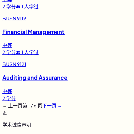
2
学分
👥
1
人学过
BUSN 9119
Financial Management
中等
2
学分
👥
1
人学过
BUSN 9121
Auditing and Assurance
中等
2
学分
← 上一页
第
1
/
6
页
下一页 →
⚠️
学术诚信声明