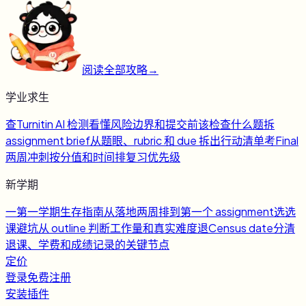
阅读全部攻略
→
学业求生
查
Turnitin AI 检测
看懂风险边界和提交前该检查什么
题
拆
assignment brief
从题眼、rubric 和 due 拆出行动清单
考
Final
两周冲刺
按分值和时间排复习优先级
新学期
一
第一学期生存指南
从落地两周排到第一个 assignment
选
选
课避坑
从 outline 判断工作量和真实难度
退
Census date
分清
退课、学费和成绩记录的关键节点
定价
登录
免费注册
安装插件