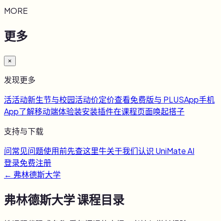
MORE
更多
×
发现更多
活
活动
新生节与校园活动
价
定价
查看免费版与 PLUS
App
手机
App
了解移动端体验
装
安装插件
在课程页面唤起搭子
支持与下载
问
常见问题
使用前先查这里
牛
关于我们
认识 UniMate AI
登录
免费注册
←
弗林德斯大学
弗林德斯大学
课程目录