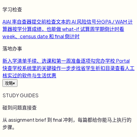
学习检查
AI
AI 率自查器
提交前检查文本的 AI 风险信号
分
GPA / WAM 计
算器
按学分算成绩，也能做 what-if 试算
周
学期倒计时
看
week、census date 和 final 倒计时
落地办事
新
入学清单
手续、选课和第一周准备逐项勾完
办
学校 Portal
快查
学校系统里的关键操作一步步找
省
学生折扣目录
查看人工
核实过的软件与生活优惠
攻略
▾
STUDY GUIDES
碰到问题直接查
从 assignment brief 到 final 冲刺，每篇都给你能马上执行的
步骤。