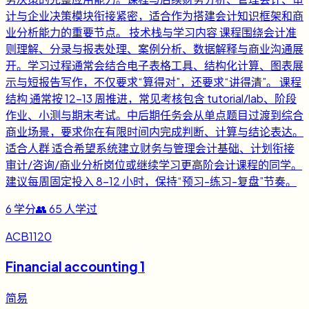
计与企业决策模块衔接紧密，适合作为搭建会计知识框架和商
业分析能力的重要节点。 技术栈与学习内容 课程围绕会计准
则理解、分录与报表处理、案例分析、数据解释与商业沟通展
开。学习过程通常会结合电子表格工具、结构化计算、图表展
示与短报告写作，不仅要求“算得对”，还要求“讲得清”。 课程
结构 通常按 12-13 周推进，常见考核包含 tutorial/lab、阶段
作业、小测与期末考试。中后期任务会从单点题目过渡到综合
商业场景，要求你在有限时间内完成判断、计算与结论表达。
适合人群 适合希望系统建立财务与管理会计基础、计划衔接
审计/咨询/商业分析岗位或继续学习更高阶会计课程的同学。
建议每周固定投入 8-12 小时，保持“预习-练习-复盘”节奏。
6
学分
👥
65
人学过
ACB1120
Financial accounting 1
简易