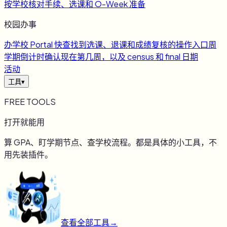
按学校核对手续、选课和 O-Week 准备
校园办事
办
学校 Portal 快查
找到选课、退课和成绩复核的操作入口
周
学期倒计时
确认现在第几周，以及 census 和 final 日期
活动
工具
▾
FREE TOOLS
打开就能用
算 GPA、盯学期节点、查学校流程。都是具体的小工具，不
用先装插件。
查看全部工具
→