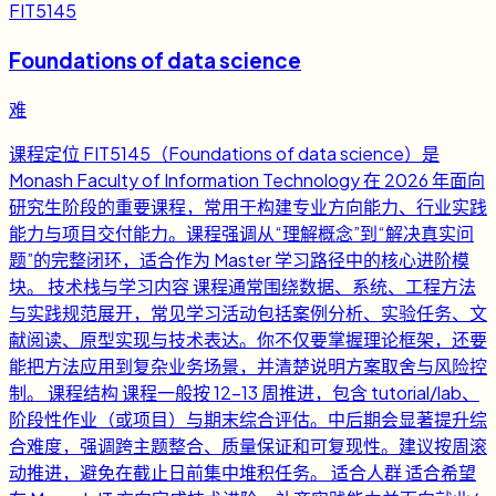
FIT5145
Foundations of data science
难
课程定位 FIT5145（Foundations of data science）是
Monash Faculty of Information Technology 在 2026 年面向
研究生阶段的重要课程，常用于构建专业方向能力、行业实践
能力与项目交付能力。课程强调从“理解概念”到“解决真实问
题”的完整闭环，适合作为 Master 学习路径中的核心进阶模
块。 技术栈与学习内容 课程通常围绕数据、系统、工程方法
与实践规范展开，常见学习活动包括案例分析、实验任务、文
献阅读、原型实现与技术表达。你不仅要掌握理论框架，还要
能把方法应用到复杂业务场景，并清楚说明方案取舍与风险控
制。 课程结构 课程一般按 12-13 周推进，包含 tutorial/lab、
阶段性作业（或项目）与期末综合评估。中后期会显著提升综
合难度，强调跨主题整合、质量保证和可复现性。建议按周滚
动推进，避免在截止日前集中堆积任务。 适合人群 适合希望