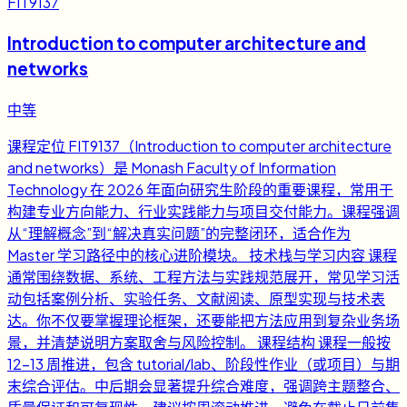
FIT9137
Introduction to computer architecture and
networks
中等
课程定位 FIT9137（Introduction to computer architecture
and networks）是 Monash Faculty of Information
Technology 在 2026 年面向研究生阶段的重要课程，常用于
构建专业方向能力、行业实践能力与项目交付能力。课程强调
从“理解概念”到“解决真实问题”的完整闭环，适合作为
Master 学习路径中的核心进阶模块。 技术栈与学习内容 课程
通常围绕数据、系统、工程方法与实践规范展开，常见学习活
动包括案例分析、实验任务、文献阅读、原型实现与技术表
达。你不仅要掌握理论框架，还要能把方法应用到复杂业务场
景，并清楚说明方案取舍与风险控制。 课程结构 课程一般按
12-13 周推进，包含 tutorial/lab、阶段性作业（或项目）与期
末综合评估。中后期会显著提升综合难度，强调跨主题整合、