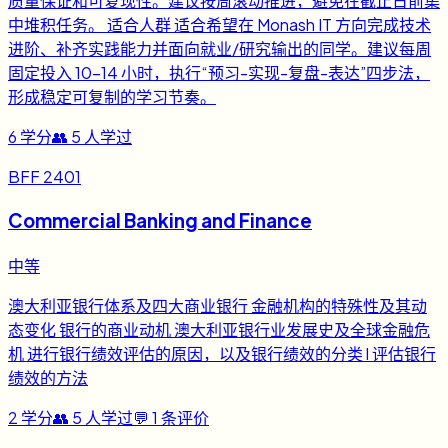
质量保证和可复现性。建议按周滚动推进，避免在截止日前集
中堆积任务。 适合人群 适合希望在 Monash IT 方向完成技术
进阶、补齐实践能力并面向就业/研究输出的同学。建议每周
固定投入 10-14 小时，执行“预习-实现-复盘-表达”四步法，
形成稳定可复制的学习节奏。
6
学分
👥
5
人学过
BFF 2401
Commercial Banking and Finance
中等
澳大利亚银行体系及四大商业银行 金融机构的特殊性及其动
态变化 银行的商业动机 澳大利亚银行业发展史及全球金融危
机 进行银行绩效评估的原因，以及银行绩效的分类 l 评估银行
绩效的方法
2
学分
👥
5
人学过
💬
1
条评价