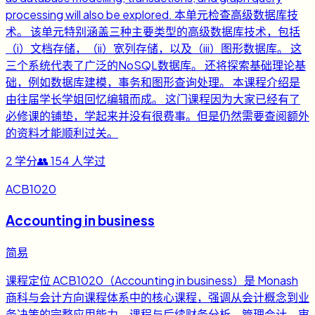
processing will also be explored. 本单元检查高级数据库技
术。 该单元特别涵盖三种主要类型的高级数据库技术，包括
（i）文档存储，（ii）宽列存储，以及（iii）图形数据库。 这
三个系统代表了广泛的NoSQL数据库。 还将探索基础理论基
础，例如数据库建模，事务和图形查询处理。 本课程介绍是
由往届学长学姐回忆编辑而成。 这门课程因为大家已经有了
必修课的铺垫，学起来并没有很费事。但是仍然需要查阅额外
的资料才能顺利过关。
2
学分
👥
154
人学过
ACB1020
Accounting in business
简易
课程定位 ACB1020（Accounting in business）是 Monash
商科与会计方向课程体系中的核心课程，强调从会计概念到业
务决策的完整应用能力。课程与后续财务分析、管理会计、审