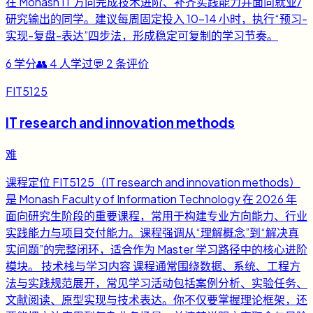
在 Monash IT 方向完成技术进阶、补齐实践能力并面向就业/
研究输出的同学。建议每周固定投入 10-14 小时，执行“预习-
实现-复盘-表达”四步法，形成稳定可复制的学习节奏。
6
学分
👥
4
人学过
💬
2
条评价
FIT5125
IT research and innovation methods
难
课程定位 FIT5125（IT research and innovation methods）
是 Monash Faculty of Information Technology 在 2026 年
面向研究生阶段的重要课程，常用于构建专业方向能力、行业
实践能力与项目交付能力。课程强调从“理解概念”到“解决真
实问题”的完整闭环，适合作为 Master 学习路径中的核心进阶
模块。 技术栈与学习内容 课程通常围绕数据、系统、工程方
法与实践规范展开，常见学习活动包括案例分析、实验任务、
文献阅读、原型实现与技术表达。你不仅要掌握理论框架，还