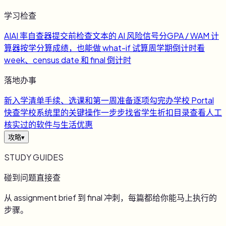
学习检查
AI
AI 率自查器
提交前检查文本的 AI 风险信号
分
GPA / WAM 计
算器
按学分算成绩，也能做 what-if 试算
周
学期倒计时
看
week、census date 和 final 倒计时
落地办事
新
入学清单
手续、选课和第一周准备逐项勾完
办
学校 Portal
快查
学校系统里的关键操作一步步找
省
学生折扣目录
查看人工
核实过的软件与生活优惠
攻略
▾
STUDY GUIDES
碰到问题直接查
从 assignment brief 到 final 冲刺，每篇都给你能马上执行的
步骤。