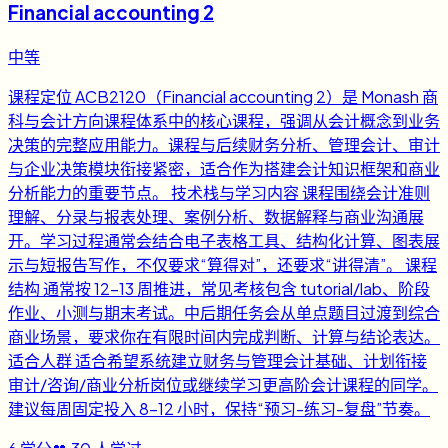
Financial accounting 2
中等
课程定位 ACB2120（Financial accounting 2）是 Monash 商
科与会计方向课程体系中的核心课程，强调从会计概念到业务
决策的完整应用能力。课程与后续财务分析、管理会计、审计
与企业决策模块衔接紧密，适合作为搭建会计知识框架和商业
分析能力的重要节点。 技术栈与学习内容 课程围绕会计准则
理解、分录与报表处理、案例分析、数据解释与商业沟通展
开。学习过程通常会结合电子表格工具、结构化计算、图表展
示与短报告写作，不仅要求“算得对”，还要求“讲得清”。 课程
结构 通常按 12-13 周推进，常见考核包含 tutorial/lab、阶段
作业、小测与期末考试。中后期任务会从单点题目过渡到综合
商业场景，要求你在有限时间内完成判断、计算与结论表达。
适合人群 适合希望系统建立财务与管理会计基础、计划衔接
审计/咨询/商业分析岗位或继续学习更高阶会计课程的同学。
建议每周固定投入 8-12 小时，保持“预习-练习-复盘”节奏。