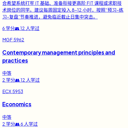
合希望系统打牢 IT 基础、准备衔接更高阶 FIT 课程或求职技
术岗位的同学。建议每周固定投入 8-12 小时，按照“预习-练
习-复盘”节奏推进，避免临近截止日集中突击。
6
学分
👥
12
人学过
MGF 5962
Contemporary management principles and
practices
中等
2
学分
👥
12
人学过
ECX 5953
Economics
中等
2
学分
👥
6
人学过