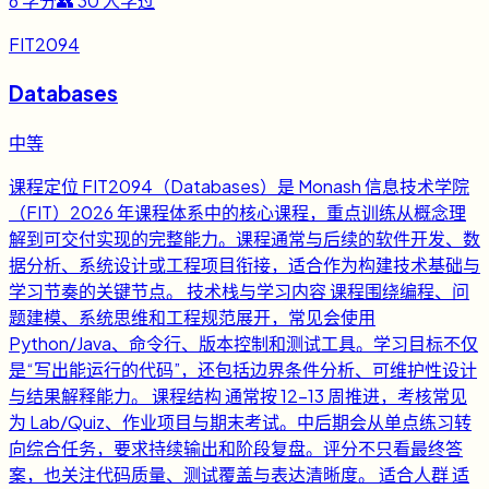
6
学分
👥
30
人学过
FIT2094
Databases
中等
课程定位 FIT2094（Databases）是 Monash 信息技术学院
（FIT）2026 年课程体系中的核心课程，重点训练从概念理
解到可交付实现的完整能力。课程通常与后续的软件开发、数
据分析、系统设计或工程项目衔接，适合作为构建技术基础与
学习节奏的关键节点。 技术栈与学习内容 课程围绕编程、问
题建模、系统思维和工程规范展开，常见会使用
Python/Java、命令行、版本控制和测试工具。学习目标不仅
是“写出能运行的代码”，还包括边界条件分析、可维护性设计
与结果解释能力。 课程结构 通常按 12-13 周推进，考核常见
为 Lab/Quiz、作业项目与期末考试。中后期会从单点练习转
向综合任务，要求持续输出和阶段复盘。评分不只看最终答
案，也关注代码质量、测试覆盖与表达清晰度。 适合人群 适