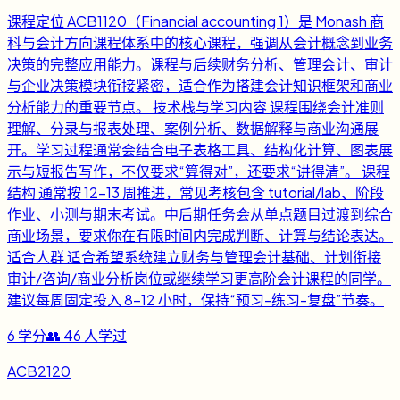
课程定位 ACB1120（Financial accounting 1）是 Monash 商
科与会计方向课程体系中的核心课程，强调从会计概念到业务
决策的完整应用能力。课程与后续财务分析、管理会计、审计
与企业决策模块衔接紧密，适合作为搭建会计知识框架和商业
分析能力的重要节点。 技术栈与学习内容 课程围绕会计准则
理解、分录与报表处理、案例分析、数据解释与商业沟通展
开。学习过程通常会结合电子表格工具、结构化计算、图表展
示与短报告写作，不仅要求“算得对”，还要求“讲得清”。 课程
结构 通常按 12-13 周推进，常见考核包含 tutorial/lab、阶段
作业、小测与期末考试。中后期任务会从单点题目过渡到综合
商业场景，要求你在有限时间内完成判断、计算与结论表达。
适合人群 适合希望系统建立财务与管理会计基础、计划衔接
审计/咨询/商业分析岗位或继续学习更高阶会计课程的同学。
建议每周固定投入 8-12 小时，保持“预习-练习-复盘”节奏。
6
学分
👥
46
人学过
ACB2120