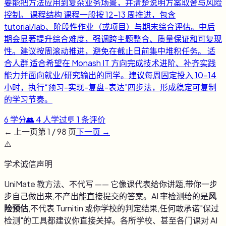
要能把方法应用到复杂业务场景，并清楚说明方案取舍与风险
控制。 课程结构 课程一般按 12-13 周推进，包含
tutorial/lab、阶段性作业（或项目）与期末综合评估。中后
期会显著提升综合难度，强调跨主题整合、质量保证和可复现
性。建议按周滚动推进，避免在截止日前集中堆积任务。 适
合人群 适合希望在 Monash IT 方向完成技术进阶、补齐实践
能力并面向就业/研究输出的同学。建议每周固定投入 10-14
小时，执行“预习-实现-复盘-表达”四步法，形成稳定可复制
的学习节奏。
6
学分
👥
4
人学过
💬
1
条评价
← 上一页
第
1
/
98
页
下一页 →
⚠️
学术诚信声明
UniMate 教方法、不代写 —— 它像课代表给你讲题,带你一步
步自己做出来,不产出能直接提交的答案。AI 率检测给的是
风
险预估
,不代表 Turnitin 或你学校的判定结果,任何敢承诺"保过
检测"的工具都建议你直接关掉。各所学校、甚至各门课对 AI