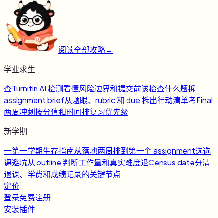
阅读全部攻略
→
学业求生
查
Turnitin AI 检测
看懂风险边界和提交前该检查什么
题
拆
assignment brief
从题眼、rubric 和 due 拆出行动清单
考
Final
两周冲刺
按分值和时间排复习优先级
新学期
一
第一学期生存指南
从落地两周排到第一个 assignment
选
选
课避坑
从 outline 判断工作量和真实难度
退
Census date
分清
退课、学费和成绩记录的关键节点
定价
登录
免费注册
安装插件