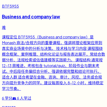
BTF5955
Business and company law
难
课程定位 BTF5955（Business and company law）是
Monash 商法/合规方向的重要课程，强调将理论框架应用到
真实商业场景中的分析与决策。 技术栈与学习内容 课程围绕
概念框架、案例推理、结构化论证与报告表达展开，常结合数
据分析、法规检索或估值建模等实践能力。 课程结构 通常按
12-13 周推进，考核包含 tutorial/quiz、阶段作业与期末考
试。中后段任务偏综合分析，强调依据完整和结论可执行。
适合人群 适合希望在金融、咨询、审计、风控、法务或合规
方向提升竞争力的同学。建议每周投入 8-12 小时，维持稳定
学习节奏。
6
学分
👥
6
人学过