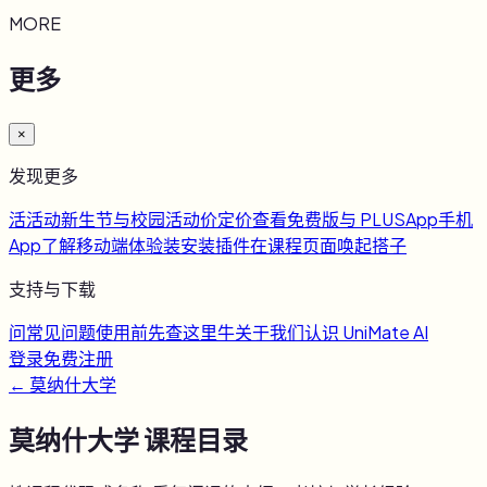
MORE
更多
×
发现更多
活
活动
新生节与校园活动
价
定价
查看免费版与 PLUS
App
手机
App
了解移动端体验
装
安装插件
在课程页面唤起搭子
支持与下载
问
常见问题
使用前先查这里
牛
关于我们
认识 UniMate AI
登录
免费注册
←
莫纳什大学
莫纳什大学
课程目录