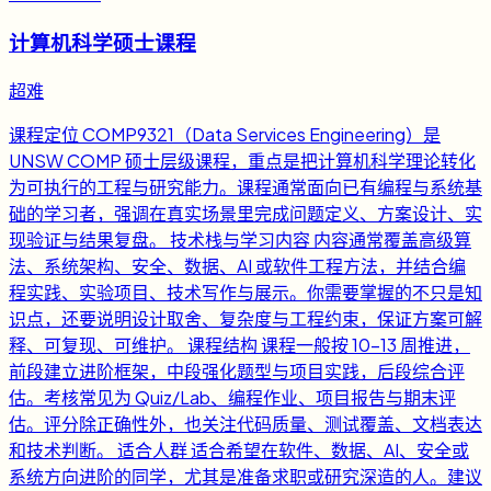
计算机科学硕士课程
超难
课程定位 COMP9321（Data Services Engineering）是
UNSW COMP 硕士层级课程，重点是把计算机科学理论转化
为可执行的工程与研究能力。课程通常面向已有编程与系统基
础的学习者，强调在真实场景里完成问题定义、方案设计、实
现验证与结果复盘。 技术栈与学习内容 内容通常覆盖高级算
法、系统架构、安全、数据、AI 或软件工程方法，并结合编
程实践、实验项目、技术写作与展示。你需要掌握的不只是知
识点，还要说明设计取舍、复杂度与工程约束，保证方案可解
释、可复现、可维护。 课程结构 课程一般按 10-13 周推进，
前段建立进阶框架，中段强化题型与项目实践，后段综合评
估。考核常见为 Quiz/Lab、编程作业、项目报告与期末评
估。评分除正确性外，也关注代码质量、测试覆盖、文档表达
和技术判断。 适合人群 适合希望在软件、数据、AI、安全或
系统方向进阶的同学，尤其是准备求职或研究深造的人。建议