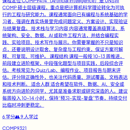
课程定位 COMP9414（Artificial Intelligence）是 UNSW
COMP 硕士层级课程，重点是把计算机科学理论转化为可执
行的工程与研究能力。课程通常面向已有编程与系统基础的学
习者，强调在真实场景里完成问题定义、方案设计、实现验证
与结果复盘。 技术栈与学习内容 内容通常覆盖高级算法、系
统架构、安全、数据、AI 或软件工程方法，并结合编程实
践、实验项目、技术写作与展示。你需要掌握的不只是知识
点，还要说明设计取舍、复杂度与工程约束，保证方案可解
释、可复现、可维护。 课程结构 课程一般按 10-13 周推进，
前段建立进阶框架，中段强化题型与项目实践，后段综合评
估。考核常见为 Quiz/Lab、编程作业、项目报告与期末评
估。评分除正确性外，也关注代码质量、测试覆盖、文档表达
和技术判断。 适合人群 适合希望在软件、数据、AI、安全或
系统方向进阶的同学，尤其是准备求职或研究深造的人。建议
每周投入 10-14 小时，保持“预习-实现-复盘”节奏，持续交付
比临时冲刺更稳定。
6
学分
👥
9
人学过
COMP9321