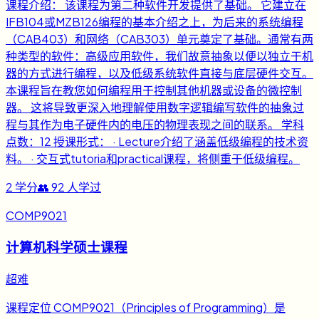
课程介绍： 该课程为第二种软件开发提供了基础。 它建立在
IFB104或MZB126编程的基本介绍之上，为后来的系统编程
（CAB403）和网络（CAB303）单元奠定了基础。通常有两
种类型的软件：高级应用软件，我们故意抽象以便以独立于机
器的方式进行编程，以及低级系统软件直接与底层硬件交互。
本课程旨在教您如何编程用于控制其他机器或设备的微控制
器。 这将导致更深入地理解使用数字逻辑编写软件的抽象过
程与其作为电子硬件内的电压的物理表现之间的联系。 学科
点数：12 授课形式： · Lecture介绍了涵盖低级编程的技术资
料。 · 交互式tutoria和practical课程，将侧重于低级编程。
2
学分
👥
92
人学过
COMP9021
计算机科学硕士课程
超难
课程定位 COMP9021（Principles of Programming）是