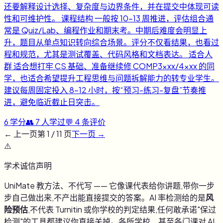
还要解释设计选择、复杂度与边界条件，并在提交中体现可读
性和可维护性。 课程结构 一般按 10-13 周推进，评估组合通
常是 Quiz/Lab、编程作业和期末考。中期后难度会明显上
升，题目从单点知识转向综合场景。评分不仅看结果，也看过
程和规范，尤其是测试覆盖、代码风格和文档表达。 适合人
群 适合想打牢 CS 基础、准备继续修 COMP3xxx/4xxx 的同
学，也适合希望提升工程思维与问题拆解能力的转专业学生。
建议每周固定投入 8-12 小时，按“预习-练习-复盘”节奏推
进，避免临近截止日突击。
6
学分
👥
7
人学过
💬
4
条评价
← 上一页
第
1
/
11
页
下一页 →
⚠️
学术诚信声明
UniMate 教方法、不代写 —— 它像课代表给你讲题,带你一步
步自己做出来,不产出能直接提交的答案。AI 率检测给的是
风
险预估
,不代表 Turnitin 或你学校的判定结果,任何敢承诺"保过
检测"的工具都建议你直接关掉。各所学校、甚至各门课对 AI