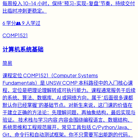
每周投入 10-14 小时，保持“预习-实现-复盘”节奏，持续交付
比临时冲刺更稳定。
6
学分
👥
9
人学过
COMP1521
计算机系统基础
简易
课程定位 COMP1521（Computer Systems
Fundamentals）是 UNSW COMP 本科路径中的入门核心课
程，定位是把理论理解转成可执行能力。课程通常服务于后续
的系统、算法、数据库、AI 或网络方向，属于“后面很多课都
默认你已经掌握”的基础节点。对新生来说，这门课的价值在
于建立正确的方法论：先理解问题，再抽象结构，最后实现与
验证。 技术栈与学习内容 内容会围绕编程语言、数据结构、
系统思维和工程规范展开，常见工具包括 C/Python/Java、
Git、命令行和自动测试框架。你不只需要写出能跑的代码，