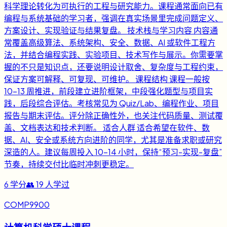
科学理论转化为可执行的工程与研究能力。课程通常面向已有
编程与系统基础的学习者，强调在真实场景里完成问题定义、
方案设计、实现验证与结果复盘。 技术栈与学习内容 内容通
常覆盖高级算法、系统架构、安全、数据、AI 或软件工程方
法，并结合编程实践、实验项目、技术写作与展示。你需要掌
握的不只是知识点，还要说明设计取舍、复杂度与工程约束，
保证方案可解释、可复现、可维护。 课程结构 课程一般按
10-13 周推进，前段建立进阶框架，中段强化题型与项目实
践，后段综合评估。考核常见为 Quiz/Lab、编程作业、项目
报告与期末评估。评分除正确性外，也关注代码质量、测试覆
盖、文档表达和技术判断。 适合人群 适合希望在软件、数
据、AI、安全或系统方向进阶的同学，尤其是准备求职或研究
深造的人。建议每周投入 10-14 小时，保持“预习-实现-复盘”
节奏，持续交付比临时冲刺更稳定。
6
学分
👥
19
人学过
COMP9900