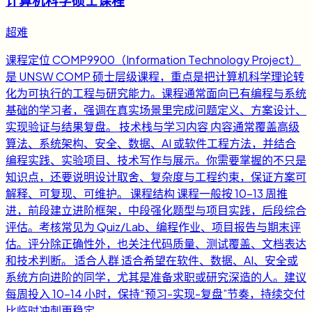
计算机科学硕士课程
超难
课程定位 COMP9900（Information Technology Project）
是 UNSW COMP 硕士层级课程，重点是把计算机科学理论转
化为可执行的工程与研究能力。课程通常面向已有编程与系统
基础的学习者，强调在真实场景里完成问题定义、方案设计、
实现验证与结果复盘。 技术栈与学习内容 内容通常覆盖高级
算法、系统架构、安全、数据、AI 或软件工程方法，并结合
编程实践、实验项目、技术写作与展示。你需要掌握的不只是
知识点，还要说明设计取舍、复杂度与工程约束，保证方案可
解释、可复现、可维护。 课程结构 课程一般按 10-13 周推
进，前段建立进阶框架，中段强化题型与项目实践，后段综合
评估。考核常见为 Quiz/Lab、编程作业、项目报告与期末评
估。评分除正确性外，也关注代码质量、测试覆盖、文档表达
和技术判断。 适合人群 适合希望在软件、数据、AI、安全或
系统方向进阶的同学，尤其是准备求职或研究深造的人。建议
每周投入 10-14 小时，保持“预习-实现-复盘”节奏，持续交付
比临时冲刺更稳定。