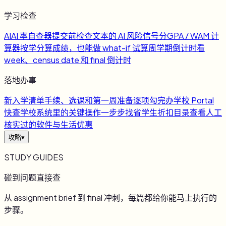
学习检查
AI
AI 率自查器
提交前检查文本的 AI 风险信号
分
GPA / WAM 计
算器
按学分算成绩，也能做 what-if 试算
周
学期倒计时
看
week、census date 和 final 倒计时
落地办事
新
入学清单
手续、选课和第一周准备逐项勾完
办
学校 Portal
快查
学校系统里的关键操作一步步找
省
学生折扣目录
查看人工
核实过的软件与生活优惠
攻略
▾
STUDY GUIDES
碰到问题直接查
从 assignment brief 到 final 冲刺，每篇都给你能马上执行的
步骤。