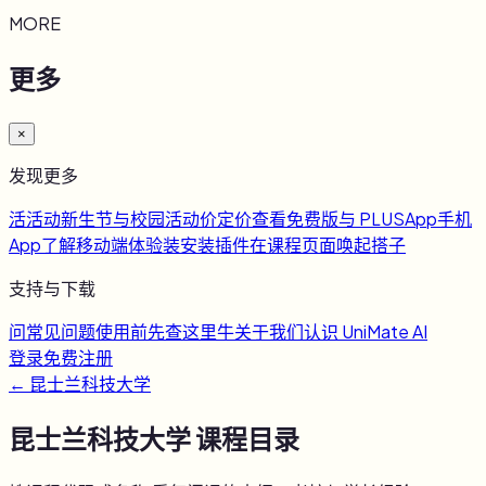
MORE
更多
×
发现更多
活
活动
新生节与校园活动
价
定价
查看免费版与 PLUS
App
手机
App
了解移动端体验
装
安装插件
在课程页面唤起搭子
支持与下载
问
常见问题
使用前先查这里
牛
关于我们
认识 UniMate AI
登录
免费注册
←
昆士兰科技大学
昆士兰科技大学
课程目录