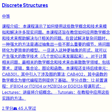
Discrete Structures
中等
课程介绍： 本课程演示了如何使用这些数学概念和技术来模
拟和解决许多现实问题。本课程还旨在教您如何应用数学概念
和技术来帮助解决与IT相关的问题。在尝试解决复杂问题时，
一种强大的方法是通过抽象出一些不那么重要的细节，将问题
转化为更简单的模型。 一旦进入这种更抽象的形式，就可以
产生强大的数学技术（几个世纪以来发展起来）。 对于计算
相关问题，最相关的数学概念和技术来自离散数学领域，包括
算术，逻辑，集合论，图论和函数。本课程还支持后续单元：
CAB301，其中引入了涉及图的算法; CAB402，其中函数的
数学概念为替代编程范例提供了基础。 学分点数：12 前置课
程：IFB104 or ITD104 or MZB126 or EGD126 授课形式： ·
Lectures：讲座将介绍概念。 · Tutorials：在教程中应用这些
实践的方法。
2
学分
👥
45
人学过