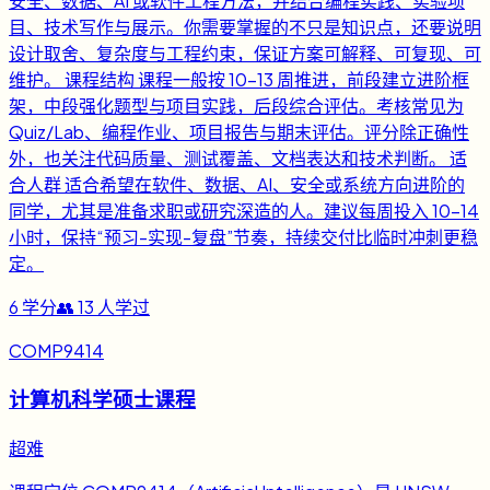
安全、数据、AI 或软件工程方法，并结合编程实践、实验项
目、技术写作与展示。你需要掌握的不只是知识点，还要说明
设计取舍、复杂度与工程约束，保证方案可解释、可复现、可
维护。 课程结构 课程一般按 10-13 周推进，前段建立进阶框
架，中段强化题型与项目实践，后段综合评估。考核常见为
Quiz/Lab、编程作业、项目报告与期末评估。评分除正确性
外，也关注代码质量、测试覆盖、文档表达和技术判断。 适
合人群 适合希望在软件、数据、AI、安全或系统方向进阶的
同学，尤其是准备求职或研究深造的人。建议每周投入 10-14
小时，保持“预习-实现-复盘”节奏，持续交付比临时冲刺更稳
定。
6
学分
👥
13
人学过
COMP9414
计算机科学硕士课程
超难