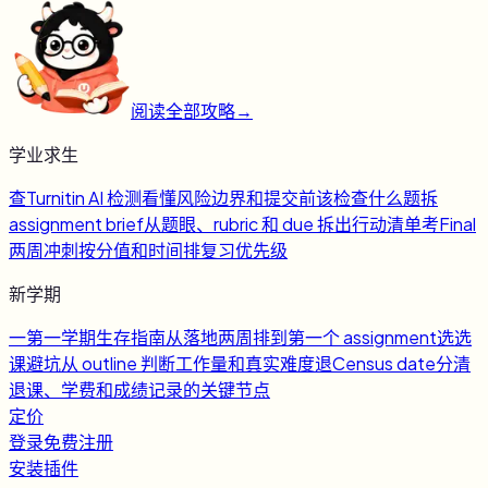
阅读全部攻略
→
学业求生
查
Turnitin AI 检测
看懂风险边界和提交前该检查什么
题
拆
assignment brief
从题眼、rubric 和 due 拆出行动清单
考
Final
两周冲刺
按分值和时间排复习优先级
新学期
一
第一学期生存指南
从落地两周排到第一个 assignment
选
选
课避坑
从 outline 判断工作量和真实难度
退
Census date
分清
退课、学费和成绩记录的关键节点
定价
登录
免费注册
安装插件