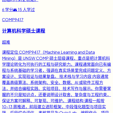
6
学分
👥
15
人学过
COMP9417
计算机科学硕士课程
超难
课程定位 COMP9417（Machine Learning and Data
Mining）是 UNSW COMP 硕士层级课程，重点是把计算机科
学理论转化为可执行的工程与研究能力。课程通常面向已有编
程与系统基础的学习者，强调在真实场景里完成问题定义、方
案设计、实现验证与结果复盘。 技术栈与学习内容 内容通常
覆盖高级算法、系统架构、安全、数据、AI 或软件工程方
法，并结合编程实践、实验项目、技术写作与展示。你需要掌
握的不只是知识点，还要说明设计取舍、复杂度与工程约束，
保证方案可解释、可复现、可维护。 课程结构 课程一般按
10-13 周推进，前段建立进阶框架，中段强化题型与项目实
践，后段综合评估。考核常见为 Quiz/Lab、编程作业、项目