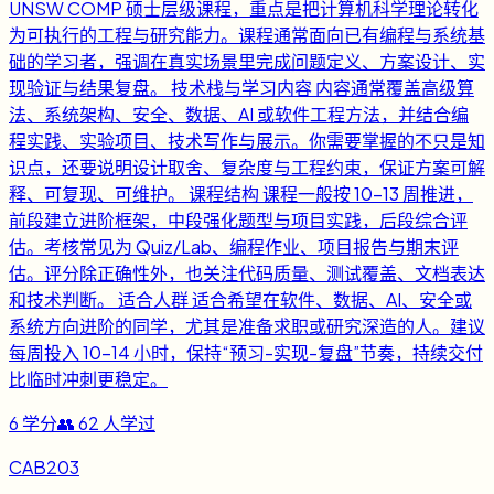
UNSW COMP 硕士层级课程，重点是把计算机科学理论转化
为可执行的工程与研究能力。课程通常面向已有编程与系统基
础的学习者，强调在真实场景里完成问题定义、方案设计、实
现验证与结果复盘。 技术栈与学习内容 内容通常覆盖高级算
法、系统架构、安全、数据、AI 或软件工程方法，并结合编
程实践、实验项目、技术写作与展示。你需要掌握的不只是知
识点，还要说明设计取舍、复杂度与工程约束，保证方案可解
释、可复现、可维护。 课程结构 课程一般按 10-13 周推进，
前段建立进阶框架，中段强化题型与项目实践，后段综合评
估。考核常见为 Quiz/Lab、编程作业、项目报告与期末评
估。评分除正确性外，也关注代码质量、测试覆盖、文档表达
和技术判断。 适合人群 适合希望在软件、数据、AI、安全或
系统方向进阶的同学，尤其是准备求职或研究深造的人。建议
每周投入 10-14 小时，保持“预习-实现-复盘”节奏，持续交付
比临时冲刺更稳定。
6
学分
👥
62
人学过
CAB203