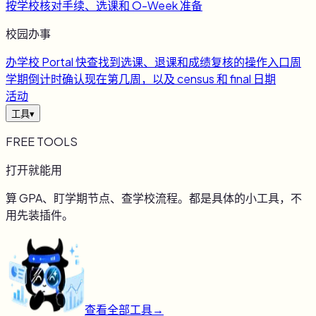
按学校核对手续、选课和 O-Week 准备
校园办事
办
学校 Portal 快查
找到选课、退课和成绩复核的操作入口
周
学期倒计时
确认现在第几周，以及 census 和 final 日期
活动
工具
▾
FREE TOOLS
打开就能用
算 GPA、盯学期节点、查学校流程。都是具体的小工具，不
用先装插件。
查看全部工具
→