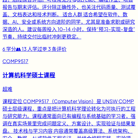
报告与期末评估。评分除正确性外，也关注代码质量、测试覆
盖、文档表达和技术判断。 适合人群 适合希望在软件、数
据、AI、安全或系统方向进阶的同学，尤其是准备求职或研究
深造的人。建议每周投入 10-14 小时，保持“预习-实现-复盘”
节奏，持续交付比临时冲刺更稳定。
6
学分
👥
13
人学过
💬
3
条评价
COMP9517
计算机科学硕士课程
超难
课程定位 COMP9517（Computer Vision）是 UNSW COMP
硕士层级课程，重点是把计算机科学理论转化为可执行的工程
与研究能力。课程通常面向已有编程与系统基础的学习者，强
调在真实场景里完成问题定义、方案设计、实现验证与结果复
盘。 技术栈与学习内容 内容通常覆盖高级算法、系统架构、