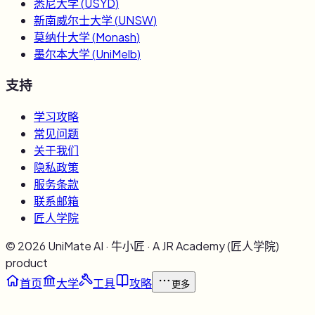
悉尼大学
(
USYD
)
新南威尔士大学
(
UNSW
)
莫纳什大学
(
Monash
)
墨尔本大学
(
UniMelb
)
支持
学习攻略
常见问题
关于我们
隐私政策
服务条款
联系邮箱
匠人学院
©
2026
UniMate AI · 牛小匠 · A JR Academy (匠人学院)
product
首页
大学
工具
攻略
更多