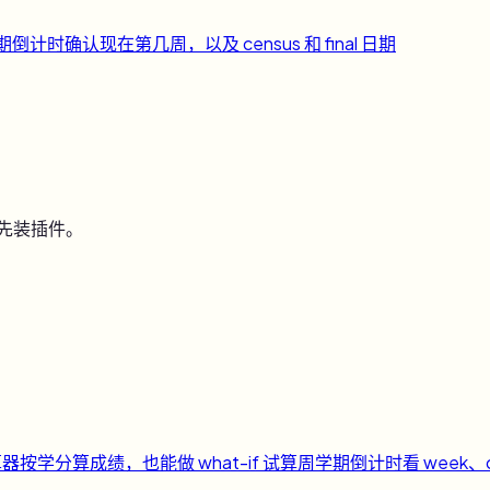
期倒计时
确认现在第几周，以及 census 和 final 日期
用先装插件。
算器
按学分算成绩，也能做 what-if 试算
周
学期倒计时
看 week、c