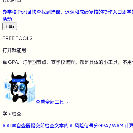
办
学校 Portal 快查
找到选课、退课和成绩复核的操作入口
周
学
活动
工具
▾
FREE TOOLS
打开就能用
算 GPA、盯学期节点、查学校流程。都是具体的小工具，不
查看全部工具
→
学习检查
AI
AI 率自查器
提交前检查文本的 AI 风险信号
分
GPA / WAM 计