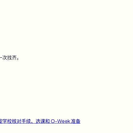
一次找齐。
按学校核对手续、选课和 O-Week 准备