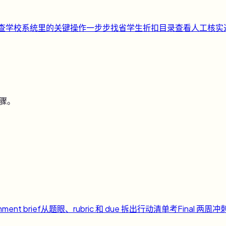
快查
学校系统里的关键操作一步步找
省
学生折扣目录
查看人工核实
步骤。
nment brief
从题眼、rubric 和 due 拆出行动清单
考
Final 两周冲