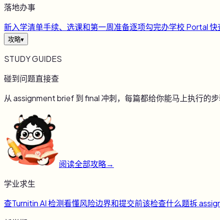
落地办事
新
入学清单
手续、选课和第一周准备逐项勾完
办
学校 Portal 
攻略
▾
STUDY GUIDES
碰到问题直接查
从 assignment brief 到 final 冲刺，每篇都给你能马上执行的
阅读全部攻略
→
学业求生
查
Turnitin AI 检测
看懂风险边界和提交前该检查什么
题
拆 assig