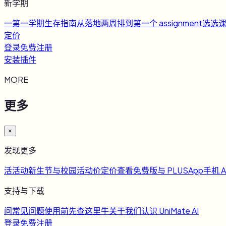
新学期
一
第一学期生存指南
从落地两周排到第一个 assignment
选
选
定价
登录
免费注册
安装插件
MORE
更多
×
发现更多
活
活动
新生节与校园活动
价
定价
查看免费版与 PLUS
App
手机 A
支持与下载
问
常见问题
使用前先查这里
牛
关于我们
认识 UniMate AI
登录
免费注册