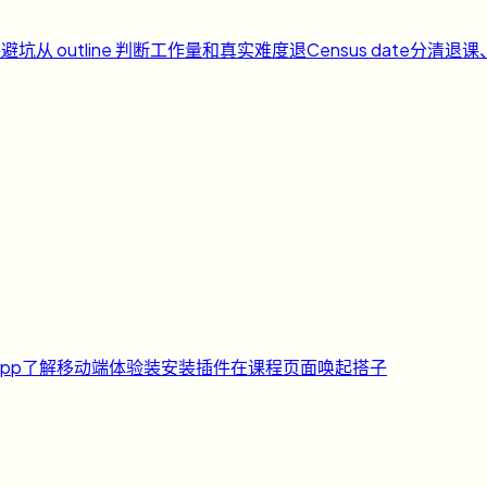
课避坑
从 outline 判断工作量和真实难度
退
Census date
分清退课
pp
了解移动端体验
装
安装插件
在课程页面唤起搭子