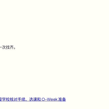
一次找齐。
按学校核对手续、选课和 O-Week 准备