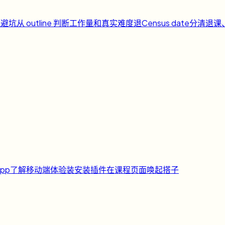
课避坑
从 outline 判断工作量和真实难度
退
Census date
分清退课
pp
了解移动端体验
装
安装插件
在课程页面唤起搭子