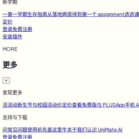
新学期
一
第一学期生存指南
从落地两周排到第一个 assignment
选
选
定价
登录
免费注册
安装插件
MORE
更多
×
发现更多
活
活动
新生节与校园活动
价
定价
查看免费版与 PLUS
App
手机 A
支持与下载
问
常见问题
使用前先查这里
牛
关于我们
认识 UniMate AI
登录
免费注册