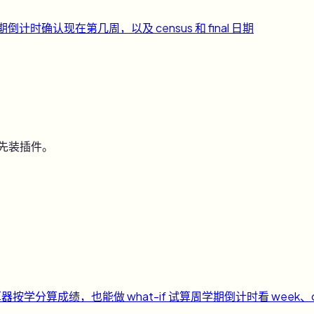
期倒计时
确认现在第几周，以及 census 和 final 日期
用先装插件。
算器
按学分算成绩，也能做 what-if 试算
周
学期倒计时
看 week、c