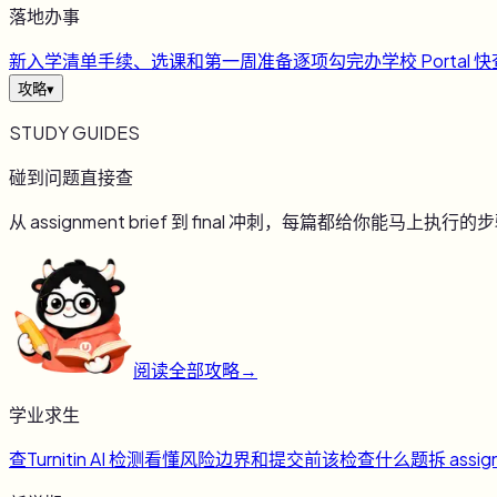
落地办事
新
入学清单
手续、选课和第一周准备逐项勾完
办
学校 Portal 
攻略
▾
STUDY GUIDES
碰到问题直接查
从 assignment brief 到 final 冲刺，每篇都给你能马上执行的
阅读全部攻略
→
学业求生
查
Turnitin AI 检测
看懂风险边界和提交前该检查什么
题
拆 assig