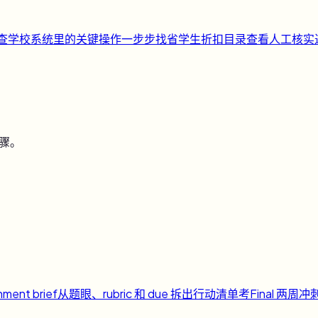
快查
学校系统里的关键操作一步步找
省
学生折扣目录
查看人工核实
步骤。
nment brief
从题眼、rubric 和 due 拆出行动清单
考
Final 两周冲