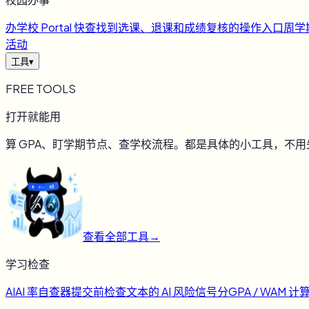
办
学校 Portal 快查
找到选课、退课和成绩复核的操作入口
周
学
活动
工具
▾
FREE TOOLS
打开就能用
算 GPA、盯学期节点、查学校流程。都是具体的小工具，不
查看全部工具
→
学习检查
AI
AI 率自查器
提交前检查文本的 AI 风险信号
分
GPA / WAM 计