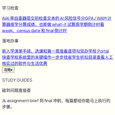
学习检查
AI
AI 率自查器
提交前检查文本的 AI 风险信号
分
GPA / WAM 计
算器
按学分算成绩，也能做 what-if 试算
周
学期倒计时
看
week、census date 和 final 倒计时
落地办事
新
入学清单
手续、选课和第一周准备逐项勾完
办
学校 Portal
快查
学校系统里的关键操作一步步找
省
学生折扣目录
查看人工
核实过的软件与生活优惠
攻略
▾
STUDY GUIDES
碰到问题直接查
从 assignment brief 到 final 冲刺，每篇都给你能马上执行的
步骤。