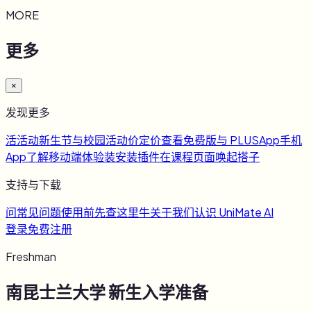
MORE
更多
×
发现更多
活
活动
新生节与校园活动
价
定价
查看免费版与 PLUS
App
手机
App
了解移动端体验
装
安装插件
在课程页面唤起搭子
支持与下载
问
常见问题
使用前先查这里
牛
关于我们
认识 UniMate AI
登录
免费注册
Freshman
南昆士兰大学
新生入学准备