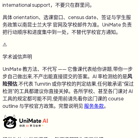
international support，不要只在群里问。
具体 orientation、选课窗口、census date、签证与学生服
务政策以
南昆士兰大学
官网及学校邮件为准。UniMate 负责
把行动顺序和进度集中到一处，不替代学校官方通知。
⚠️
学术诚信声明
UniMate 教方法、不代写 —— 它像课代表给你讲题,带你一步
步自己做出来,不产出能直接提交的答案。AI 率检测给的是
风
险预估
,不代表 Turnitin 或你学校的判定结果,任何敢承诺"保过
检测"的工具都建议你直接关掉。各所学校、甚至各门课对 AI
工具的规定都可能不同,使用前请先看你这门课的 course
outline 与学校官方政策。完整说明见
服务条款
。