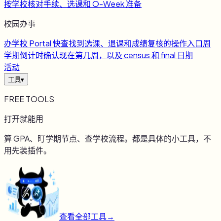
按学校核对手续、选课和 O-Week 准备
校园办事
办
学校 Portal 快查
找到选课、退课和成绩复核的操作入口
周
学期倒计时
确认现在第几周，以及 census 和 final 日期
活动
工具
▾
FREE TOOLS
打开就能用
算 GPA、盯学期节点、查学校流程。都是具体的小工具，不
用先装插件。
查看全部工具
→