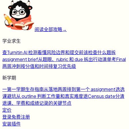
阅读全部攻略
→
学业求生
查
Turnitin AI 检测
看懂风险边界和提交前该检查什么
题
拆
assignment brief
从题眼、rubric 和 due 拆出行动清单
考
Final
两周冲刺
按分值和时间排复习优先级
新学期
一
第一学期生存指南
从落地两周排到第一个 assignment
选
选
课避坑
从 outline 判断工作量和真实难度
退
Census date
分清
退课、学费和成绩记录的关键节点
定价
登录
免费注册
安装插件