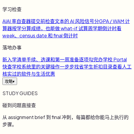
学习检查
AI
AI 率自查器
提交前检查文本的 AI 风险信号
分
GPA / WAM 计
算器
按学分算成绩，也能做 what-if 试算
周
学期倒计时
看
week、census date 和 final 倒计时
落地办事
新
入学清单
手续、选课和第一周准备逐项勾完
办
学校 Portal
快查
学校系统里的关键操作一步步找
省
学生折扣目录
查看人工
核实过的软件与生活优惠
攻略
▾
STUDY GUIDES
碰到问题直接查
从 assignment brief 到 final 冲刺，每篇都给你能马上执行的
步骤。