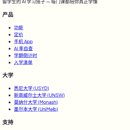
留学生的 AI 学习搭子 — 每门课都陪你真正学懂
产品
功能
定价
手机 App
AI 率自查
学期倒计时
入学清单
大学
悉尼大学
(
USYD
)
新南威尔士大学
(
UNSW
)
莫纳什大学
(
Monash
)
墨尔本大学
(
UniMelb
)
支持