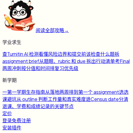
阅读全部攻略
→
学业求生
查
Turnitin AI 检测
看懂风险边界和提交前该检查什么
题
拆
assignment brief
从题眼、rubric 和 due 拆出行动清单
考
Final
两周冲刺
按分值和时间排复习优先级
新学期
一
第一学期生存指南
从落地两周排到第一个 assignment
选
选
课避坑
从 outline 判断工作量和真实难度
退
Census date
分清
退课、学费和成绩记录的关键节点
定价
登录
免费注册
安装插件