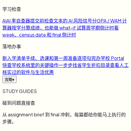
学习检查
AI
AI 率自查器
提交前检查文本的 AI 风险信号
分
GPA / WAM 计
算器
按学分算成绩，也能做 what-if 试算
周
学期倒计时
看
week、census date 和 final 倒计时
落地办事
新
入学清单
手续、选课和第一周准备逐项勾完
办
学校 Portal
快查
学校系统里的关键操作一步步找
省
学生折扣目录
查看人工
核实过的软件与生活优惠
攻略
▾
STUDY GUIDES
碰到问题直接查
从 assignment brief 到 final 冲刺，每篇都给你能马上执行的
步骤。