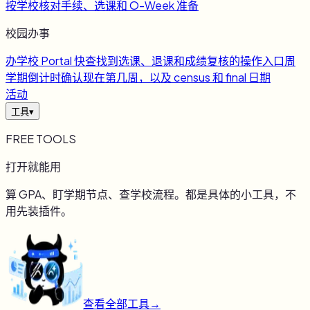
按学校核对手续、选课和 O-Week 准备
校园办事
办
学校 Portal 快查
找到选课、退课和成绩复核的操作入口
周
学期倒计时
确认现在第几周，以及 census 和 final 日期
活动
工具
▾
FREE TOOLS
打开就能用
算 GPA、盯学期节点、查学校流程。都是具体的小工具，不
用先装插件。
查看全部工具
→