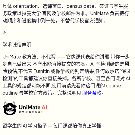
具体 orientation、选课窗口、census date、签证与学生服
务政策以
拉曼大学
官网及学校邮件为准。UniMate 负责把行
动顺序和进度集中到一处，不替代学校官方通知。
⚠️
学术诚信声明
UniMate 教方法、不代写 —— 它像课代表给你讲题,带你一步
步自己做出来,不产出能直接提交的答案。AI 率检测给的是
风
险预估
,不代表 Turnitin 或你学校的判定结果,任何敢承诺"保过
检测"的工具都建议你直接关掉。各所学校、甚至各门课对 AI
工具的规定都可能不同,使用前请先看你这门课的 course
outline 与学校官方政策。完整说明见
服务条款
。
留学生的 AI 学习搭子 — 每门课都陪你真正学懂