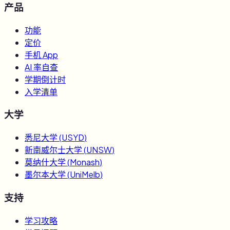
产品
功能
定价
手机 App
AI 率自查
学期倒计时
入学清单
大学
悉尼大学
(
USYD
)
新南威尔士大学
(
UNSW
)
莫纳什大学
(
Monash
)
墨尔本大学
(
UniMelb
)
支持
学习攻略