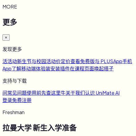
MORE
更多
×
发现更多
活
活动
新生节与校园活动
价
定价
查看免费版与 PLUS
App
手机
App
了解移动端体验
装
安装插件
在课程页面唤起搭子
支持与下载
问
常见问题
使用前先查这里
牛
关于我们
认识 UniMate AI
登录
免费注册
Freshman
拉曼大学
新生入学准备