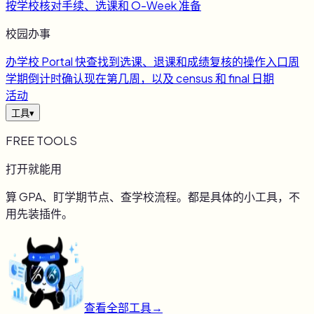
按学校核对手续、选课和 O-Week 准备
校园办事
办
学校 Portal 快查
找到选课、退课和成绩复核的操作入口
周
学期倒计时
确认现在第几周，以及 census 和 final 日期
活动
工具
▾
FREE TOOLS
打开就能用
算 GPA、盯学期节点、查学校流程。都是具体的小工具，不
用先装插件。
查看全部工具
→