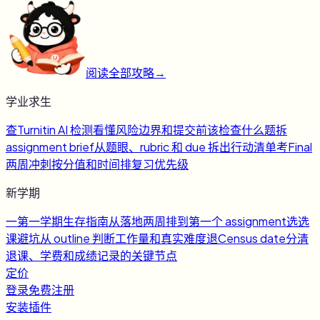
阅读全部攻略
→
学业求生
查
Turnitin AI 检测
看懂风险边界和提交前该检查什么
题
拆
assignment brief
从题眼、rubric 和 due 拆出行动清单
考
Final
两周冲刺
按分值和时间排复习优先级
新学期
一
第一学期生存指南
从落地两周排到第一个 assignment
选
选
课避坑
从 outline 判断工作量和真实难度
退
Census date
分清
退课、学费和成绩记录的关键节点
定价
登录
免费注册
安装插件