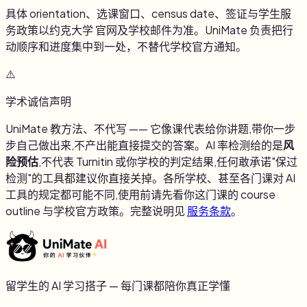
具体 orientation、选课窗口、census date、签证与学生服
务政策以
约克大学
官网及学校邮件为准。UniMate 负责把行
动顺序和进度集中到一处，不替代学校官方通知。
⚠️
学术诚信声明
UniMate 教方法、不代写 —— 它像课代表给你讲题,带你一步
步自己做出来,不产出能直接提交的答案。AI 率检测给的是
风
险预估
,不代表 Turnitin 或你学校的判定结果,任何敢承诺"保过
检测"的工具都建议你直接关掉。各所学校、甚至各门课对 AI
工具的规定都可能不同,使用前请先看你这门课的 course
outline 与学校官方政策。完整说明见
服务条款
。
留学生的 AI 学习搭子 — 每门课都陪你真正学懂