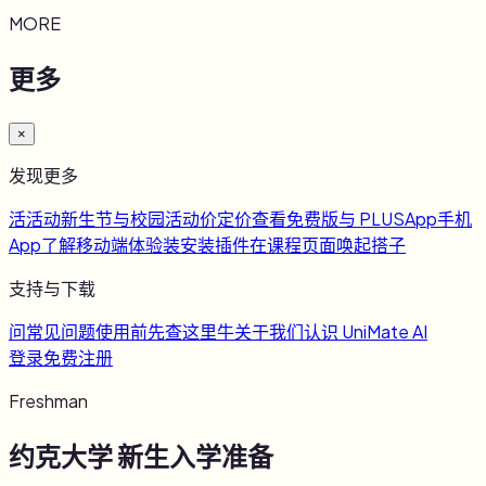
MORE
更多
×
发现更多
活
活动
新生节与校园活动
价
定价
查看免费版与 PLUS
App
手机
App
了解移动端体验
装
安装插件
在课程页面唤起搭子
支持与下载
问
常见问题
使用前先查这里
牛
关于我们
认识 UniMate AI
登录
免费注册
Freshman
约克大学
新生入学准备