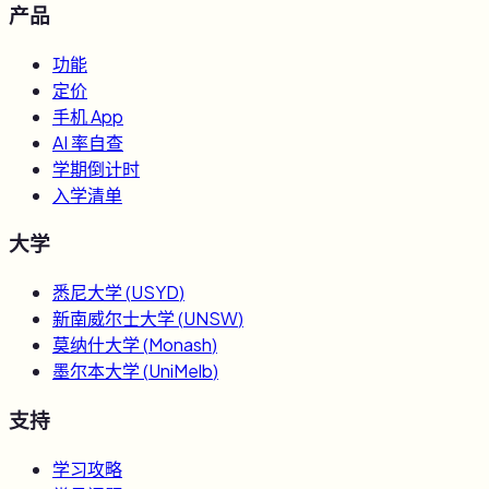
产品
功能
定价
手机 App
AI 率自查
学期倒计时
入学清单
大学
悉尼大学
(
USYD
)
新南威尔士大学
(
UNSW
)
莫纳什大学
(
Monash
)
墨尔本大学
(
UniMelb
)
支持
学习攻略