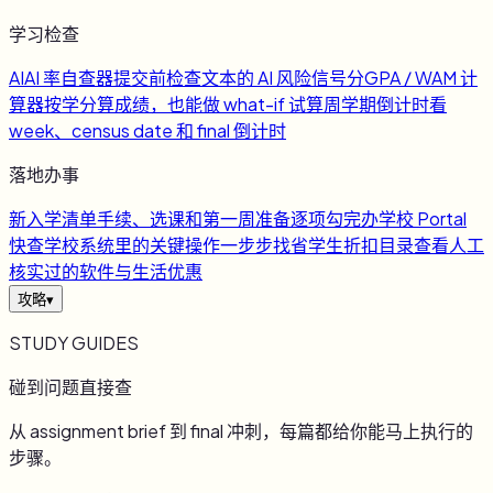
学习检查
AI
AI 率自查器
提交前检查文本的 AI 风险信号
分
GPA / WAM 计
算器
按学分算成绩，也能做 what-if 试算
周
学期倒计时
看
week、census date 和 final 倒计时
落地办事
新
入学清单
手续、选课和第一周准备逐项勾完
办
学校 Portal
快查
学校系统里的关键操作一步步找
省
学生折扣目录
查看人工
核实过的软件与生活优惠
攻略
▾
STUDY GUIDES
碰到问题直接查
从 assignment brief 到 final 冲刺，每篇都给你能马上执行的
步骤。