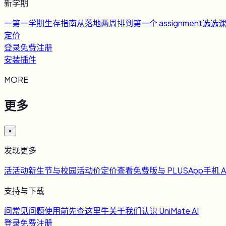
新学期
一
第一学期生存指南
从落地两周排到第一个 assignment
选
选
定价
登录
免费注册
安装插件
MORE
更多
×
发现更多
活
活动
新生节与校园活动
价
定价
查看免费版与 PLUS
App
手机 A
支持与下载
问
常见问题
使用前先查这里
牛
关于我们
认识 UniMate AI
登录
免费注册