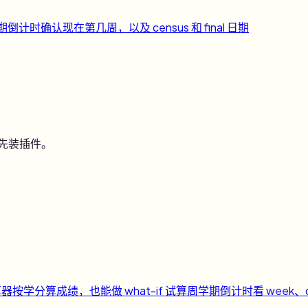
期倒计时
确认现在第几周，以及 census 和 final 日期
用先装插件。
算器
按学分算成绩，也能做 what-if 试算
周
学期倒计时
看 week、c