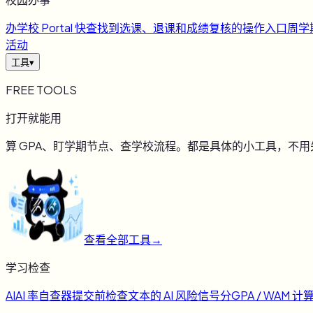
办
学校 Portal 快查
找到选课、退课和成绩复核的操作入口
周
学
活动
工具
▾
FREE TOOLS
打开就能用
算 GPA、盯学期节点、查学校流程。都是具体的小工具，不
查看全部工具
→
学习检查
AI
AI 率自查器
提交前检查文本的 AI 风险信号
分
GPA / WAM 计