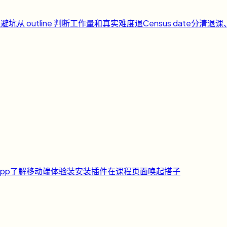
课避坑
从 outline 判断工作量和真实难度
退
Census date
分清退课
pp
了解移动端体验
装
安装插件
在课程页面唤起搭子