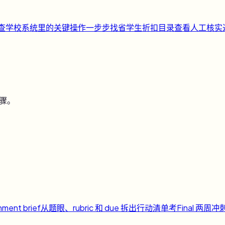
快查
学校系统里的关键操作一步步找
省
学生折扣目录
查看人工核实
步骤。
nment brief
从题眼、rubric 和 due 拆出行动清单
考
Final 两周冲