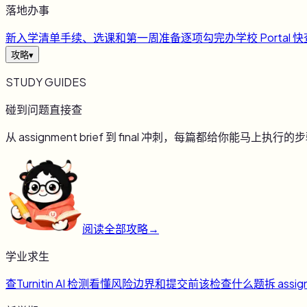
落地办事
新
入学清单
手续、选课和第一周准备逐项勾完
办
学校 Portal 
攻略
▾
STUDY GUIDES
碰到问题直接查
从 assignment brief 到 final 冲刺，每篇都给你能马上执行的
阅读全部攻略
→
学业求生
查
Turnitin AI 检测
看懂风险边界和提交前该检查什么
题
拆 assig