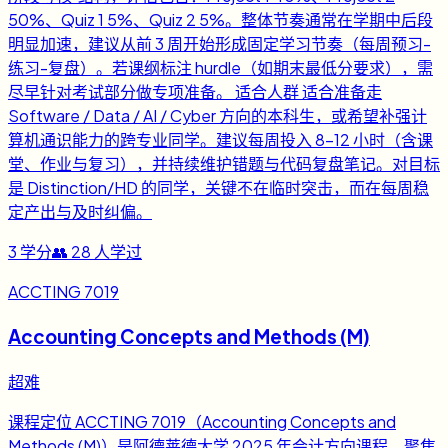
50%、Quiz 1 5%、Quiz 2 5%。整体节奏通常在学期中后段
明显加速，建议从前 3 周开始形成固定学习节奏（每周预习-
练习-复盘）。若课纲标注 hurdle（如期末最低分要求），需
尽早针对考试部分做专项准备。 适合人群 适合准备走
Software / Data / AI / Cyber 方向的本科生，或希望补强计
算机通识能力的跨专业同学。建议每周投入 8-12 小时（含课
堂、作业与复习），并持续维护错题与代码复盘笔记。对目标
是 Distinction/HD 的同学，关键不在临时突击，而在每周稳
定产出与及时纠偏。
3
学分
👥
28
人学过
ACCTING 7019
Accounting Concepts and Methods (M)
超难
课程定位 ACCTING 7019（Accounting Concepts and
Methods (M)）是阿德莱德大学 2025 年会计方向课程，聚焦