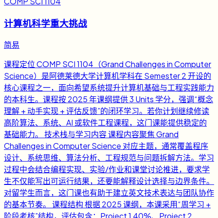
COMP SCI 1104
计算机科学重大挑战
简易
课程定位 COMP SCI 1104（Grand Challenges in Computer
Science）是阿德莱德大学计算机学科在 Semester 2 开设的
核心课程之一，面向希望系统提升计算机基础与工程实践能力
的本科生。课程按 2025 年课纲提供 3 Units 学分，强调“概念
理解 + 动手实现 + 评估反馈”的闭环学习。若你计划继续修读
高阶算法、系统、AI 或软件工程课程，这门课能提供稳定的
基础能力。 技术栈与学习内容 课程内容聚焦 Grand
Challenges in Computer Science 对应主题，通常覆盖程序
设计、系统思维、算法分析、工程规范与问题拆解方法。学习
过程中会结合编程实现、实验/作业和课堂讨论推进，要求学
生不仅能写出可运行结果，还要能解释设计选择与边界条件。
对留学生而言，这门课也有助于建立英文技术表达与团队协作
的基本节奏。 课程结构 根据 2025 课纲，本课采用“周学习 +
阶段考核”结构，评估包含：Project 1 40%、Project 2