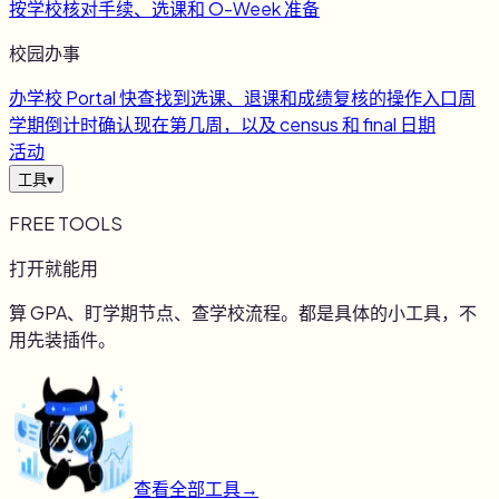
按学校核对手续、选课和 O-Week 准备
校园办事
办
学校 Portal 快查
找到选课、退课和成绩复核的操作入口
周
学期倒计时
确认现在第几周，以及 census 和 final 日期
活动
工具
▾
FREE TOOLS
打开就能用
算 GPA、盯学期节点、查学校流程。都是具体的小工具，不
用先装插件。
查看全部工具
→