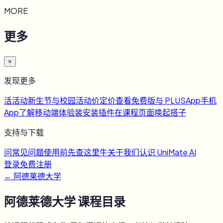
MORE
更多
×
发现更多
活
活动
新生节与校园活动
价
定价
查看免费版与 PLUS
App
手机
App
了解移动端体验
装
安装插件
在课程页面唤起搭子
支持与下载
问
常见问题
使用前先查这里
牛
关于我们
认识 UniMate AI
登录
免费注册
←
阿德莱德大学
阿德莱德大学
课程目录