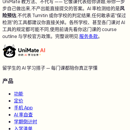
UniMate 教方法、不代写 —— 它像课代表给你讲题,带你一步
步自己做出来,不产出能直接提交的答案。AI 率检测给的是
风
险预估
,不代表 Turnitin 或你学校的判定结果,任何敢承诺"保过
检测"的工具都建议你直接关掉。各所学校、甚至各门课对 AI
工具的规定都可能不同,使用前请先看你这门课的 course
outline 与学校官方政策。完整说明见
服务条款
。
留学生的 AI 学习搭子 — 每门课都陪你真正学懂
产品
功能
定价
手机 App
AI 率自查
学期倒计时
入学清单