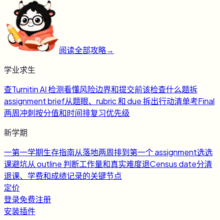
阅读全部攻略
→
学业求生
查
Turnitin AI 检测
看懂风险边界和提交前该检查什么
题
拆
assignment brief
从题眼、rubric 和 due 拆出行动清单
考
Final
两周冲刺
按分值和时间排复习优先级
新学期
一
第一学期生存指南
从落地两周排到第一个 assignment
选
选
课避坑
从 outline 判断工作量和真实难度
退
Census date
分清
退课、学费和成绩记录的关键节点
定价
登录
免费注册
安装插件