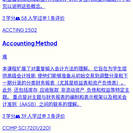
究以说明这些概念。
3
学分
👥
58
人学过
💬
1
条评价
ACCTING 2502
Accounting Method
难
本课程扩展了对重复输入会计方法的理解。 它旨在为学生提
供高级会计技能, 使他们能够准备从初始交易到调整分录和下
一期分录的分类财务报表（尤其是损益表和资产负债表）。
此外, 还包括库存, 应收账款, 非流动资产, 负债和权益等特定主
题。 重点是对主题与财务报表的编制和表示框架以及相关会
计准则（AASB）之间的联系的理解。
3
学分
👥
39
人学过
💬
3
条评价
COMP SCI 7201/2201