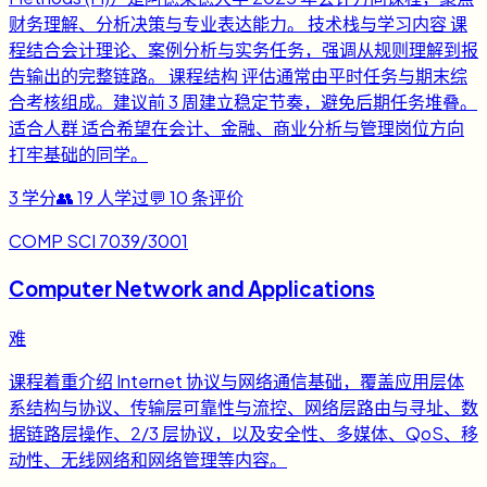
财务理解、分析决策与专业表达能力。 技术栈与学习内容 课
程结合会计理论、案例分析与实务任务，强调从规则理解到报
告输出的完整链路。 课程结构 评估通常由平时任务与期末综
合考核组成。建议前 3 周建立稳定节奏，避免后期任务堆叠。
适合人群 适合希望在会计、金融、商业分析与管理岗位方向
打牢基础的同学。
3
学分
👥
19
人学过
💬
10
条评价
COMP SCI 7039/3001
Computer Network and Applications
难
课程着重介绍 Internet 协议与网络通信基础，覆盖应用层体
系结构与协议、传输层可靠性与流控、网络层路由与寻址、数
据链路层操作、2/3 层协议，以及安全性、多媒体、QoS、移
动性、无线网络和网络管理等内容。