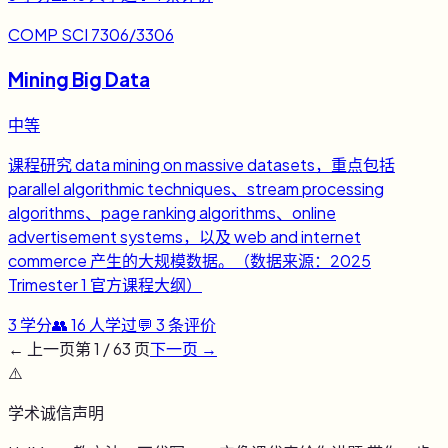
COMP SCI 7306/3306
Mining Big Data
中等
课程研究 data mining on massive datasets，重点包括
parallel algorithmic techniques、stream processing
algorithms、page ranking algorithms、online
advertisement systems，以及 web and internet
commerce 产生的大规模数据。（数据来源：2025
Trimester 1 官方课程大纲）
3
学分
👥
16
人学过
💬
3
条评价
← 上一页
第
1
/
63
页
下一页 →
⚠️
学术诚信声明