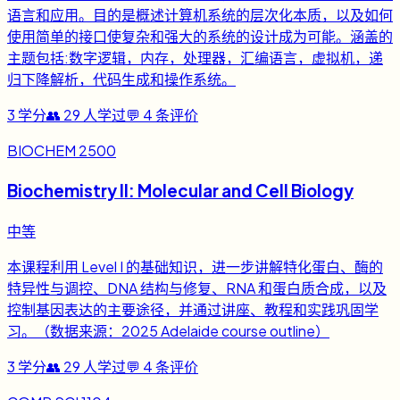
语言和应用。目的是概述计算机系统的层次化本质，以及如何
使用简单的接口使复杂和强大的系统的设计成为可能。涵盖的
主题包括:数字逻辑，内存，处理器，汇编语言，虚拟机，递
归下降解析，代码生成和操作系统。
3
学分
👥
29
人学过
💬
4
条评价
BIOCHEM 2500
Biochemistry II: Molecular and Cell Biology
中等
本课程利用 Level I 的基础知识，进一步讲解特化蛋白、酶的
特异性与调控、DNA 结构与修复、RNA 和蛋白质合成，以及
控制基因表达的主要途径，并通过讲座、教程和实践巩固学
习。（数据来源：2025 Adelaide course outline）
3
学分
👥
29
人学过
💬
4
条评价