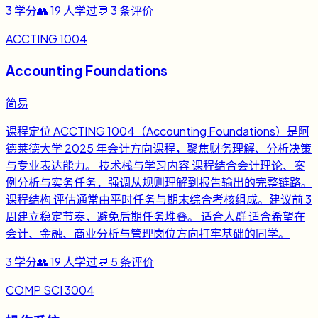
3
学分
👥
19
人学过
💬
3
条评价
ACCTING 1004
Accounting Foundations
简易
课程定位 ACCTING 1004（Accounting Foundations）是阿
德莱德大学 2025 年会计方向课程，聚焦财务理解、分析决策
与专业表达能力。 技术栈与学习内容 课程结合会计理论、案
例分析与实务任务，强调从规则理解到报告输出的完整链路。
课程结构 评估通常由平时任务与期末综合考核组成。建议前 3
周建立稳定节奏，避免后期任务堆叠。 适合人群 适合希望在
会计、金融、商业分析与管理岗位方向打牢基础的同学。
3
学分
👥
19
人学过
💬
5
条评价
COMP SCI 3004