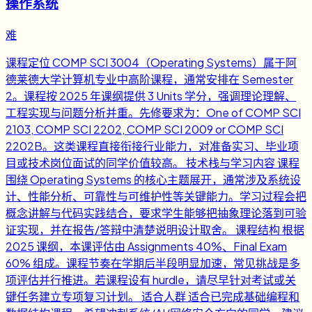
操作系统
难
课程定位 COMP SCI 3004（Operating Systems）属于阿
德莱德大学计算机专业中高阶课程，通常安排在 Semester
2。课程按 2025 年课纲提供 3 Units 学分，强调理论理解、
工程实现与问题分析并重。先修要求为：One of COMP SCI
2103, COMP SCI 2202, COMP SCI 2009 or COMP SCI
2202B。这类课程直接衔接行业能力，对准备实习、毕业项
目或技术岗位面试的同学价值较高。 技术栈与学习内容 课程
围绕 Operating Systems 的核心主题展开，通常涉及系统设
计、性能分析、可靠性与可维护性等关键能力。学习过程会把
概念讲解与代码实践结合，要求学生能够把抽象理论落到可验
证实现，并在报告/答辩中清楚说明设计取舍。 课程结构 根据
2025 课纲，本课评估由 Assignments 40%、Final Exam
60% 组成。课程节奏在学期后半段明显加速，常见挑战是多
项评估并行推进。若课程设有 hurdle，请尽早针对考试或关
键任务建立专项复习计划。 适合人群 适合已完成基础编程和