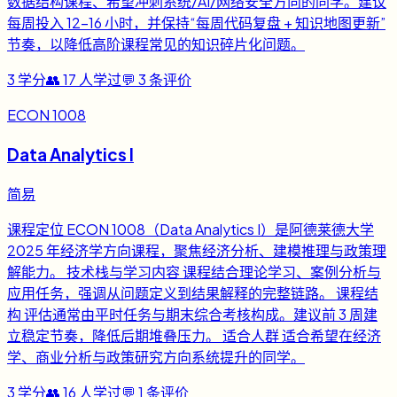
数据结构课程、希望冲刺系统/AI/网络安全方向的同学。建议
每周投入 12-16 小时，并保持“每周代码复盘 + 知识地图更新”
节奏，以降低高阶课程常见的知识碎片化问题。
3
学分
👥
17
人学过
💬
3
条评价
ECON 1008
Data Analytics I
简易
课程定位 ECON 1008（Data Analytics I）是阿德莱德大学
2025 年经济学方向课程，聚焦经济分析、建模推理与政策理
解能力。 技术栈与学习内容 课程结合理论学习、案例分析与
应用任务，强调从问题定义到结果解释的完整链路。 课程结
构 评估通常由平时任务与期末综合考核构成。建议前 3 周建
立稳定节奏，降低后期堆叠压力。 适合人群 适合希望在经济
学、商业分析与政策研究方向系统提升的同学。
3
学分
👥
16
人学过
💬
1
条评价