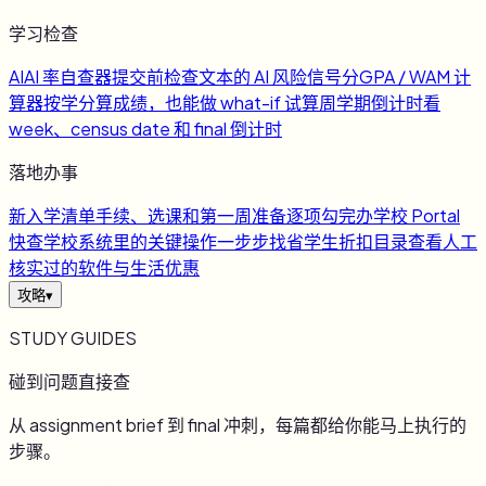
学习检查
AI
AI 率自查器
提交前检查文本的 AI 风险信号
分
GPA / WAM 计
算器
按学分算成绩，也能做 what-if 试算
周
学期倒计时
看
week、census date 和 final 倒计时
落地办事
新
入学清单
手续、选课和第一周准备逐项勾完
办
学校 Portal
快查
学校系统里的关键操作一步步找
省
学生折扣目录
查看人工
核实过的软件与生活优惠
攻略
▾
STUDY GUIDES
碰到问题直接查
从 assignment brief 到 final 冲刺，每篇都给你能马上执行的
步骤。