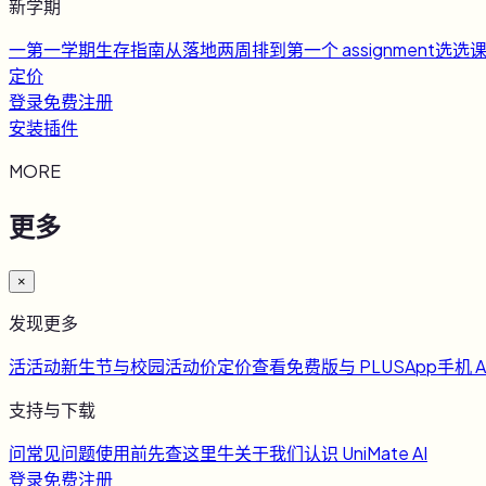
新学期
一
第一学期生存指南
从落地两周排到第一个 assignment
选
选
定价
登录
免费注册
安装插件
MORE
更多
×
发现更多
活
活动
新生节与校园活动
价
定价
查看免费版与 PLUS
App
手机 A
支持与下载
问
常见问题
使用前先查这里
牛
关于我们
认识 UniMate AI
登录
免费注册