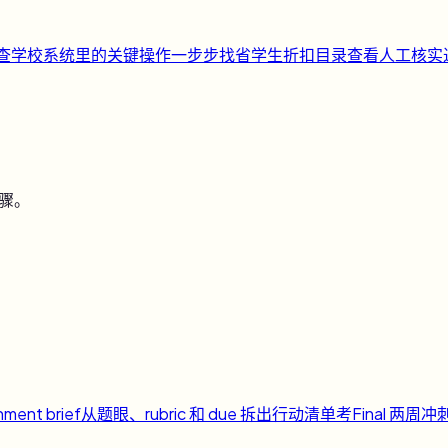
快查
学校系统里的关键操作一步步找
省
学生折扣目录
查看人工核实
步骤。
nment brief
从题眼、rubric 和 due 拆出行动清单
考
Final 两周冲