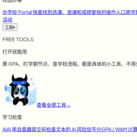
办
学校 Portal 快查
找到选课、退课和成绩复核的操作入口
周
学
活动
工具
▾
FREE TOOLS
打开就能用
算 GPA、盯学期节点、查学校流程。都是具体的小工具，不
查看全部工具
→
学习检查
AI
AI 率自查器
提交前检查文本的 AI 风险信号
分
GPA / WAM 计