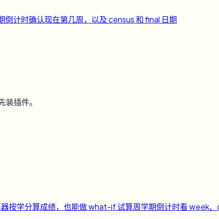
期倒计时
确认现在第几周，以及 census 和 final 日期
用先装插件。
算器
按学分算成绩，也能做 what-if 试算
周
学期倒计时
看 week、c