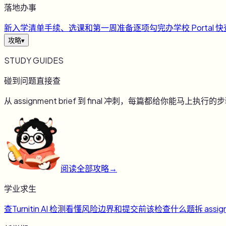
落地办事
新
入学清单
手续、选课和第一周准备逐项勾完
办
学校 Portal 
攻略
▾
STUDY GUIDES
碰到问题直接查
从 assignment brief 到 final 冲刺，每篇都给你能马上执行的
阅读全部攻略
→
学业求生
查
Turnitin AI 检测
看懂风险边界和提交前该检查什么
题
拆 assig