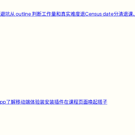
课避坑
从 outline 判断工作量和真实难度
退
Census date
分清退课
pp
了解移动端体验
装
安装插件
在课程页面唤起搭子