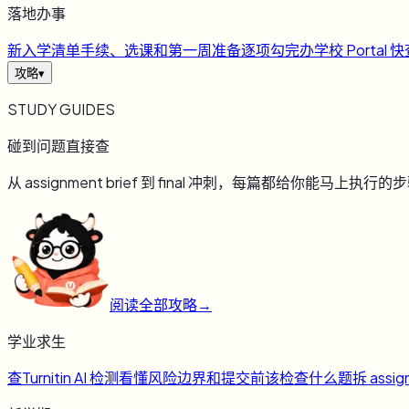
落地办事
新
入学清单
手续、选课和第一周准备逐项勾完
办
学校 Portal 
攻略
▾
STUDY GUIDES
碰到问题直接查
从 assignment brief 到 final 冲刺，每篇都给你能马上执行的
阅读全部攻略
→
学业求生
查
Turnitin AI 检测
看懂风险边界和提交前该检查什么
题
拆 assig