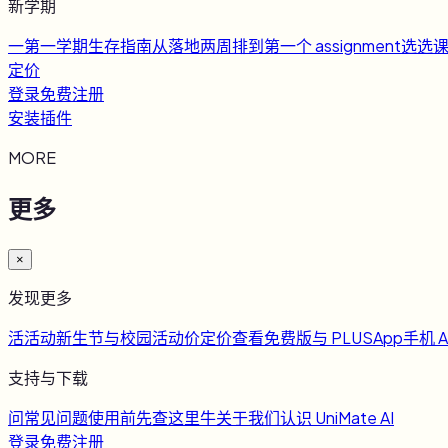
新学期
一
第一学期生存指南
从落地两周排到第一个 assignment
选
选
定价
登录
免费注册
安装插件
MORE
更多
×
发现更多
活
活动
新生节与校园活动
价
定价
查看免费版与 PLUS
App
手机 A
支持与下载
问
常见问题
使用前先查这里
牛
关于我们
认识 UniMate AI
登录
免费注册