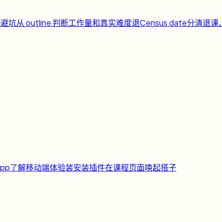
课避坑
从 outline 判断工作量和真实难度
退
Census date
分清退课
pp
了解移动端体验
装
安装插件
在课程页面唤起搭子