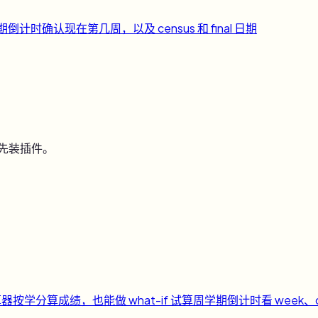
期倒计时
确认现在第几周，以及 census 和 final 日期
用先装插件。
算器
按学分算成绩，也能做 what-if 试算
周
学期倒计时
看 week、c