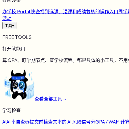
办
学校 Portal 快查
找到选课、退课和成绩复核的操作入口
周
学
活动
工具
▾
FREE TOOLS
打开就能用
算 GPA、盯学期节点、查学校流程。都是具体的小工具，不
查看全部工具
→
学习检查
AI
AI 率自查器
提交前检查文本的 AI 风险信号
分
GPA / WAM 计