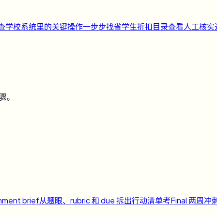
快查
学校系统里的关键操作一步步找
省
学生折扣目录
查看人工核实
步骤。
nment brief
从题眼、rubric 和 due 拆出行动清单
考
Final 两周冲