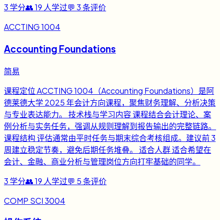
3
学分
👥
19
人学过
💬
3
条评价
ACCTING 1004
Accounting Foundations
简易
课程定位 ACCTING 1004（Accounting Foundations）是阿
德莱德大学 2025 年会计方向课程，聚焦财务理解、分析决策
与专业表达能力。 技术栈与学习内容 课程结合会计理论、案
例分析与实务任务，强调从规则理解到报告输出的完整链路。
课程结构 评估通常由平时任务与期末综合考核组成。建议前 3
周建立稳定节奏，避免后期任务堆叠。 适合人群 适合希望在
会计、金融、商业分析与管理岗位方向打牢基础的同学。
3
学分
👥
19
人学过
💬
5
条评价
COMP SCI 3004