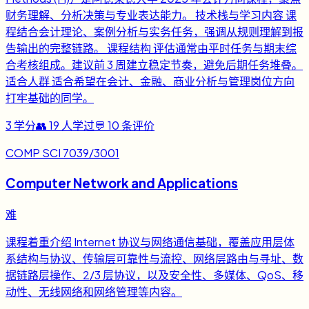
财务理解、分析决策与专业表达能力。 技术栈与学习内容 课
程结合会计理论、案例分析与实务任务，强调从规则理解到报
告输出的完整链路。 课程结构 评估通常由平时任务与期末综
合考核组成。建议前 3 周建立稳定节奏，避免后期任务堆叠。
适合人群 适合希望在会计、金融、商业分析与管理岗位方向
打牢基础的同学。
3
学分
👥
19
人学过
💬
10
条评价
COMP SCI 7039/3001
Computer Network and Applications
难
课程着重介绍 Internet 协议与网络通信基础，覆盖应用层体
系结构与协议、传输层可靠性与流控、网络层路由与寻址、数
据链路层操作、2/3 层协议，以及安全性、多媒体、QoS、移
动性、无线网络和网络管理等内容。