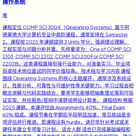
操作系统
难
课程定位 COMP SCI 3004（Operating Systems）属于阿
德莱德大学计算机专业中高阶课程，通常安排在 Semester
2。课程按 2025 年课纲提供 3 Units 学分，强调理论理解、
工程实现与问题分析并重。先修要求为：One of COMP SCI
2103, COMP SCI 2202, COMP SCI 2009 or COMP SCI
2202B。这类课程直接衔接行业能力，对准备实习、毕业项
目或技术岗位面试的同学价值较高。 技术栈与学习内容 课程
围绕 Operating Systems 的核心主题展开，通常涉及系统设
计、性能分析、可靠性与可维护性等关键能力。学习过程会把
概念讲解与代码实践结合，要求学生能够把抽象理论落到可验
证实现，并在报告/答辩中清楚说明设计取舍。 课程结构 根据
2025 课纲，本课评估由 Assignments 40%、Final Exam
60% 组成。课程节奏在学期后半段明显加速，常见挑战是多
项评估并行推进。若课程设有 hurdle，请尽早针对考试或关
键任务建立专项复习计划。 适合人群 适合已完成基础编程和