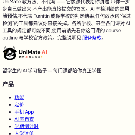
UniMate 教方法、不代写 —— 它像课代表给你讲题,带你一步
步自己做出来,不产出能直接提交的答案。AI 率检测给的是
风
险预估
,不代表 Turnitin 或你学校的判定结果,任何敢承诺"保过
检测"的工具都建议你直接关掉。各所学校、甚至各门课对 AI
工具的规定都可能不同,使用前请先看你这门课的 course
outline 与学校官方政策。完整说明见
服务条款
。
留学生的 AI 学习搭子 — 每门课都陪你真正学懂
产品
功能
定价
手机 App
AI 率自查
学期倒计时
入学清单