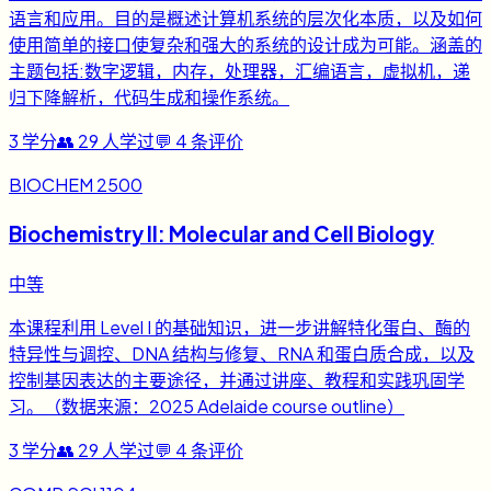
语言和应用。目的是概述计算机系统的层次化本质，以及如何
使用简单的接口使复杂和强大的系统的设计成为可能。涵盖的
主题包括:数字逻辑，内存，处理器，汇编语言，虚拟机，递
归下降解析，代码生成和操作系统。
3
学分
👥
29
人学过
💬
4
条评价
BIOCHEM 2500
Biochemistry II: Molecular and Cell Biology
中等
本课程利用 Level I 的基础知识，进一步讲解特化蛋白、酶的
特异性与调控、DNA 结构与修复、RNA 和蛋白质合成，以及
控制基因表达的主要途径，并通过讲座、教程和实践巩固学
习。（数据来源：2025 Adelaide course outline）
3
学分
👥
29
人学过
💬
4
条评价