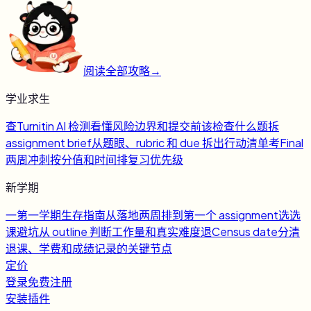
阅读全部攻略
→
学业求生
查
Turnitin AI 检测
看懂风险边界和提交前该检查什么
题
拆
assignment brief
从题眼、rubric 和 due 拆出行动清单
考
Final
两周冲刺
按分值和时间排复习优先级
新学期
一
第一学期生存指南
从落地两周排到第一个 assignment
选
选
课避坑
从 outline 判断工作量和真实难度
退
Census date
分清
退课、学费和成绩记录的关键节点
定价
登录
免费注册
安装插件