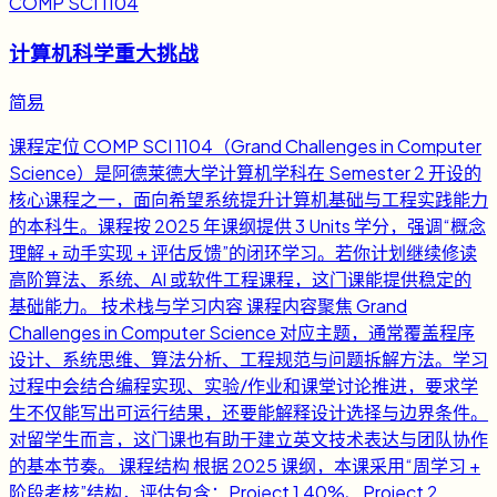
COMP SCI 1104
计算机科学重大挑战
简易
课程定位 COMP SCI 1104（Grand Challenges in Computer
Science）是阿德莱德大学计算机学科在 Semester 2 开设的
核心课程之一，面向希望系统提升计算机基础与工程实践能力
的本科生。课程按 2025 年课纲提供 3 Units 学分，强调“概念
理解 + 动手实现 + 评估反馈”的闭环学习。若你计划继续修读
高阶算法、系统、AI 或软件工程课程，这门课能提供稳定的
基础能力。 技术栈与学习内容 课程内容聚焦 Grand
Challenges in Computer Science 对应主题，通常覆盖程序
设计、系统思维、算法分析、工程规范与问题拆解方法。学习
过程中会结合编程实现、实验/作业和课堂讨论推进，要求学
生不仅能写出可运行结果，还要能解释设计选择与边界条件。
对留学生而言，这门课也有助于建立英文技术表达与团队协作
的基本节奏。 课程结构 根据 2025 课纲，本课采用“周学习 +
阶段考核”结构，评估包含：Project 1 40%、Project 2