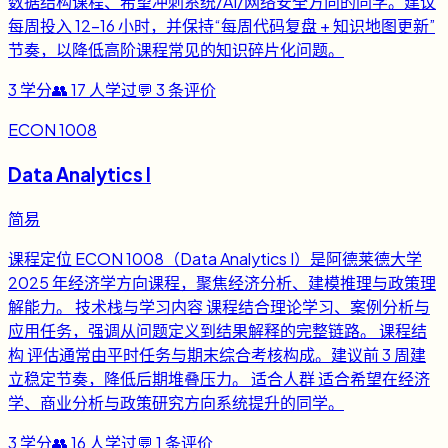
数据结构课程、希望冲刺系统/AI/网络安全方向的同学。建议
每周投入 12-16 小时，并保持“每周代码复盘 + 知识地图更新”
节奏，以降低高阶课程常见的知识碎片化问题。
3
学分
👥
17
人学过
💬
3
条评价
ECON 1008
Data Analytics I
简易
课程定位 ECON 1008（Data Analytics I）是阿德莱德大学
2025 年经济学方向课程，聚焦经济分析、建模推理与政策理
解能力。 技术栈与学习内容 课程结合理论学习、案例分析与
应用任务，强调从问题定义到结果解释的完整链路。 课程结
构 评估通常由平时任务与期末综合考核构成。建议前 3 周建
立稳定节奏，降低后期堆叠压力。 适合人群 适合希望在经济
学、商业分析与政策研究方向系统提升的同学。
3
学分
👥
16
人学过
💬
1
条评价