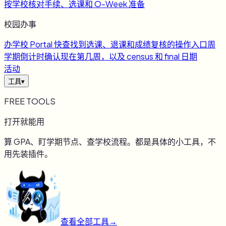
按学校核对手续、选课和 O-Week 准备
校园办事
办
学校 Portal 快查
找到选课、退课和成绩复核的操作入口
周
学期倒计时
确认现在第几周，以及 census 和 final 日期
活动
工具
▾
FREE TOOLS
打开就能用
算 GPA、盯学期节点、查学校流程。都是具体的小工具，不
用先装插件。
查看全部工具
→