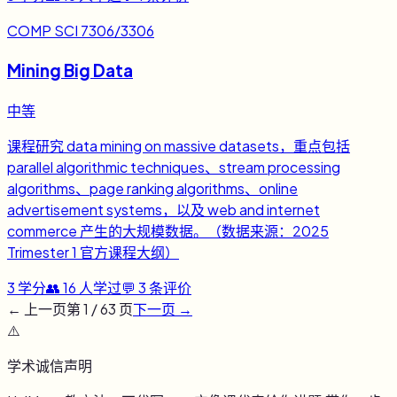
COMP SCI 7306/3306
Mining Big Data
中等
课程研究 data mining on massive datasets，重点包括
parallel algorithmic techniques、stream processing
algorithms、page ranking algorithms、online
advertisement systems，以及 web and internet
commerce 产生的大规模数据。（数据来源：2025
Trimester 1 官方课程大纲）
3
学分
👥
16
人学过
💬
3
条评价
← 上一页
第
1
/
63
页
下一页 →
⚠️
学术诚信声明