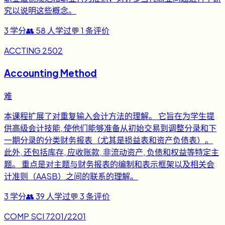
究以说明这些概念。
3
学分
👥
58
人学过
💬
1
条评价
ACCTING 2502
Accounting Method
难
本课程扩展了对重复输入会计方法的理解。 它旨在为学生提
供高级会计技能, 使他们能够准备从初始交易到调整分录和下
一期分录的分类财务报表（尤其是损益表和资产负债表）。
此外, 还包括库存, 应收账款, 非流动资产, 负债和权益等特定主
题。 重点是对主题与财务报表的编制和表示框架以及相关会
计准则（AASB）之间的联系的理解。
3
学分
👥
39
人学过
💬
3
条评价
COMP SCI 7201/2201