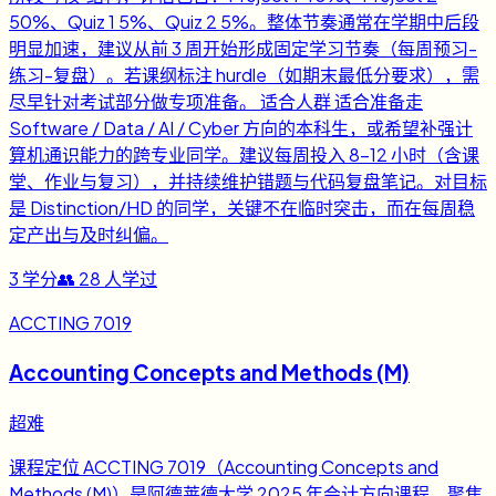
50%、Quiz 1 5%、Quiz 2 5%。整体节奏通常在学期中后段
明显加速，建议从前 3 周开始形成固定学习节奏（每周预习-
练习-复盘）。若课纲标注 hurdle（如期末最低分要求），需
尽早针对考试部分做专项准备。 适合人群 适合准备走
Software / Data / AI / Cyber 方向的本科生，或希望补强计
算机通识能力的跨专业同学。建议每周投入 8-12 小时（含课
堂、作业与复习），并持续维护错题与代码复盘笔记。对目标
是 Distinction/HD 的同学，关键不在临时突击，而在每周稳
定产出与及时纠偏。
3
学分
👥
28
人学过
ACCTING 7019
Accounting Concepts and Methods (M)
超难
课程定位 ACCTING 7019（Accounting Concepts and
Methods (M)）是阿德莱德大学 2025 年会计方向课程，聚焦