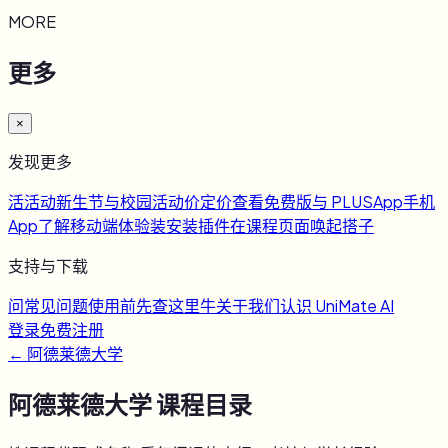
MORE
更多
×
发现更多
活
活动
新生节与校园活动
价
定价
查看免费版与 PLUS
App
手机
App
了解移动端体验
装
安装插件
在课程页面唤起搭子
支持与下载
问
常见问题
使用前先查这里
牛
关于我们
认识 UniMate AI
登录
免费注册
←
阿德莱德大学
阿德莱德大学
课程目录