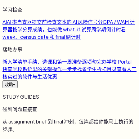
学习检查
AI
AI 率自查器
提交前检查文本的 AI 风险信号
分
GPA / WAM 计
算器
按学分算成绩，也能做 what-if 试算
周
学期倒计时
看
week、census date 和 final 倒计时
落地办事
新
入学清单
手续、选课和第一周准备逐项勾完
办
学校 Portal
快查
学校系统里的关键操作一步步找
省
学生折扣目录
查看人工
核实过的软件与生活优惠
攻略
▾
STUDY GUIDES
碰到问题直接查
从 assignment brief 到 final 冲刺，每篇都给你能马上执行的
步骤。