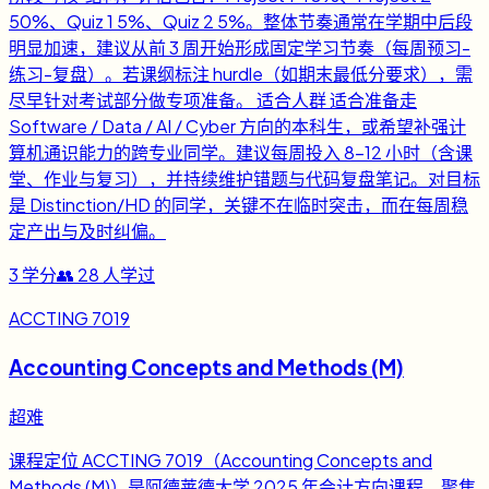
50%、Quiz 1 5%、Quiz 2 5%。整体节奏通常在学期中后段
明显加速，建议从前 3 周开始形成固定学习节奏（每周预习-
练习-复盘）。若课纲标注 hurdle（如期末最低分要求），需
尽早针对考试部分做专项准备。 适合人群 适合准备走
Software / Data / AI / Cyber 方向的本科生，或希望补强计
算机通识能力的跨专业同学。建议每周投入 8-12 小时（含课
堂、作业与复习），并持续维护错题与代码复盘笔记。对目标
是 Distinction/HD 的同学，关键不在临时突击，而在每周稳
定产出与及时纠偏。
3
学分
👥
28
人学过
ACCTING 7019
Accounting Concepts and Methods (M)
超难
课程定位 ACCTING 7019（Accounting Concepts and
Methods (M)）是阿德莱德大学 2025 年会计方向课程，聚焦