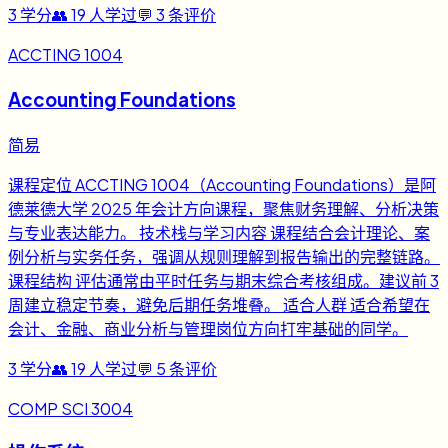
3
学分
👥
19
人学过
💬
3
条评价
ACCTING 1004
Accounting Foundations
简易
课程定位 ACCTING 1004（Accounting Foundations）是阿
德莱德大学 2025 年会计方向课程，聚焦财务理解、分析决策
与专业表达能力。 技术栈与学习内容 课程结合会计理论、案
例分析与实务任务，强调从规则理解到报告输出的完整链路。
课程结构 评估通常由平时任务与期末综合考核组成。建议前 3
周建立稳定节奏，避免后期任务堆叠。 适合人群 适合希望在
会计、金融、商业分析与管理岗位方向打牢基础的同学。
3
学分
👥
19
人学过
💬
5
条评价
COMP SCI 3004