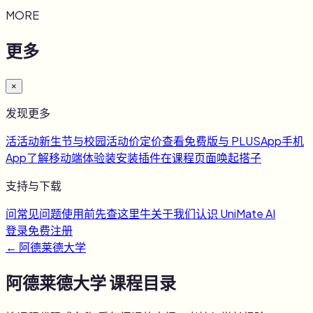
MORE
更多
×
发现更多
活
活动
新生节与校园活动
价
定价
查看免费版与 PLUS
App
手机
App
了解移动端体验
装
安装插件
在课程页面唤起搭子
支持与下载
问
常见问题
使用前先查这里
牛
关于我们
认识 UniMate AI
登录
免费注册
←
阿德莱德大学
阿德莱德大学
课程目录