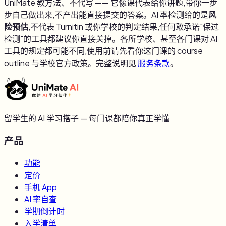
UniMate 教方法、不代写 —— 它像课代表给你讲题,带你一步
步自己做出来,不产出能直接提交的答案。AI 率检测给的是
风
险预估
,不代表 Turnitin 或你学校的判定结果,任何敢承诺"保过
检测"的工具都建议你直接关掉。各所学校、甚至各门课对 AI
工具的规定都可能不同,使用前请先看你这门课的 course
outline 与学校官方政策。完整说明见
服务条款
。
留学生的 AI 学习搭子 — 每门课都陪你真正学懂
产品
功能
定价
手机 App
AI 率自查
学期倒计时
入学清单