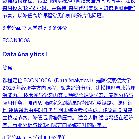
数据结构课程、希望冲刺系统/AI/网络安全方向的同学。建议
每周投入 12-16 小时，并保持“每周代码复盘 + 知识地图更新”
节奏，以降低高阶课程常见的知识碎片化问题。
3
学分
👥
17
人学过
💬
3
条评价
ECON 1008
Data Analytics I
简易
课程定位 ECON 1008（Data Analytics I）是阿德莱德大学
2025 年经济学方向课程，聚焦经济分析、建模推理与政策理
解能力。 技术栈与学习内容 课程结合理论学习、案例分析与
应用任务，强调从问题定义到结果解释的完整链路。 课程结
构 评估通常由平时任务与期末综合考核构成。建议前 3 周建
立稳定节奏，降低后期堆叠压力。 适合人群 适合希望在经济
学、商业分析与政策研究方向系统提升的同学。
3
学分
👥
16
人学过
💬
1
条评价