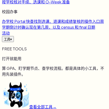
按学校核对手续、选课和 O-Week 准备
校园办事
办
学校 Portal 快查
找到选课、退课和成绩复核的操作入口
周
学期倒计时
确认现在第几周，以及 census 和 final 日期
活动
工具
▾
FREE TOOLS
打开就能用
算 GPA、盯学期节点、查学校流程。都是具体的小工具，不
用先装插件。
查看全部工具
→