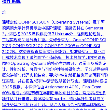
操作系统
难
课程定位 COMP SCI 3004（Operating Systems）属于阿
德莱德大学计算机专业中高阶课程，通常安排在 Semester
2。课程按 2025 年课纲提供 3 Units 学分，强调理论理解、
工程实现与问题分析并重。先修要求为：One of COMP SCI
2103, COMP SCI 2202, COMP SCI 2009 or COMP SCI
2202B。这类课程直接衔接行业能力，对准备实习、毕业项
目或技术岗位面试的同学价值较高。 技术栈与学习内容 课程
围绕 Operating Systems 的核心主题展开，通常涉及系统设
计、性能分析、可靠性与可维护性等关键能力。学习过程会把
概念讲解与代码实践结合，要求学生能够把抽象理论落到可验
证实现，并在报告/答辩中清楚说明设计取舍。 课程结构 根据
2025 课纲，本课评估由 Assignments 40%、Final Exam
60% 组成。课程节奏在学期后半段明显加速，常见挑战是多
项评估并行推进。若课程设有 hurdle，请尽早针对考试或关
键任务建立专项复习计划。 适合人群 适合已完成基础编程和