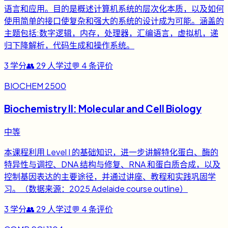
语言和应用。目的是概述计算机系统的层次化本质，以及如何
使用简单的接口使复杂和强大的系统的设计成为可能。涵盖的
主题包括:数字逻辑，内存，处理器，汇编语言，虚拟机，递
归下降解析，代码生成和操作系统。
3
学分
👥
29
人学过
💬
4
条评价
BIOCHEM 2500
Biochemistry II: Molecular and Cell Biology
中等
本课程利用 Level I 的基础知识，进一步讲解特化蛋白、酶的
特异性与调控、DNA 结构与修复、RNA 和蛋白质合成，以及
控制基因表达的主要途径，并通过讲座、教程和实践巩固学
习。（数据来源：2025 Adelaide course outline）
3
学分
👥
29
人学过
💬
4
条评价