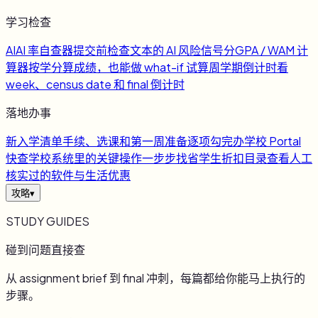
学习检查
AI
AI 率自查器
提交前检查文本的 AI 风险信号
分
GPA / WAM 计
算器
按学分算成绩，也能做 what-if 试算
周
学期倒计时
看
week、census date 和 final 倒计时
落地办事
新
入学清单
手续、选课和第一周准备逐项勾完
办
学校 Portal
快查
学校系统里的关键操作一步步找
省
学生折扣目录
查看人工
核实过的软件与生活优惠
攻略
▾
STUDY GUIDES
碰到问题直接查
从 assignment brief 到 final 冲刺，每篇都给你能马上执行的
步骤。