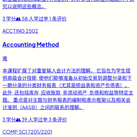
究以说明这些概念。
3
学分
👥
58
人学过
💬
1
条评价
ACCTING 2502
Accounting Method
难
本课程扩展了对重复输入会计方法的理解。 它旨在为学生提
供高级会计技能, 使他们能够准备从初始交易到调整分录和下
一期分录的分类财务报表（尤其是损益表和资产负债表）。
此外, 还包括库存, 应收账款, 非流动资产, 负债和权益等特定主
题。 重点是对主题与财务报表的编制和表示框架以及相关会
计准则（AASB）之间的联系的理解。
3
学分
👥
39
人学过
💬
3
条评价
COMP SCI 7201/2201