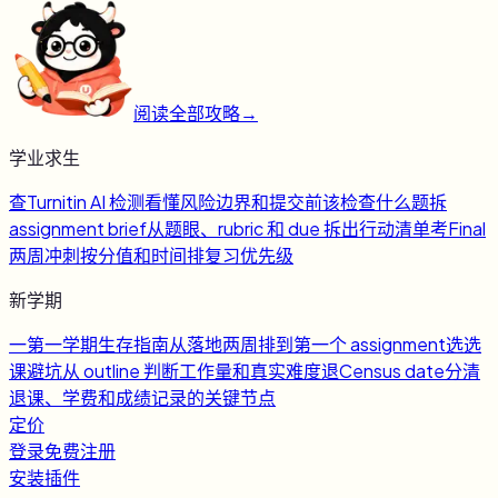
阅读全部攻略
→
学业求生
查
Turnitin AI 检测
看懂风险边界和提交前该检查什么
题
拆
assignment brief
从题眼、rubric 和 due 拆出行动清单
考
Final
两周冲刺
按分值和时间排复习优先级
新学期
一
第一学期生存指南
从落地两周排到第一个 assignment
选
选
课避坑
从 outline 判断工作量和真实难度
退
Census date
分清
退课、学费和成绩记录的关键节点
定价
登录
免费注册
安装插件