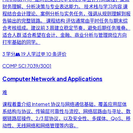
财务理解、分析决策与专业表达能力。 技术栈与学习内容 课
程结合会计理论、案例分析与实务任务，强调从规则理解到报
告输出的完整链路。 课程结构 评估通常由平时任务与期末综
合考核组成。建议前 3 周建立稳定节奏，避免后期任务堆叠。
适合人群 适合希望在会计、金融、商业分析与管理岗位方向
打牢基础的同学。
3
学分
👥
19
人学过
💬
10
条评价
COMP SCI 7039/3001
Computer Network and Applications
难
课程着重介绍 Internet 协议与网络通信基础，覆盖应用层体
系结构与协议、传输层可靠性与流控、网络层路由与寻址、数
据链路层操作、2/3 层协议，以及安全性、多媒体、QoS、移
动性、无线网络和网络管理等内容。