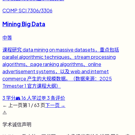
COMP SCI 7306/3306
Mining Big Data
中等
课程研究 data mining on massive datasets，重点包括
parallel algorithmic techniques、stream processing
algorithms、page ranking algorithms、online
advertisement systems，以及 web and internet
commerce 产生的大规模数据。（数据来源：2025
Trimester 1 官方课程大纲）
3
学分
👥
16
人学过
💬
3
条评价
← 上一页
第
1
/
63
页
下一页 →
⚠️
学术诚信声明