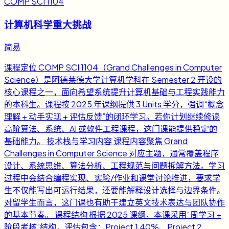
COMP SCI 1104
计算机科学重大挑战
简易
课程定位 COMP SCI 1104（Grand Challenges in Computer
Science）是阿德莱德大学计算机学科在 Semester 2 开设的
核心课程之一，面向希望系统提升计算机基础与工程实践能力
的本科生。课程按 2025 年课纲提供 3 Units 学分，强调“概念
理解 + 动手实现 + 评估反馈”的闭环学习。若你计划继续修读
高阶算法、系统、AI 或软件工程课程，这门课能提供稳定的
基础能力。 技术栈与学习内容 课程内容聚焦 Grand
Challenges in Computer Science 对应主题，通常覆盖程序
设计、系统思维、算法分析、工程规范与问题拆解方法。学习
过程中会结合编程实现、实验/作业和课堂讨论推进，要求学
生不仅能写出可运行结果，还要能解释设计选择与边界条件。
对留学生而言，这门课也有助于建立英文技术表达与团队协作
的基本节奏。 课程结构 根据 2025 课纲，本课采用“周学习 +
阶段考核”结构，评估包含：Project 1 40%、Project 2