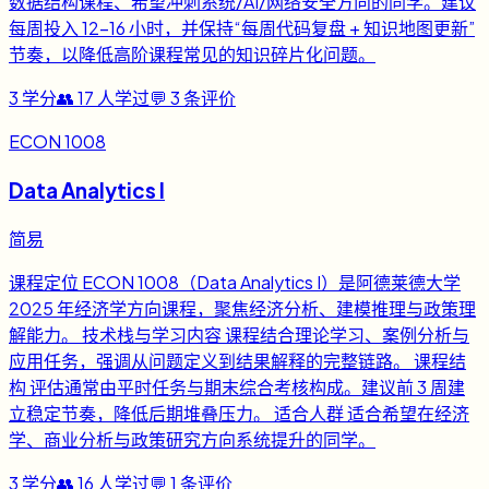
数据结构课程、希望冲刺系统/AI/网络安全方向的同学。建议
每周投入 12-16 小时，并保持“每周代码复盘 + 知识地图更新”
节奏，以降低高阶课程常见的知识碎片化问题。
3
学分
👥
17
人学过
💬
3
条评价
ECON 1008
Data Analytics I
简易
课程定位 ECON 1008（Data Analytics I）是阿德莱德大学
2025 年经济学方向课程，聚焦经济分析、建模推理与政策理
解能力。 技术栈与学习内容 课程结合理论学习、案例分析与
应用任务，强调从问题定义到结果解释的完整链路。 课程结
构 评估通常由平时任务与期末综合考核构成。建议前 3 周建
立稳定节奏，降低后期堆叠压力。 适合人群 适合希望在经济
学、商业分析与政策研究方向系统提升的同学。
3
学分
👥
16
人学过
💬
1
条评价