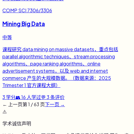
COMP SCI 7306/3306
Mining Big Data
中等
课程研究 data mining on massive datasets，重点包括
parallel algorithmic techniques、stream processing
algorithms、page ranking algorithms、online
advertisement systems，以及 web and internet
commerce 产生的大规模数据。（数据来源：2025
Trimester 1 官方课程大纲）
3
学分
👥
16
人学过
💬
3
条评价
← 上一页
第
1
/
63
页
下一页 →
⚠️
学术诚信声明