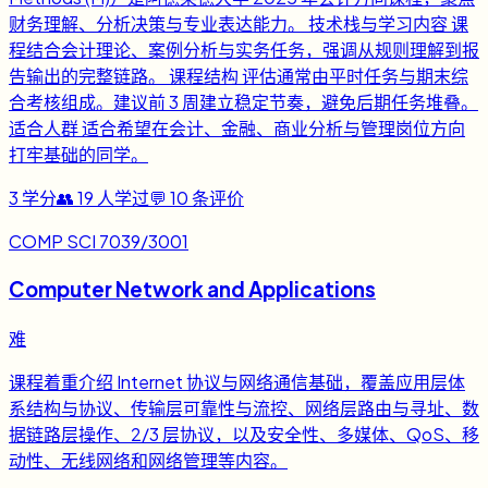
财务理解、分析决策与专业表达能力。 技术栈与学习内容 课
程结合会计理论、案例分析与实务任务，强调从规则理解到报
告输出的完整链路。 课程结构 评估通常由平时任务与期末综
合考核组成。建议前 3 周建立稳定节奏，避免后期任务堆叠。
适合人群 适合希望在会计、金融、商业分析与管理岗位方向
打牢基础的同学。
3
学分
👥
19
人学过
💬
10
条评价
COMP SCI 7039/3001
Computer Network and Applications
难
课程着重介绍 Internet 协议与网络通信基础，覆盖应用层体
系结构与协议、传输层可靠性与流控、网络层路由与寻址、数
据链路层操作、2/3 层协议，以及安全性、多媒体、QoS、移
动性、无线网络和网络管理等内容。