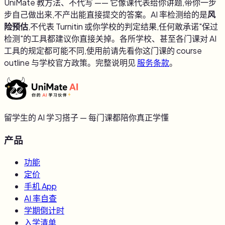
UniMate 教方法、不代写 —— 它像课代表给你讲题,带你一步
步自己做出来,不产出能直接提交的答案。AI 率检测给的是
风
险预估
,不代表 Turnitin 或你学校的判定结果,任何敢承诺"保过
检测"的工具都建议你直接关掉。各所学校、甚至各门课对 AI
工具的规定都可能不同,使用前请先看你这门课的 course
outline 与学校官方政策。完整说明见
服务条款
。
留学生的 AI 学习搭子 — 每门课都陪你真正学懂
产品
功能
定价
手机 App
AI 率自查
学期倒计时
入学清单