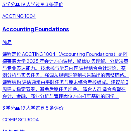
3
学分
👥
19
人学过
💬
3
条评价
ACCTING 1004
Accounting Foundations
简易
课程定位 ACCTING 1004（Accounting Foundations）是阿
德莱德大学 2025 年会计方向课程，聚焦财务理解、分析决策
与专业表达能力。 技术栈与学习内容 课程结合会计理论、案
例分析与实务任务，强调从规则理解到报告输出的完整链路。
课程结构 评估通常由平时任务与期末综合考核组成。建议前 3
周建立稳定节奏，避免后期任务堆叠。 适合人群 适合希望在
会计、金融、商业分析与管理岗位方向打牢基础的同学。
3
学分
👥
19
人学过
💬
5
条评价
COMP SCI 3004