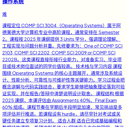
操作系统
难
课程定位 COMP SCI 3004（Operating Systems）属于阿
德莱德大学计算机专业中高阶课程，通常安排在 Semester
2。课程按 2025 年课纲提供 3 Units 学分，强调理论理解、
工程实现与问题分析并重。先修要求为：One of COMP SCI
2103, COMP SCI 2202, COMP SCI 2009 or COMP SCI
2202B。这类课程直接衔接行业能力，对准备实习、毕业项
目或技术岗位面试的同学价值较高。 技术栈与学习内容 课程
围绕 Operating Systems 的核心主题展开，通常涉及系统设
计、性能分析、可靠性与可维护性等关键能力。学习过程会把
概念讲解与代码实践结合，要求学生能够把抽象理论落到可验
证实现，并在报告/答辩中清楚说明设计取舍。 课程结构 根据
2025 课纲，本课评估由 Assignments 40%、Final Exam
60% 组成。课程节奏在学期后半段明显加速，常见挑战是多
项评估并行推进。若课程设有 hurdle，请尽早针对考试或关
键任务建立专项复习计划。 适合人群 适合已完成基础编程和