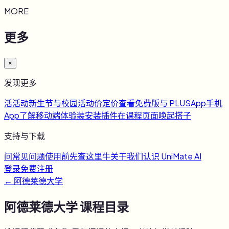
MORE
更多
×
发现更多
活
活动
新生节与校园活动
价
定价
查看免费版与 PLUS
App
手机
App
了解移动端体验
装
安装插件
在课程页面唤起搭子
支持与下载
问
常见问题
使用前先查这里
牛
关于我们
认识 UniMate AI
登录
免费注册
←
阿德莱德大学
阿德莱德大学
课程目录