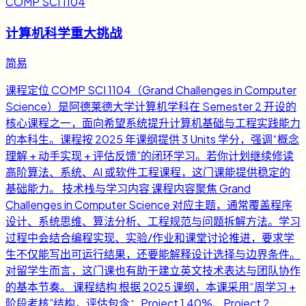
COMP SCI 1104
计算机科学重大挑战
简易
课程定位 COMP SCI 1104（Grand Challenges in Computer
Science）是阿德莱德大学计算机学科在 Semester 2 开设的
核心课程之一，面向希望系统提升计算机基础与工程实践能力
的本科生。课程按 2025 年课纲提供 3 Units 学分，强调“概念
理解 + 动手实现 + 评估反馈”的闭环学习。若你计划继续修读
高阶算法、系统、AI 或软件工程课程，这门课能提供稳定的
基础能力。 技术栈与学习内容 课程内容聚焦 Grand
Challenges in Computer Science 对应主题，通常覆盖程序
设计、系统思维、算法分析、工程规范与问题拆解方法。学习
过程中会结合编程实现、实验/作业和课堂讨论推进，要求学
生不仅能写出可运行结果，还要能解释设计选择与边界条件。
对留学生而言，这门课也有助于建立英文技术表达与团队协作
的基本节奏。 课程结构 根据 2025 课纲，本课采用“周学习 +
阶段考核”结构，评估包含：Project 1 40%、Project 2