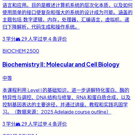
语言和应用。目的是概述计算机系统的层次化本质，以及如何
使用简单的接口使复杂和强大的系统的设计成为可能。涵盖的
主题包括:数字逻辑，内存，处理器，汇编语言，虚拟机，递
归下降解析，代码生成和操作系统。
3
学分
👥
29
人学过
💬
4
条评价
BIOCHEM 2500
Biochemistry II: Molecular and Cell Biology
中等
本课程利用 Level I 的基础知识，进一步讲解特化蛋白、酶的
特异性与调控、DNA 结构与修复、RNA 和蛋白质合成，以及
控制基因表达的主要途径，并通过讲座、教程和实践巩固学
习。（数据来源：2025 Adelaide course outline）
3
学分
👥
29
人学过
💬
4
条评价