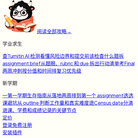
阅读全部攻略
→
学业求生
查
Turnitin AI 检测
看懂风险边界和提交前该检查什么
题
拆
assignment brief
从题眼、rubric 和 due 拆出行动清单
考
Final
两周冲刺
按分值和时间排复习优先级
新学期
一
第一学期生存指南
从落地两周排到第一个 assignment
选
选
课避坑
从 outline 判断工作量和真实难度
退
Census date
分清
退课、学费和成绩记录的关键节点
定价
登录
免费注册
安装插件