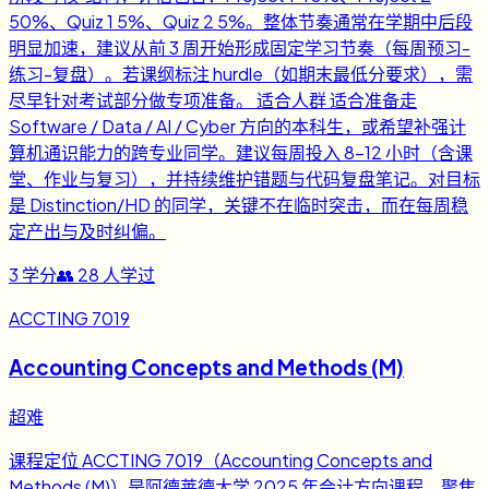
50%、Quiz 1 5%、Quiz 2 5%。整体节奏通常在学期中后段
明显加速，建议从前 3 周开始形成固定学习节奏（每周预习-
练习-复盘）。若课纲标注 hurdle（如期末最低分要求），需
尽早针对考试部分做专项准备。 适合人群 适合准备走
Software / Data / AI / Cyber 方向的本科生，或希望补强计
算机通识能力的跨专业同学。建议每周投入 8-12 小时（含课
堂、作业与复习），并持续维护错题与代码复盘笔记。对目标
是 Distinction/HD 的同学，关键不在临时突击，而在每周稳
定产出与及时纠偏。
3
学分
👥
28
人学过
ACCTING 7019
Accounting Concepts and Methods (M)
超难
课程定位 ACCTING 7019（Accounting Concepts and
Methods (M)）是阿德莱德大学 2025 年会计方向课程，聚焦