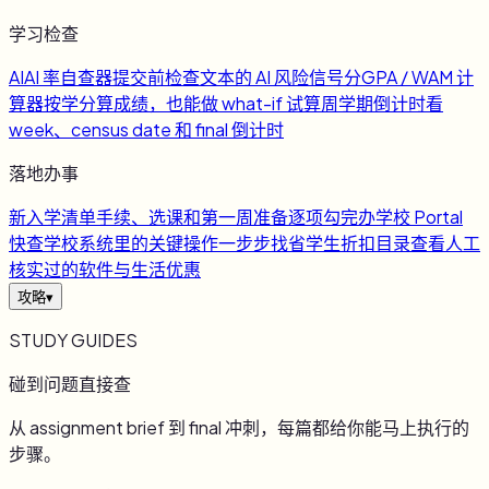
学习检查
AI
AI 率自查器
提交前检查文本的 AI 风险信号
分
GPA / WAM 计
算器
按学分算成绩，也能做 what-if 试算
周
学期倒计时
看
week、census date 和 final 倒计时
落地办事
新
入学清单
手续、选课和第一周准备逐项勾完
办
学校 Portal
快查
学校系统里的关键操作一步步找
省
学生折扣目录
查看人工
核实过的软件与生活优惠
攻略
▾
STUDY GUIDES
碰到问题直接查
从 assignment brief 到 final 冲刺，每篇都给你能马上执行的
步骤。