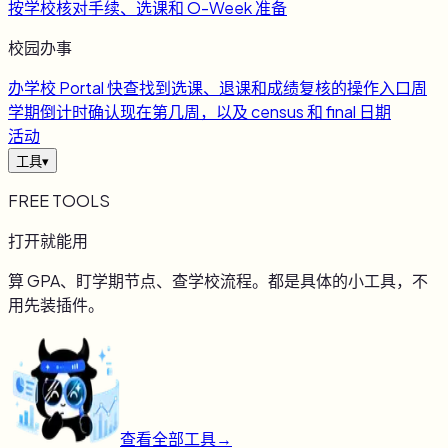
按学校核对手续、选课和 O-Week 准备
校园办事
办
学校 Portal 快查
找到选课、退课和成绩复核的操作入口
周
学期倒计时
确认现在第几周，以及 census 和 final 日期
活动
工具
▾
FREE TOOLS
打开就能用
算 GPA、盯学期节点、查学校流程。都是具体的小工具，不
用先装插件。
查看全部工具
→