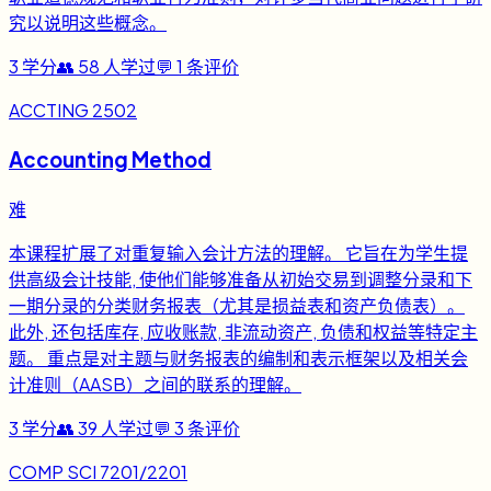
究以说明这些概念。
3
学分
👥
58
人学过
💬
1
条评价
ACCTING 2502
Accounting Method
难
本课程扩展了对重复输入会计方法的理解。 它旨在为学生提
供高级会计技能, 使他们能够准备从初始交易到调整分录和下
一期分录的分类财务报表（尤其是损益表和资产负债表）。
此外, 还包括库存, 应收账款, 非流动资产, 负债和权益等特定主
题。 重点是对主题与财务报表的编制和表示框架以及相关会
计准则（AASB）之间的联系的理解。
3
学分
👥
39
人学过
💬
3
条评价
COMP SCI 7201/2201