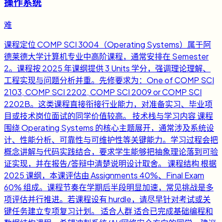
操作系统
难
课程定位 COMP SCI 3004（Operating Systems）属于阿
德莱德大学计算机专业中高阶课程，通常安排在 Semester
2。课程按 2025 年课纲提供 3 Units 学分，强调理论理解、
工程实现与问题分析并重。先修要求为：One of COMP SCI
2103, COMP SCI 2202, COMP SCI 2009 or COMP SCI
2202B。这类课程直接衔接行业能力，对准备实习、毕业项
目或技术岗位面试的同学价值较高。 技术栈与学习内容 课程
围绕 Operating Systems 的核心主题展开，通常涉及系统设
计、性能分析、可靠性与可维护性等关键能力。学习过程会把
概念讲解与代码实践结合，要求学生能够把抽象理论落到可验
证实现，并在报告/答辩中清楚说明设计取舍。 课程结构 根据
2025 课纲，本课评估由 Assignments 40%、Final Exam
60% 组成。课程节奏在学期后半段明显加速，常见挑战是多
项评估并行推进。若课程设有 hurdle，请尽早针对考试或关
键任务建立专项复习计划。 适合人群 适合已完成基础编程和