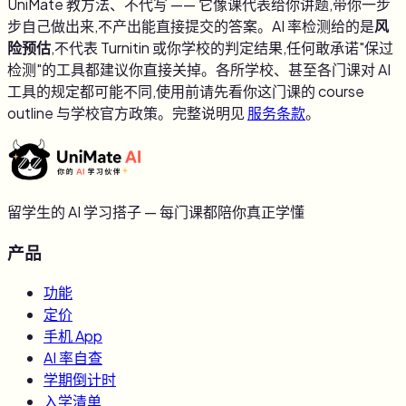
UniMate 教方法、不代写 —— 它像课代表给你讲题,带你一步
步自己做出来,不产出能直接提交的答案。AI 率检测给的是
风
险预估
,不代表 Turnitin 或你学校的判定结果,任何敢承诺"保过
检测"的工具都建议你直接关掉。各所学校、甚至各门课对 AI
工具的规定都可能不同,使用前请先看你这门课的 course
outline 与学校官方政策。完整说明见
服务条款
。
留学生的 AI 学习搭子 — 每门课都陪你真正学懂
产品
功能
定价
手机 App
AI 率自查
学期倒计时
入学清单