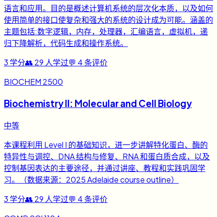
语言和应用。目的是概述计算机系统的层次化本质，以及如何
使用简单的接口使复杂和强大的系统的设计成为可能。涵盖的
主题包括:数字逻辑，内存，处理器，汇编语言，虚拟机，递
归下降解析，代码生成和操作系统。
3
学分
👥
29
人学过
💬
4
条评价
BIOCHEM 2500
Biochemistry II: Molecular and Cell Biology
中等
本课程利用 Level I 的基础知识，进一步讲解特化蛋白、酶的
特异性与调控、DNA 结构与修复、RNA 和蛋白质合成，以及
控制基因表达的主要途径，并通过讲座、教程和实践巩固学
习。（数据来源：2025 Adelaide course outline）
3
学分
👥
29
人学过
💬
4
条评价