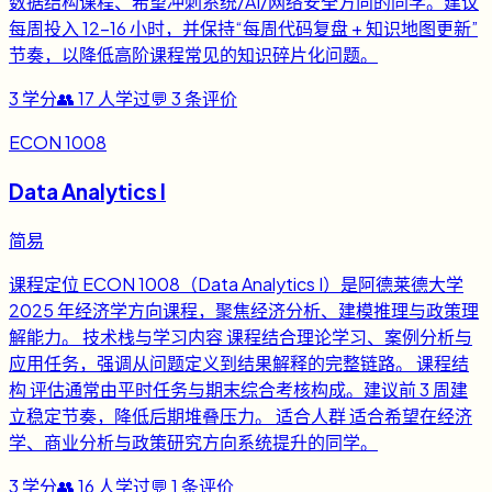
数据结构课程、希望冲刺系统/AI/网络安全方向的同学。建议
每周投入 12-16 小时，并保持“每周代码复盘 + 知识地图更新”
节奏，以降低高阶课程常见的知识碎片化问题。
3
学分
👥
17
人学过
💬
3
条评价
ECON 1008
Data Analytics I
简易
课程定位 ECON 1008（Data Analytics I）是阿德莱德大学
2025 年经济学方向课程，聚焦经济分析、建模推理与政策理
解能力。 技术栈与学习内容 课程结合理论学习、案例分析与
应用任务，强调从问题定义到结果解释的完整链路。 课程结
构 评估通常由平时任务与期末综合考核构成。建议前 3 周建
立稳定节奏，降低后期堆叠压力。 适合人群 适合希望在经济
学、商业分析与政策研究方向系统提升的同学。
3
学分
👥
16
人学过
💬
1
条评价