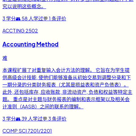
究以说明这些概念。
3
学分
👥
58
人学过
💬
1
条评价
ACCTING 2502
Accounting Method
难
本课程扩展了对重复输入会计方法的理解。 它旨在为学生提
供高级会计技能, 使他们能够准备从初始交易到调整分录和下
一期分录的分类财务报表（尤其是损益表和资产负债表）。
此外, 还包括库存, 应收账款, 非流动资产, 负债和权益等特定主
题。 重点是对主题与财务报表的编制和表示框架以及相关会
计准则（AASB）之间的联系的理解。
3
学分
👥
39
人学过
💬
3
条评价
COMP SCI 7201/2201