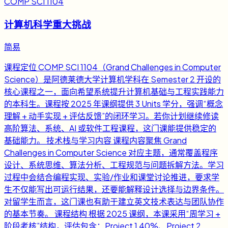
COMP SCI 1104
计算机科学重大挑战
简易
课程定位 COMP SCI 1104（Grand Challenges in Computer
Science）是阿德莱德大学计算机学科在 Semester 2 开设的
核心课程之一，面向希望系统提升计算机基础与工程实践能力
的本科生。课程按 2025 年课纲提供 3 Units 学分，强调“概念
理解 + 动手实现 + 评估反馈”的闭环学习。若你计划继续修读
高阶算法、系统、AI 或软件工程课程，这门课能提供稳定的
基础能力。 技术栈与学习内容 课程内容聚焦 Grand
Challenges in Computer Science 对应主题，通常覆盖程序
设计、系统思维、算法分析、工程规范与问题拆解方法。学习
过程中会结合编程实现、实验/作业和课堂讨论推进，要求学
生不仅能写出可运行结果，还要能解释设计选择与边界条件。
对留学生而言，这门课也有助于建立英文技术表达与团队协作
的基本节奏。 课程结构 根据 2025 课纲，本课采用“周学习 +
阶段考核”结构，评估包含：Project 1 40%、Project 2