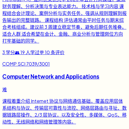
财务理解、分析决策与专业表达能力。 技术栈与学习内容 课
程结合会计理论、案例分析与实务任务，强调从规则理解到报
告输出的完整链路。 课程结构 评估通常由平时任务与期末综
合考核组成。建议前 3 周建立稳定节奏，避免后期任务堆叠。
适合人群 适合希望在会计、金融、商业分析与管理岗位方向
打牢基础的同学。
3
学分
👥
19
人学过
💬
10
条评价
COMP SCI 7039/3001
Computer Network and Applications
难
课程着重介绍 Internet 协议与网络通信基础，覆盖应用层体
系结构与协议、传输层可靠性与流控、网络层路由与寻址、数
据链路层操作、2/3 层协议，以及安全性、多媒体、QoS、移
动性、无线网络和网络管理等内容。