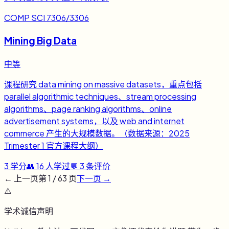
COMP SCI 7306/3306
Mining Big Data
中等
课程研究 data mining on massive datasets，重点包括
parallel algorithmic techniques、stream processing
algorithms、page ranking algorithms、online
advertisement systems，以及 web and internet
commerce 产生的大规模数据。（数据来源：2025
Trimester 1 官方课程大纲）
3
学分
👥
16
人学过
💬
3
条评价
← 上一页
第
1
/
63
页
下一页 →
⚠️
学术诚信声明