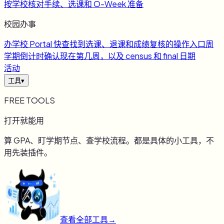
按学校核对手续、选课和 O-Week 准备
校园办事
办
学校 Portal 快查
找到选课、退课和成绩复核的操作入口
周
学期倒计时
确认现在第几周，以及 census 和 final 日期
活动
工具
▾
FREE TOOLS
打开就能用
算 GPA、盯学期节点、查学校流程。都是具体的小工具，不
用先装插件。
查看全部工具
→