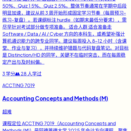
50%、Quiz 1 5%、Quiz 2 5%。整体节奏通常在学期中后段
明显加速，建议从前 3 周开始形成固定学习节奏（每周预习-
练习-复盘）。若课纲标注 hurdle（如期末最低分要求），需
尽早针对考试部分做专项准备。 适合人群 适合准备走
Software / Data / AI / Cyber 方向的本科生，或希望补强计
算机通识能力的跨专业同学。建议每周投入 8-12 小时（含课
堂、作业与复习），并持续维护错题与代码复盘笔记。对目标
是 Distinction/HD 的同学，关键不在临时突击，而在每周稳
定产出与及时纠偏。
3
学分
👥
28
人学过
ACCTING 7019
Accounting Concepts and Methods (M)
超难
课程定位 ACCTING 7019（Accounting Concepts and
Methods (M)）是阿德莱德大学 2025 年会计方向课程，聚焦