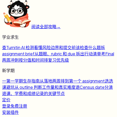
阅读全部攻略
→
学业求生
查
Turnitin AI 检测
看懂风险边界和提交前该检查什么
题
拆
assignment brief
从题眼、rubric 和 due 拆出行动清单
考
Final
两周冲刺
按分值和时间排复习优先级
新学期
一
第一学期生存指南
从落地两周排到第一个 assignment
选
选
课避坑
从 outline 判断工作量和真实难度
退
Census date
分清
退课、学费和成绩记录的关键节点
定价
登录
免费注册
安装插件