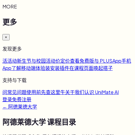
MORE
更多
×
发现更多
活
活动
新生节与校园活动
价
定价
查看免费版与 PLUS
App
手机
App
了解移动端体验
装
安装插件
在课程页面唤起搭子
支持与下载
问
常见问题
使用前先查这里
牛
关于我们
认识 UniMate AI
登录
免费注册
←
阿德莱德大学
阿德莱德大学
课程目录