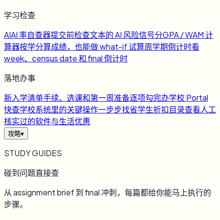
学习检查
AI
AI 率自查器
提交前检查文本的 AI 风险信号
分
GPA / WAM 计
算器
按学分算成绩，也能做 what-if 试算
周
学期倒计时
看
week、census date 和 final 倒计时
落地办事
新
入学清单
手续、选课和第一周准备逐项勾完
办
学校 Portal
快查
学校系统里的关键操作一步步找
省
学生折扣目录
查看人工
核实过的软件与生活优惠
攻略
▾
STUDY GUIDES
碰到问题直接查
从 assignment brief 到 final 冲刺，每篇都给你能马上执行的
步骤。