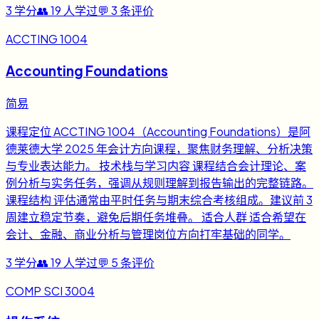
3
学分
👥
19
人学过
💬
3
条评价
ACCTING 1004
Accounting Foundations
简易
课程定位 ACCTING 1004（Accounting Foundations）是阿
德莱德大学 2025 年会计方向课程，聚焦财务理解、分析决策
与专业表达能力。 技术栈与学习内容 课程结合会计理论、案
例分析与实务任务，强调从规则理解到报告输出的完整链路。
课程结构 评估通常由平时任务与期末综合考核组成。建议前 3
周建立稳定节奏，避免后期任务堆叠。 适合人群 适合希望在
会计、金融、商业分析与管理岗位方向打牢基础的同学。
3
学分
👥
19
人学过
💬
5
条评价
COMP SCI 3004