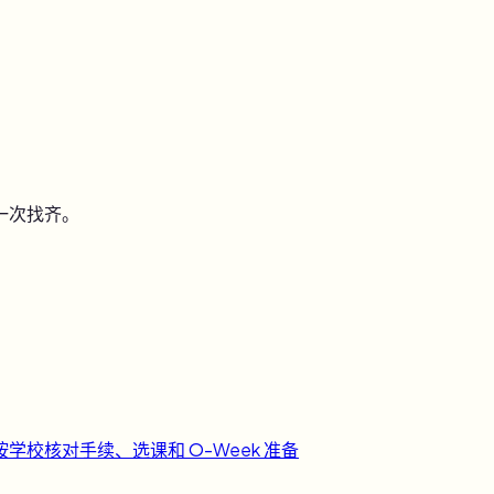
一次找齐。
按学校核对手续、选课和 O-Week 准备