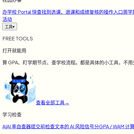
办
学校 Portal 快查
找到选课、退课和成绩复核的操作入口
周
学
活动
工具
▾
FREE TOOLS
打开就能用
算 GPA、盯学期节点、查学校流程。都是具体的小工具，不
查看全部工具
→
学习检查
AI
AI 率自查器
提交前检查文本的 AI 风险信号
分
GPA / WAM 计