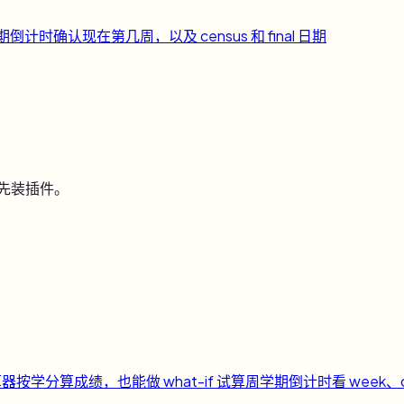
期倒计时
确认现在第几周，以及 census 和 final 日期
用先装插件。
算器
按学分算成绩，也能做 what-if 试算
周
学期倒计时
看 week、c