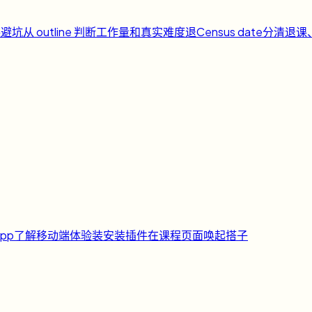
课避坑
从 outline 判断工作量和真实难度
退
Census date
分清退课
pp
了解移动端体验
装
安装插件
在课程页面唤起搭子