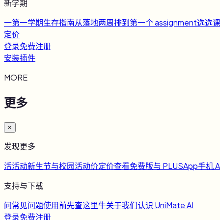
新学期
一
第一学期生存指南
从落地两周排到第一个 assignment
选
选
定价
登录
免费注册
安装插件
MORE
更多
×
发现更多
活
活动
新生节与校园活动
价
定价
查看免费版与 PLUS
App
手机 A
支持与下载
问
常见问题
使用前先查这里
牛
关于我们
认识 UniMate AI
登录
免费注册