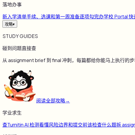
落地办事
新
入学清单
手续、选课和第一周准备逐项勾完
办
学校 Portal 
攻略
▾
STUDY GUIDES
碰到问题直接查
从 assignment brief 到 final 冲刺，每篇都给你能马上执行的
阅读全部攻略
→
学业求生
查
Turnitin AI 检测
看懂风险边界和提交前该检查什么
题
拆 assig