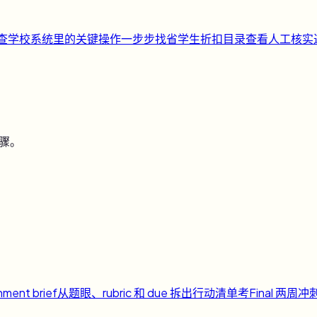
快查
学校系统里的关键操作一步步找
省
学生折扣目录
查看人工核实
步骤。
nment brief
从题眼、rubric 和 due 拆出行动清单
考
Final 两周冲