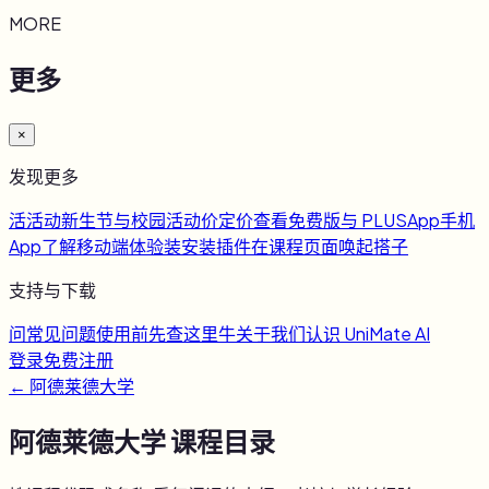
MORE
更多
×
发现更多
活
活动
新生节与校园活动
价
定价
查看免费版与 PLUS
App
手机
App
了解移动端体验
装
安装插件
在课程页面唤起搭子
支持与下载
问
常见问题
使用前先查这里
牛
关于我们
认识 UniMate AI
登录
免费注册
←
阿德莱德大学
阿德莱德大学
课程目录