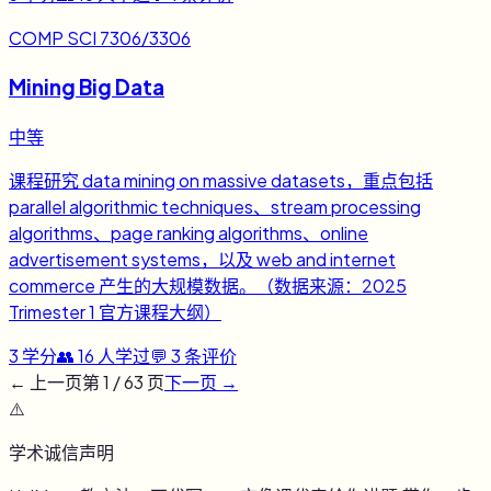
COMP SCI 7306/3306
Mining Big Data
中等
课程研究 data mining on massive datasets，重点包括
parallel algorithmic techniques、stream processing
algorithms、page ranking algorithms、online
advertisement systems，以及 web and internet
commerce 产生的大规模数据。（数据来源：2025
Trimester 1 官方课程大纲）
3
学分
👥
16
人学过
💬
3
条评价
← 上一页
第
1
/
63
页
下一页 →
⚠️
学术诚信声明