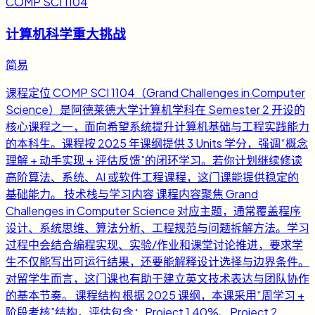
COMP SCI 1104
计算机科学重大挑战
简易
课程定位 COMP SCI 1104（Grand Challenges in Computer
Science）是阿德莱德大学计算机学科在 Semester 2 开设的
核心课程之一，面向希望系统提升计算机基础与工程实践能力
的本科生。课程按 2025 年课纲提供 3 Units 学分，强调“概念
理解 + 动手实现 + 评估反馈”的闭环学习。若你计划继续修读
高阶算法、系统、AI 或软件工程课程，这门课能提供稳定的
基础能力。 技术栈与学习内容 课程内容聚焦 Grand
Challenges in Computer Science 对应主题，通常覆盖程序
设计、系统思维、算法分析、工程规范与问题拆解方法。学习
过程中会结合编程实现、实验/作业和课堂讨论推进，要求学
生不仅能写出可运行结果，还要能解释设计选择与边界条件。
对留学生而言，这门课也有助于建立英文技术表达与团队协作
的基本节奏。 课程结构 根据 2025 课纲，本课采用“周学习 +
阶段考核”结构，评估包含：Project 1 40%、Project 2