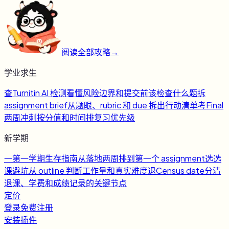
阅读全部攻略
→
学业求生
查
Turnitin AI 检测
看懂风险边界和提交前该检查什么
题
拆
assignment brief
从题眼、rubric 和 due 拆出行动清单
考
Final
两周冲刺
按分值和时间排复习优先级
新学期
一
第一学期生存指南
从落地两周排到第一个 assignment
选
选
课避坑
从 outline 判断工作量和真实难度
退
Census date
分清
退课、学费和成绩记录的关键节点
定价
登录
免费注册
安装插件