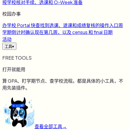
按学校核对手续、选课和 O-Week 准备
校园办事
办
学校 Portal 快查
找到选课、退课和成绩复核的操作入口
周
学期倒计时
确认现在第几周，以及 census 和 final 日期
活动
工具
▾
FREE TOOLS
打开就能用
算 GPA、盯学期节点、查学校流程。都是具体的小工具，不
用先装插件。
查看全部工具
→