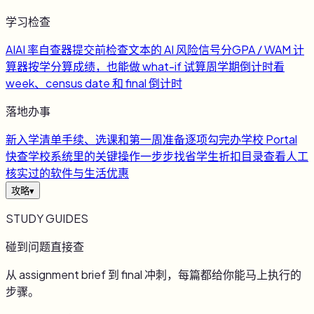
学习检查
AI
AI 率自查器
提交前检查文本的 AI 风险信号
分
GPA / WAM 计
算器
按学分算成绩，也能做 what-if 试算
周
学期倒计时
看
week、census date 和 final 倒计时
落地办事
新
入学清单
手续、选课和第一周准备逐项勾完
办
学校 Portal
快查
学校系统里的关键操作一步步找
省
学生折扣目录
查看人工
核实过的软件与生活优惠
攻略
▾
STUDY GUIDES
碰到问题直接查
从 assignment brief 到 final 冲刺，每篇都给你能马上执行的
步骤。