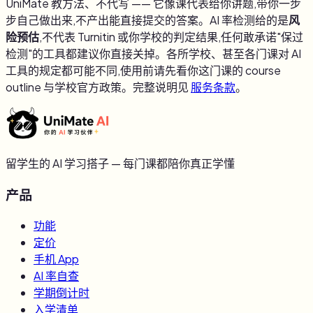
UniMate 教方法、不代写 —— 它像课代表给你讲题,带你一步
步自己做出来,不产出能直接提交的答案。AI 率检测给的是
风
险预估
,不代表 Turnitin 或你学校的判定结果,任何敢承诺"保过
检测"的工具都建议你直接关掉。各所学校、甚至各门课对 AI
工具的规定都可能不同,使用前请先看你这门课的 course
outline 与学校官方政策。完整说明见
服务条款
。
留学生的 AI 学习搭子 — 每门课都陪你真正学懂
产品
功能
定价
手机 App
AI 率自查
学期倒计时
入学清单