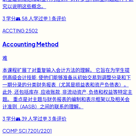
究以说明这些概念。
3
学分
👥
58
人学过
💬
1
条评价
ACCTING 2502
Accounting Method
难
本课程扩展了对重复输入会计方法的理解。 它旨在为学生提
供高级会计技能, 使他们能够准备从初始交易到调整分录和下
一期分录的分类财务报表（尤其是损益表和资产负债表）。
此外, 还包括库存, 应收账款, 非流动资产, 负债和权益等特定主
题。 重点是对主题与财务报表的编制和表示框架以及相关会
计准则（AASB）之间的联系的理解。
3
学分
👥
39
人学过
💬
3
条评价
COMP SCI 7201/2201