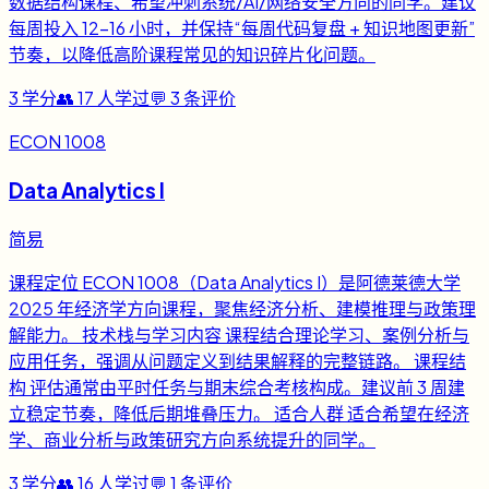
数据结构课程、希望冲刺系统/AI/网络安全方向的同学。建议
每周投入 12-16 小时，并保持“每周代码复盘 + 知识地图更新”
节奏，以降低高阶课程常见的知识碎片化问题。
3
学分
👥
17
人学过
💬
3
条评价
ECON 1008
Data Analytics I
简易
课程定位 ECON 1008（Data Analytics I）是阿德莱德大学
2025 年经济学方向课程，聚焦经济分析、建模推理与政策理
解能力。 技术栈与学习内容 课程结合理论学习、案例分析与
应用任务，强调从问题定义到结果解释的完整链路。 课程结
构 评估通常由平时任务与期末综合考核构成。建议前 3 周建
立稳定节奏，降低后期堆叠压力。 适合人群 适合希望在经济
学、商业分析与政策研究方向系统提升的同学。
3
学分
👥
16
人学过
💬
1
条评价