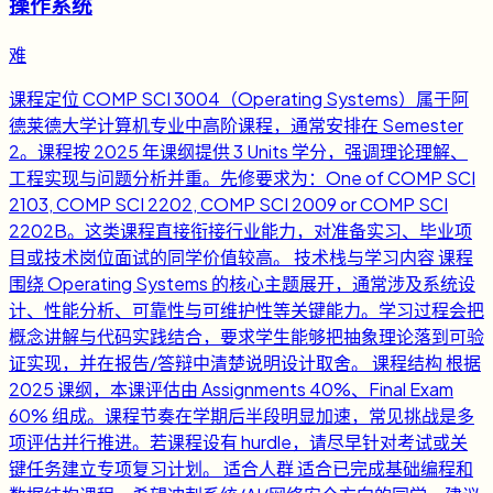
操作系统
难
课程定位 COMP SCI 3004（Operating Systems）属于阿
德莱德大学计算机专业中高阶课程，通常安排在 Semester
2。课程按 2025 年课纲提供 3 Units 学分，强调理论理解、
工程实现与问题分析并重。先修要求为：One of COMP SCI
2103, COMP SCI 2202, COMP SCI 2009 or COMP SCI
2202B。这类课程直接衔接行业能力，对准备实习、毕业项
目或技术岗位面试的同学价值较高。 技术栈与学习内容 课程
围绕 Operating Systems 的核心主题展开，通常涉及系统设
计、性能分析、可靠性与可维护性等关键能力。学习过程会把
概念讲解与代码实践结合，要求学生能够把抽象理论落到可验
证实现，并在报告/答辩中清楚说明设计取舍。 课程结构 根据
2025 课纲，本课评估由 Assignments 40%、Final Exam
60% 组成。课程节奏在学期后半段明显加速，常见挑战是多
项评估并行推进。若课程设有 hurdle，请尽早针对考试或关
键任务建立专项复习计划。 适合人群 适合已完成基础编程和