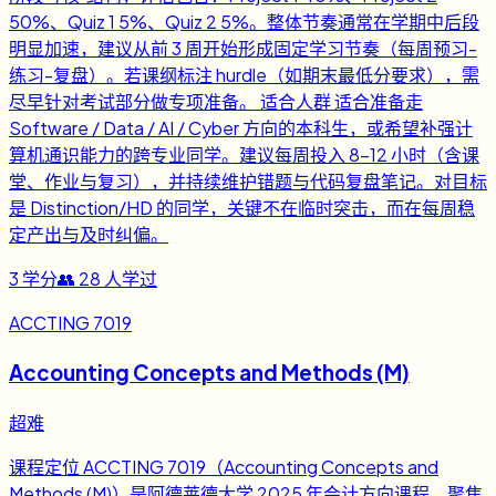
50%、Quiz 1 5%、Quiz 2 5%。整体节奏通常在学期中后段
明显加速，建议从前 3 周开始形成固定学习节奏（每周预习-
练习-复盘）。若课纲标注 hurdle（如期末最低分要求），需
尽早针对考试部分做专项准备。 适合人群 适合准备走
Software / Data / AI / Cyber 方向的本科生，或希望补强计
算机通识能力的跨专业同学。建议每周投入 8-12 小时（含课
堂、作业与复习），并持续维护错题与代码复盘笔记。对目标
是 Distinction/HD 的同学，关键不在临时突击，而在每周稳
定产出与及时纠偏。
3
学分
👥
28
人学过
ACCTING 7019
Accounting Concepts and Methods (M)
超难
课程定位 ACCTING 7019（Accounting Concepts and
Methods (M)）是阿德莱德大学 2025 年会计方向课程，聚焦