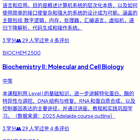
语言和应用。目的是概述计算机系统的层次化本质，以及如何
使用简单的接口使复杂和强大的系统的设计成为可能。涵盖的
主题包括:数字逻辑，内存，处理器，汇编语言，虚拟机，递
归下降解析，代码生成和操作系统。
3
学分
👥
29
人学过
💬
4
条评价
BIOCHEM 2500
Biochemistry II: Molecular and Cell Biology
中等
本课程利用 Level I 的基础知识，进一步讲解特化蛋白、酶的
特异性与调控、DNA 结构与修复、RNA 和蛋白质合成，以及
控制基因表达的主要途径，并通过讲座、教程和实践巩固学
习。（数据来源：2025 Adelaide course outline）
3
学分
👥
29
人学过
💬
4
条评价