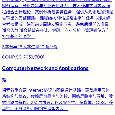
财务理解、分析决策与专业表达能力。 技术栈与学习内容 课
程结合会计理论、案例分析与实务任务，强调从规则理解到报
告输出的完整链路。 课程结构 评估通常由平时任务与期末综
合考核组成。建议前 3 周建立稳定节奏，避免后期任务堆叠。
适合人群 适合希望在会计、金融、商业分析与管理岗位方向
打牢基础的同学。
3
学分
👥
19
人学过
💬
10
条评价
COMP SCI 7039/3001
Computer Network and Applications
难
课程着重介绍 Internet 协议与网络通信基础，覆盖应用层体
系结构与协议、传输层可靠性与流控、网络层路由与寻址、数
据链路层操作、2/3 层协议，以及安全性、多媒体、QoS、移
动性、无线网络和网络管理等内容。