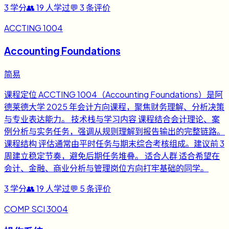
3
学分
👥
19
人学过
💬
3
条评价
ACCTING 1004
Accounting Foundations
简易
课程定位 ACCTING 1004（Accounting Foundations）是阿
德莱德大学 2025 年会计方向课程，聚焦财务理解、分析决策
与专业表达能力。 技术栈与学习内容 课程结合会计理论、案
例分析与实务任务，强调从规则理解到报告输出的完整链路。
课程结构 评估通常由平时任务与期末综合考核组成。建议前 3
周建立稳定节奏，避免后期任务堆叠。 适合人群 适合希望在
会计、金融、商业分析与管理岗位方向打牢基础的同学。
3
学分
👥
19
人学过
💬
5
条评价
COMP SCI 3004