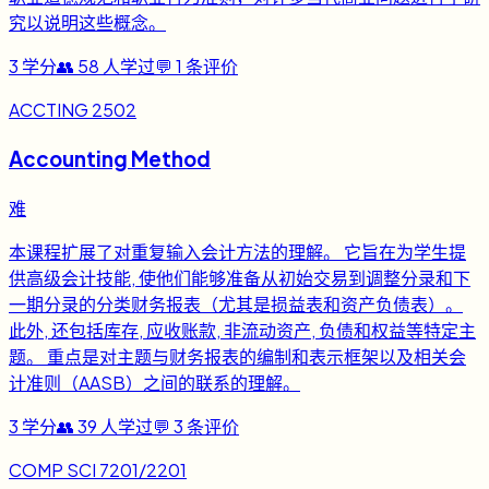
究以说明这些概念。
3
学分
👥
58
人学过
💬
1
条评价
ACCTING 2502
Accounting Method
难
本课程扩展了对重复输入会计方法的理解。 它旨在为学生提
供高级会计技能, 使他们能够准备从初始交易到调整分录和下
一期分录的分类财务报表（尤其是损益表和资产负债表）。
此外, 还包括库存, 应收账款, 非流动资产, 负债和权益等特定主
题。 重点是对主题与财务报表的编制和表示框架以及相关会
计准则（AASB）之间的联系的理解。
3
学分
👥
39
人学过
💬
3
条评价
COMP SCI 7201/2201