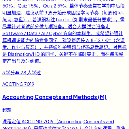
50%、Quiz 1 5%、Quiz 2 5%。整体节奏通常在学期中后段
明显加速，建议从前 3 周开始形成固定学习节奏（每周预习-
练习-复盘）。若课纲标注 hurdle（如期末最低分要求），需
尽早针对考试部分做专项准备。 适合人群 适合准备走
Software / Data / AI / Cyber 方向的本科生，或希望补强计
算机通识能力的跨专业同学。建议每周投入 8-12 小时（含课
堂、作业与复习），并持续维护错题与代码复盘笔记。对目标
是 Distinction/HD 的同学，关键不在临时突击，而在每周稳
定产出与及时纠偏。
3
学分
👥
28
人学过
ACCTING 7019
Accounting Concepts and Methods (M)
超难
课程定位 ACCTING 7019（Accounting Concepts and
Methods (M)）是阿德莱德大学 2025 年会计方向课程，聚焦