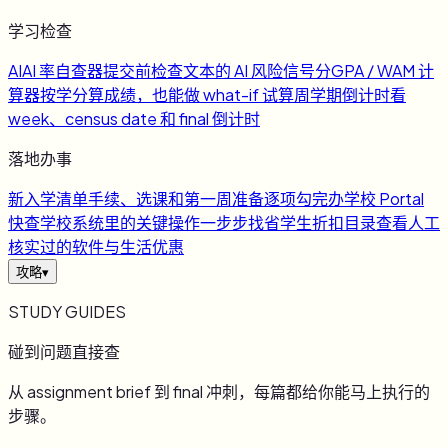
学习检查
AI
AI 率自查器
提交前检查文本的 AI 风险信号
分
GPA / WAM 计
算器
按学分算成绩，也能做 what-if 试算
周
学期倒计时
看
week、census date 和 final 倒计时
落地办事
新
入学清单
手续、选课和第一周准备逐项勾完
办
学校 Portal
快查
学校系统里的关键操作一步步找
省
学生折扣目录
查看人工
核实过的软件与生活优惠
攻略
▾
STUDY GUIDES
碰到问题直接查
从 assignment brief 到 final 冲刺，每篇都给你能马上执行的
步骤。