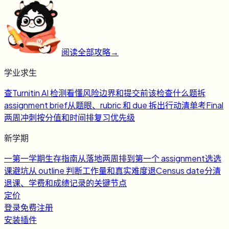
阅读全部攻略
→
学业求生
查
Turnitin AI 检测
看懂风险边界和提交前该检查什么
题
拆
assignment brief
从题眼、rubric 和 due 拆出行动清单
考
Final
两周冲刺
按分值和时间排复习优先级
新学期
一
第一学期生存指南
从落地两周排到第一个 assignment
选
选
课避坑
从 outline 判断工作量和真实难度
退
Census date
分清
退课、学费和成绩记录的关键节点
定价
登录
免费注册
安装插件