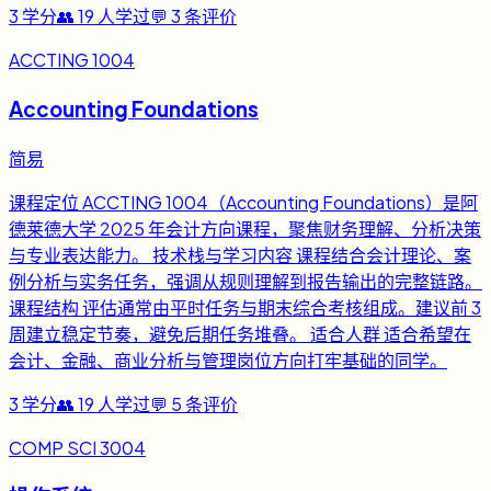
3
学分
👥
19
人学过
💬
3
条评价
ACCTING 1004
Accounting Foundations
简易
课程定位 ACCTING 1004（Accounting Foundations）是阿
德莱德大学 2025 年会计方向课程，聚焦财务理解、分析决策
与专业表达能力。 技术栈与学习内容 课程结合会计理论、案
例分析与实务任务，强调从规则理解到报告输出的完整链路。
课程结构 评估通常由平时任务与期末综合考核组成。建议前 3
周建立稳定节奏，避免后期任务堆叠。 适合人群 适合希望在
会计、金融、商业分析与管理岗位方向打牢基础的同学。
3
学分
👥
19
人学过
💬
5
条评价
COMP SCI 3004