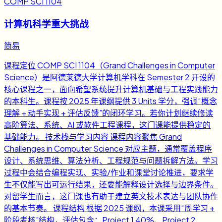
COMP SCI 1104
计算机科学重大挑战
简易
课程定位 COMP SCI 1104（Grand Challenges in Computer
Science）是阿德莱德大学计算机学科在 Semester 2 开设的
核心课程之一，面向希望系统提升计算机基础与工程实践能力
的本科生。课程按 2025 年课纲提供 3 Units 学分，强调“概念
理解 + 动手实现 + 评估反馈”的闭环学习。若你计划继续修读
高阶算法、系统、AI 或软件工程课程，这门课能提供稳定的
基础能力。 技术栈与学习内容 课程内容聚焦 Grand
Challenges in Computer Science 对应主题，通常覆盖程序
设计、系统思维、算法分析、工程规范与问题拆解方法。学习
过程中会结合编程实现、实验/作业和课堂讨论推进，要求学
生不仅能写出可运行结果，还要能解释设计选择与边界条件。
对留学生而言，这门课也有助于建立英文技术表达与团队协作
的基本节奏。 课程结构 根据 2025 课纲，本课采用“周学习 +
阶段考核”结构，评估包含：Project 1 40%、Project 2