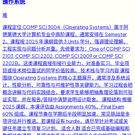
操作系统
难
课程定位 COMP SCI 3004（Operating Systems）属于阿
德莱德大学计算机专业中高阶课程，通常安排在 Semester
2。课程按 2025 年课纲提供 3 Units 学分，强调理论理解、
工程实现与问题分析并重。先修要求为：One of COMP SCI
2103, COMP SCI 2202, COMP SCI 2009 or COMP SCI
2202B。这类课程直接衔接行业能力，对准备实习、毕业项
目或技术岗位面试的同学价值较高。 技术栈与学习内容 课程
围绕 Operating Systems 的核心主题展开，通常涉及系统设
计、性能分析、可靠性与可维护性等关键能力。学习过程会把
概念讲解与代码实践结合，要求学生能够把抽象理论落到可验
证实现，并在报告/答辩中清楚说明设计取舍。 课程结构 根据
2025 课纲，本课评估由 Assignments 40%、Final Exam
60% 组成。课程节奏在学期后半段明显加速，常见挑战是多
项评估并行推进。若课程设有 hurdle，请尽早针对考试或关
键任务建立专项复习计划。 适合人群 适合已完成基础编程和