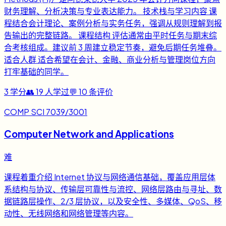
财务理解、分析决策与专业表达能力。 技术栈与学习内容 课
程结合会计理论、案例分析与实务任务，强调从规则理解到报
告输出的完整链路。 课程结构 评估通常由平时任务与期末综
合考核组成。建议前 3 周建立稳定节奏，避免后期任务堆叠。
适合人群 适合希望在会计、金融、商业分析与管理岗位方向
打牢基础的同学。
3
学分
👥
19
人学过
💬
10
条评价
COMP SCI 7039/3001
Computer Network and Applications
难
课程着重介绍 Internet 协议与网络通信基础，覆盖应用层体
系结构与协议、传输层可靠性与流控、网络层路由与寻址、数
据链路层操作、2/3 层协议，以及安全性、多媒体、QoS、移
动性、无线网络和网络管理等内容。