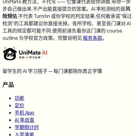
UniMate 教方法、不代写 —— 它像课代表给你讲题,带你一步
步自己做出来,不产出能直接提交的答案。AI 率检测给的是
风
险预估
,不代表 Turnitin 或你学校的判定结果,任何敢承诺"保过
检测"的工具都建议你直接关掉。各所学校、甚至各门课对 AI
工具的规定都可能不同,使用前请先看你这门课的 course
outline 与学校官方政策。完整说明见
服务条款
。
留学生的 AI 学习搭子 — 每门课都陪你真正学懂
产品
功能
定价
手机 App
AI 率自查
学期倒计时
入学清单