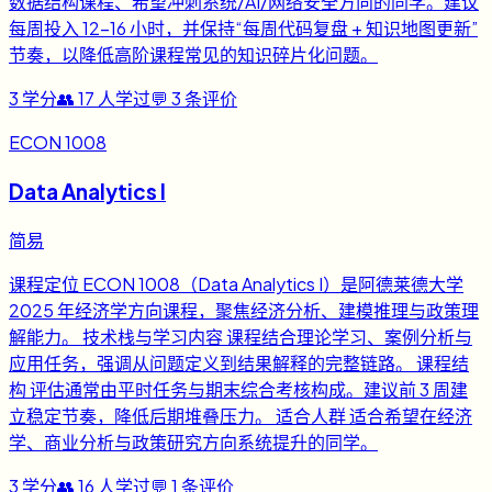
数据结构课程、希望冲刺系统/AI/网络安全方向的同学。建议
每周投入 12-16 小时，并保持“每周代码复盘 + 知识地图更新”
节奏，以降低高阶课程常见的知识碎片化问题。
3
学分
👥
17
人学过
💬
3
条评价
ECON 1008
Data Analytics I
简易
课程定位 ECON 1008（Data Analytics I）是阿德莱德大学
2025 年经济学方向课程，聚焦经济分析、建模推理与政策理
解能力。 技术栈与学习内容 课程结合理论学习、案例分析与
应用任务，强调从问题定义到结果解释的完整链路。 课程结
构 评估通常由平时任务与期末综合考核构成。建议前 3 周建
立稳定节奏，降低后期堆叠压力。 适合人群 适合希望在经济
学、商业分析与政策研究方向系统提升的同学。
3
学分
👥
16
人学过
💬
1
条评价