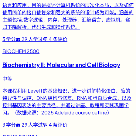
语言和应用。目的是概述计算机系统的层次化本质，以及如何
使用简单的接口使复杂和强大的系统的设计成为可能。涵盖的
主题包括:数字逻辑，内存，处理器，汇编语言，虚拟机，递
归下降解析，代码生成和操作系统。
3
学分
👥
29
人学过
💬
4
条评价
BIOCHEM 2500
Biochemistry II: Molecular and Cell Biology
中等
本课程利用 Level I 的基础知识，进一步讲解特化蛋白、酶的
特异性与调控、DNA 结构与修复、RNA 和蛋白质合成，以及
控制基因表达的主要途径，并通过讲座、教程和实践巩固学
习。（数据来源：2025 Adelaide course outline）
3
学分
👥
29
人学过
💬
4
条评价