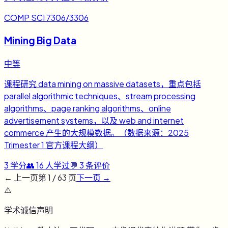
COMP SCI 7306/3306
Mining Big Data
中等
课程研究 data mining on massive datasets，重点包括
parallel algorithmic techniques、stream processing
algorithms、page ranking algorithms、online
advertisement systems，以及 web and internet
commerce 产生的大规模数据。（数据来源：2025
Trimester 1 官方课程大纲）
3
学分
👥
16
人学过
💬
3
条评价
← 上一页
第
1
/
63
页
下一页 →
⚠️
学术诚信声明