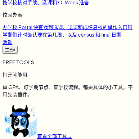
按学校核对手续、选课和 O-Week 准备
校园办事
办
学校 Portal 快查
找到选课、退课和成绩复核的操作入口
周
学期倒计时
确认现在第几周，以及 census 和 final 日期
活动
工具
▾
FREE TOOLS
打开就能用
算 GPA、盯学期节点、查学校流程。都是具体的小工具，不
用先装插件。
查看全部工具
→