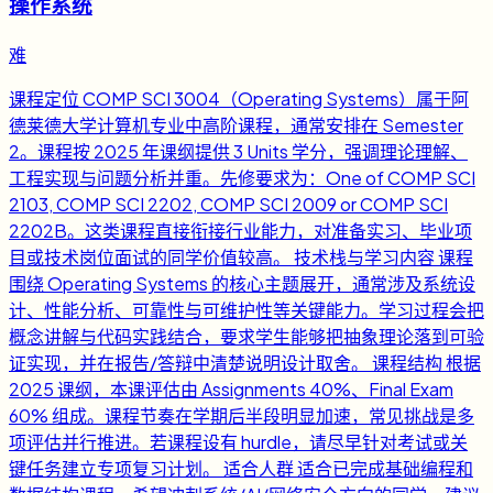
操作系统
难
课程定位 COMP SCI 3004（Operating Systems）属于阿
德莱德大学计算机专业中高阶课程，通常安排在 Semester
2。课程按 2025 年课纲提供 3 Units 学分，强调理论理解、
工程实现与问题分析并重。先修要求为：One of COMP SCI
2103, COMP SCI 2202, COMP SCI 2009 or COMP SCI
2202B。这类课程直接衔接行业能力，对准备实习、毕业项
目或技术岗位面试的同学价值较高。 技术栈与学习内容 课程
围绕 Operating Systems 的核心主题展开，通常涉及系统设
计、性能分析、可靠性与可维护性等关键能力。学习过程会把
概念讲解与代码实践结合，要求学生能够把抽象理论落到可验
证实现，并在报告/答辩中清楚说明设计取舍。 课程结构 根据
2025 课纲，本课评估由 Assignments 40%、Final Exam
60% 组成。课程节奏在学期后半段明显加速，常见挑战是多
项评估并行推进。若课程设有 hurdle，请尽早针对考试或关
键任务建立专项复习计划。 适合人群 适合已完成基础编程和