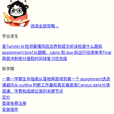
阅读全部攻略
→
学业求生
查
Turnitin AI 检测
看懂风险边界和提交前该检查什么
题
拆
assignment brief
从题眼、rubric 和 due 拆出行动清单
考
Final
两周冲刺
按分值和时间排复习优先级
新学期
一
第一学期生存指南
从落地两周排到第一个 assignment
选
选
课避坑
从 outline 判断工作量和真实难度
退
Census date
分清
退课、学费和成绩记录的关键节点
定价
登录
免费注册
安装插件