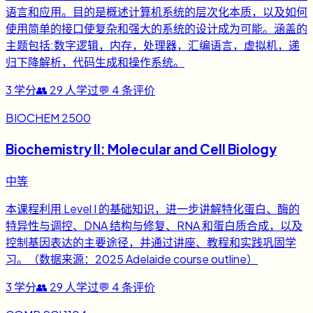
语言和应用。目的是概述计算机系统的层次化本质，以及如何
使用简单的接口使复杂和强大的系统的设计成为可能。涵盖的
主题包括:数字逻辑，内存，处理器，汇编语言，虚拟机，递
归下降解析，代码生成和操作系统。
3
学分
👥
29
人学过
💬
4
条评价
BIOCHEM 2500
Biochemistry II: Molecular and Cell Biology
中等
本课程利用 Level I 的基础知识，进一步讲解特化蛋白、酶的
特异性与调控、DNA 结构与修复、RNA 和蛋白质合成，以及
控制基因表达的主要途径，并通过讲座、教程和实践巩固学
习。（数据来源：2025 Adelaide course outline）
3
学分
👥
29
人学过
💬
4
条评价