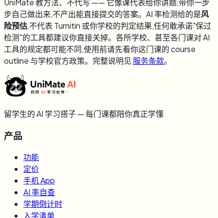
UniMate 教方法、不代写 —— 它像课代表给你讲题,带你一步
步自己做出来,不产出能直接提交的答案。AI 率检测给的是
风
险预估
,不代表 Turnitin 或你学校的判定结果,任何敢承诺"保过
检测"的工具都建议你直接关掉。各所学校、甚至各门课对 AI
工具的规定都可能不同,使用前请先看你这门课的 course
outline 与学校官方政策。完整说明见
服务条款
。
留学生的 AI 学习搭子 — 每门课都陪你真正学懂
产品
功能
定价
手机 App
AI 率自查
学期倒计时
入学清单