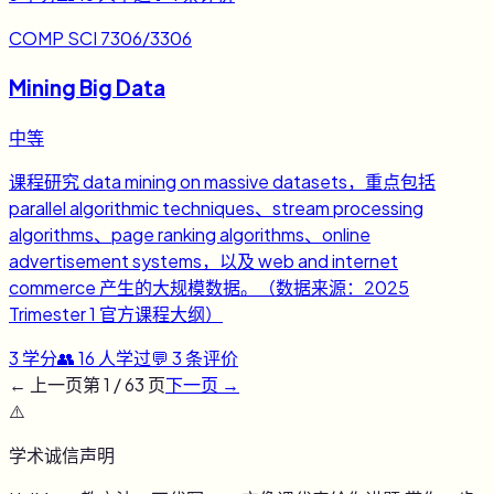
COMP SCI 7306/3306
Mining Big Data
中等
课程研究 data mining on massive datasets，重点包括
parallel algorithmic techniques、stream processing
algorithms、page ranking algorithms、online
advertisement systems，以及 web and internet
commerce 产生的大规模数据。（数据来源：2025
Trimester 1 官方课程大纲）
3
学分
👥
16
人学过
💬
3
条评价
← 上一页
第
1
/
63
页
下一页 →
⚠️
学术诚信声明