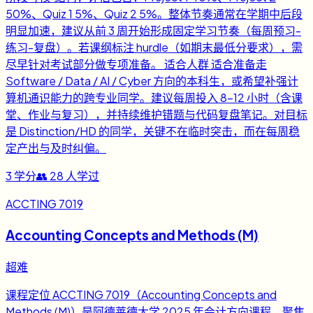
50%、Quiz 1 5%、Quiz 2 5%。整体节奏通常在学期中后段
明显加速，建议从前 3 周开始形成固定学习节奏（每周预习-
练习-复盘）。若课纲标注 hurdle（如期末最低分要求），需
尽早针对考试部分做专项准备。 适合人群 适合准备走
Software / Data / AI / Cyber 方向的本科生，或希望补强计
算机通识能力的跨专业同学。建议每周投入 8-12 小时（含课
堂、作业与复习），并持续维护错题与代码复盘笔记。对目标
是 Distinction/HD 的同学，关键不在临时突击，而在每周稳
定产出与及时纠偏。
3
学分
👥
28
人学过
ACCTING 7019
Accounting Concepts and Methods (M)
超难
课程定位 ACCTING 7019（Accounting Concepts and
Methods (M)）是阿德莱德大学 2025 年会计方向课程，聚焦