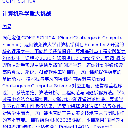
COMP SCI 1104
计算机科学重大挑战
简易
课程定位 COMP SCI 1104（Grand Challenges in Computer
Science）是阿德莱德大学计算机学科在 Semester 2 开设的
核心课程之一，面向希望系统提升计算机基础与工程实践能力
的本科生。课程按 2025 年课纲提供 3 Units 学分，强调“概念
理解 + 动手实现 + 评估反馈”的闭环学习。若你计划继续修读
高阶算法、系统、AI 或软件工程课程，这门课能提供稳定的
基础能力。 技术栈与学习内容 课程内容聚焦 Grand
Challenges in Computer Science 对应主题，通常覆盖程序
设计、系统思维、算法分析、工程规范与问题拆解方法。学习
过程中会结合编程实现、实验/作业和课堂讨论推进，要求学
生不仅能写出可运行结果，还要能解释设计选择与边界条件。
对留学生而言，这门课也有助于建立英文技术表达与团队协作
的基本节奏。 课程结构 根据 2025 课纲，本课采用“周学习 +
阶段考核”结构，评估包含：Project 1 40%、Project 2