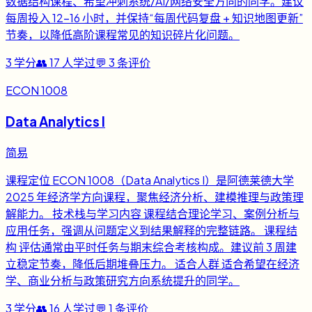
数据结构课程、希望冲刺系统/AI/网络安全方向的同学。建议
每周投入 12-16 小时，并保持“每周代码复盘 + 知识地图更新”
节奏，以降低高阶课程常见的知识碎片化问题。
3
学分
👥
17
人学过
💬
3
条评价
ECON 1008
Data Analytics I
简易
课程定位 ECON 1008（Data Analytics I）是阿德莱德大学
2025 年经济学方向课程，聚焦经济分析、建模推理与政策理
解能力。 技术栈与学习内容 课程结合理论学习、案例分析与
应用任务，强调从问题定义到结果解释的完整链路。 课程结
构 评估通常由平时任务与期末综合考核构成。建议前 3 周建
立稳定节奏，降低后期堆叠压力。 适合人群 适合希望在经济
学、商业分析与政策研究方向系统提升的同学。
3
学分
👥
16
人学过
💬
1
条评价