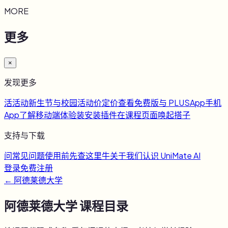
MORE
更多
×
发现更多
活
活动
新生节与校园活动
价
定价
查看免费版与 PLUS
App
手机
App
了解移动端体验
装
安装插件
在课程页面唤起搭子
支持与下载
问
常见问题
使用前先查这里
牛
关于我们
认识 UniMate AI
登录
免费注册
←
阿德莱德大学
阿德莱德大学
课程目录