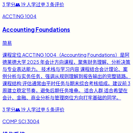
3
学分
👥
19
人学过
💬
3
条评价
ACCTING 1004
Accounting Foundations
简易
课程定位 ACCTING 1004（Accounting Foundations）是阿
德莱德大学 2025 年会计方向课程，聚焦财务理解、分析决策
与专业表达能力。 技术栈与学习内容 课程结合会计理论、案
例分析与实务任务，强调从规则理解到报告输出的完整链路。
课程结构 评估通常由平时任务与期末综合考核组成。建议前 3
周建立稳定节奏，避免后期任务堆叠。 适合人群 适合希望在
会计、金融、商业分析与管理岗位方向打牢基础的同学。
3
学分
👥
19
人学过
💬
5
条评价
COMP SCI 3004