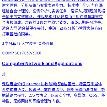
财务理解、分析决策与专业表达能力。 技术栈与学习内容 课
程结合会计理论、案例分析与实务任务，强调从规则理解到报
告输出的完整链路。 课程结构 评估通常由平时任务与期末综
合考核组成。建议前 3 周建立稳定节奏，避免后期任务堆叠。
适合人群 适合希望在会计、金融、商业分析与管理岗位方向
打牢基础的同学。
3
学分
👥
19
人学过
💬
10
条评价
COMP SCI 7039/3001
Computer Network and Applications
难
课程着重介绍 Internet 协议与网络通信基础，覆盖应用层体
系结构与协议、传输层可靠性与流控、网络层路由与寻址、数
据链路层操作、2/3 层协议，以及安全性、多媒体、QoS、移
动性、无线网络和网络管理等内容。