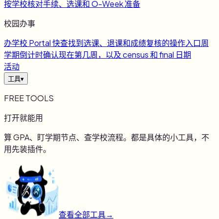
按学校核对手续、选课和 O-Week 准备
校园办事
办
学校 Portal 快查
找到选课、退课和成绩复核的操作入口
周
学期倒计时
确认现在第几周，以及 census 和 final 日期
活动
工具
▾
FREE TOOLS
打开就能用
算 GPA、盯学期节点、查学校流程。都是具体的小工具，不
用先装插件。
查看全部工具
→