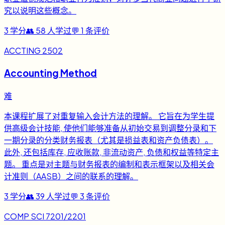
究以说明这些概念。
3
学分
👥
58
人学过
💬
1
条评价
ACCTING 2502
Accounting Method
难
本课程扩展了对重复输入会计方法的理解。 它旨在为学生提
供高级会计技能, 使他们能够准备从初始交易到调整分录和下
一期分录的分类财务报表（尤其是损益表和资产负债表）。
此外, 还包括库存, 应收账款, 非流动资产, 负债和权益等特定主
题。 重点是对主题与财务报表的编制和表示框架以及相关会
计准则（AASB）之间的联系的理解。
3
学分
👥
39
人学过
💬
3
条评价
COMP SCI 7201/2201