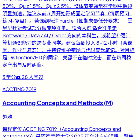
50%、Quiz 1 5%、Quiz 2 5%。整体节奏通常在学期中后段
明显加速，建议从前 3 周开始形成固定学习节奏（每周预习-
练习-复盘）。若课纲标注 hurdle（如期末最低分要求），需
尽早针对考试部分做专项准备。 适合人群 适合准备走
Software / Data / AI / Cyber 方向的本科生，或希望补强计
算机通识能力的跨专业同学。建议每周投入 8-12 小时（含课
堂、作业与复习），并持续维护错题与代码复盘笔记。对目标
是 Distinction/HD 的同学，关键不在临时突击，而在每周稳
定产出与及时纠偏。
3
学分
👥
28
人学过
ACCTING 7019
Accounting Concepts and Methods (M)
超难
课程定位 ACCTING 7019（Accounting Concepts and
Methods (M)）是阿德莱德大学 2025 年会计方向课程，聚焦