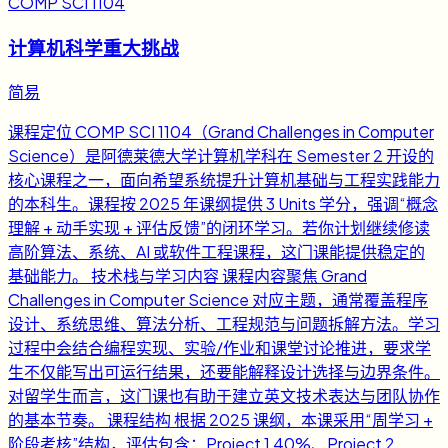
COMP SCI 1104
计算机科学重大挑战
简易
课程定位 COMP SCI 1104（Grand Challenges in Computer
Science）是阿德莱德大学计算机学科在 Semester 2 开设的
核心课程之一，面向希望系统提升计算机基础与工程实践能力
的本科生。课程按 2025 年课纲提供 3 Units 学分，强调“概念
理解 + 动手实现 + 评估反馈”的闭环学习。若你计划继续修读
高阶算法、系统、AI 或软件工程课程，这门课能提供稳定的
基础能力。 技术栈与学习内容 课程内容聚焦 Grand
Challenges in Computer Science 对应主题，通常覆盖程序
设计、系统思维、算法分析、工程规范与问题拆解方法。学习
过程中会结合编程实现、实验/作业和课堂讨论推进，要求学
生不仅能写出可运行结果，还要能解释设计选择与边界条件。
对留学生而言，这门课也有助于建立英文技术表达与团队协作
的基本节奏。 课程结构 根据 2025 课纲，本课采用“周学习 +
阶段考核”结构，评估包含：Project 1 40%、Project 2