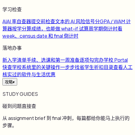
学习检查
AI
AI 率自查器
提交前检查文本的 AI 风险信号
分
GPA / WAM 计
算器
按学分算成绩，也能做 what-if 试算
周
学期倒计时
看
week、census date 和 final 倒计时
落地办事
新
入学清单
手续、选课和第一周准备逐项勾完
办
学校 Portal
快查
学校系统里的关键操作一步步找
省
学生折扣目录
查看人工
核实过的软件与生活优惠
攻略
▾
STUDY GUIDES
碰到问题直接查
从 assignment brief 到 final 冲刺，每篇都给你能马上执行的
步骤。