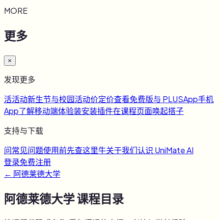
MORE
更多
×
发现更多
活
活动
新生节与校园活动
价
定价
查看免费版与 PLUS
App
手机
App
了解移动端体验
装
安装插件
在课程页面唤起搭子
支持与下载
问
常见问题
使用前先查这里
牛
关于我们
认识 UniMate AI
登录
免费注册
←
阿德莱德大学
阿德莱德大学
课程目录