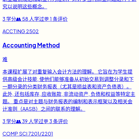
究以说明这些概念。
3
学分
👥
58
人学过
💬
1
条评价
ACCTING 2502
Accounting Method
难
本课程扩展了对重复输入会计方法的理解。 它旨在为学生提
供高级会计技能, 使他们能够准备从初始交易到调整分录和下
一期分录的分类财务报表（尤其是损益表和资产负债表）。
此外, 还包括库存, 应收账款, 非流动资产, 负债和权益等特定主
题。 重点是对主题与财务报表的编制和表示框架以及相关会
计准则（AASB）之间的联系的理解。
3
学分
👥
39
人学过
💬
3
条评价
COMP SCI 7201/2201