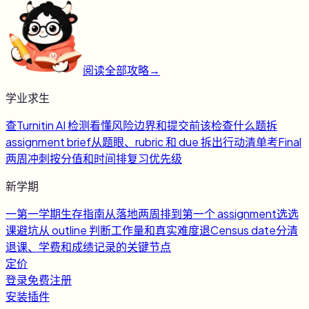
阅读全部攻略
→
学业求生
查
Turnitin AI 检测
看懂风险边界和提交前该检查什么
题
拆
assignment brief
从题眼、rubric 和 due 拆出行动清单
考
Final
两周冲刺
按分值和时间排复习优先级
新学期
一
第一学期生存指南
从落地两周排到第一个 assignment
选
选
课避坑
从 outline 判断工作量和真实难度
退
Census date
分清
退课、学费和成绩记录的关键节点
定价
登录
免费注册
安装插件