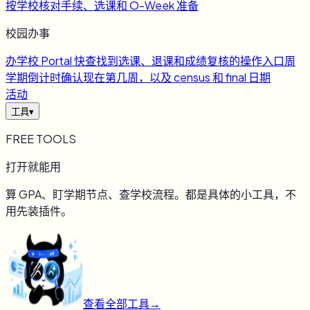
按学校核对手续、选课和 O-Week 准备
校园办事
办
学校 Portal 快查
找到选课、退课和成绩复核的操作入口
周
学期倒计时
确认现在第几周，以及 census 和 final 日期
活动
工具
▾
FREE TOOLS
打开就能用
算 GPA、盯学期节点、查学校流程。都是具体的小工具，不
用先装插件。
查看全部工具
→