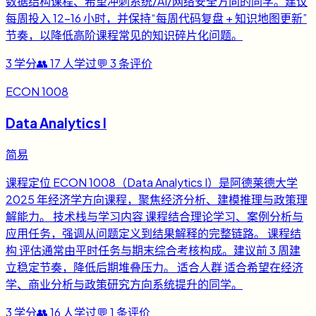
数据结构课程、希望冲刺系统/AI/网络安全方向的同学。建议
每周投入 12-16 小时，并保持“每周代码复盘 + 知识地图更新”
节奏，以降低高阶课程常见的知识碎片化问题。
3
学分
👥
17
人学过
💬
3
条评价
ECON 1008
Data Analytics I
简易
课程定位 ECON 1008（Data Analytics I）是阿德莱德大学
2025 年经济学方向课程，聚焦经济分析、建模推理与政策理
解能力。 技术栈与学习内容 课程结合理论学习、案例分析与
应用任务，强调从问题定义到结果解释的完整链路。 课程结
构 评估通常由平时任务与期末综合考核构成。建议前 3 周建
立稳定节奏，降低后期堆叠压力。 适合人群 适合希望在经济
学、商业分析与政策研究方向系统提升的同学。
3
学分
👥
16
人学过
💬
1
条评价