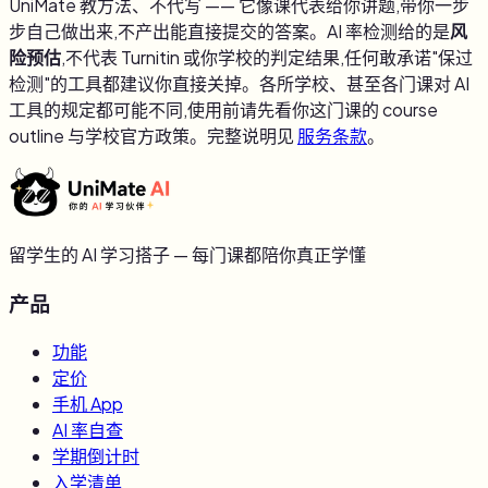
UniMate 教方法、不代写 —— 它像课代表给你讲题,带你一步
步自己做出来,不产出能直接提交的答案。AI 率检测给的是
风
险预估
,不代表 Turnitin 或你学校的判定结果,任何敢承诺"保过
检测"的工具都建议你直接关掉。各所学校、甚至各门课对 AI
工具的规定都可能不同,使用前请先看你这门课的 course
outline 与学校官方政策。完整说明见
服务条款
。
留学生的 AI 学习搭子 — 每门课都陪你真正学懂
产品
功能
定价
手机 App
AI 率自查
学期倒计时
入学清单