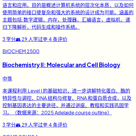
语言和应用。目的是概述计算机系统的层次化本质，以及如何
使用简单的接口使复杂和强大的系统的设计成为可能。涵盖的
主题包括:数字逻辑，内存，处理器，汇编语言，虚拟机，递
归下降解析，代码生成和操作系统。
3
学分
👥
29
人学过
💬
4
条评价
BIOCHEM 2500
Biochemistry II: Molecular and Cell Biology
中等
本课程利用 Level I 的基础知识，进一步讲解特化蛋白、酶的
特异性与调控、DNA 结构与修复、RNA 和蛋白质合成，以及
控制基因表达的主要途径，并通过讲座、教程和实践巩固学
习。（数据来源：2025 Adelaide course outline）
3
学分
👥
29
人学过
💬
4
条评价