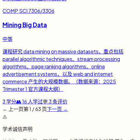
COMP SCI 7306/3306
Mining Big Data
中等
课程研究 data mining on massive datasets，重点包括
parallel algorithmic techniques、stream processing
algorithms、page ranking algorithms、online
advertisement systems，以及 web and internet
commerce 产生的大规模数据。（数据来源：2025
Trimester 1 官方课程大纲）
3
学分
👥
16
人学过
💬
3
条评价
← 上一页
第
1
/
63
页
下一页 →
⚠️
学术诚信声明