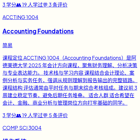
3
学分
👥
19
人学过
💬
3
条评价
ACCTING 1004
Accounting Foundations
简易
课程定位 ACCTING 1004（Accounting Foundations）是阿
德莱德大学 2025 年会计方向课程，聚焦财务理解、分析决策
与专业表达能力。 技术栈与学习内容 课程结合会计理论、案
例分析与实务任务，强调从规则理解到报告输出的完整链路。
课程结构 评估通常由平时任务与期末综合考核组成。建议前 3
周建立稳定节奏，避免后期任务堆叠。 适合人群 适合希望在
会计、金融、商业分析与管理岗位方向打牢基础的同学。
3
学分
👥
19
人学过
💬
5
条评价
COMP SCI 3004