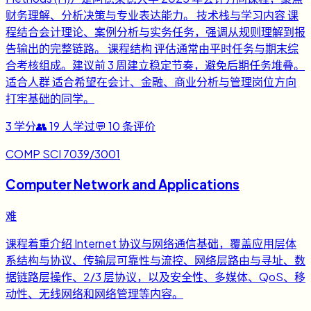
财务理解、分析决策与专业表达能力。 技术栈与学习内容 课
程结合会计理论、案例分析与实务任务，强调从规则理解到报
告输出的完整链路。 课程结构 评估通常由平时任务与期末综
合考核组成。建议前 3 周建立稳定节奏，避免后期任务堆叠。
适合人群 适合希望在会计、金融、商业分析与管理岗位方向
打牢基础的同学。
3
学分
👥
19
人学过
💬
10
条评价
COMP SCI 7039/3001
Computer Network and Applications
难
课程着重介绍 Internet 协议与网络通信基础，覆盖应用层体
系结构与协议、传输层可靠性与流控、网络层路由与寻址、数
据链路层操作、2/3 层协议，以及安全性、多媒体、QoS、移
动性、无线网络和网络管理等内容。