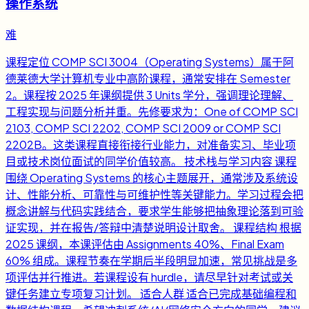
操作系统
难
课程定位 COMP SCI 3004（Operating Systems）属于阿
德莱德大学计算机专业中高阶课程，通常安排在 Semester
2。课程按 2025 年课纲提供 3 Units 学分，强调理论理解、
工程实现与问题分析并重。先修要求为：One of COMP SCI
2103, COMP SCI 2202, COMP SCI 2009 or COMP SCI
2202B。这类课程直接衔接行业能力，对准备实习、毕业项
目或技术岗位面试的同学价值较高。 技术栈与学习内容 课程
围绕 Operating Systems 的核心主题展开，通常涉及系统设
计、性能分析、可靠性与可维护性等关键能力。学习过程会把
概念讲解与代码实践结合，要求学生能够把抽象理论落到可验
证实现，并在报告/答辩中清楚说明设计取舍。 课程结构 根据
2025 课纲，本课评估由 Assignments 40%、Final Exam
60% 组成。课程节奏在学期后半段明显加速，常见挑战是多
项评估并行推进。若课程设有 hurdle，请尽早针对考试或关
键任务建立专项复习计划。 适合人群 适合已完成基础编程和