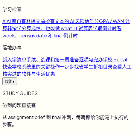
学习检查
AI
AI 率自查器
提交前检查文本的 AI 风险信号
分
GPA / WAM 计
算器
按学分算成绩，也能做 what-if 试算
周
学期倒计时
看
week、census date 和 final 倒计时
落地办事
新
入学清单
手续、选课和第一周准备逐项勾完
办
学校 Portal
快查
学校系统里的关键操作一步步找
省
学生折扣目录
查看人工
核实过的软件与生活优惠
攻略
▾
STUDY GUIDES
碰到问题直接查
从 assignment brief 到 final 冲刺，每篇都给你能马上执行的
步骤。