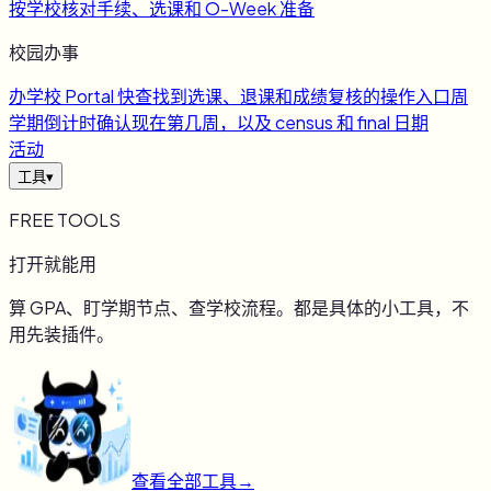
按学校核对手续、选课和 O-Week 准备
校园办事
办
学校 Portal 快查
找到选课、退课和成绩复核的操作入口
周
学期倒计时
确认现在第几周，以及 census 和 final 日期
活动
工具
▾
FREE TOOLS
打开就能用
算 GPA、盯学期节点、查学校流程。都是具体的小工具，不
用先装插件。
查看全部工具
→