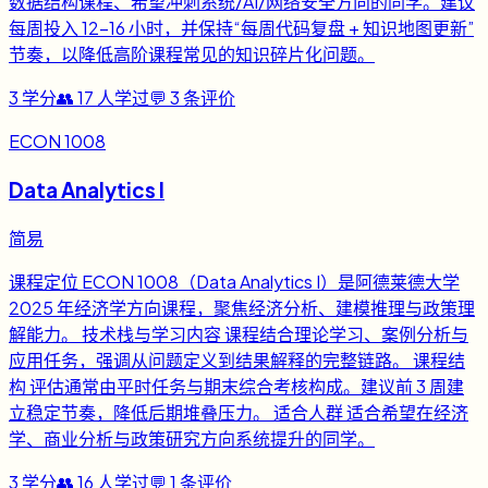
数据结构课程、希望冲刺系统/AI/网络安全方向的同学。建议
每周投入 12-16 小时，并保持“每周代码复盘 + 知识地图更新”
节奏，以降低高阶课程常见的知识碎片化问题。
3
学分
👥
17
人学过
💬
3
条评价
ECON 1008
Data Analytics I
简易
课程定位 ECON 1008（Data Analytics I）是阿德莱德大学
2025 年经济学方向课程，聚焦经济分析、建模推理与政策理
解能力。 技术栈与学习内容 课程结合理论学习、案例分析与
应用任务，强调从问题定义到结果解释的完整链路。 课程结
构 评估通常由平时任务与期末综合考核构成。建议前 3 周建
立稳定节奏，降低后期堆叠压力。 适合人群 适合希望在经济
学、商业分析与政策研究方向系统提升的同学。
3
学分
👥
16
人学过
💬
1
条评价