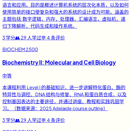
语言和应用。目的是概述计算机系统的层次化本质，以及如何
使用简单的接口使复杂和强大的系统的设计成为可能。涵盖的
主题包括:数字逻辑，内存，处理器，汇编语言，虚拟机，递
归下降解析，代码生成和操作系统。
3
学分
👥
29
人学过
💬
4
条评价
BIOCHEM 2500
Biochemistry II: Molecular and Cell Biology
中等
本课程利用 Level I 的基础知识，进一步讲解特化蛋白、酶的
特异性与调控、DNA 结构与修复、RNA 和蛋白质合成，以及
控制基因表达的主要途径，并通过讲座、教程和实践巩固学
习。（数据来源：2025 Adelaide course outline）
3
学分
👥
29
人学过
💬
4
条评价