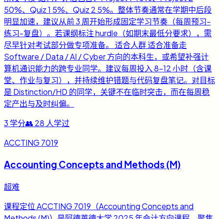
50%、Quiz 1 5%、Quiz 2 5%。整体节奏通常在学期中后段
明显加速，建议从前 3 周开始形成固定学习节奏（每周预习-
练习-复盘）。若课纲标注 hurdle（如期末最低分要求），需
尽早针对考试部分做专项准备。 适合人群 适合准备走
Software / Data / AI / Cyber 方向的本科生，或希望补强计
算机通识能力的跨专业同学。建议每周投入 8-12 小时（含课
堂、作业与复习），并持续维护错题与代码复盘笔记。对目标
是 Distinction/HD 的同学，关键不在临时突击，而在每周稳
定产出与及时纠偏。
3
学分
👥
28
人学过
ACCTING 7019
Accounting Concepts and Methods (M)
超难
课程定位 ACCTING 7019（Accounting Concepts and
Methods (M)）是阿德莱德大学 2025 年会计方向课程，聚焦