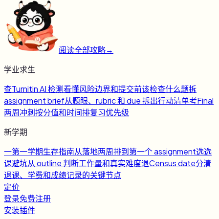
阅读全部攻略
→
学业求生
查
Turnitin AI 检测
看懂风险边界和提交前该检查什么
题
拆
assignment brief
从题眼、rubric 和 due 拆出行动清单
考
Final
两周冲刺
按分值和时间排复习优先级
新学期
一
第一学期生存指南
从落地两周排到第一个 assignment
选
选
课避坑
从 outline 判断工作量和真实难度
退
Census date
分清
退课、学费和成绩记录的关键节点
定价
登录
免费注册
安装插件