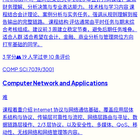
财务理解、分析决策与专业表达能力。 技术栈与学习内容 课
程结合会计理论、案例分析与实务任务，强调从规则理解到报
告输出的完整链路。 课程结构 评估通常由平时任务与期末综
合考核组成。建议前 3 周建立稳定节奏，避免后期任务堆叠。
适合人群 适合希望在会计、金融、商业分析与管理岗位方向
打牢基础的同学。
3
学分
👥
19
人学过
💬
10
条评价
COMP SCI 7039/3001
Computer Network and Applications
难
课程着重介绍 Internet 协议与网络通信基础，覆盖应用层体
系结构与协议、传输层可靠性与流控、网络层路由与寻址、数
据链路层操作、2/3 层协议，以及安全性、多媒体、QoS、移
动性、无线网络和网络管理等内容。