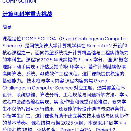
COMP SCI 1104
计算机科学重大挑战
简易
课程定位 COMP SCI 1104（Grand Challenges in Computer
Science）是阿德莱德大学计算机学科在 Semester 2 开设的
核心课程之一，面向希望系统提升计算机基础与工程实践能力
的本科生。课程按 2025 年课纲提供 3 Units 学分，强调“概念
理解 + 动手实现 + 评估反馈”的闭环学习。若你计划继续修读
高阶算法、系统、AI 或软件工程课程，这门课能提供稳定的
基础能力。 技术栈与学习内容 课程内容聚焦 Grand
Challenges in Computer Science 对应主题，通常覆盖程序
设计、系统思维、算法分析、工程规范与问题拆解方法。学习
过程中会结合编程实现、实验/作业和课堂讨论推进，要求学
生不仅能写出可运行结果，还要能解释设计选择与边界条件。
对留学生而言，这门课也有助于建立英文技术表达与团队协作
的基本节奏。 课程结构 根据 2025 课纲，本课采用“周学习 +
阶段考核”结构，评估包含：Project 1 40%、Project 2