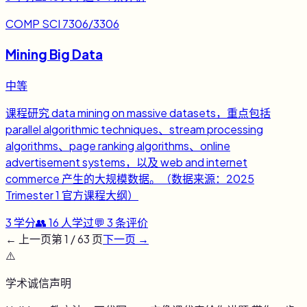
COMP SCI 7306/3306
Mining Big Data
中等
课程研究 data mining on massive datasets，重点包括
parallel algorithmic techniques、stream processing
algorithms、page ranking algorithms、online
advertisement systems，以及 web and internet
commerce 产生的大规模数据。（数据来源：2025
Trimester 1 官方课程大纲）
3
学分
👥
16
人学过
💬
3
条评价
← 上一页
第
1
/
63
页
下一页 →
⚠️
学术诚信声明