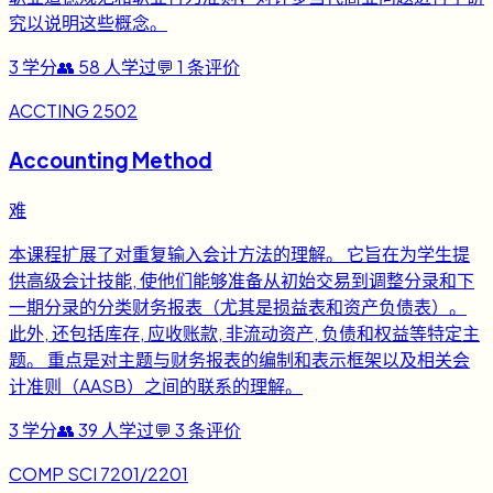
究以说明这些概念。
3
学分
👥
58
人学过
💬
1
条评价
ACCTING 2502
Accounting Method
难
本课程扩展了对重复输入会计方法的理解。 它旨在为学生提
供高级会计技能, 使他们能够准备从初始交易到调整分录和下
一期分录的分类财务报表（尤其是损益表和资产负债表）。
此外, 还包括库存, 应收账款, 非流动资产, 负债和权益等特定主
题。 重点是对主题与财务报表的编制和表示框架以及相关会
计准则（AASB）之间的联系的理解。
3
学分
👥
39
人学过
💬
3
条评价
COMP SCI 7201/2201