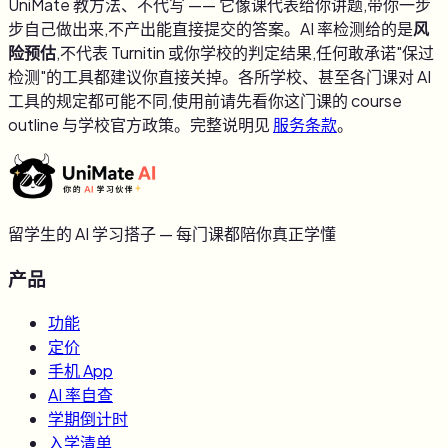
UniMate 教方法、不代写 —— 它像课代表给你讲题,带你一步
步自己做出来,不产出能直接提交的答案。AI 率检测给的是
风
险预估
,不代表 Turnitin 或你学校的判定结果,任何敢承诺"保过
检测"的工具都建议你直接关掉。各所学校、甚至各门课对 AI
工具的规定都可能不同,使用前请先看你这门课的 course
outline 与学校官方政策。完整说明见
服务条款
。
留学生的 AI 学习搭子 — 每门课都陪你真正学懂
产品
功能
定价
手机 App
AI 率自查
学期倒计时
入学清单