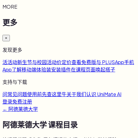
MORE
更多
×
发现更多
活
活动
新生节与校园活动
价
定价
查看免费版与 PLUS
App
手机
App
了解移动端体验
装
安装插件
在课程页面唤起搭子
支持与下载
问
常见问题
使用前先查这里
牛
关于我们
认识 UniMate AI
登录
免费注册
←
阿德莱德大学
阿德莱德大学
课程目录