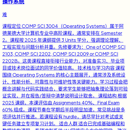
操作系统
难
课程定位 COMP SCI 3004（Operating Systems）属于阿
德莱德大学计算机专业中高阶课程，通常安排在 Semester
2。课程按 2025 年课纲提供 3 Units 学分，强调理论理解、
工程实现与问题分析并重。先修要求为：One of COMP SCI
2103, COMP SCI 2202, COMP SCI 2009 or COMP SCI
2202B。这类课程直接衔接行业能力，对准备实习、毕业项
目或技术岗位面试的同学价值较高。 技术栈与学习内容 课程
围绕 Operating Systems 的核心主题展开，通常涉及系统设
计、性能分析、可靠性与可维护性等关键能力。学习过程会把
概念讲解与代码实践结合，要求学生能够把抽象理论落到可验
证实现，并在报告/答辩中清楚说明设计取舍。 课程结构 根据
2025 课纲，本课评估由 Assignments 40%、Final Exam
60% 组成。课程节奏在学期后半段明显加速，常见挑战是多
项评估并行推进。若课程设有 hurdle，请尽早针对考试或关
键任务建立专项复习计划。 适合人群 适合已完成基础编程和