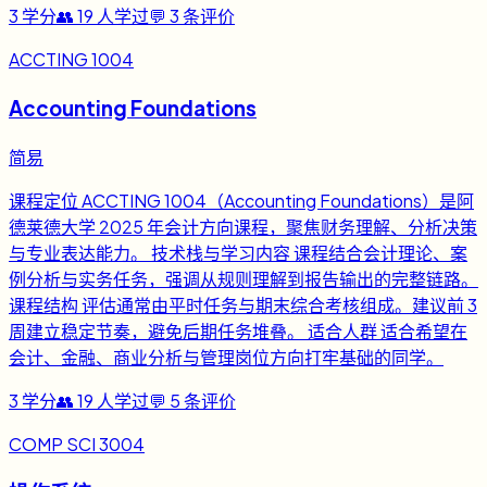
3
学分
👥
19
人学过
💬
3
条评价
ACCTING 1004
Accounting Foundations
简易
课程定位 ACCTING 1004（Accounting Foundations）是阿
德莱德大学 2025 年会计方向课程，聚焦财务理解、分析决策
与专业表达能力。 技术栈与学习内容 课程结合会计理论、案
例分析与实务任务，强调从规则理解到报告输出的完整链路。
课程结构 评估通常由平时任务与期末综合考核组成。建议前 3
周建立稳定节奏，避免后期任务堆叠。 适合人群 适合希望在
会计、金融、商业分析与管理岗位方向打牢基础的同学。
3
学分
👥
19
人学过
💬
5
条评价
COMP SCI 3004