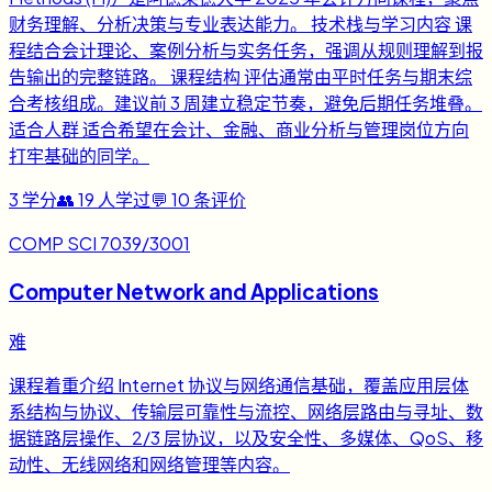
财务理解、分析决策与专业表达能力。 技术栈与学习内容 课
程结合会计理论、案例分析与实务任务，强调从规则理解到报
告输出的完整链路。 课程结构 评估通常由平时任务与期末综
合考核组成。建议前 3 周建立稳定节奏，避免后期任务堆叠。
适合人群 适合希望在会计、金融、商业分析与管理岗位方向
打牢基础的同学。
3
学分
👥
19
人学过
💬
10
条评价
COMP SCI 7039/3001
Computer Network and Applications
难
课程着重介绍 Internet 协议与网络通信基础，覆盖应用层体
系结构与协议、传输层可靠性与流控、网络层路由与寻址、数
据链路层操作、2/3 层协议，以及安全性、多媒体、QoS、移
动性、无线网络和网络管理等内容。