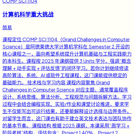
COMP SCI 1104
计算机科学重大挑战
简易
课程定位 COMP SCI 1104（Grand Challenges in Computer
Science）是阿德莱德大学计算机学科在 Semester 2 开设的
核心课程之一，面向希望系统提升计算机基础与工程实践能力
的本科生。课程按 2025 年课纲提供 3 Units 学分，强调“概念
理解 + 动手实现 + 评估反馈”的闭环学习。若你计划继续修读
高阶算法、系统、AI 或软件工程课程，这门课能提供稳定的
基础能力。 技术栈与学习内容 课程内容聚焦 Grand
Challenges in Computer Science 对应主题，通常覆盖程序
设计、系统思维、算法分析、工程规范与问题拆解方法。学习
过程中会结合编程实现、实验/作业和课堂讨论推进，要求学
生不仅能写出可运行结果，还要能解释设计选择与边界条件。
对留学生而言，这门课也有助于建立英文技术表达与团队协作
的基本节奏。 课程结构 根据 2025 课纲，本课采用“周学习 +
阶段考核”结构，评估包含：Project 1 40%、Project 2