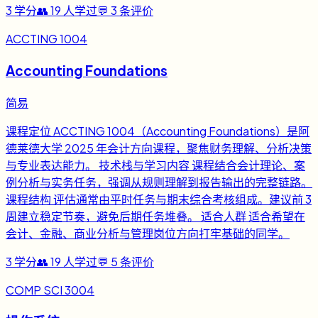
3
学分
👥
19
人学过
💬
3
条评价
ACCTING 1004
Accounting Foundations
简易
课程定位 ACCTING 1004（Accounting Foundations）是阿
德莱德大学 2025 年会计方向课程，聚焦财务理解、分析决策
与专业表达能力。 技术栈与学习内容 课程结合会计理论、案
例分析与实务任务，强调从规则理解到报告输出的完整链路。
课程结构 评估通常由平时任务与期末综合考核组成。建议前 3
周建立稳定节奏，避免后期任务堆叠。 适合人群 适合希望在
会计、金融、商业分析与管理岗位方向打牢基础的同学。
3
学分
👥
19
人学过
💬
5
条评价
COMP SCI 3004