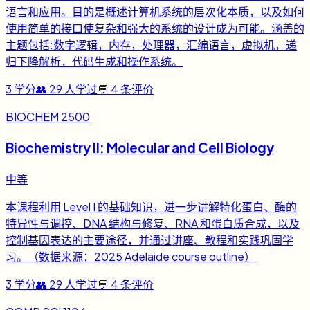
语言和应用。目的是概述计算机系统的层次化本质，以及如何
使用简单的接口使复杂和强大的系统的设计成为可能。涵盖的
主题包括:数字逻辑，内存，处理器，汇编语言，虚拟机，递
归下降解析，代码生成和操作系统。
3
学分
👥
29
人学过
💬
4
条评价
BIOCHEM 2500
Biochemistry II: Molecular and Cell Biology
中等
本课程利用 Level I 的基础知识，进一步讲解特化蛋白、酶的
特异性与调控、DNA 结构与修复、RNA 和蛋白质合成，以及
控制基因表达的主要途径，并通过讲座、教程和实践巩固学
习。（数据来源：2025 Adelaide course outline）
3
学分
👥
29
人学过
💬
4
条评价