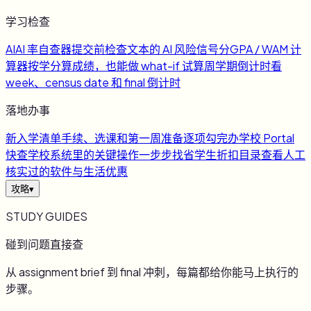
学习检查
AI
AI 率自查器
提交前检查文本的 AI 风险信号
分
GPA / WAM 计
算器
按学分算成绩，也能做 what-if 试算
周
学期倒计时
看
week、census date 和 final 倒计时
落地办事
新
入学清单
手续、选课和第一周准备逐项勾完
办
学校 Portal
快查
学校系统里的关键操作一步步找
省
学生折扣目录
查看人工
核实过的软件与生活优惠
攻略
▾
STUDY GUIDES
碰到问题直接查
从 assignment brief 到 final 冲刺，每篇都给你能马上执行的
步骤。