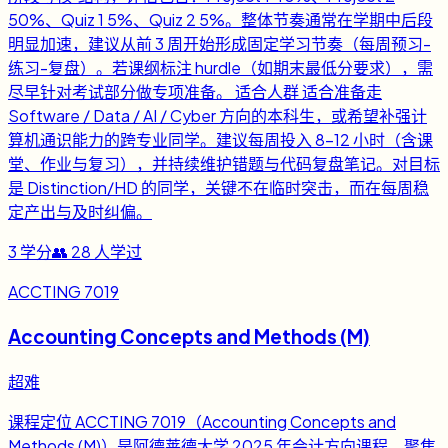
50%、Quiz 1 5%、Quiz 2 5%。整体节奏通常在学期中后段
明显加速，建议从前 3 周开始形成固定学习节奏（每周预习-
练习-复盘）。若课纲标注 hurdle（如期末最低分要求），需
尽早针对考试部分做专项准备。 适合人群 适合准备走
Software / Data / AI / Cyber 方向的本科生，或希望补强计
算机通识能力的跨专业同学。建议每周投入 8-12 小时（含课
堂、作业与复习），并持续维护错题与代码复盘笔记。对目标
是 Distinction/HD 的同学，关键不在临时突击，而在每周稳
定产出与及时纠偏。
3
学分
👥
28
人学过
ACCTING 7019
Accounting Concepts and Methods (M)
超难
课程定位 ACCTING 7019（Accounting Concepts and
Methods (M)）是阿德莱德大学 2025 年会计方向课程，聚焦