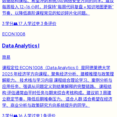
数据结构课程、希望冲刺系统/AI/网络安全方向的同学。建议
每周投入 12-16 小时，并保持“每周代码复盘 + 知识地图更新”
节奏，以降低高阶课程常见的知识碎片化问题。
3
学分
👥
17
人学过
💬
3
条评价
ECON 1008
Data Analytics I
简易
课程定位 ECON 1008（Data Analytics I）是阿德莱德大学
2025 年经济学方向课程，聚焦经济分析、建模推理与政策理
解能力。 技术栈与学习内容 课程结合理论学习、案例分析与
应用任务，强调从问题定义到结果解释的完整链路。 课程结
构 评估通常由平时任务与期末综合考核构成。建议前 3 周建
立稳定节奏，降低后期堆叠压力。 适合人群 适合希望在经济
学、商业分析与政策研究方向系统提升的同学。
3
学分
👥
16
人学过
💬
1
条评价