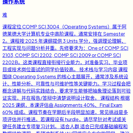
操作系统
难
课程定位 COMP SCI 3004（Operating Systems）属于阿
德莱德大学计算机专业中高阶课程，通常安排在 Semester
2。课程按 2025 年课纲提供 3 Units 学分，强调理论理解、
工程实现与问题分析并重。先修要求为：One of COMP SCI
2103, COMP SCI 2202, COMP SCI 2009 or COMP SCI
2202B。这类课程直接衔接行业能力，对准备实习、毕业项
目或技术岗位面试的同学价值较高。 技术栈与学习内容 课程
围绕 Operating Systems 的核心主题展开，通常涉及系统设
计、性能分析、可靠性与可维护性等关键能力。学习过程会把
概念讲解与代码实践结合，要求学生能够把抽象理论落到可验
证实现，并在报告/答辩中清楚说明设计取舍。 课程结构 根据
2025 课纲，本课评估由 Assignments 40%、Final Exam
60% 组成。课程节奏在学期后半段明显加速，常见挑战是多
项评估并行推进。若课程设有 hurdle，请尽早针对考试或关
键任务建立专项复习计划。 适合人群 适合已完成基础编程和