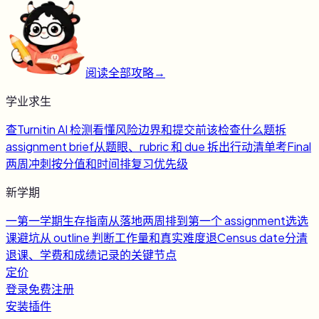
阅读全部攻略
→
学业求生
查
Turnitin AI 检测
看懂风险边界和提交前该检查什么
题
拆
assignment brief
从题眼、rubric 和 due 拆出行动清单
考
Final
两周冲刺
按分值和时间排复习优先级
新学期
一
第一学期生存指南
从落地两周排到第一个 assignment
选
选
课避坑
从 outline 判断工作量和真实难度
退
Census date
分清
退课、学费和成绩记录的关键节点
定价
登录
免费注册
安装插件