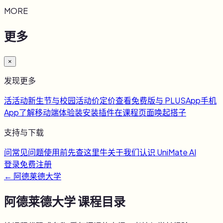
MORE
更多
×
发现更多
活
活动
新生节与校园活动
价
定价
查看免费版与 PLUS
App
手机
App
了解移动端体验
装
安装插件
在课程页面唤起搭子
支持与下载
问
常见问题
使用前先查这里
牛
关于我们
认识 UniMate AI
登录
免费注册
←
阿德莱德大学
阿德莱德大学
课程目录