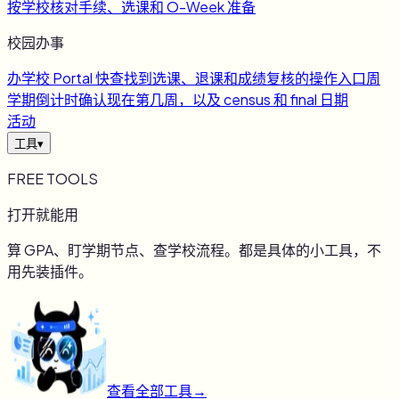
按学校核对手续、选课和 O-Week 准备
校园办事
办
学校 Portal 快查
找到选课、退课和成绩复核的操作入口
周
学期倒计时
确认现在第几周，以及 census 和 final 日期
活动
工具
▾
FREE TOOLS
打开就能用
算 GPA、盯学期节点、查学校流程。都是具体的小工具，不
用先装插件。
查看全部工具
→