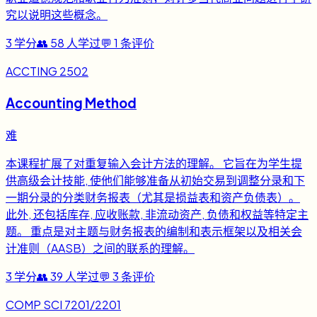
究以说明这些概念。
3
学分
👥
58
人学过
💬
1
条评价
ACCTING 2502
Accounting Method
难
本课程扩展了对重复输入会计方法的理解。 它旨在为学生提
供高级会计技能, 使他们能够准备从初始交易到调整分录和下
一期分录的分类财务报表（尤其是损益表和资产负债表）。
此外, 还包括库存, 应收账款, 非流动资产, 负债和权益等特定主
题。 重点是对主题与财务报表的编制和表示框架以及相关会
计准则（AASB）之间的联系的理解。
3
学分
👥
39
人学过
💬
3
条评价
COMP SCI 7201/2201