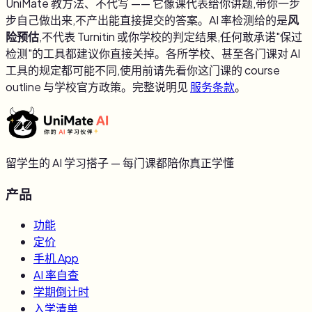
UniMate 教方法、不代写 —— 它像课代表给你讲题,带你一步
步自己做出来,不产出能直接提交的答案。AI 率检测给的是
风
险预估
,不代表 Turnitin 或你学校的判定结果,任何敢承诺"保过
检测"的工具都建议你直接关掉。各所学校、甚至各门课对 AI
工具的规定都可能不同,使用前请先看你这门课的 course
outline 与学校官方政策。完整说明见
服务条款
。
留学生的 AI 学习搭子 — 每门课都陪你真正学懂
产品
功能
定价
手机 App
AI 率自查
学期倒计时
入学清单