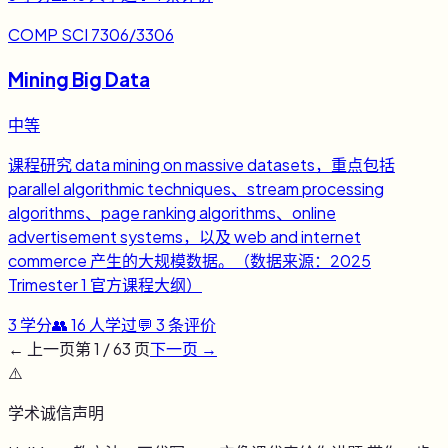
COMP SCI 7306/3306
Mining Big Data
中等
课程研究 data mining on massive datasets，重点包括
parallel algorithmic techniques、stream processing
algorithms、page ranking algorithms、online
advertisement systems，以及 web and internet
commerce 产生的大规模数据。（数据来源：2025
Trimester 1 官方课程大纲）
3
学分
👥
16
人学过
💬
3
条评价
← 上一页
第
1
/
63
页
下一页 →
⚠️
学术诚信声明