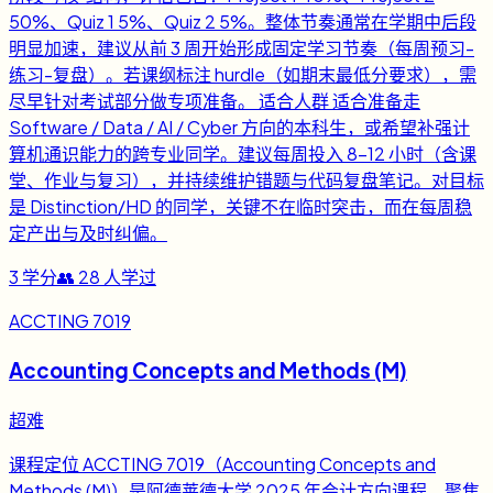
50%、Quiz 1 5%、Quiz 2 5%。整体节奏通常在学期中后段
明显加速，建议从前 3 周开始形成固定学习节奏（每周预习-
练习-复盘）。若课纲标注 hurdle（如期末最低分要求），需
尽早针对考试部分做专项准备。 适合人群 适合准备走
Software / Data / AI / Cyber 方向的本科生，或希望补强计
算机通识能力的跨专业同学。建议每周投入 8-12 小时（含课
堂、作业与复习），并持续维护错题与代码复盘笔记。对目标
是 Distinction/HD 的同学，关键不在临时突击，而在每周稳
定产出与及时纠偏。
3
学分
👥
28
人学过
ACCTING 7019
Accounting Concepts and Methods (M)
超难
课程定位 ACCTING 7019（Accounting Concepts and
Methods (M)）是阿德莱德大学 2025 年会计方向课程，聚焦