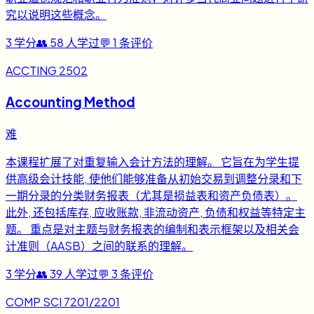
究以说明这些概念。
3
学分
👥
58
人学过
💬
1
条评价
ACCTING 2502
Accounting Method
难
本课程扩展了对重复输入会计方法的理解。 它旨在为学生提
供高级会计技能, 使他们能够准备从初始交易到调整分录和下
一期分录的分类财务报表（尤其是损益表和资产负债表）。
此外, 还包括库存, 应收账款, 非流动资产, 负债和权益等特定主
题。 重点是对主题与财务报表的编制和表示框架以及相关会
计准则（AASB）之间的联系的理解。
3
学分
👥
39
人学过
💬
3
条评价
COMP SCI 7201/2201