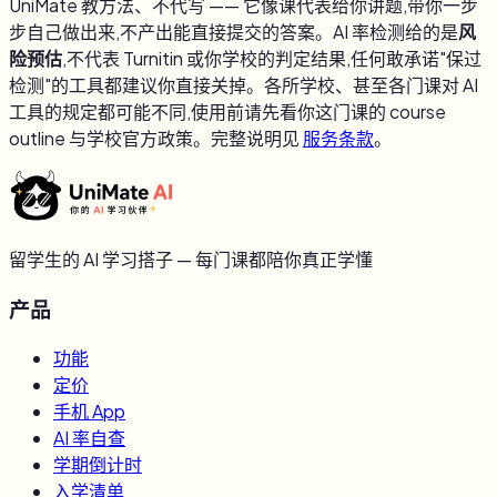
UniMate 教方法、不代写 —— 它像课代表给你讲题,带你一步
步自己做出来,不产出能直接提交的答案。AI 率检测给的是
风
险预估
,不代表 Turnitin 或你学校的判定结果,任何敢承诺"保过
检测"的工具都建议你直接关掉。各所学校、甚至各门课对 AI
工具的规定都可能不同,使用前请先看你这门课的 course
outline 与学校官方政策。完整说明见
服务条款
。
留学生的 AI 学习搭子 — 每门课都陪你真正学懂
产品
功能
定价
手机 App
AI 率自查
学期倒计时
入学清单