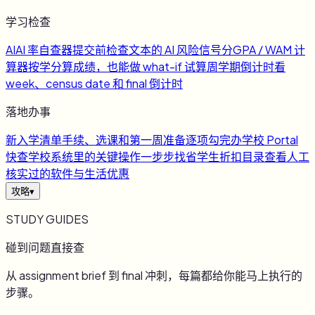
学习检查
AI
AI 率自查器
提交前检查文本的 AI 风险信号
分
GPA / WAM 计
算器
按学分算成绩，也能做 what-if 试算
周
学期倒计时
看
week、census date 和 final 倒计时
落地办事
新
入学清单
手续、选课和第一周准备逐项勾完
办
学校 Portal
快查
学校系统里的关键操作一步步找
省
学生折扣目录
查看人工
核实过的软件与生活优惠
攻略
▾
STUDY GUIDES
碰到问题直接查
从 assignment brief 到 final 冲刺，每篇都给你能马上执行的
步骤。