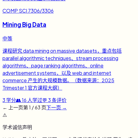
COMP SCI 7306/3306
Mining Big Data
中等
课程研究 data mining on massive datasets，重点包括
parallel algorithmic techniques、stream processing
algorithms、page ranking algorithms、online
advertisement systems，以及 web and internet
commerce 产生的大规模数据。（数据来源：2025
Trimester 1 官方课程大纲）
3
学分
👥
16
人学过
💬
3
条评价
← 上一页
第
1
/
63
页
下一页 →
⚠️
学术诚信声明