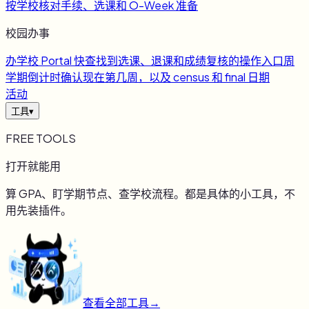
按学校核对手续、选课和 O-Week 准备
校园办事
办
学校 Portal 快查
找到选课、退课和成绩复核的操作入口
周
学期倒计时
确认现在第几周，以及 census 和 final 日期
活动
工具
▾
FREE TOOLS
打开就能用
算 GPA、盯学期节点、查学校流程。都是具体的小工具，不
用先装插件。
查看全部工具
→