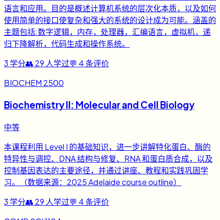
语言和应用。目的是概述计算机系统的层次化本质，以及如何
使用简单的接口使复杂和强大的系统的设计成为可能。涵盖的
主题包括:数字逻辑，内存，处理器，汇编语言，虚拟机，递
归下降解析，代码生成和操作系统。
3
学分
👥
29
人学过
💬
4
条评价
BIOCHEM 2500
Biochemistry II: Molecular and Cell Biology
中等
本课程利用 Level I 的基础知识，进一步讲解特化蛋白、酶的
特异性与调控、DNA 结构与修复、RNA 和蛋白质合成，以及
控制基因表达的主要途径，并通过讲座、教程和实践巩固学
习。（数据来源：2025 Adelaide course outline）
3
学分
👥
29
人学过
💬
4
条评价