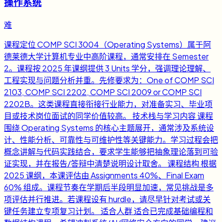
操作系统
难
课程定位 COMP SCI 3004（Operating Systems）属于阿
德莱德大学计算机专业中高阶课程，通常安排在 Semester
2。课程按 2025 年课纲提供 3 Units 学分，强调理论理解、
工程实现与问题分析并重。先修要求为：One of COMP SCI
2103, COMP SCI 2202, COMP SCI 2009 or COMP SCI
2202B。这类课程直接衔接行业能力，对准备实习、毕业项
目或技术岗位面试的同学价值较高。 技术栈与学习内容 课程
围绕 Operating Systems 的核心主题展开，通常涉及系统设
计、性能分析、可靠性与可维护性等关键能力。学习过程会把
概念讲解与代码实践结合，要求学生能够把抽象理论落到可验
证实现，并在报告/答辩中清楚说明设计取舍。 课程结构 根据
2025 课纲，本课评估由 Assignments 40%、Final Exam
60% 组成。课程节奏在学期后半段明显加速，常见挑战是多
项评估并行推进。若课程设有 hurdle，请尽早针对考试或关
键任务建立专项复习计划。 适合人群 适合已完成基础编程和