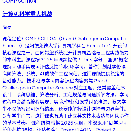
COMP SCI 1104
计算机科学重大挑战
简易
课程定位 COMP SCI 1104（Grand Challenges in Computer
Science）是阿德莱德大学计算机学科在 Semester 2 开设的
核心课程之一，面向希望系统提升计算机基础与工程实践能力
的本科生。课程按 2025 年课纲提供 3 Units 学分，强调“概念
理解 + 动手实现 + 评估反馈”的闭环学习。若你计划继续修读
高阶算法、系统、AI 或软件工程课程，这门课能提供稳定的
基础能力。 技术栈与学习内容 课程内容聚焦 Grand
Challenges in Computer Science 对应主题，通常覆盖程序
设计、系统思维、算法分析、工程规范与问题拆解方法。学习
过程中会结合编程实现、实验/作业和课堂讨论推进，要求学
生不仅能写出可运行结果，还要能解释设计选择与边界条件。
对留学生而言，这门课也有助于建立英文技术表达与团队协作
的基本节奏。 课程结构 根据 2025 课纲，本课采用“周学习 +
阶段考核”结构，评估包含：Project 1 40%、Project 2