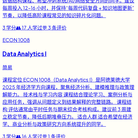
数据结构课程、希望冲刺系统/AI/网络安全方向的同学。建议
每周投入 12-16 小时，并保持“每周代码复盘 + 知识地图更新”
节奏，以降低高阶课程常见的知识碎片化问题。
3
学分
👥
17
人学过
💬
3
条评价
ECON 1008
Data Analytics I
简易
课程定位 ECON 1008（Data Analytics I）是阿德莱德大学
2025 年经济学方向课程，聚焦经济分析、建模推理与政策理
解能力。 技术栈与学习内容 课程结合理论学习、案例分析与
应用任务，强调从问题定义到结果解释的完整链路。 课程结
构 评估通常由平时任务与期末综合考核构成。建议前 3 周建
立稳定节奏，降低后期堆叠压力。 适合人群 适合希望在经济
学、商业分析与政策研究方向系统提升的同学。
3
学分
👥
16
人学过
💬
1
条评价