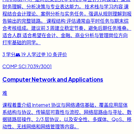
财务理解、分析决策与专业表达能力。 技术栈与学习内容 课
程结合会计理论、案例分析与实务任务，强调从规则理解到报
告输出的完整链路。 课程结构 评估通常由平时任务与期末综
合考核组成。建议前 3 周建立稳定节奏，避免后期任务堆叠。
适合人群 适合希望在会计、金融、商业分析与管理岗位方向
打牢基础的同学。
3
学分
👥
19
人学过
💬
10
条评价
COMP SCI 7039/3001
Computer Network and Applications
难
课程着重介绍 Internet 协议与网络通信基础，覆盖应用层体
系结构与协议、传输层可靠性与流控、网络层路由与寻址、数
据链路层操作、2/3 层协议，以及安全性、多媒体、QoS、移
动性、无线网络和网络管理等内容。