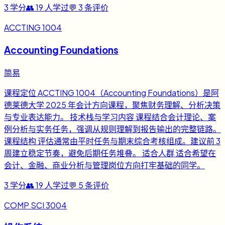
3
学分
👥
19
人学过
💬
3
条评价
ACCTING 1004
Accounting Foundations
简易
课程定位 ACCTING 1004（Accounting Foundations）是阿
德莱德大学 2025 年会计方向课程，聚焦财务理解、分析决策
与专业表达能力。 技术栈与学习内容 课程结合会计理论、案
例分析与实务任务，强调从规则理解到报告输出的完整链路。
课程结构 评估通常由平时任务与期末综合考核组成。建议前 3
周建立稳定节奏，避免后期任务堆叠。 适合人群 适合希望在
会计、金融、商业分析与管理岗位方向打牢基础的同学。
3
学分
👥
19
人学过
💬
5
条评价
COMP SCI 3004