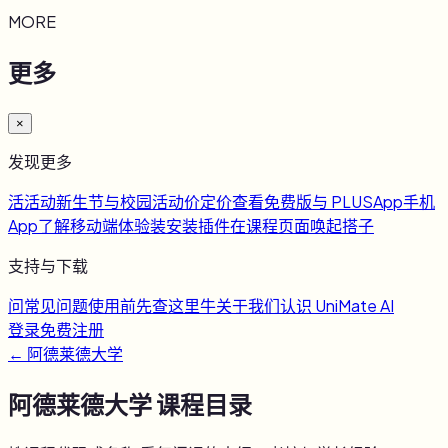
MORE
更多
×
发现更多
活
活动
新生节与校园活动
价
定价
查看免费版与 PLUS
App
手机
App
了解移动端体验
装
安装插件
在课程页面唤起搭子
支持与下载
问
常见问题
使用前先查这里
牛
关于我们
认识 UniMate AI
登录
免费注册
←
阿德莱德大学
阿德莱德大学
课程目录