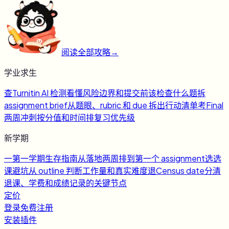
阅读全部攻略
→
学业求生
查
Turnitin AI 检测
看懂风险边界和提交前该检查什么
题
拆
assignment brief
从题眼、rubric 和 due 拆出行动清单
考
Final
两周冲刺
按分值和时间排复习优先级
新学期
一
第一学期生存指南
从落地两周排到第一个 assignment
选
选
课避坑
从 outline 判断工作量和真实难度
退
Census date
分清
退课、学费和成绩记录的关键节点
定价
登录
免费注册
安装插件