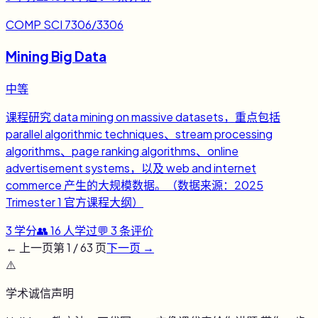
COMP SCI 7306/3306
Mining Big Data
中等
课程研究 data mining on massive datasets，重点包括
parallel algorithmic techniques、stream processing
algorithms、page ranking algorithms、online
advertisement systems，以及 web and internet
commerce 产生的大规模数据。（数据来源：2025
Trimester 1 官方课程大纲）
3
学分
👥
16
人学过
💬
3
条评价
← 上一页
第
1
/
63
页
下一页 →
⚠️
学术诚信声明