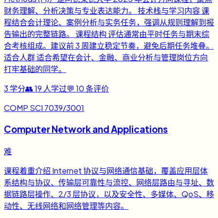
财务理解、分析决策与专业表达能力。 技术栈与学习内容 课
程结合会计理论、案例分析与实务任务，强调从规则理解到报
告输出的完整链路。 课程结构 评估通常由平时任务与期末综
合考核组成。建议前 3 周建立稳定节奏，避免后期任务堆叠。
适合人群 适合希望在会计、金融、商业分析与管理岗位方向
打牢基础的同学。
3
学分
👥
19
人学过
💬
10
条评价
COMP SCI 7039/3001
Computer Network and Applications
难
课程着重介绍 Internet 协议与网络通信基础，覆盖应用层体
系结构与协议、传输层可靠性与流控、网络层路由与寻址、数
据链路层操作、2/3 层协议，以及安全性、多媒体、QoS、移
动性、无线网络和网络管理等内容。