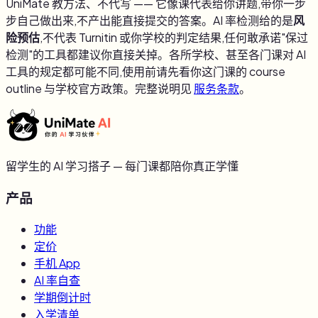
UniMate 教方法、不代写 —— 它像课代表给你讲题,带你一步
步自己做出来,不产出能直接提交的答案。AI 率检测给的是
风
险预估
,不代表 Turnitin 或你学校的判定结果,任何敢承诺"保过
检测"的工具都建议你直接关掉。各所学校、甚至各门课对 AI
工具的规定都可能不同,使用前请先看你这门课的 course
outline 与学校官方政策。完整说明见
服务条款
。
留学生的 AI 学习搭子 — 每门课都陪你真正学懂
产品
功能
定价
手机 App
AI 率自查
学期倒计时
入学清单