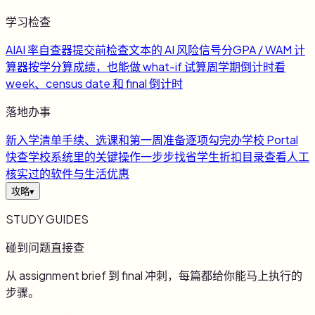
学习检查
AI
AI 率自查器
提交前检查文本的 AI 风险信号
分
GPA / WAM 计
算器
按学分算成绩，也能做 what-if 试算
周
学期倒计时
看
week、census date 和 final 倒计时
落地办事
新
入学清单
手续、选课和第一周准备逐项勾完
办
学校 Portal
快查
学校系统里的关键操作一步步找
省
学生折扣目录
查看人工
核实过的软件与生活优惠
攻略
▾
STUDY GUIDES
碰到问题直接查
从 assignment brief 到 final 冲刺，每篇都给你能马上执行的
步骤。