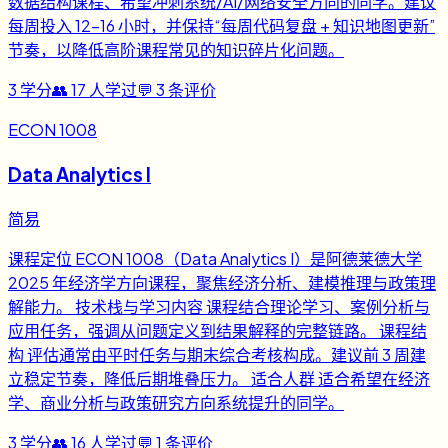
数据结构课程、希望冲刺系统/AI/网络安全方向的同学。建议
每周投入 12-16 小时，并保持“每周代码复盘 + 知识地图更新”
节奏，以降低高阶课程常见的知识碎片化问题。
3
学分
👥
17
人学过
💬
3
条评价
ECON 1008
Data Analytics I
简易
课程定位 ECON 1008（Data Analytics I）是阿德莱德大学
2025 年经济学方向课程，聚焦经济分析、建模推理与政策理
解能力。 技术栈与学习内容 课程结合理论学习、案例分析与
应用任务，强调从问题定义到结果解释的完整链路。 课程结
构 评估通常由平时任务与期末综合考核构成。建议前 3 周建
立稳定节奏，降低后期堆叠压力。 适合人群 适合希望在经济
学、商业分析与政策研究方向系统提升的同学。
3
学分
👥
16
人学过
💬
1
条评价