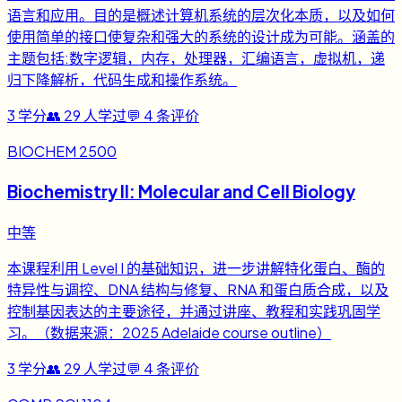
语言和应用。目的是概述计算机系统的层次化本质，以及如何
使用简单的接口使复杂和强大的系统的设计成为可能。涵盖的
主题包括:数字逻辑，内存，处理器，汇编语言，虚拟机，递
归下降解析，代码生成和操作系统。
3
学分
👥
29
人学过
💬
4
条评价
BIOCHEM 2500
Biochemistry II: Molecular and Cell Biology
中等
本课程利用 Level I 的基础知识，进一步讲解特化蛋白、酶的
特异性与调控、DNA 结构与修复、RNA 和蛋白质合成，以及
控制基因表达的主要途径，并通过讲座、教程和实践巩固学
习。（数据来源：2025 Adelaide course outline）
3
学分
👥
29
人学过
💬
4
条评价