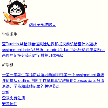
阅读全部攻略
→
学业求生
查
Turnitin AI 检测
看懂风险边界和提交前该检查什么
题
拆
assignment brief
从题眼、rubric 和 due 拆出行动清单
考
Final
两周冲刺
按分值和时间排复习优先级
新学期
一
第一学期生存指南
从落地两周排到第一个 assignment
选
选
课避坑
从 outline 判断工作量和真实难度
退
Census date
分清
退课、学费和成绩记录的关键节点
定价
登录
免费注册
安装插件