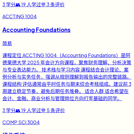
3
学分
👥
19
人学过
💬
3
条评价
ACCTING 1004
Accounting Foundations
简易
课程定位 ACCTING 1004（Accounting Foundations）是阿
德莱德大学 2025 年会计方向课程，聚焦财务理解、分析决策
与专业表达能力。 技术栈与学习内容 课程结合会计理论、案
例分析与实务任务，强调从规则理解到报告输出的完整链路。
课程结构 评估通常由平时任务与期末综合考核组成。建议前 3
周建立稳定节奏，避免后期任务堆叠。 适合人群 适合希望在
会计、金融、商业分析与管理岗位方向打牢基础的同学。
3
学分
👥
19
人学过
💬
5
条评价
COMP SCI 3004