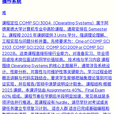
操作系统
难
课程定位 COMP SCI 3004（Operating Systems）属于阿
德莱德大学计算机专业中高阶课程，通常安排在 Semester
2。课程按 2025 年课纲提供 3 Units 学分，强调理论理解、
工程实现与问题分析并重。先修要求为：One of COMP SCI
2103, COMP SCI 2202, COMP SCI 2009 or COMP SCI
2202B。这类课程直接衔接行业能力，对准备实习、毕业项
目或技术岗位面试的同学价值较高。 技术栈与学习内容 课程
围绕 Operating Systems 的核心主题展开，通常涉及系统设
计、性能分析、可靠性与可维护性等关键能力。学习过程会把
概念讲解与代码实践结合，要求学生能够把抽象理论落到可验
证实现，并在报告/答辩中清楚说明设计取舍。 课程结构 根据
2025 课纲，本课评估由 Assignments 40%、Final Exam
60% 组成。课程节奏在学期后半段明显加速，常见挑战是多
项评估并行推进。若课程设有 hurdle，请尽早针对考试或关
键任务建立专项复习计划。 适合人群 适合已完成基础编程和