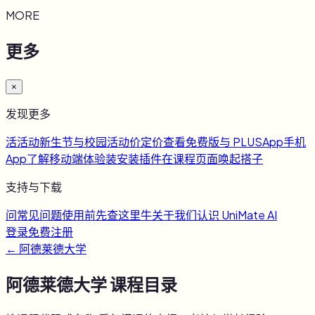
MORE
更多
×
发现更多
活
活动
新生节与校园活动
价
定价
查看免费版与 PLUS
App
手机
App
了解移动端体验
装
安装插件
在课程页面唤起搭子
支持与下载
问
常见问题
使用前先查这里
牛
关于我们
认识 UniMate AI
登录
免费注册
←
阿德莱德大学
阿德莱德大学
课程目录