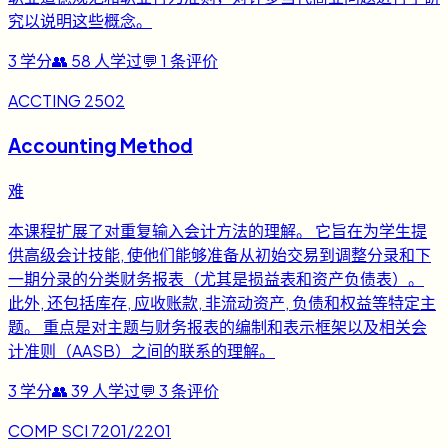
究以说明这些概念。
3
学分
👥
58
人学过
💬
1
条评价
ACCTING 2502
Accounting Method
难
本课程扩展了对重复输入会计方法的理解。 它旨在为学生提
供高级会计技能, 使他们能够准备从初始交易到调整分录和下
一期分录的分类财务报表（尤其是损益表和资产负债表）。
此外, 还包括库存, 应收账款, 非流动资产, 负债和权益等特定主
题。 重点是对主题与财务报表的编制和表示框架以及相关会
计准则（AASB）之间的联系的理解。
3
学分
👥
39
人学过
💬
3
条评价
COMP SCI 7201/2201