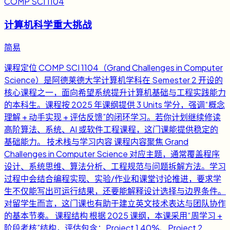
COMP SCI 1104
计算机科学重大挑战
简易
课程定位 COMP SCI 1104（Grand Challenges in Computer
Science）是阿德莱德大学计算机学科在 Semester 2 开设的
核心课程之一，面向希望系统提升计算机基础与工程实践能力
的本科生。课程按 2025 年课纲提供 3 Units 学分，强调“概念
理解 + 动手实现 + 评估反馈”的闭环学习。若你计划继续修读
高阶算法、系统、AI 或软件工程课程，这门课能提供稳定的
基础能力。 技术栈与学习内容 课程内容聚焦 Grand
Challenges in Computer Science 对应主题，通常覆盖程序
设计、系统思维、算法分析、工程规范与问题拆解方法。学习
过程中会结合编程实现、实验/作业和课堂讨论推进，要求学
生不仅能写出可运行结果，还要能解释设计选择与边界条件。
对留学生而言，这门课也有助于建立英文技术表达与团队协作
的基本节奏。 课程结构 根据 2025 课纲，本课采用“周学习 +
阶段考核”结构，评估包含：Project 1 40%、Project 2