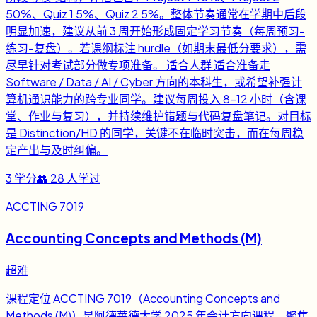
50%、Quiz 1 5%、Quiz 2 5%。整体节奏通常在学期中后段
明显加速，建议从前 3 周开始形成固定学习节奏（每周预习-
练习-复盘）。若课纲标注 hurdle（如期末最低分要求），需
尽早针对考试部分做专项准备。 适合人群 适合准备走
Software / Data / AI / Cyber 方向的本科生，或希望补强计
算机通识能力的跨专业同学。建议每周投入 8-12 小时（含课
堂、作业与复习），并持续维护错题与代码复盘笔记。对目标
是 Distinction/HD 的同学，关键不在临时突击，而在每周稳
定产出与及时纠偏。
3
学分
👥
28
人学过
ACCTING 7019
Accounting Concepts and Methods (M)
超难
课程定位 ACCTING 7019（Accounting Concepts and
Methods (M)）是阿德莱德大学 2025 年会计方向课程，聚焦