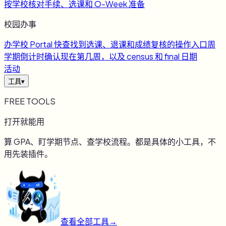
按学校核对手续、选课和 O-Week 准备
校园办事
办
学校 Portal 快查
找到选课、退课和成绩复核的操作入口
周
学期倒计时
确认现在第几周，以及 census 和 final 日期
活动
工具
▾
FREE TOOLS
打开就能用
算 GPA、盯学期节点、查学校流程。都是具体的小工具，不
用先装插件。
查看全部工具
→