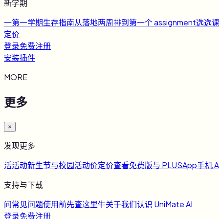
新学期
一
第一学期生存指南
从落地两周排到第一个 assignment
选
选
定价
登录
免费注册
安装插件
MORE
更多
×
发现更多
活
活动
新生节与校园活动
价
定价
查看免费版与 PLUS
App
手机 A
支持与下载
问
常见问题
使用前先查这里
牛
关于我们
认识 UniMate AI
登录
免费注册