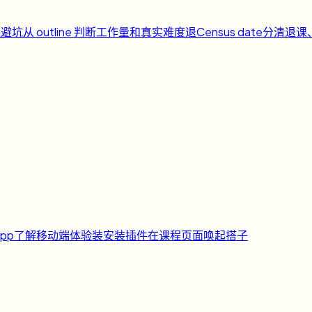
课避坑
从 outline 判断工作量和真实难度
退
Census date
分清退课
pp
了解移动端体验
装
安装插件
在课程页面唤起搭子