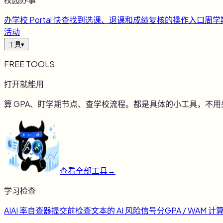
办
学校 Portal 快查
找到选课、退课和成绩复核的操作入口
周
学
活动
工具
▾
FREE TOOLS
打开就能用
算 GPA、盯学期节点、查学校流程。都是具体的小工具，不
查看全部工具
→
学习检查
AI
AI 率自查器
提交前检查文本的 AI 风险信号
分
GPA / WAM 计