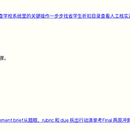
快查
学校系统里的关键操作一步步找
省
学生折扣目录
查看人工核实
步骤。
nment brief
从题眼、rubric 和 due 拆出行动清单
考
Final 两周冲