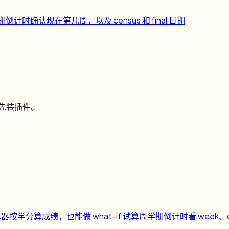
期倒计时
确认现在第几周，以及 census 和 final 日期
用先装插件。
算器
按学分算成绩，也能做 what-if 试算
周
学期倒计时
看 week、c