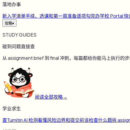
落地办事
新
入学清单
手续、选课和第一周准备逐项勾完
办
学校 Portal 
攻略
▾
STUDY GUIDES
碰到问题直接查
从 assignment brief 到 final 冲刺，每篇都给你能马上执行的
阅读全部攻略
→
学业求生
查
Turnitin AI 检测
看懂风险边界和提交前该检查什么
题
拆 assig