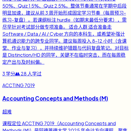
50%、Quiz 1 5%、Quiz 2 5%。整体节奏通常在学期中后段
明显加速，建议从前 3 周开始形成固定学习节奏（每周预习-
练习-复盘）。若课纲标注 hurdle（如期末最低分要求），需
尽早针对考试部分做专项准备。 适合人群 适合准备走
Software / Data / AI / Cyber 方向的本科生，或希望补强计
算机通识能力的跨专业同学。建议每周投入 8-12 小时（含课
堂、作业与复习），并持续维护错题与代码复盘笔记。对目标
是 Distinction/HD 的同学，关键不在临时突击，而在每周稳
定产出与及时纠偏。
3
学分
👥
28
人学过
ACCTING 7019
Accounting Concepts and Methods (M)
超难
课程定位 ACCTING 7019（Accounting Concepts and
Methods (M)）是阿德莱德大学 2025 年会计方向课程，聚焦