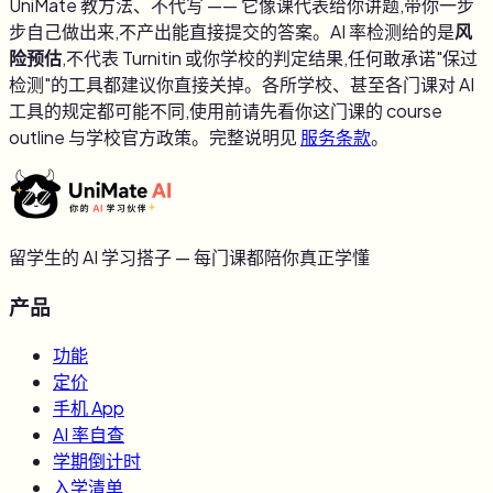
UniMate 教方法、不代写 —— 它像课代表给你讲题,带你一步
步自己做出来,不产出能直接提交的答案。AI 率检测给的是
风
险预估
,不代表 Turnitin 或你学校的判定结果,任何敢承诺"保过
检测"的工具都建议你直接关掉。各所学校、甚至各门课对 AI
工具的规定都可能不同,使用前请先看你这门课的 course
outline 与学校官方政策。完整说明见
服务条款
。
留学生的 AI 学习搭子 — 每门课都陪你真正学懂
产品
功能
定价
手机 App
AI 率自查
学期倒计时
入学清单