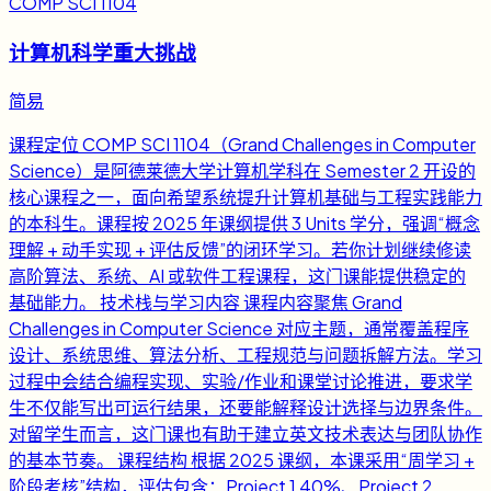
COMP SCI 1104
计算机科学重大挑战
简易
课程定位 COMP SCI 1104（Grand Challenges in Computer
Science）是阿德莱德大学计算机学科在 Semester 2 开设的
核心课程之一，面向希望系统提升计算机基础与工程实践能力
的本科生。课程按 2025 年课纲提供 3 Units 学分，强调“概念
理解 + 动手实现 + 评估反馈”的闭环学习。若你计划继续修读
高阶算法、系统、AI 或软件工程课程，这门课能提供稳定的
基础能力。 技术栈与学习内容 课程内容聚焦 Grand
Challenges in Computer Science 对应主题，通常覆盖程序
设计、系统思维、算法分析、工程规范与问题拆解方法。学习
过程中会结合编程实现、实验/作业和课堂讨论推进，要求学
生不仅能写出可运行结果，还要能解释设计选择与边界条件。
对留学生而言，这门课也有助于建立英文技术表达与团队协作
的基本节奏。 课程结构 根据 2025 课纲，本课采用“周学习 +
阶段考核”结构，评估包含：Project 1 40%、Project 2