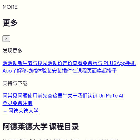
MORE
更多
×
发现更多
活
活动
新生节与校园活动
价
定价
查看免费版与 PLUS
App
手机
App
了解移动端体验
装
安装插件
在课程页面唤起搭子
支持与下载
问
常见问题
使用前先查这里
牛
关于我们
认识 UniMate AI
登录
免费注册
←
阿德莱德大学
阿德莱德大学
课程目录