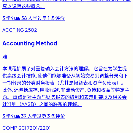
究以说明这些概念。
3
学分
👥
58
人学过
💬
1
条评价
ACCTING 2502
Accounting Method
难
本课程扩展了对重复输入会计方法的理解。 它旨在为学生提
供高级会计技能, 使他们能够准备从初始交易到调整分录和下
一期分录的分类财务报表（尤其是损益表和资产负债表）。
此外, 还包括库存, 应收账款, 非流动资产, 负债和权益等特定主
题。 重点是对主题与财务报表的编制和表示框架以及相关会
计准则（AASB）之间的联系的理解。
3
学分
👥
39
人学过
💬
3
条评价
COMP SCI 7201/2201