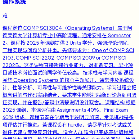
操作系统
难
课程定位 COMP SCI 3004（Operating Systems）属于阿
德莱德大学计算机专业中高阶课程，通常安排在 Semester
2。课程按 2025 年课纲提供 3 Units 学分，强调理论理解、
工程实现与问题分析并重。先修要求为：One of COMP SCI
2103, COMP SCI 2202, COMP SCI 2009 or COMP SCI
2202B。这类课程直接衔接行业能力，对准备实习、毕业项
目或技术岗位面试的同学价值较高。 技术栈与学习内容 课程
围绕 Operating Systems 的核心主题展开，通常涉及系统设
计、性能分析、可靠性与可维护性等关键能力。学习过程会把
概念讲解与代码实践结合，要求学生能够把抽象理论落到可验
证实现，并在报告/答辩中清楚说明设计取舍。 课程结构 根据
2025 课纲，本课评估由 Assignments 40%、Final Exam
60% 组成。课程节奏在学期后半段明显加速，常见挑战是多
项评估并行推进。若课程设有 hurdle，请尽早针对考试或关
键任务建立专项复习计划。 适合人群 适合已完成基础编程和