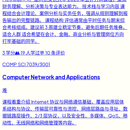
财务理解、分析决策与专业表达能力。 技术栈与学习内容 课
程结合会计理论、案例分析与实务任务，强调从规则理解到报
告输出的完整链路。 课程结构 评估通常由平时任务与期末综
合考核组成。建议前 3 周建立稳定节奏，避免后期任务堆叠。
适合人群 适合希望在会计、金融、商业分析与管理岗位方向
打牢基础的同学。
3
学分
👥
19
人学过
💬
10
条评价
COMP SCI 7039/3001
Computer Network and Applications
难
课程着重介绍 Internet 协议与网络通信基础，覆盖应用层体
系结构与协议、传输层可靠性与流控、网络层路由与寻址、数
据链路层操作、2/3 层协议，以及安全性、多媒体、QoS、移
动性、无线网络和网络管理等内容。