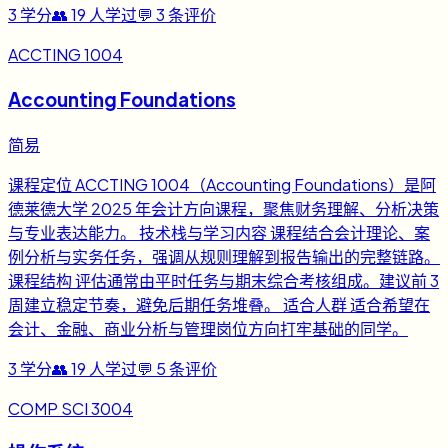
3
学分
👥
19
人学过
💬
3
条评价
ACCTING 1004
Accounting Foundations
简易
课程定位 ACCTING 1004（Accounting Foundations）是阿
德莱德大学 2025 年会计方向课程，聚焦财务理解、分析决策
与专业表达能力。 技术栈与学习内容 课程结合会计理论、案
例分析与实务任务，强调从规则理解到报告输出的完整链路。
课程结构 评估通常由平时任务与期末综合考核组成。建议前 3
周建立稳定节奏，避免后期任务堆叠。 适合人群 适合希望在
会计、金融、商业分析与管理岗位方向打牢基础的同学。
3
学分
👥
19
人学过
💬
5
条评价
COMP SCI 3004