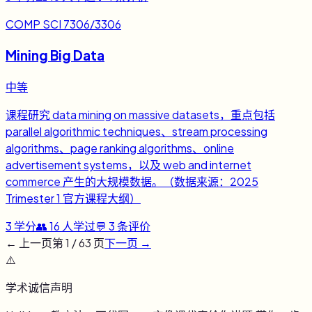
COMP SCI 7306/3306
Mining Big Data
中等
课程研究 data mining on massive datasets，重点包括
parallel algorithmic techniques、stream processing
algorithms、page ranking algorithms、online
advertisement systems，以及 web and internet
commerce 产生的大规模数据。（数据来源：2025
Trimester 1 官方课程大纲）
3
学分
👥
16
人学过
💬
3
条评价
← 上一页
第
1
/
63
页
下一页 →
⚠️
学术诚信声明