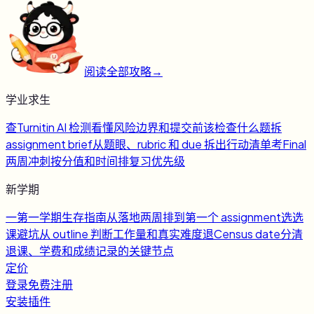
阅读全部攻略
→
学业求生
查
Turnitin AI 检测
看懂风险边界和提交前该检查什么
题
拆
assignment brief
从题眼、rubric 和 due 拆出行动清单
考
Final
两周冲刺
按分值和时间排复习优先级
新学期
一
第一学期生存指南
从落地两周排到第一个 assignment
选
选
课避坑
从 outline 判断工作量和真实难度
退
Census date
分清
退课、学费和成绩记录的关键节点
定价
登录
免费注册
安装插件