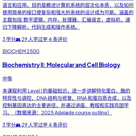
语言和应用。目的是概述计算机系统的层次化本质，以及如何
使用简单的接口使复杂和强大的系统的设计成为可能。涵盖的
主题包括:数字逻辑，内存，处理器，汇编语言，虚拟机，递
归下降解析，代码生成和操作系统。
3
学分
👥
29
人学过
💬
4
条评价
BIOCHEM 2500
Biochemistry II: Molecular and Cell Biology
中等
本课程利用 Level I 的基础知识，进一步讲解特化蛋白、酶的
特异性与调控、DNA 结构与修复、RNA 和蛋白质合成，以及
控制基因表达的主要途径，并通过讲座、教程和实践巩固学
习。（数据来源：2025 Adelaide course outline）
3
学分
👥
29
人学过
💬
4
条评价