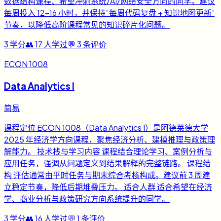
数据结构课程、希望冲刺系统/AI/网络安全方向的同学。建议
每周投入 12-16 小时，并保持“每周代码复盘 + 知识地图更新”
节奏，以降低高阶课程常见的知识碎片化问题。
3
学分
👥
17
人学过
💬
3
条评价
ECON 1008
Data Analytics I
简易
课程定位 ECON 1008（Data Analytics I）是阿德莱德大学
2025 年经济学方向课程，聚焦经济分析、建模推理与政策理
解能力。 技术栈与学习内容 课程结合理论学习、案例分析与
应用任务，强调从问题定义到结果解释的完整链路。 课程结
构 评估通常由平时任务与期末综合考核构成。建议前 3 周建
立稳定节奏，降低后期堆叠压力。 适合人群 适合希望在经济
学、商业分析与政策研究方向系统提升的同学。
3
学分
👥
16
人学过
💬
1
条评价