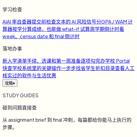
学习检查
AI
AI 率自查器
提交前检查文本的 AI 风险信号
分
GPA / WAM 计
算器
按学分算成绩，也能做 what-if 试算
周
学期倒计时
看
week、census date 和 final 倒计时
落地办事
新
入学清单
手续、选课和第一周准备逐项勾完
办
学校 Portal
快查
学校系统里的关键操作一步步找
省
学生折扣目录
查看人工
核实过的软件与生活优惠
攻略
▾
STUDY GUIDES
碰到问题直接查
从 assignment brief 到 final 冲刺，每篇都给你能马上执行的
步骤。