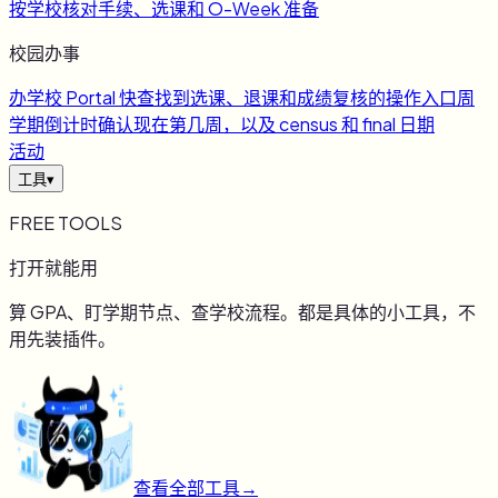
按学校核对手续、选课和 O-Week 准备
校园办事
办
学校 Portal 快查
找到选课、退课和成绩复核的操作入口
周
学期倒计时
确认现在第几周，以及 census 和 final 日期
活动
工具
▾
FREE TOOLS
打开就能用
算 GPA、盯学期节点、查学校流程。都是具体的小工具，不
用先装插件。
查看全部工具
→