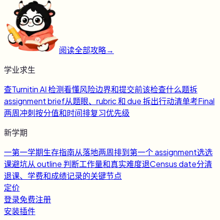
阅读全部攻略
→
学业求生
查
Turnitin AI 检测
看懂风险边界和提交前该检查什么
题
拆
assignment brief
从题眼、rubric 和 due 拆出行动清单
考
Final
两周冲刺
按分值和时间排复习优先级
新学期
一
第一学期生存指南
从落地两周排到第一个 assignment
选
选
课避坑
从 outline 判断工作量和真实难度
退
Census date
分清
退课、学费和成绩记录的关键节点
定价
登录
免费注册
安装插件