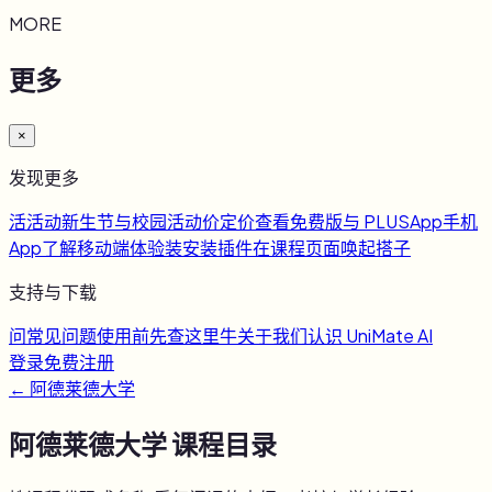
MORE
更多
×
发现更多
活
活动
新生节与校园活动
价
定价
查看免费版与 PLUS
App
手机
App
了解移动端体验
装
安装插件
在课程页面唤起搭子
支持与下载
问
常见问题
使用前先查这里
牛
关于我们
认识 UniMate AI
登录
免费注册
←
阿德莱德大学
阿德莱德大学
课程目录