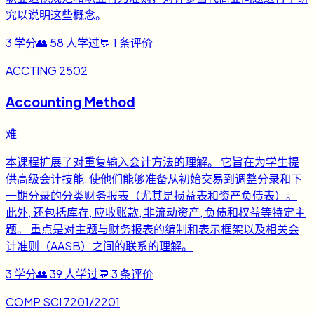
究以说明这些概念。
3
学分
👥
58
人学过
💬
1
条评价
ACCTING 2502
Accounting Method
难
本课程扩展了对重复输入会计方法的理解。 它旨在为学生提
供高级会计技能, 使他们能够准备从初始交易到调整分录和下
一期分录的分类财务报表（尤其是损益表和资产负债表）。
此外, 还包括库存, 应收账款, 非流动资产, 负债和权益等特定主
题。 重点是对主题与财务报表的编制和表示框架以及相关会
计准则（AASB）之间的联系的理解。
3
学分
👥
39
人学过
💬
3
条评价
COMP SCI 7201/2201