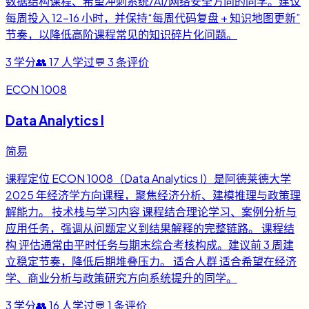
数据结构课程、希望冲刺系统/AI/网络安全方向的同学。建议
每周投入 12-16 小时，并保持“每周代码复盘 + 知识地图更新”
节奏，以降低高阶课程常见的知识碎片化问题。
3
学分
👥
17
人学过
💬
3
条评价
ECON 1008
Data Analytics I
简易
课程定位 ECON 1008（Data Analytics I）是阿德莱德大学
2025 年经济学方向课程，聚焦经济分析、建模推理与政策理
解能力。 技术栈与学习内容 课程结合理论学习、案例分析与
应用任务，强调从问题定义到结果解释的完整链路。 课程结
构 评估通常由平时任务与期末综合考核构成。建议前 3 周建
立稳定节奏，降低后期堆叠压力。 适合人群 适合希望在经济
学、商业分析与政策研究方向系统提升的同学。
3
学分
👥
16
人学过
💬
1
条评价