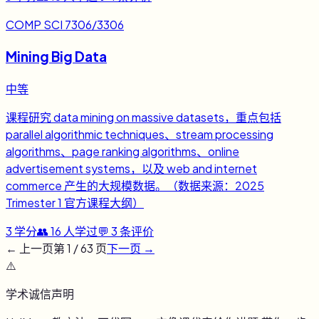
COMP SCI 7306/3306
Mining Big Data
中等
课程研究 data mining on massive datasets，重点包括
parallel algorithmic techniques、stream processing
algorithms、page ranking algorithms、online
advertisement systems，以及 web and internet
commerce 产生的大规模数据。（数据来源：2025
Trimester 1 官方课程大纲）
3
学分
👥
16
人学过
💬
3
条评价
← 上一页
第
1
/
63
页
下一页 →
⚠️
学术诚信声明