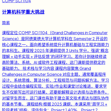
COMP SCI 1104
计算机科学重大挑战
简易
课程定位 COMP SCI 1104（Grand Challenges in Computer
Science）是阿德莱德大学计算机学科在 Semester 2 开设的
核心课程之一，面向希望系统提升计算机基础与工程实践能力
的本科生。课程按 2025 年课纲提供 3 Units 学分，强调“概念
理解 + 动手实现 + 评估反馈”的闭环学习。若你计划继续修读
高阶算法、系统、AI 或软件工程课程，这门课能提供稳定的
基础能力。 技术栈与学习内容 课程内容聚焦 Grand
Challenges in Computer Science 对应主题，通常覆盖程序
设计、系统思维、算法分析、工程规范与问题拆解方法。学习
过程中会结合编程实现、实验/作业和课堂讨论推进，要求学
生不仅能写出可运行结果，还要能解释设计选择与边界条件。
对留学生而言，这门课也有助于建立英文技术表达与团队协作
的基本节奏。 课程结构 根据 2025 课纲，本课采用“周学习 +
阶段考核”结构，评估包含：Project 1 40%、Project 2