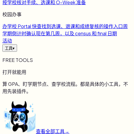
按学校核对手续、选课和 O-Week 准备
校园办事
办
学校 Portal 快查
找到选课、退课和成绩复核的操作入口
周
学期倒计时
确认现在第几周，以及 census 和 final 日期
活动
工具
▾
FREE TOOLS
打开就能用
算 GPA、盯学期节点、查学校流程。都是具体的小工具，不
用先装插件。
查看全部工具
→