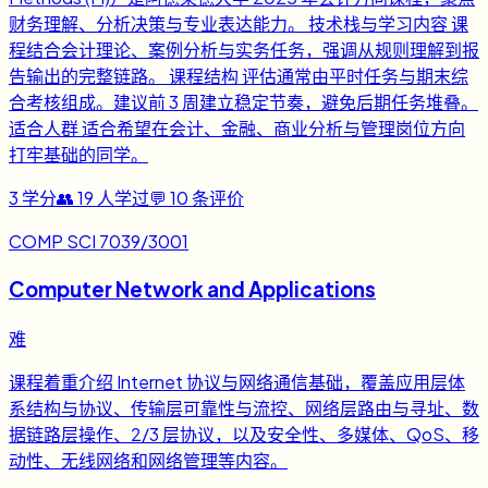
财务理解、分析决策与专业表达能力。 技术栈与学习内容 课
程结合会计理论、案例分析与实务任务，强调从规则理解到报
告输出的完整链路。 课程结构 评估通常由平时任务与期末综
合考核组成。建议前 3 周建立稳定节奏，避免后期任务堆叠。
适合人群 适合希望在会计、金融、商业分析与管理岗位方向
打牢基础的同学。
3
学分
👥
19
人学过
💬
10
条评价
COMP SCI 7039/3001
Computer Network and Applications
难
课程着重介绍 Internet 协议与网络通信基础，覆盖应用层体
系结构与协议、传输层可靠性与流控、网络层路由与寻址、数
据链路层操作、2/3 层协议，以及安全性、多媒体、QoS、移
动性、无线网络和网络管理等内容。