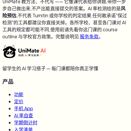
UniMate 教方法、不代写 —— 它像课代表给你讲题,带你一步
步自己做出来,不产出能直接提交的答案。AI 率检测给的是
风
险预估
,不代表 Turnitin 或你学校的判定结果,任何敢承诺"保过
检测"的工具都建议你直接关掉。各所学校、甚至各门课对 AI
工具的规定都可能不同,使用前请先看你这门课的 course
outline 与学校官方政策。完整说明见
服务条款
。
留学生的 AI 学习搭子 — 每门课都陪你真正学懂
产品
功能
定价
手机 App
AI 率自查
学期倒计时
入学清单