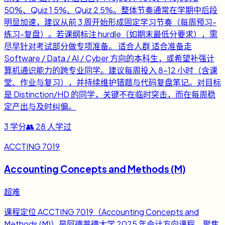
50%、Quiz 1 5%、Quiz 2 5%。整体节奏通常在学期中后段
明显加速，建议从前 3 周开始形成固定学习节奏（每周预习-
练习-复盘）。若课纲标注 hurdle（如期末最低分要求），需
尽早针对考试部分做专项准备。 适合人群 适合准备走
Software / Data / AI / Cyber 方向的本科生，或希望补强计
算机通识能力的跨专业同学。建议每周投入 8-12 小时（含课
堂、作业与复习），并持续维护错题与代码复盘笔记。对目标
是 Distinction/HD 的同学，关键不在临时突击，而在每周稳
定产出与及时纠偏。
3
学分
👥
28
人学过
ACCTING 7019
Accounting Concepts and Methods (M)
超难
课程定位 ACCTING 7019（Accounting Concepts and
Methods (M)）是阿德莱德大学 2025 年会计方向课程，聚焦