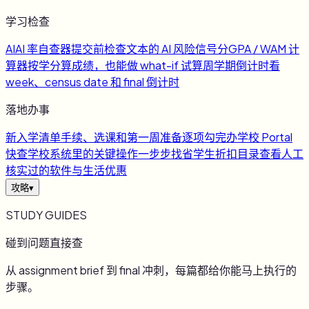
学习检查
AI
AI 率自查器
提交前检查文本的 AI 风险信号
分
GPA / WAM 计
算器
按学分算成绩，也能做 what-if 试算
周
学期倒计时
看
week、census date 和 final 倒计时
落地办事
新
入学清单
手续、选课和第一周准备逐项勾完
办
学校 Portal
快查
学校系统里的关键操作一步步找
省
学生折扣目录
查看人工
核实过的软件与生活优惠
攻略
▾
STUDY GUIDES
碰到问题直接查
从 assignment brief 到 final 冲刺，每篇都给你能马上执行的
步骤。