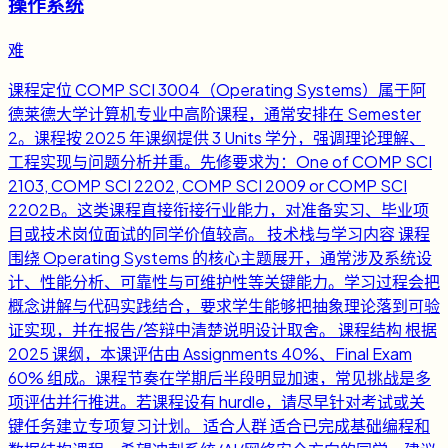
操作系统
难
课程定位 COMP SCI 3004（Operating Systems）属于阿
德莱德大学计算机专业中高阶课程，通常安排在 Semester
2。课程按 2025 年课纲提供 3 Units 学分，强调理论理解、
工程实现与问题分析并重。先修要求为：One of COMP SCI
2103, COMP SCI 2202, COMP SCI 2009 or COMP SCI
2202B。这类课程直接衔接行业能力，对准备实习、毕业项
目或技术岗位面试的同学价值较高。 技术栈与学习内容 课程
围绕 Operating Systems 的核心主题展开，通常涉及系统设
计、性能分析、可靠性与可维护性等关键能力。学习过程会把
概念讲解与代码实践结合，要求学生能够把抽象理论落到可验
证实现，并在报告/答辩中清楚说明设计取舍。 课程结构 根据
2025 课纲，本课评估由 Assignments 40%、Final Exam
60% 组成。课程节奏在学期后半段明显加速，常见挑战是多
项评估并行推进。若课程设有 hurdle，请尽早针对考试或关
键任务建立专项复习计划。 适合人群 适合已完成基础编程和