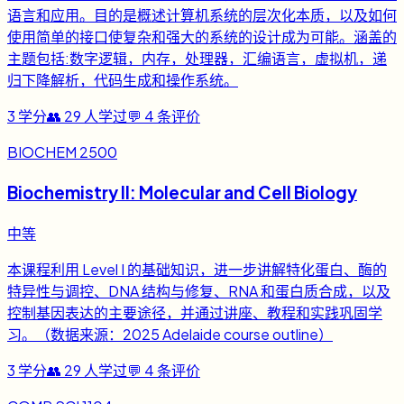
语言和应用。目的是概述计算机系统的层次化本质，以及如何
使用简单的接口使复杂和强大的系统的设计成为可能。涵盖的
主题包括:数字逻辑，内存，处理器，汇编语言，虚拟机，递
归下降解析，代码生成和操作系统。
3
学分
👥
29
人学过
💬
4
条评价
BIOCHEM 2500
Biochemistry II: Molecular and Cell Biology
中等
本课程利用 Level I 的基础知识，进一步讲解特化蛋白、酶的
特异性与调控、DNA 结构与修复、RNA 和蛋白质合成，以及
控制基因表达的主要途径，并通过讲座、教程和实践巩固学
习。（数据来源：2025 Adelaide course outline）
3
学分
👥
29
人学过
💬
4
条评价