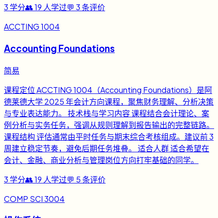
3
学分
👥
19
人学过
💬
3
条评价
ACCTING 1004
Accounting Foundations
简易
课程定位 ACCTING 1004（Accounting Foundations）是阿
德莱德大学 2025 年会计方向课程，聚焦财务理解、分析决策
与专业表达能力。 技术栈与学习内容 课程结合会计理论、案
例分析与实务任务，强调从规则理解到报告输出的完整链路。
课程结构 评估通常由平时任务与期末综合考核组成。建议前 3
周建立稳定节奏，避免后期任务堆叠。 适合人群 适合希望在
会计、金融、商业分析与管理岗位方向打牢基础的同学。
3
学分
👥
19
人学过
💬
5
条评价
COMP SCI 3004