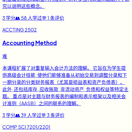
究以说明这些概念。
3
学分
👥
58
人学过
💬
1
条评价
ACCTING 2502
Accounting Method
难
本课程扩展了对重复输入会计方法的理解。 它旨在为学生提
供高级会计技能, 使他们能够准备从初始交易到调整分录和下
一期分录的分类财务报表（尤其是损益表和资产负债表）。
此外, 还包括库存, 应收账款, 非流动资产, 负债和权益等特定主
题。 重点是对主题与财务报表的编制和表示框架以及相关会
计准则（AASB）之间的联系的理解。
3
学分
👥
39
人学过
💬
3
条评价
COMP SCI 7201/2201