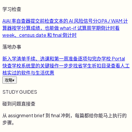
学习检查
AI
AI 率自查器
提交前检查文本的 AI 风险信号
分
GPA / WAM 计
算器
按学分算成绩，也能做 what-if 试算
周
学期倒计时
看
week、census date 和 final 倒计时
落地办事
新
入学清单
手续、选课和第一周准备逐项勾完
办
学校 Portal
快查
学校系统里的关键操作一步步找
省
学生折扣目录
查看人工
核实过的软件与生活优惠
攻略
▾
STUDY GUIDES
碰到问题直接查
从 assignment brief 到 final 冲刺，每篇都给你能马上执行的
步骤。