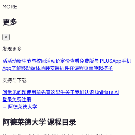
MORE
更多
×
发现更多
活
活动
新生节与校园活动
价
定价
查看免费版与 PLUS
App
手机
App
了解移动端体验
装
安装插件
在课程页面唤起搭子
支持与下载
问
常见问题
使用前先查这里
牛
关于我们
认识 UniMate AI
登录
免费注册
←
阿德莱德大学
阿德莱德大学
课程目录