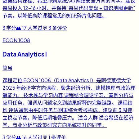
数据结构课程、希望冲刺系统/AI/网络安全方向的同学。建议
每周投入 12-16 小时，并保持“每周代码复盘 + 知识地图更新”
节奏，以降低高阶课程常见的知识碎片化问题。
3
学分
👥
17
人学过
💬
3
条评价
ECON 1008
Data Analytics I
简易
课程定位 ECON 1008（Data Analytics I）是阿德莱德大学
2025 年经济学方向课程，聚焦经济分析、建模推理与政策理
解能力。 技术栈与学习内容 课程结合理论学习、案例分析与
应用任务，强调从问题定义到结果解释的完整链路。 课程结
构 评估通常由平时任务与期末综合考核构成。建议前 3 周建
立稳定节奏，降低后期堆叠压力。 适合人群 适合希望在经济
学、商业分析与政策研究方向系统提升的同学。
3
学分
👥
16
人学过
💬
1
条评价