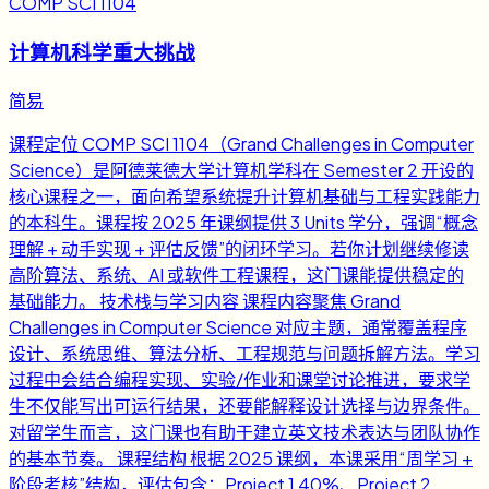
COMP SCI 1104
计算机科学重大挑战
简易
课程定位 COMP SCI 1104（Grand Challenges in Computer
Science）是阿德莱德大学计算机学科在 Semester 2 开设的
核心课程之一，面向希望系统提升计算机基础与工程实践能力
的本科生。课程按 2025 年课纲提供 3 Units 学分，强调“概念
理解 + 动手实现 + 评估反馈”的闭环学习。若你计划继续修读
高阶算法、系统、AI 或软件工程课程，这门课能提供稳定的
基础能力。 技术栈与学习内容 课程内容聚焦 Grand
Challenges in Computer Science 对应主题，通常覆盖程序
设计、系统思维、算法分析、工程规范与问题拆解方法。学习
过程中会结合编程实现、实验/作业和课堂讨论推进，要求学
生不仅能写出可运行结果，还要能解释设计选择与边界条件。
对留学生而言，这门课也有助于建立英文技术表达与团队协作
的基本节奏。 课程结构 根据 2025 课纲，本课采用“周学习 +
阶段考核”结构，评估包含：Project 1 40%、Project 2