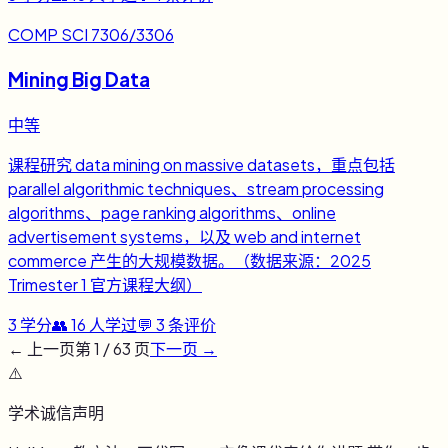
COMP SCI 7306/3306
Mining Big Data
中等
课程研究 data mining on massive datasets，重点包括
parallel algorithmic techniques、stream processing
algorithms、page ranking algorithms、online
advertisement systems，以及 web and internet
commerce 产生的大规模数据。（数据来源：2025
Trimester 1 官方课程大纲）
3
学分
👥
16
人学过
💬
3
条评价
← 上一页
第
1
/
63
页
下一页 →
⚠️
学术诚信声明