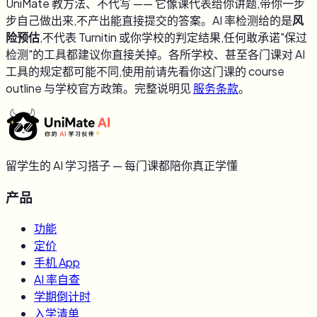
UniMate 教方法、不代写 —— 它像课代表给你讲题,带你一步
步自己做出来,不产出能直接提交的答案。AI 率检测给的是
风
险预估
,不代表 Turnitin 或你学校的判定结果,任何敢承诺"保过
检测"的工具都建议你直接关掉。各所学校、甚至各门课对 AI
工具的规定都可能不同,使用前请先看你这门课的 course
outline 与学校官方政策。完整说明见
服务条款
。
留学生的 AI 学习搭子 — 每门课都陪你真正学懂
产品
功能
定价
手机 App
AI 率自查
学期倒计时
入学清单