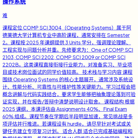
操作系统
难
课程定位 COMP SCI 3004（Operating Systems）属于阿
德莱德大学计算机专业中高阶课程，通常安排在 Semester
2。课程按 2025 年课纲提供 3 Units 学分，强调理论理解、
工程实现与问题分析并重。先修要求为：One of COMP SCI
2103, COMP SCI 2202, COMP SCI 2009 or COMP SCI
2202B。这类课程直接衔接行业能力，对准备实习、毕业项
目或技术岗位面试的同学价值较高。 技术栈与学习内容 课程
围绕 Operating Systems 的核心主题展开，通常涉及系统设
计、性能分析、可靠性与可维护性等关键能力。学习过程会把
概念讲解与代码实践结合，要求学生能够把抽象理论落到可验
证实现，并在报告/答辩中清楚说明设计取舍。 课程结构 根据
2025 课纲，本课评估由 Assignments 40%、Final Exam
60% 组成。课程节奏在学期后半段明显加速，常见挑战是多
项评估并行推进。若课程设有 hurdle，请尽早针对考试或关
键任务建立专项复习计划。 适合人群 适合已完成基础编程和