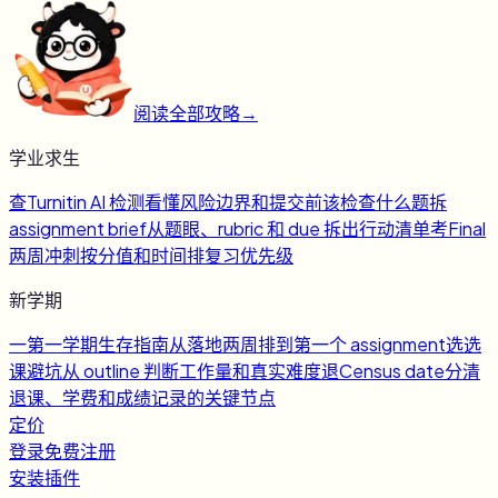
阅读全部攻略
→
学业求生
查
Turnitin AI 检测
看懂风险边界和提交前该检查什么
题
拆
assignment brief
从题眼、rubric 和 due 拆出行动清单
考
Final
两周冲刺
按分值和时间排复习优先级
新学期
一
第一学期生存指南
从落地两周排到第一个 assignment
选
选
课避坑
从 outline 判断工作量和真实难度
退
Census date
分清
退课、学费和成绩记录的关键节点
定价
登录
免费注册
安装插件