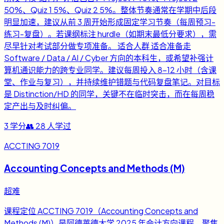
50%、Quiz 1 5%、Quiz 2 5%。整体节奏通常在学期中后段
明显加速，建议从前 3 周开始形成固定学习节奏（每周预习-
练习-复盘）。若课纲标注 hurdle（如期末最低分要求），需
尽早针对考试部分做专项准备。 适合人群 适合准备走
Software / Data / AI / Cyber 方向的本科生，或希望补强计
算机通识能力的跨专业同学。建议每周投入 8-12 小时（含课
堂、作业与复习），并持续维护错题与代码复盘笔记。对目标
是 Distinction/HD 的同学，关键不在临时突击，而在每周稳
定产出与及时纠偏。
3
学分
👥
28
人学过
ACCTING 7019
Accounting Concepts and Methods (M)
超难
课程定位 ACCTING 7019（Accounting Concepts and
Methods (M)）是阿德莱德大学 2025 年会计方向课程，聚焦