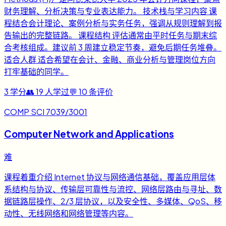
财务理解、分析决策与专业表达能力。 技术栈与学习内容 课
程结合会计理论、案例分析与实务任务，强调从规则理解到报
告输出的完整链路。 课程结构 评估通常由平时任务与期末综
合考核组成。建议前 3 周建立稳定节奏，避免后期任务堆叠。
适合人群 适合希望在会计、金融、商业分析与管理岗位方向
打牢基础的同学。
3
学分
👥
19
人学过
💬
10
条评价
COMP SCI 7039/3001
Computer Network and Applications
难
课程着重介绍 Internet 协议与网络通信基础，覆盖应用层体
系结构与协议、传输层可靠性与流控、网络层路由与寻址、数
据链路层操作、2/3 层协议，以及安全性、多媒体、QoS、移
动性、无线网络和网络管理等内容。