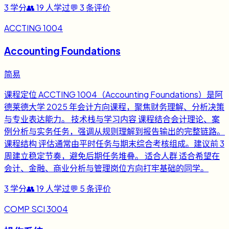
3
学分
👥
19
人学过
💬
3
条评价
ACCTING 1004
Accounting Foundations
简易
课程定位 ACCTING 1004（Accounting Foundations）是阿
德莱德大学 2025 年会计方向课程，聚焦财务理解、分析决策
与专业表达能力。 技术栈与学习内容 课程结合会计理论、案
例分析与实务任务，强调从规则理解到报告输出的完整链路。
课程结构 评估通常由平时任务与期末综合考核组成。建议前 3
周建立稳定节奏，避免后期任务堆叠。 适合人群 适合希望在
会计、金融、商业分析与管理岗位方向打牢基础的同学。
3
学分
👥
19
人学过
💬
5
条评价
COMP SCI 3004