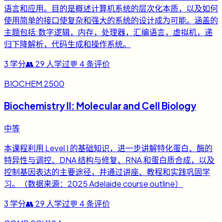
语言和应用。目的是概述计算机系统的层次化本质，以及如何
使用简单的接口使复杂和强大的系统的设计成为可能。涵盖的
主题包括:数字逻辑，内存，处理器，汇编语言，虚拟机，递
归下降解析，代码生成和操作系统。
3
学分
👥
29
人学过
💬
4
条评价
BIOCHEM 2500
Biochemistry II: Molecular and Cell Biology
中等
本课程利用 Level I 的基础知识，进一步讲解特化蛋白、酶的
特异性与调控、DNA 结构与修复、RNA 和蛋白质合成，以及
控制基因表达的主要途径，并通过讲座、教程和实践巩固学
习。（数据来源：2025 Adelaide course outline）
3
学分
👥
29
人学过
💬
4
条评价