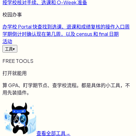
按学校核对手续、选课和 O-Week 准备
校园办事
办
学校 Portal 快查
找到选课、退课和成绩复核的操作入口
周
学期倒计时
确认现在第几周，以及 census 和 final 日期
活动
工具
▾
FREE TOOLS
打开就能用
算 GPA、盯学期节点、查学校流程。都是具体的小工具，不
用先装插件。
查看全部工具
→