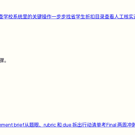
快查
学校系统里的关键操作一步步找
省
学生折扣目录
查看人工核实
步骤。
nment brief
从题眼、rubric 和 due 拆出行动清单
考
Final 两周冲