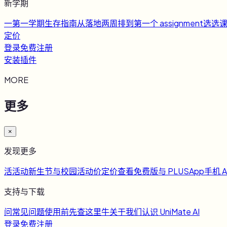
新学期
一
第一学期生存指南
从落地两周排到第一个 assignment
选
选
定价
登录
免费注册
安装插件
MORE
更多
×
发现更多
活
活动
新生节与校园活动
价
定价
查看免费版与 PLUS
App
手机 A
支持与下载
问
常见问题
使用前先查这里
牛
关于我们
认识 UniMate AI
登录
免费注册