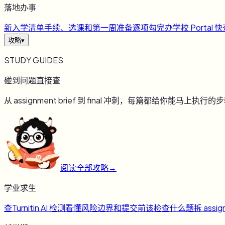
落地办事
新
入学清单
手续、选课和第一周准备逐项勾完
办
学校 Portal 
攻略
▾
STUDY GUIDES
碰到问题直接查
从 assignment brief 到 final 冲刺，每篇都给你能马上执行的
阅读全部攻略
→
学业求生
查
Turnitin AI 检测
看懂风险边界和提交前该检查什么
题
拆 assig