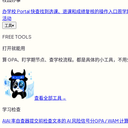
办
学校 Portal 快查
找到选课、退课和成绩复核的操作入口
周
学
活动
工具
▾
FREE TOOLS
打开就能用
算 GPA、盯学期节点、查学校流程。都是具体的小工具，不
查看全部工具
→
学习检查
AI
AI 率自查器
提交前检查文本的 AI 风险信号
分
GPA / WAM 计