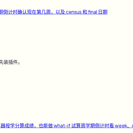
期倒计时
确认现在第几周，以及 census 和 final 日期
用先装插件。
算器
按学分算成绩，也能做 what-if 试算
周
学期倒计时
看 week、c