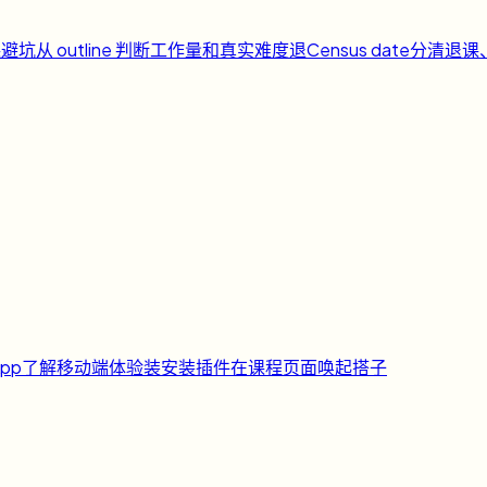
课避坑
从 outline 判断工作量和真实难度
退
Census date
分清退课
pp
了解移动端体验
装
安装插件
在课程页面唤起搭子