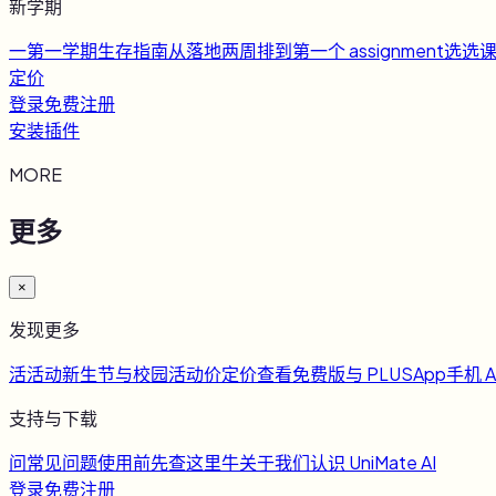
新学期
一
第一学期生存指南
从落地两周排到第一个 assignment
选
选
定价
登录
免费注册
安装插件
MORE
更多
×
发现更多
活
活动
新生节与校园活动
价
定价
查看免费版与 PLUS
App
手机 A
支持与下载
问
常见问题
使用前先查这里
牛
关于我们
认识 UniMate AI
登录
免费注册