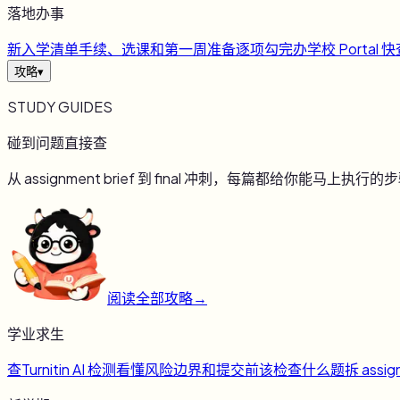
落地办事
新
入学清单
手续、选课和第一周准备逐项勾完
办
学校 Portal 
攻略
▾
STUDY GUIDES
碰到问题直接查
从 assignment brief 到 final 冲刺，每篇都给你能马上执行的
阅读全部攻略
→
学业求生
查
Turnitin AI 检测
看懂风险边界和提交前该检查什么
题
拆 assig