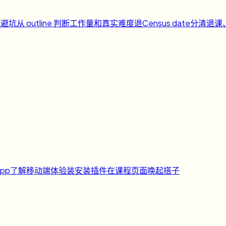
课避坑
从 outline 判断工作量和真实难度
退
Census date
分清退课
pp
了解移动端体验
装
安装插件
在课程页面唤起搭子