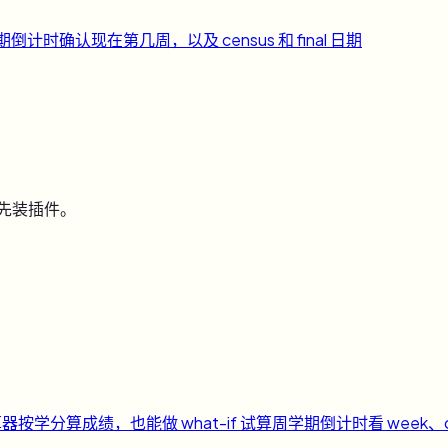
期倒计时
确认现在第几周，以及 census 和 final 日期
用先装插件。
算器
按学分算成绩，也能做 what-if 试算
周
学期倒计时
看 week、c