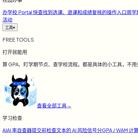
办
学校 Portal 快查
找到选课、退课和成绩复核的操作入口
周
学
活动
工具
▾
FREE TOOLS
打开就能用
算 GPA、盯学期节点、查学校流程。都是具体的小工具，不
查看全部工具
→
学习检查
AI
AI 率自查器
提交前检查文本的 AI 风险信号
分
GPA / WAM 计