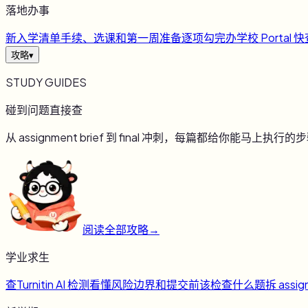
落地办事
新
入学清单
手续、选课和第一周准备逐项勾完
办
学校 Portal 
攻略
▾
STUDY GUIDES
碰到问题直接查
从 assignment brief 到 final 冲刺，每篇都给你能马上执行的
阅读全部攻略
→
学业求生
查
Turnitin AI 检测
看懂风险边界和提交前该检查什么
题
拆 assig