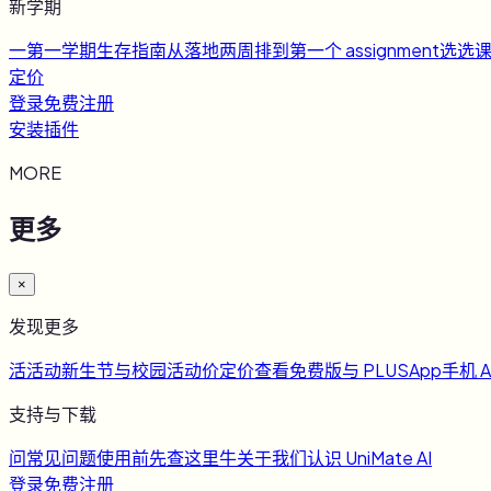
新学期
一
第一学期生存指南
从落地两周排到第一个 assignment
选
选
定价
登录
免费注册
安装插件
MORE
更多
×
发现更多
活
活动
新生节与校园活动
价
定价
查看免费版与 PLUS
App
手机 A
支持与下载
问
常见问题
使用前先查这里
牛
关于我们
认识 UniMate AI
登录
免费注册