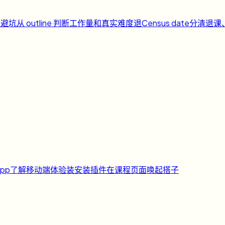
课避坑
从 outline 判断工作量和真实难度
退
Census date
分清退课
pp
了解移动端体验
装
安装插件
在课程页面唤起搭子