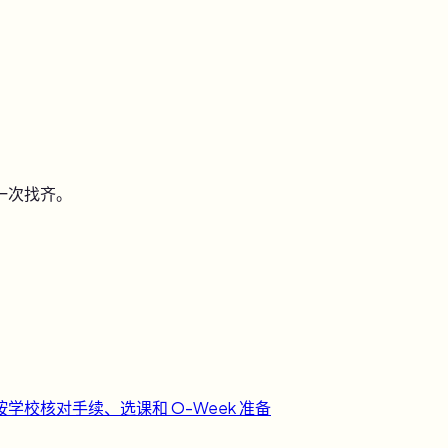
一次找齐。
按学校核对手续、选课和 O-Week 准备