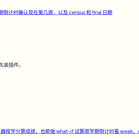
期倒计时
确认现在第几周，以及 census 和 final 日期
用先装插件。
算器
按学分算成绩，也能做 what-if 试算
周
学期倒计时
看 week、c