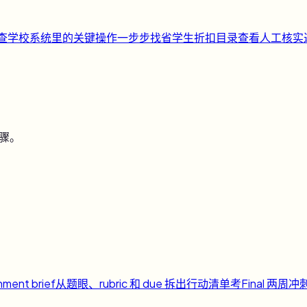
快查
学校系统里的关键操作一步步找
省
学生折扣目录
查看人工核实
步骤。
nment brief
从题眼、rubric 和 due 拆出行动清单
考
Final 两周冲