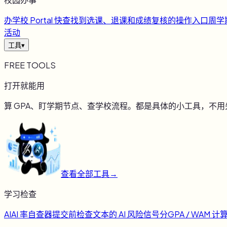
办
学校 Portal 快查
找到选课、退课和成绩复核的操作入口
周
学
活动
工具
▾
FREE TOOLS
打开就能用
算 GPA、盯学期节点、查学校流程。都是具体的小工具，不
查看全部工具
→
学习检查
AI
AI 率自查器
提交前检查文本的 AI 风险信号
分
GPA / WAM 计