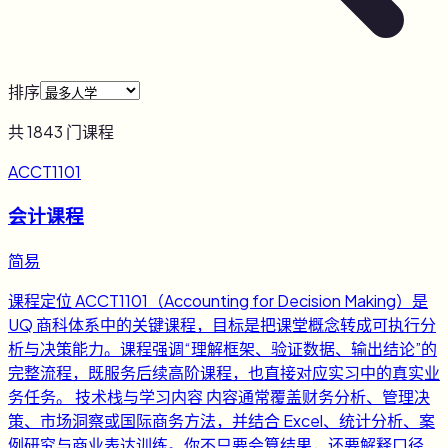
排序
共
1843
门课程
ACCT1101
会计课程
简易
课程定位 ACCT1101（Accounting for Decision Making）是
UQ 商科体系中的关键课程，目标是把课堂概念转成可执行分
析与决策能力。课程强调“理解框架、验证数据、输出结论”的
完整流程，既服务后续高阶课程，也直接对应实习中的真实业
务任务。 技术栈与学习内容 内容通常覆盖财务分析、管理决
策、市场洞察或国际商务方法，并结合 Excel、统计分析、案
例研究与商业表达训练。你不只要会算结果，还要解释口径、