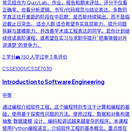
常见组合为 Quiz/Lab、作业、报告和期末评估。评分不仅看
正确率，也看分析逻辑、书写/代码规范与结论表达。多数同
学真正拉开差距的阶段在中后期：是否能持续输出，而不是临
近截止日突击。 适合人群 适合希望夯实底层能力、提升问题
拆解与建模能力、并改善学术或工程表达的同学。若你计划继
续修读高阶课程，或希望在实习与求职中提升“把事情做对并
讲清楚”的竞争力，
2
学分
👥
150
人学过
💬
3
条评价
CSSE1001/CSSE7030
Introduction to Software Engineering
中等
通过编程介绍软件工程，这个编程特别专注于计算和编程的基
础，使用基于探索性问题的方法。使用过程、数据和对象构建
抽象;数据建模;设计、编码和调试越来越复杂的程序。本课程
使用Python编程语言，介绍软件工程的基本概念。重点放在