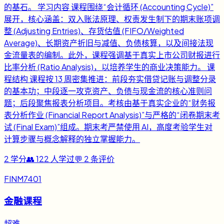
的基石。 学习内容 课程围绕“会计循环 (Accounting Cycle)”
展开，核心涵盖：双入账法原理、权责发生制下的期末账项调
整 (Adjusting Entries)、存货估值 (FIFO/Weighted
Average)、长期资产折旧与减值、负债核算，以及间接法现
金流量表的编制。此外，课程强调基于真实上市公司财报进行
比率分析 (Ratio Analysis)，以培养学生的商业决策能力。 课
程结构 课程按 13 周密集推进：前段夯实借贷记账与调整分录
的基本功；中段逐一攻克资产、负债与现金流的核心准则问
题；后段聚焦报表分析项目。考核由基于真实企业的“财务报
表分析作业 (Financial Report Analysis)”与严格的“闭卷期末考
试 (Final Exam)”组成。期末考严禁使用 AI，高度考验学生对
计算步骤与概念解释的独立掌握能力。
2
学分
👥
122
人学过
💬
2
条评价
FINM7401
金融课程
超难