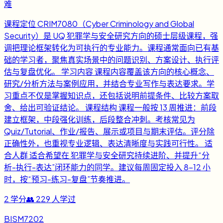
难
课程定位 CRIM7080（Cyber Criminology and Global
Security）是 UQ 犯罪学与安全研究方向的硕士层级课程，强
调把理论框架转化为可执行的专业能力。课程通常面向已有基
础的学习者，聚焦真实场景中的问题识别、方案设计、执行评
估与复盘优化。 学习内容 课程内容覆盖该方向的核心概念、
研究/分析方法与案例应用，并结合专业写作与表达要求。学
习重点不仅是掌握知识点，还包括说明前提条件、比较方案取
舍、给出可验证结论。 课程结构 课程一般按 13 周推进：前段
建立框架，中段强化训练，后段整合冲刺。考核常见为
Quiz/Tutorial、作业/报告、展示或项目与期末评估。评分除
正确性外，也重视专业逻辑、表达清晰度与实践可行性。 适
合人群 适合希望在 犯罪学与安全研究持续进阶、并提升“分
析-执行-表达”闭环能力的同学。建议每周固定投入 8-12 小
时，按“预习-练习-复盘”节奏推进。
2
学分
👥
229
人学过
BISM7202