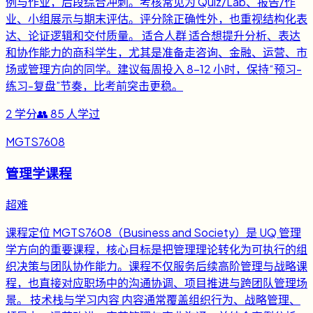
例与作业，后段综合冲刺。考核常见为 Quiz/Lab、报告/作
业、小组展示与期末评估。评分除正确性外，也重视结构化表
达、论证逻辑和交付质量。 适合人群 适合想提升分析、表达
和协作能力的商科学生，尤其是准备走咨询、金融、运营、市
场或管理方向的同学。建议每周投入 8-12 小时，保持“预习-
练习-复盘”节奏，比考前突击更稳。
2
学分
👥
85
人学过
MGTS7608
管理学课程
超难
课程定位 MGTS7608（Business and Society）是 UQ 管理
学方向的重要课程，核心目标是把管理理论转化为可执行的组
织决策与团队协作能力。课程不仅服务后续高阶管理与战略课
程，也直接对应职场中的沟通协调、项目推进与跨团队管理场
景。 技术栈与学习内容 内容通常覆盖组织行为、战略管理、