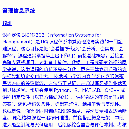
管理信息系统
超难
课程定位 BISM7202（Information Systems for
Management）是 UQ 课程体系中兼顾理论与实践的一门超
难课程，核心目标是把“会看懂”升级为“会分析、会实现、会
解释”。课程通常承担承上启下作用：前接基础概念，后接更
高阶专题或项目。对准备走软件、数据、工程或研究路径的同
学来说，这类课程的价值不只在分数，更在于建立可迁移的方
法框架和稳定交付能力。 技术栈与学习内容 学习内容通常覆
盖该方向的关键概念、方法与工具链，并通过练习或作业落实
到具体场景。常见会使用 Python、R、MATLAB、C/C++ 或
课程指定软件（以官方课纲为准）。课程强调的不只是“得到
答案”，还包括假设条件、步骤完整性、结果解释与复现性。
也就是说，你需要同时训练知识准确度、实现质量和表达清晰
度。 课程结构 课程一般按周推进，前段搭建概念框架，中段
进入题型训练与案例应用，后段做综合整合与评估冲刺。考核