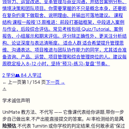
领导力、运营改进、变革管理与商业沟通，并结合案例分析、
情境决策和团队项目。你需要掌握的不只是概念本身，还要能
在复杂约束下做取舍、说明理由、并输出可落地建议。 课程
结构 课程一般按 13 周推进：前段打基础框架，中段进入案例
与作业，后段综合评估。常见考核包括 Quiz/Tutorial、案例
报告、小组展示和期末评估。评分除正确性外，更关注分析结
构、论证深度与表达清晰度。 适合人群 适合希望提升管理思
维、沟通表达、项目推进与团队协作能力的同学，尤其适合准
备咨询、产品、运营、项目管理和综合管理岗位的人。建议每
周稳定投入 8-12 小时，坚持“预习-练习-复盘”节奏。
2
学分
👥
84
人学过
← 上一页
第
1
/
154
页
下一页 →
⚠️
学术诚信声明
UniMate 教方法、不代写 —— 它像课代表给你讲题,带你一步
步自己做出来,不产出能直接提交的答案。AI 率检测给的是
风
险预估
,不代表 Turnitin 或你学校的判定结果,任何敢承诺"保过