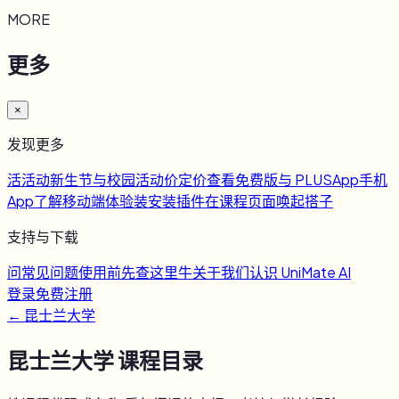
MORE
更多
×
发现更多
活
活动
新生节与校园活动
价
定价
查看免费版与 PLUS
App
手机
App
了解移动端体验
装
安装插件
在课程页面唤起搭子
支持与下载
问
常见问题
使用前先查这里
牛
关于我们
认识 UniMate AI
登录
免费注册
←
昆士兰大学
昆士兰大学
课程目录