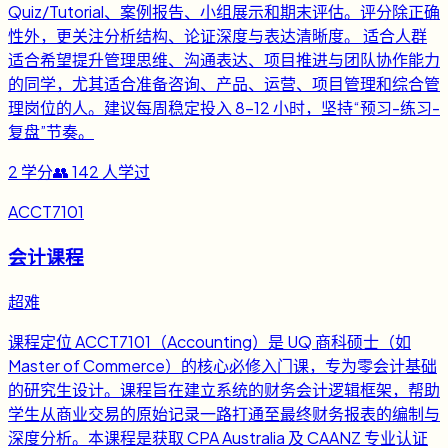
Quiz/Tutorial、案例报告、小组展示和期末评估。评分除正确
性外，更关注分析结构、论证深度与表达清晰度。 适合人群
适合希望提升管理思维、沟通表达、项目推进与团队协作能力
的同学，尤其适合准备咨询、产品、运营、项目管理和综合管
理岗位的人。建议每周稳定投入 8-12 小时，坚持“预习-练习-
复盘”节奏。
2
学分
👥
142
人学过
ACCT7101
会计课程
超难
课程定位 ACCT7101（Accounting）是 UQ 商科硕士（如
Master of Commerce）的核心必修入门课，专为零会计基础
的研究生设计。课程旨在建立系统的财务会计逻辑框架，帮助
学生从商业交易的原始记录一路打通至最终财务报表的编制与
深度分析。本课程是获取 CPA Australia 及 CAANZ 专业认证