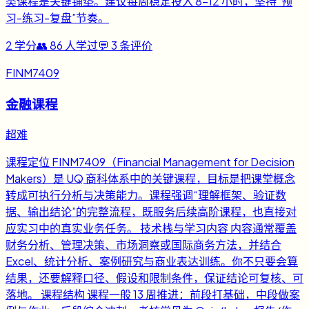
类课程是关键铺垫。建议每周稳定投入 8-12 小时，坚持“预
习-练习-复盘”节奏。
2
学分
👥
86
人学过
💬
3
条评价
FINM7409
金融课程
超难
课程定位 FINM7409（Financial Management for Decision
Makers）是 UQ 商科体系中的关键课程，目标是把课堂概念
转成可执行分析与决策能力。课程强调“理解框架、验证数
据、输出结论”的完整流程，既服务后续高阶课程，也直接对
应实习中的真实业务任务。 技术栈与学习内容 内容通常覆盖
财务分析、管理决策、市场洞察或国际商务方法，并结合
Excel、统计分析、案例研究与商业表达训练。你不只要会算
结果，还要解释口径、假设和限制条件，保证结论可复核、可
落地。 课程结构 课程一般 13 周推进：前段打基础，中段做案