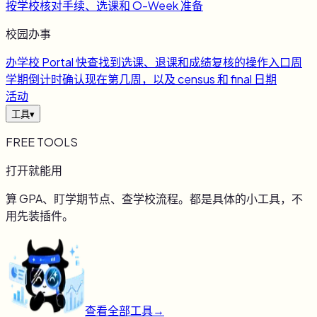
按学校核对手续、选课和 O-Week 准备
校园办事
办
学校 Portal 快查
找到选课、退课和成绩复核的操作入口
周
学期倒计时
确认现在第几周，以及 census 和 final 日期
活动
工具
▾
FREE TOOLS
打开就能用
算 GPA、盯学期节点、查学校流程。都是具体的小工具，不
用先装插件。
查看全部工具
→