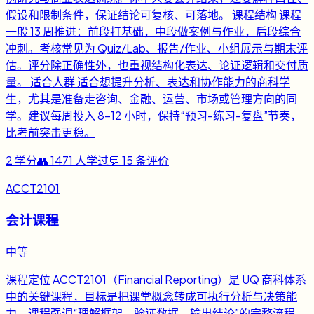
假设和限制条件，保证结论可复核、可落地。 课程结构 课程
一般 13 周推进：前段打基础，中段做案例与作业，后段综合
冲刺。考核常见为 Quiz/Lab、报告/作业、小组展示与期末评
估。评分除正确性外，也重视结构化表达、论证逻辑和交付质
量。 适合人群 适合想提升分析、表达和协作能力的商科学
生，尤其是准备走咨询、金融、运营、市场或管理方向的同
学。建议每周投入 8-12 小时，保持“预习-练习-复盘”节奏，
比考前突击更稳。
2
学分
👥
1471
人学过
💬
15
条评价
ACCT2101
会计课程
中等
课程定位 ACCT2101（Financial Reporting）是 UQ 商科体系
中的关键课程，目标是把课堂概念转成可执行分析与决策能
力。课程强调“理解框架、验证数据、输出结论”的完整流程，