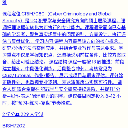
难
课程定位 CRIM7080（Cyber Criminology and Global
Security）是 UQ 犯罪学与安全研究方向的硕士层级课程，强
调把理论框架转化为可执行的专业能力。课程通常面向已有基
础的学习者，聚焦真实场景中的问题识别、方案设计、执行评
估与复盘优化。 学习内容 课程内容覆盖该方向的核心概念、
研究/分析方法与案例应用，并结合专业写作与表达要求。学
习重点不仅是掌握知识点，还包括说明前提条件、比较方案取
舍、给出可验证结论。 课程结构 课程一般按 13 周推进：前段
建立框架，中段强化训练，后段整合冲刺。考核常见为
Quiz/Tutorial、作业/报告、展示或项目与期末评估。评分除
正确性外，也重视专业逻辑、表达清晰度与实践可行性。 适
合人群 适合希望在 犯罪学与安全研究持续进阶、并提升“分
析-执行-表达”闭环能力的同学。建议每周固定投入 8-12 小
时，按“预习-练习-复盘”节奏推进。
2
学分
👥
229
人学过
BISM7202