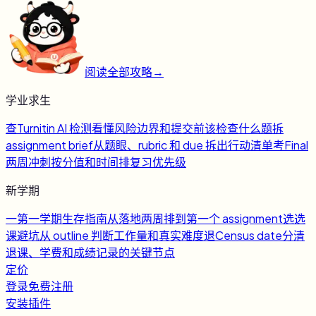
阅读全部攻略
→
学业求生
查
Turnitin AI 检测
看懂风险边界和提交前该检查什么
题
拆
assignment brief
从题眼、rubric 和 due 拆出行动清单
考
Final
两周冲刺
按分值和时间排复习优先级
新学期
一
第一学期生存指南
从落地两周排到第一个 assignment
选
选
课避坑
从 outline 判断工作量和真实难度
退
Census date
分清
退课、学费和成绩记录的关键节点
定价
登录
免费注册
安装插件