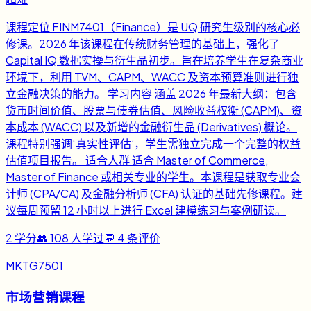
课程定位 FINM7401（Finance）是 UQ 研究生级别的核心必
修课。2026 年该课程在传统财务管理的基础上，强化了
Capital IQ 数据实操与衍生品初步。旨在培养学生在复杂商业
环境下，利用 TVM、CAPM、WACC 及资本预算准则进行独
立金融决策的能力。 学习内容 涵盖 2026 年最新大纲：包含
货币时间价值、股票与债券估值、风险收益权衡 (CAPM)、资
本成本 (WACC) 以及新增的金融衍生品 (Derivatives) 概论。
课程特别强调‘真实性评估’，学生需独立完成一个完整的权益
估值项目报告。 适合人群 适合 Master of Commerce,
Master of Finance 或相关专业的学生。本课程是获取专业会
计师 (CPA/CA) 及金融分析师 (CFA) 认证的基础先修课程。建
议每周预留 12 小时以上进行 Excel 建模练习与案例研读。
2
学分
👥
108
人学过
💬
4
条评价
MKTG7501
市场营销课程