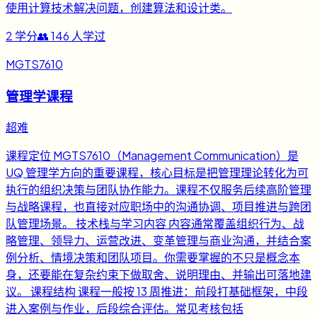
使用计算技术解决问题，创建算法和设计类。
2
学分
👥
146
人学过
MGTS7610
管理学课程
超难
课程定位 MGTS7610（Management Communication）是
UQ 管理学方向的重要课程，核心目标是把管理理论转化为可
执行的组织决策与团队协作能力。课程不仅服务后续高阶管理
与战略课程，也直接对应职场中的沟通协调、项目推进与跨团
队管理场景。 技术栈与学习内容 内容通常覆盖组织行为、战
略管理、领导力、运营改进、变革管理与商业沟通，并结合案
例分析、情境决策和团队项目。你需要掌握的不只是概念本
身，还要能在复杂约束下做取舍、说明理由、并输出可落地建
议。 课程结构 课程一般按 13 周推进：前段打基础框架，中段
进入案例与作业，后段综合评估。常见考核包括