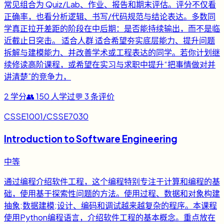
常见组合为 Quiz/Lab、作业、报告和期末评估。评分不仅看
正确率，也看分析逻辑、书写/代码规范与结论表达。多数同
学真正拉开差距的阶段在中后期：是否能持续输出，而不是临
近截止日突击。 适合人群 适合希望夯实底层能力、提升问题
拆解与建模能力、并改善学术或工程表达的同学。若你计划继
续修读高阶课程，或希望在实习与求职中提升“把事情做对并
讲清楚”的竞争力，
2
学分
👥
150
人学过
💬
3
条评价
CSSE1001/CSSE7030
Introduction to Software Engineering
中等
通过编程介绍软件工程，这个编程特别专注于计算和编程的基
础，使用基于探索性问题的方法。使用过程、数据和对象构建
抽象;数据建模;设计、编码和调试越来越复杂的程序。本课程
使用Python编程语言，介绍软件工程的基本概念。重点放在