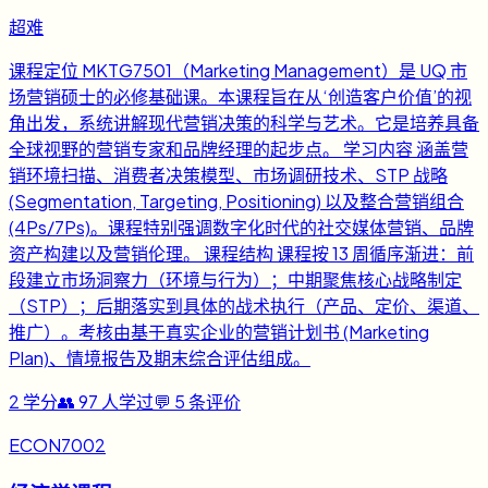
超难
课程定位 MKTG7501（Marketing Management）是 UQ 市
场营销硕士的必修基础课。本课程旨在从‘创造客户价值’的视
角出发，系统讲解现代营销决策的科学与艺术。它是培养具备
全球视野的营销专家和品牌经理的起步点。 学习内容 涵盖营
销环境扫描、消费者决策模型、市场调研技术、STP 战略
(Segmentation, Targeting, Positioning) 以及整合营销组合
(4Ps/7Ps)。课程特别强调数字化时代的社交媒体营销、品牌
资产构建以及营销伦理。 课程结构 课程按 13 周循序渐进：前
段建立市场洞察力（环境与行为）；中期聚焦核心战略制定
（STP）；后期落实到具体的战术执行（产品、定价、渠道、
推广）。考核由基于真实企业的营销计划书 (Marketing
Plan)、情境报告及期末综合评估组成。
2
学分
👥
97
人学过
💬
5
条评价
ECON7002