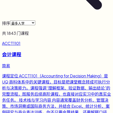
排序
共
1843
门课程
ACCT1101
会计课程
简易
课程定位 ACCT1101（Accounting for Decision Making）是
UQ 商科体系中的关键课程，目标是把课堂概念转成可执行分
析与决策能力。课程强调“理解框架、验证数据、输出结论”的
完整流程，既服务后续高阶课程，也直接对应实习中的真实业
务任务。 技术栈与学习内容 内容通常覆盖财务分析、管理决
策、市场洞察或国际商务方法，并结合 Excel、统计分析、案
例研究与商业表达训练。你不只要会算结果，还要解释口径、