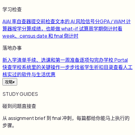
学习检查
AI
AI 率自查器
提交前检查文本的 AI 风险信号
分
GPA / WAM 计
算器
按学分算成绩，也能做 what-if 试算
周
学期倒计时
看
week、census date 和 final 倒计时
落地办事
新
入学清单
手续、选课和第一周准备逐项勾完
办
学校 Portal
快查
学校系统里的关键操作一步步找
省
学生折扣目录
查看人工
核实过的软件与生活优惠
攻略
▾
STUDY GUIDES
碰到问题直接查
从 assignment brief 到 final 冲刺，每篇都给你能马上执行的
步骤。