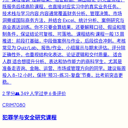
既服务后续高阶课程，也直接对应实习中的真实业务任务。
技术栈与学习内容 内容通常覆盖财务分析、管理决策、市场
洞察或国际商务方法，并结合 Excel、统计分析、案例研究与
商业表达训练。你不只要会算结果，还要解释口径、假设和限
制条件，保证结论可复核、可落地。 课程结构 课程一般 13 周
推进：前段打基础，中段做案例与作业，后段综合冲刺。考核
常见为 Quiz/Lab、报告/作业、小组展示与期末评估。评分除
正确性外，也重视结构化表达、论证逻辑和交付质量。 适合
人群 适合想提升分析、表达和协作能力的商科学生，尤其是
准备走咨询、金融、运营、市场或管理方向的同学。建议每周
投入 8-12 小时，保持“预习-练习-复盘”节奏，比考前突击更
稳。
2
学分
👥
349
人学过
💬
6
条评价
CRIM7080
犯罪学与安全研究课程