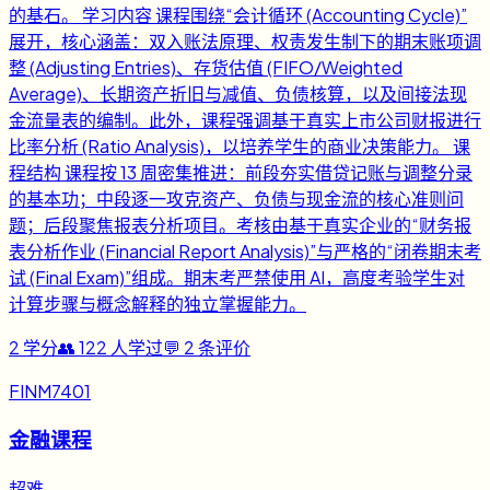
的基石。 学习内容 课程围绕“会计循环 (Accounting Cycle)”
展开，核心涵盖：双入账法原理、权责发生制下的期末账项调
整 (Adjusting Entries)、存货估值 (FIFO/Weighted
Average)、长期资产折旧与减值、负债核算，以及间接法现
金流量表的编制。此外，课程强调基于真实上市公司财报进行
比率分析 (Ratio Analysis)，以培养学生的商业决策能力。 课
程结构 课程按 13 周密集推进：前段夯实借贷记账与调整分录
的基本功；中段逐一攻克资产、负债与现金流的核心准则问
题；后段聚焦报表分析项目。考核由基于真实企业的“财务报
表分析作业 (Financial Report Analysis)”与严格的“闭卷期末考
试 (Final Exam)”组成。期末考严禁使用 AI，高度考验学生对
计算步骤与概念解释的独立掌握能力。
2
学分
👥
122
人学过
💬
2
条评价
FINM7401
金融课程
超难