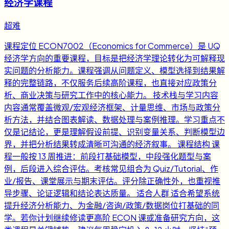
经济学课程
超难
课程定位 ECON7002（Economics for Commerce）是 UQ
经济学方向的重要课程，目标是把经济学理论转化为可解释现
实问题的分析能力。课程强调从问题定义、模型选择到结果解
释的完整链路，不仅服务后续高阶课程，也直接对应政策分
析、商业决策与研究工作中的核心能力。 技术栈与学习内容
内容通常覆盖微观/宏观经济框架、计量思维、市场与政策分
析方法，并结合图表解读、数据处理与案例推理。学习重点不
仅是记结论，更是理解假设前提、识别变量关系、判断模型边
界，并把分析结果转成清晰可沟通的经济叙事。 课程结构 课
程一般按 13 周推进：前段打基础模型，中段强化题型与案
例，后段进入综合评估。考核常见组合为 Quiz/Tutorial、作
业/报告、课堂展示与期末评估。评分除正确性外，也重视推
导步骤、论证逻辑和结论表达质量。 适合人群 适合希望系统
提升经济分析能力、为金融/咨询/政策/数据岗位打基础的同
学。若你计划继续修读更高阶 ECON 课或准备研究方向，这