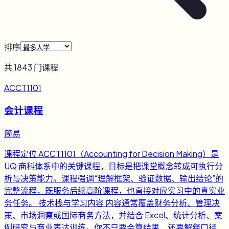
排序
共
1843
门课程
ACCT1101
会计课程
简易
课程定位 ACCT1101（Accounting for Decision Making）是
UQ 商科体系中的关键课程，目标是把课堂概念转成可执行分
析与决策能力。课程强调“理解框架、验证数据、输出结论”的
完整流程，既服务后续高阶课程，也直接对应实习中的真实业
务任务。 技术栈与学习内容 内容通常覆盖财务分析、管理决
策、市场洞察或国际商务方法，并结合 Excel、统计分析、案
例研究与商业表达训练。你不只要会算结果，还要解释口径、