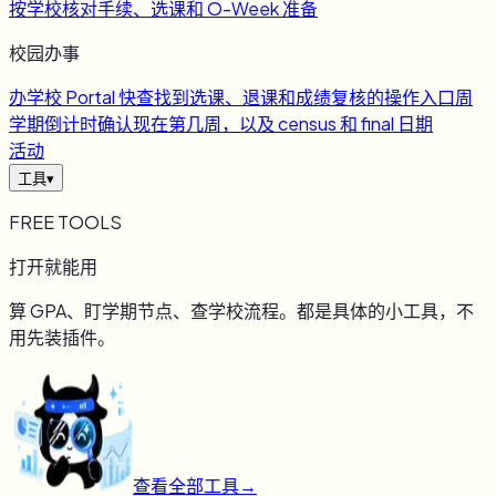
按学校核对手续、选课和 O-Week 准备
校园办事
办
学校 Portal 快查
找到选课、退课和成绩复核的操作入口
周
学期倒计时
确认现在第几周，以及 census 和 final 日期
活动
工具
▾
FREE TOOLS
打开就能用
算 GPA、盯学期节点、查学校流程。都是具体的小工具，不
用先装插件。
查看全部工具
→