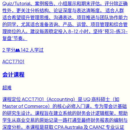
Quiz/Tutorial、案例报告、小组展示和期末评估。评分除正确
性外，更关注分析结构、论证深度与表达清晰度。 适合人群
适合希望提升管理思维、沟通表达、项目推进与团队协作能力
的同学，尤其适合准备咨询、产品、运营、项目管理和综合管
理岗位的人。建议每周稳定投入 8-12 小时，坚持“预习-练习-
复盘”节奏。
2
学分
👥
142
人学过
ACCT7101
会计课程
超难
课程定位 ACCT7101（Accounting）是 UQ 商科硕士（如
Master of Commerce）的核心必修入门课，专为零会计基础
的研究生设计。课程旨在建立系统的财务会计逻辑框架，帮助
学生从商业交易的原始记录一路打通至最终财务报表的编制与
深度分析。本课程是获取 CPA Australia 及 CAANZ 专业认证