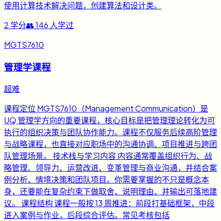
使用计算技术解决问题，创建算法和设计类。
2
学分
👥
146
人学过
MGTS7610
管理学课程
超难
课程定位 MGTS7610（Management Communication）是
UQ 管理学方向的重要课程，核心目标是把管理理论转化为可
执行的组织决策与团队协作能力。课程不仅服务后续高阶管理
与战略课程，也直接对应职场中的沟通协调、项目推进与跨团
队管理场景。 技术栈与学习内容 内容通常覆盖组织行为、战
略管理、领导力、运营改进、变革管理与商业沟通，并结合案
例分析、情境决策和团队项目。你需要掌握的不只是概念本
身，还要能在复杂约束下做取舍、说明理由、并输出可落地建
议。 课程结构 课程一般按 13 周推进：前段打基础框架，中段
进入案例与作业，后段综合评估。常见考核包括