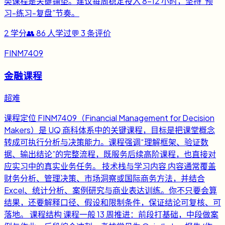
类课程是关键铺垫。建议每周稳定投入 8-12 小时，坚持“预
习-练习-复盘”节奏。
2
学分
👥
86
人学过
💬
3
条评价
FINM7409
金融课程
超难
课程定位 FINM7409（Financial Management for Decision
Makers）是 UQ 商科体系中的关键课程，目标是把课堂概念
转成可执行分析与决策能力。课程强调“理解框架、验证数
据、输出结论”的完整流程，既服务后续高阶课程，也直接对
应实习中的真实业务任务。 技术栈与学习内容 内容通常覆盖
财务分析、管理决策、市场洞察或国际商务方法，并结合
Excel、统计分析、案例研究与商业表达训练。你不只要会算
结果，还要解释口径、假设和限制条件，保证结论可复核、可
落地。 课程结构 课程一般 13 周推进：前段打基础，中段做案