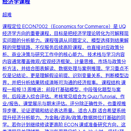
经济学课程
超难
课程定位 ECON7002（Economics for Commerce）是 UQ
经济学方向的重要课程，目标是把经济学理论转化为可解释现
实问题的分析能力。课程强调从问题定义、模型选择到结果解
释的完整链路，不仅服务后续高阶课程，也直接对应政策分
析、商业决策与研究工作中的核心能力。 技术栈与学习内容
内容通常覆盖微观/宏观经济框架、计量思维、市场与政策分
析方法，并结合图表解读、数据处理与案例推理。学习重点不
仅是记结论，更是理解假设前提、识别变量关系、判断模型边
界，并把分析结果转成清晰可沟通的经济叙事。 课程结构 课
程一般按 13 周推进：前段打基础模型，中段强化题型与案
例，后段进入综合评估。考核常见组合为 Quiz/Tutorial、作
业/报告、课堂展示与期末评估。评分除正确性外，也重视推
导步骤、论证逻辑和结论表达质量。 适合人群 适合希望系统
提升经济分析能力、为金融/咨询/政策/数据岗位打基础的同
学。若你计划继续修读更高阶 ECON 课或准备研究方向，这