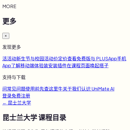
MORE
更多
×
发现更多
活
活动
新生节与校园活动
价
定价
查看免费版与 PLUS
App
手机
App
了解移动端体验
装
安装插件
在课程页面唤起搭子
支持与下载
问
常见问题
使用前先查这里
牛
关于我们
认识 UniMate AI
登录
免费注册
←
昆士兰大学
昆士兰大学
课程目录