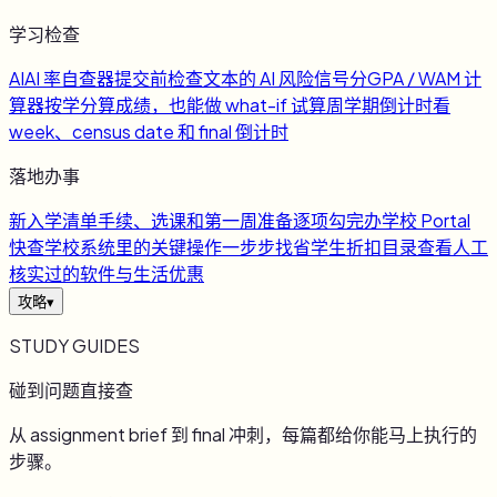
学习检查
AI
AI 率自查器
提交前检查文本的 AI 风险信号
分
GPA / WAM 计
算器
按学分算成绩，也能做 what-if 试算
周
学期倒计时
看
week、census date 和 final 倒计时
落地办事
新
入学清单
手续、选课和第一周准备逐项勾完
办
学校 Portal
快查
学校系统里的关键操作一步步找
省
学生折扣目录
查看人工
核实过的软件与生活优惠
攻略
▾
STUDY GUIDES
碰到问题直接查
从 assignment brief 到 final 冲刺，每篇都给你能马上执行的
步骤。