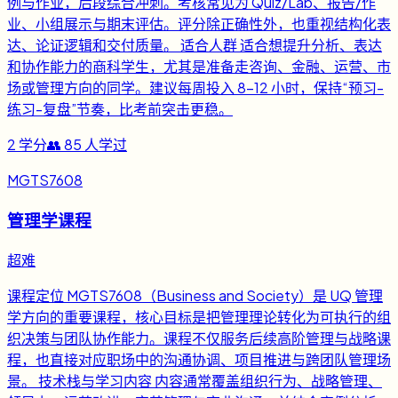
例与作业，后段综合冲刺。考核常见为 Quiz/Lab、报告/作
业、小组展示与期末评估。评分除正确性外，也重视结构化表
达、论证逻辑和交付质量。 适合人群 适合想提升分析、表达
和协作能力的商科学生，尤其是准备走咨询、金融、运营、市
场或管理方向的同学。建议每周投入 8-12 小时，保持“预习-
练习-复盘”节奏，比考前突击更稳。
2
学分
👥
85
人学过
MGTS7608
管理学课程
超难
课程定位 MGTS7608（Business and Society）是 UQ 管理
学方向的重要课程，核心目标是把管理理论转化为可执行的组
织决策与团队协作能力。课程不仅服务后续高阶管理与战略课
程，也直接对应职场中的沟通协调、项目推进与跨团队管理场
景。 技术栈与学习内容 内容通常覆盖组织行为、战略管理、