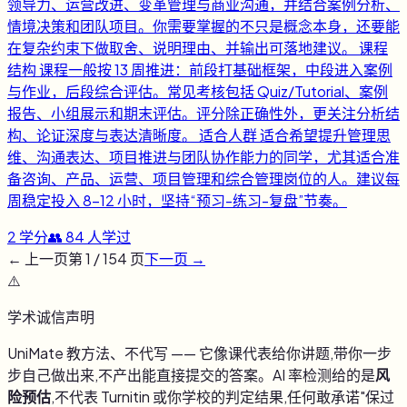
领导力、运营改进、变革管理与商业沟通，并结合案例分析、
情境决策和团队项目。你需要掌握的不只是概念本身，还要能
在复杂约束下做取舍、说明理由、并输出可落地建议。 课程
结构 课程一般按 13 周推进：前段打基础框架，中段进入案例
与作业，后段综合评估。常见考核包括 Quiz/Tutorial、案例
报告、小组展示和期末评估。评分除正确性外，更关注分析结
构、论证深度与表达清晰度。 适合人群 适合希望提升管理思
维、沟通表达、项目推进与团队协作能力的同学，尤其适合准
备咨询、产品、运营、项目管理和综合管理岗位的人。建议每
周稳定投入 8-12 小时，坚持“预习-练习-复盘”节奏。
2
学分
👥
84
人学过
← 上一页
第
1
/
154
页
下一页 →
⚠️
学术诚信声明
UniMate 教方法、不代写 —— 它像课代表给你讲题,带你一步
步自己做出来,不产出能直接提交的答案。AI 率检测给的是
风
险预估
,不代表 Turnitin 或你学校的判定结果,任何敢承诺"保过