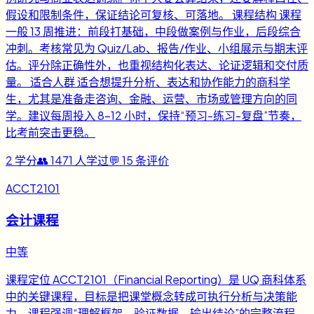
假设和限制条件，保证结论可复核、可落地。 课程结构 课程
一般 13 周推进：前段打基础，中段做案例与作业，后段综合
冲刺。考核常见为 Quiz/Lab、报告/作业、小组展示与期末评
估。评分除正确性外，也重视结构化表达、论证逻辑和交付质
量。 适合人群 适合想提升分析、表达和协作能力的商科学
生，尤其是准备走咨询、金融、运营、市场或管理方向的同
学。建议每周投入 8-12 小时，保持“预习-练习-复盘”节奏，
比考前突击更稳。
2
学分
👥
1471
人学过
💬
15
条评价
ACCT2101
会计课程
中等
课程定位 ACCT2101（Financial Reporting）是 UQ 商科体系
中的关键课程，目标是把课堂概念转成可执行分析与决策能
力。课程强调“理解框架、验证数据、输出结论”的完整流程，