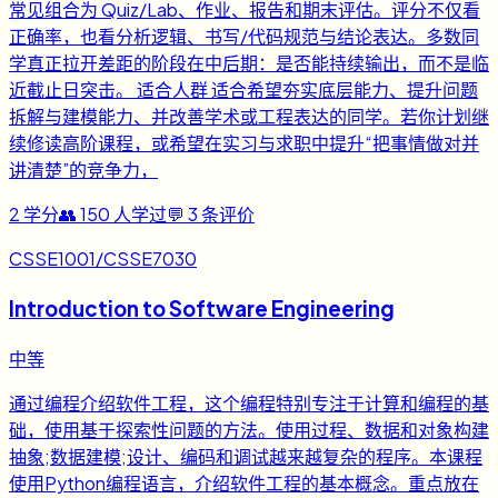
常见组合为 Quiz/Lab、作业、报告和期末评估。评分不仅看
正确率，也看分析逻辑、书写/代码规范与结论表达。多数同
学真正拉开差距的阶段在中后期：是否能持续输出，而不是临
近截止日突击。 适合人群 适合希望夯实底层能力、提升问题
拆解与建模能力、并改善学术或工程表达的同学。若你计划继
续修读高阶课程，或希望在实习与求职中提升“把事情做对并
讲清楚”的竞争力，
2
学分
👥
150
人学过
💬
3
条评价
CSSE1001/CSSE7030
Introduction to Software Engineering
中等
通过编程介绍软件工程，这个编程特别专注于计算和编程的基
础，使用基于探索性问题的方法。使用过程、数据和对象构建
抽象;数据建模;设计、编码和调试越来越复杂的程序。本课程
使用Python编程语言，介绍软件工程的基本概念。重点放在