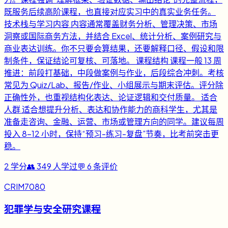
既服务后续高阶课程，也直接对应实习中的真实业务任务。
技术栈与学习内容 内容通常覆盖财务分析、管理决策、市场
洞察或国际商务方法，并结合 Excel、统计分析、案例研究与
商业表达训练。你不只要会算结果，还要解释口径、假设和限
制条件，保证结论可复核、可落地。 课程结构 课程一般 13 周
推进：前段打基础，中段做案例与作业，后段综合冲刺。考核
常见为 Quiz/Lab、报告/作业、小组展示与期末评估。评分除
正确性外，也重视结构化表达、论证逻辑和交付质量。 适合
人群 适合想提升分析、表达和协作能力的商科学生，尤其是
准备走咨询、金融、运营、市场或管理方向的同学。建议每周
投入 8-12 小时，保持“预习-练习-复盘”节奏，比考前突击更
稳。
2
学分
👥
349
人学过
💬
6
条评价
CRIM7080
犯罪学与安全研究课程