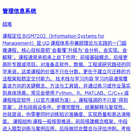
管理信息系统
超难
课程定位 BISM7202（Information Systems for
Management）是 UQ 课程体系中兼顾理论与实践的一门超
难课程，核心目标是把“会看懂”升级为“会分析、会实现、会
解释”。课程通常承担承上启下作用：前接基础概念，后接更
高阶专题或项目。对准备走软件、数据、工程或研究路径的同
学来说，这类课程的价值不只在分数，更在于建立可迁移的方
法框架和稳定交付能力。 技术栈与学习内容 学习内容通常覆
盖该方向的关键概念、方法与工具链，并通过练习或作业落实
到具体场景。常见会使用 Python、R、MATLAB、C/C++ 或
课程指定软件（以官方课纲为准）。课程强调的不只是“得到
答案”，还包括假设条件、步骤完整性、结果解释与复现性。
也就是说，你需要同时训练知识准确度、实现质量和表达清晰
度。 课程结构 课程一般按周推进，前段搭建概念框架，中段
进入题型训练与案例应用，后段做综合整合与评估冲刺。考核