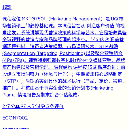
超难
课程定位 MKTG7501（Marketing Management）是 UQ 市
场营销硕士的必修基础课。本课程旨在从‘创造客户价值’的视
角出发，系统讲解现代营销决策的科学与艺术。它是培养具备
全球视野的营销专家和品牌经理的起步点。 学习内容 涵盖营
销环境扫描、消费者决策模型、市场调研技术、STP 战略
(Segmentation, Targeting, Positioning) 以及整合营销组合
(4Ps/7Ps)。课程特别强调数字化时代的社交媒体营销、品牌
资产构建以及营销伦理。 课程结构 课程按 13 周循序渐进：前
段建立市场洞察力（环境与行为）；中期聚焦核心战略制定
（STP）；后期落实到具体的战术执行（产品、定价、渠道、
推广）。考核由基于真实企业的营销计划书 (Marketing
Plan)、情境报告及期末综合评估组成。
2
学分
👥
97
人学过
💬
5
条评价
ECON7002