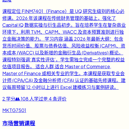
课程定位 FINM7401（Finance）是 UQ 研究生级别的核心必
修课。2026 年该课程在传统财务管理的基础上，强化了
Capital IQ 数据实操与衍生品初步。旨在培养学生在复杂商业
环境下，利用 TVM、CAPM、WACC 及资本预算准则进行独
立金融决策的能力。 学习内容 涵盖 2026 年最新大纲：包含
货币时间价值、股票与债券估值、风险收益权衡 (CAPM)、资
本成本 (WACC) 以及新增的金融衍生品 (Derivatives) 概论。
课程特别强调‘真实性评估’，学生需独立完成一个完整的权益
估值项目报告。 适合人群 适合 Master of Commerce,
Master of Finance 或相关专业的学生。本课程是获取专业会
计师 (CPA/CA) 及金融分析师 (CFA) 认证的基础先修课程。建
议每周预留 12 小时以上进行 Excel 建模练习与案例研读。
2
学分
👥
108
人学过
💬
4
条评价
MKTG7501
市场营销课程