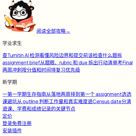
阅读全部攻略
→
学业求生
查
Turnitin AI 检测
看懂风险边界和提交前该检查什么
题
拆
assignment brief
从题眼、rubric 和 due 拆出行动清单
考
Final
两周冲刺
按分值和时间排复习优先级
新学期
一
第一学期生存指南
从落地两周排到第一个 assignment
选
选
课避坑
从 outline 判断工作量和真实难度
退
Census date
分清
退课、学费和成绩记录的关键节点
定价
登录
免费注册
安装插件