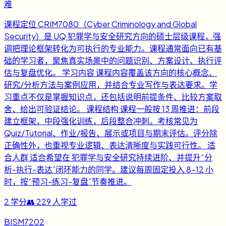
难
课程定位 CRIM7080（Cyber Criminology and Global
Security）是 UQ 犯罪学与安全研究方向的硕士层级课程，强
调把理论框架转化为可执行的专业能力。课程通常面向已有基
础的学习者，聚焦真实场景中的问题识别、方案设计、执行评
估与复盘优化。 学习内容 课程内容覆盖该方向的核心概念、
研究/分析方法与案例应用，并结合专业写作与表达要求。学
习重点不仅是掌握知识点，还包括说明前提条件、比较方案取
舍、给出可验证结论。 课程结构 课程一般按 13 周推进：前段
建立框架，中段强化训练，后段整合冲刺。考核常见为
Quiz/Tutorial、作业/报告、展示或项目与期末评估。评分除
正确性外，也重视专业逻辑、表达清晰度与实践可行性。 适
合人群 适合希望在 犯罪学与安全研究持续进阶、并提升“分
析-执行-表达”闭环能力的同学。建议每周固定投入 8-12 小
时，按“预习-练习-复盘”节奏推进。
2
学分
👥
229
人学过
BISM7202