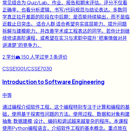
常见组合为 Quiz/Lab、作业、报告和期末评估。评分不仅看
正确率，也看分析逻辑、书写/代码规范与结论表达。多数同
学真正拉开差距的阶段在中后期：是否能持续输出，而不是临
近截止日突击。 适合人群 适合希望夯实底层能力、提升问题
拆解与建模能力、并改善学术或工程表达的同学。若你计划继
续修读高阶课程，或希望在实习与求职中提升“把事情做对并
讲清楚”的竞争力，
2
学分
👥
150
人学过
💬
3
条评价
CSSE1001/CSSE7030
Introduction to Software Engineering
中等
通过编程介绍软件工程，这个编程特别专注于计算和编程的基
础，使用基于探索性问题的方法。使用过程、数据和对象构建
抽象;数据建模;设计、编码和调试越来越复杂的程序。本课程
使用Python编程语言，介绍软件工程的基本概念。重点放在