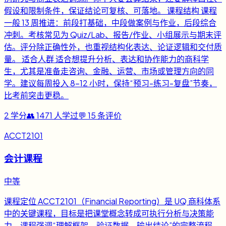
假设和限制条件，保证结论可复核、可落地。 课程结构 课程
一般 13 周推进：前段打基础，中段做案例与作业，后段综合
冲刺。考核常见为 Quiz/Lab、报告/作业、小组展示与期末评
估。评分除正确性外，也重视结构化表达、论证逻辑和交付质
量。 适合人群 适合想提升分析、表达和协作能力的商科学
生，尤其是准备走咨询、金融、运营、市场或管理方向的同
学。建议每周投入 8-12 小时，保持“预习-练习-复盘”节奏，
比考前突击更稳。
2
学分
👥
1471
人学过
💬
15
条评价
ACCT2101
会计课程
中等
课程定位 ACCT2101（Financial Reporting）是 UQ 商科体系
中的关键课程，目标是把课堂概念转成可执行分析与决策能
力。课程强调“理解框架、验证数据、输出结论”的完整流程，