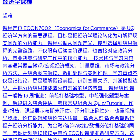
经济学课程
超难
课程定位 ECON7002（Economics for Commerce）是 UQ
经济学方向的重要课程，目标是把经济学理论转化为可解释现
实问题的分析能力。课程强调从问题定义、模型选择到结果解
释的完整链路，不仅服务后续高阶课程，也直接对应政策分
析、商业决策与研究工作中的核心能力。 技术栈与学习内容
内容通常覆盖微观/宏观经济框架、计量思维、市场与政策分
析方法，并结合图表解读、数据处理与案例推理。学习重点不
仅是记结论，更是理解假设前提、识别变量关系、判断模型边
界，并把分析结果转成清晰可沟通的经济叙事。 课程结构 课
程一般按 13 周推进：前段打基础模型，中段强化题型与案
例，后段进入综合评估。考核常见组合为 Quiz/Tutorial、作
业/报告、课堂展示与期末评估。评分除正确性外，也重视推
导步骤、论证逻辑和结论表达质量。 适合人群 适合希望系统
提升经济分析能力、为金融/咨询/政策/数据岗位打基础的同
学。若你计划继续修读更高阶 ECON 课或准备研究方向，这