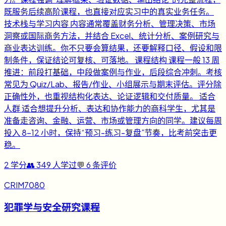
既服务后续高阶课程，也直接对应实习中的真实业务任务。
技术栈与学习内容 内容通常覆盖财务分析、管理决策、市场
洞察或国际商务方法，并结合 Excel、统计分析、案例研究与
商业表达训练。你不只要会算结果，还要解释口径、假设和限
制条件，保证结论可复核、可落地。 课程结构 课程一般 13 周
推进：前段打基础，中段做案例与作业，后段综合冲刺。考核
常见为 Quiz/Lab、报告/作业、小组展示与期末评估。评分除
正确性外，也重视结构化表达、论证逻辑和交付质量。 适合
人群 适合想提升分析、表达和协作能力的商科学生，尤其是
准备走咨询、金融、运营、市场或管理方向的同学。建议每周
投入 8-12 小时，保持“预习-练习-复盘”节奏，比考前突击更
稳。
2
学分
👥
349
人学过
💬
6
条评价
CRIM7080
犯罪学与安全研究课程