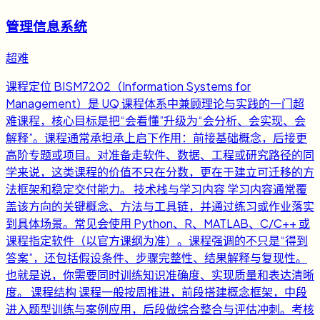
管理信息系统
超难
课程定位 BISM7202（Information Systems for
Management）是 UQ 课程体系中兼顾理论与实践的一门超
难课程，核心目标是把“会看懂”升级为“会分析、会实现、会
解释”。课程通常承担承上启下作用：前接基础概念，后接更
高阶专题或项目。对准备走软件、数据、工程或研究路径的同
学来说，这类课程的价值不只在分数，更在于建立可迁移的方
法框架和稳定交付能力。 技术栈与学习内容 学习内容通常覆
盖该方向的关键概念、方法与工具链，并通过练习或作业落实
到具体场景。常见会使用 Python、R、MATLAB、C/C++ 或
课程指定软件（以官方课纲为准）。课程强调的不只是“得到
答案”，还包括假设条件、步骤完整性、结果解释与复现性。
也就是说，你需要同时训练知识准确度、实现质量和表达清晰
度。 课程结构 课程一般按周推进，前段搭建概念框架，中段
进入题型训练与案例应用，后段做综合整合与评估冲刺。考核