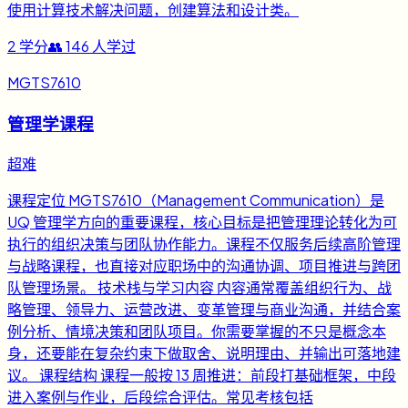
使用计算技术解决问题，创建算法和设计类。
2
学分
👥
146
人学过
MGTS7610
管理学课程
超难
课程定位 MGTS7610（Management Communication）是
UQ 管理学方向的重要课程，核心目标是把管理理论转化为可
执行的组织决策与团队协作能力。课程不仅服务后续高阶管理
与战略课程，也直接对应职场中的沟通协调、项目推进与跨团
队管理场景。 技术栈与学习内容 内容通常覆盖组织行为、战
略管理、领导力、运营改进、变革管理与商业沟通，并结合案
例分析、情境决策和团队项目。你需要掌握的不只是概念本
身，还要能在复杂约束下做取舍、说明理由、并输出可落地建
议。 课程结构 课程一般按 13 周推进：前段打基础框架，中段
进入案例与作业，后段综合评估。常见考核包括