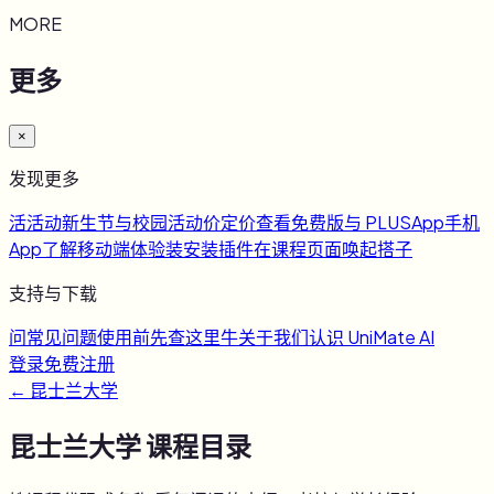
MORE
更多
×
发现更多
活
活动
新生节与校园活动
价
定价
查看免费版与 PLUS
App
手机
App
了解移动端体验
装
安装插件
在课程页面唤起搭子
支持与下载
问
常见问题
使用前先查这里
牛
关于我们
认识 UniMate AI
登录
免费注册
←
昆士兰大学
昆士兰大学
课程目录