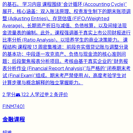
的基石。 学习内容 课程围绕“会计循环 (Accounting Cycle)”
展开，核心涵盖：双入账法原理、权责发生制下的期末账项调
整 (Adjusting Entries)、存货估值 (FIFO/Weighted
Average)、长期资产折旧与减值、负债核算，以及间接法现
金流量表的编制。此外，课程强调基于真实上市公司财报进行
比率分析 (Ratio Analysis)，以培养学生的商业决策能力。 课
程结构 课程按 13 周密集推进：前段夯实借贷记账与调整分录
的基本功；中段逐一攻克资产、负债与现金流的核心准则问
题；后段聚焦报表分析项目。考核由基于真实企业的“财务报
表分析作业 (Financial Report Analysis)”与严格的“闭卷期末考
试 (Final Exam)”组成。期末考严禁使用 AI，高度考验学生对
计算步骤与概念解释的独立掌握能力。
2
学分
👥
122
人学过
💬
2
条评价
FINM7401
金融课程
超难