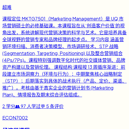
超难
课程定位 MKTG7501（Marketing Management）是 UQ 市
场营销硕士的必修基础课。本课程旨在从‘创造客户价值’的视
角出发，系统讲解现代营销决策的科学与艺术。它是培养具备
全球视野的营销专家和品牌经理的起步点。 学习内容 涵盖营
销环境扫描、消费者决策模型、市场调研技术、STP 战略
(Segmentation, Targeting, Positioning) 以及整合营销组合
(4Ps/7Ps)。课程特别强调数字化时代的社交媒体营销、品牌
资产构建以及营销伦理。 课程结构 课程按 13 周循序渐进：前
段建立市场洞察力（环境与行为）；中期聚焦核心战略制定
（STP）；后期落实到具体的战术执行（产品、定价、渠道、
推广）。考核由基于真实企业的营销计划书 (Marketing
Plan)、情境报告及期末综合评估组成。
2
学分
👥
97
人学过
💬
5
条评价
ECON7002