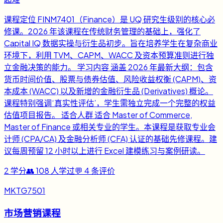
课程定位 FINM7401（Finance）是 UQ 研究生级别的核心必
修课。2026 年该课程在传统财务管理的基础上，强化了
Capital IQ 数据实操与衍生品初步。旨在培养学生在复杂商业
环境下，利用 TVM、CAPM、WACC 及资本预算准则进行独
立金融决策的能力。 学习内容 涵盖 2026 年最新大纲：包含
货币时间价值、股票与债券估值、风险收益权衡 (CAPM)、资
本成本 (WACC) 以及新增的金融衍生品 (Derivatives) 概论。
课程特别强调‘真实性评估’，学生需独立完成一个完整的权益
估值项目报告。 适合人群 适合 Master of Commerce,
Master of Finance 或相关专业的学生。本课程是获取专业会
计师 (CPA/CA) 及金融分析师 (CFA) 认证的基础先修课程。建
议每周预留 12 小时以上进行 Excel 建模练习与案例研读。
2
学分
👥
108
人学过
💬
4
条评价
MKTG7501
市场营销课程