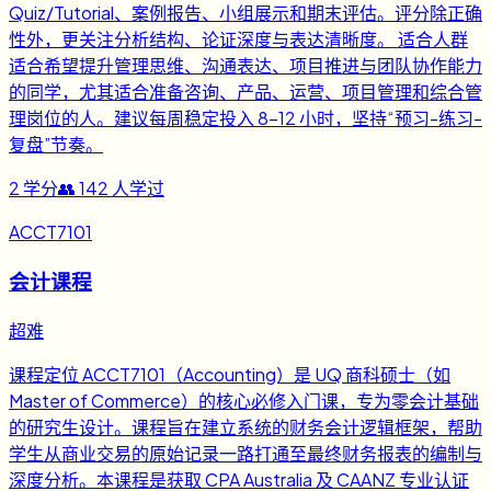
Quiz/Tutorial、案例报告、小组展示和期末评估。评分除正确
性外，更关注分析结构、论证深度与表达清晰度。 适合人群
适合希望提升管理思维、沟通表达、项目推进与团队协作能力
的同学，尤其适合准备咨询、产品、运营、项目管理和综合管
理岗位的人。建议每周稳定投入 8-12 小时，坚持“预习-练习-
复盘”节奏。
2
学分
👥
142
人学过
ACCT7101
会计课程
超难
课程定位 ACCT7101（Accounting）是 UQ 商科硕士（如
Master of Commerce）的核心必修入门课，专为零会计基础
的研究生设计。课程旨在建立系统的财务会计逻辑框架，帮助
学生从商业交易的原始记录一路打通至最终财务报表的编制与
深度分析。本课程是获取 CPA Australia 及 CAANZ 专业认证