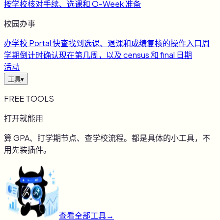
按学校核对手续、选课和 O-Week 准备
校园办事
办
学校 Portal 快查
找到选课、退课和成绩复核的操作入口
周
学期倒计时
确认现在第几周，以及 census 和 final 日期
活动
工具
▾
FREE TOOLS
打开就能用
算 GPA、盯学期节点、查学校流程。都是具体的小工具，不
用先装插件。
查看全部工具
→