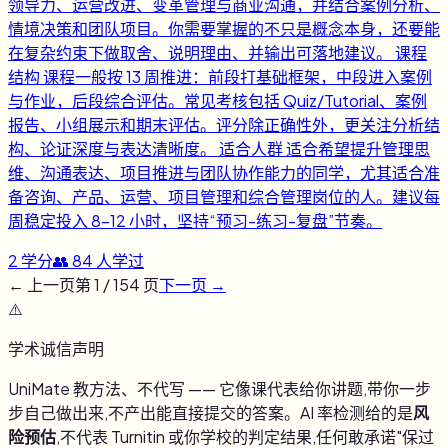
领导力、运营改进、变革管理与商业沟通，并结合案例分析、
情境决策和团队项目。你需要掌握的不只是概念本身，还要能
在复杂约束下做取舍、说明理由、并输出可落地建议。 课程
结构 课程一般按 13 周推进：前段打基础框架，中段进入案例
与作业，后段综合评估。常见考核包括 Quiz/Tutorial、案例
报告、小组展示和期末评估。评分除正确性外，更关注分析结
构、论证深度与表达清晰度。 适合人群 适合希望提升管理思
维、沟通表达、项目推进与团队协作能力的同学，尤其适合准
备咨询、产品、运营、项目管理和综合管理岗位的人。建议每
周稳定投入 8-12 小时，坚持“预习-练习-复盘”节奏。
2
学分
👥
84
人学过
← 上一页
第
1
/
154
页
下一页 →
⚠️
学术诚信声明
UniMate 教方法、不代写 —— 它像课代表给你讲题,带你一步
步自己做出来,不产出能直接提交的答案。AI 率检测给的是
风
险预估
,不代表 Turnitin 或你学校的判定结果,任何敢承诺"保过