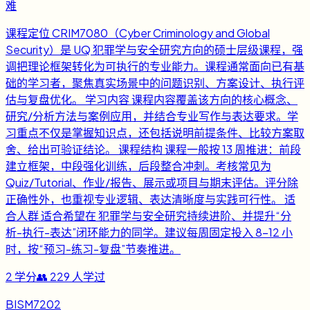
难
课程定位 CRIM7080（Cyber Criminology and Global
Security）是 UQ 犯罪学与安全研究方向的硕士层级课程，强
调把理论框架转化为可执行的专业能力。课程通常面向已有基
础的学习者，聚焦真实场景中的问题识别、方案设计、执行评
估与复盘优化。 学习内容 课程内容覆盖该方向的核心概念、
研究/分析方法与案例应用，并结合专业写作与表达要求。学
习重点不仅是掌握知识点，还包括说明前提条件、比较方案取
舍、给出可验证结论。 课程结构 课程一般按 13 周推进：前段
建立框架，中段强化训练，后段整合冲刺。考核常见为
Quiz/Tutorial、作业/报告、展示或项目与期末评估。评分除
正确性外，也重视专业逻辑、表达清晰度与实践可行性。 适
合人群 适合希望在 犯罪学与安全研究持续进阶、并提升“分
析-执行-表达”闭环能力的同学。建议每周固定投入 8-12 小
时，按“预习-练习-复盘”节奏推进。
2
学分
👥
229
人学过
BISM7202