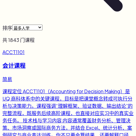
排序
共
1843
门课程
ACCT1101
会计课程
简易
课程定位 ACCT1101（Accounting for Decision Making）是
UQ 商科体系中的关键课程，目标是把课堂概念转成可执行分
析与决策能力。课程强调“理解框架、验证数据、输出结论”的
完整流程，既服务后续高阶课程，也直接对应实习中的真实业
务任务。 技术栈与学习内容 内容通常覆盖财务分析、管理决
策、市场洞察或国际商务方法，并结合 Excel、统计分析、案
例研究与商业表达训练。你不只要会算结果，还要解释口径、