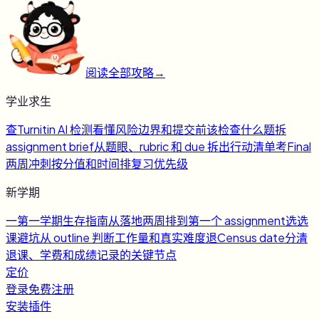
阅读全部攻略
→
学业求生
查
Turnitin AI 检测
看懂风险边界和提交前该检查什么
题
拆
assignment brief
从题眼、rubric 和 due 拆出行动清单
考
Final
两周冲刺
按分值和时间排复习优先级
新学期
一
第一学期生存指南
从落地两周排到第一个 assignment
选
选
课避坑
从 outline 判断工作量和真实难度
退
Census date
分清
退课、学费和成绩记录的关键节点
定价
登录
免费注册
安装插件