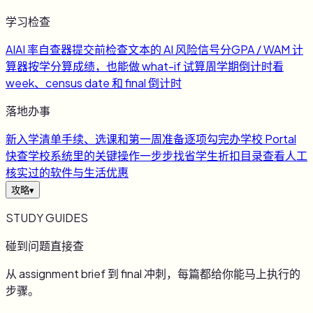
学习检查
AI
AI 率自查器
提交前检查文本的 AI 风险信号
分
GPA / WAM 计
算器
按学分算成绩，也能做 what-if 试算
周
学期倒计时
看
week、census date 和 final 倒计时
落地办事
新
入学清单
手续、选课和第一周准备逐项勾完
办
学校 Portal
快查
学校系统里的关键操作一步步找
省
学生折扣目录
查看人工
核实过的软件与生活优惠
攻略
▾
STUDY GUIDES
碰到问题直接查
从 assignment brief 到 final 冲刺，每篇都给你能马上执行的
步骤。