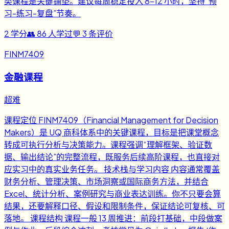
类课程是关键铺垫。建议每周稳定投入 8-12 小时，坚持“预
习-练习-复盘”节奏。
2
学分
👥
86
人学过
💬
3
条评价
FINM7409
金融课程
超难
课程定位 FINM7409（Financial Management for Decision
Makers）是 UQ 商科体系中的关键课程，目标是把课堂概念
转成可执行分析与决策能力。课程强调“理解框架、验证数
据、输出结论”的完整流程，既服务后续高阶课程，也直接对
应实习中的真实业务任务。 技术栈与学习内容 内容通常覆盖
财务分析、管理决策、市场洞察或国际商务方法，并结合
Excel、统计分析、案例研究与商业表达训练。你不只要会算
结果，还要解释口径、假设和限制条件，保证结论可复核、可
落地。 课程结构 课程一般 13 周推进：前段打基础，中段做案