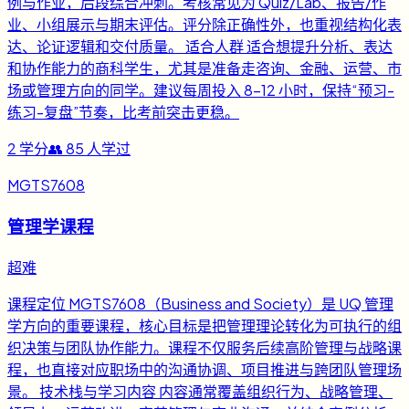
例与作业，后段综合冲刺。考核常见为 Quiz/Lab、报告/作
业、小组展示与期末评估。评分除正确性外，也重视结构化表
达、论证逻辑和交付质量。 适合人群 适合想提升分析、表达
和协作能力的商科学生，尤其是准备走咨询、金融、运营、市
场或管理方向的同学。建议每周投入 8-12 小时，保持“预习-
练习-复盘”节奏，比考前突击更稳。
2
学分
👥
85
人学过
MGTS7608
管理学课程
超难
课程定位 MGTS7608（Business and Society）是 UQ 管理
学方向的重要课程，核心目标是把管理理论转化为可执行的组
织决策与团队协作能力。课程不仅服务后续高阶管理与战略课
程，也直接对应职场中的沟通协调、项目推进与跨团队管理场
景。 技术栈与学习内容 内容通常覆盖组织行为、战略管理、