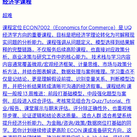
经济学课程
超难
课程定位 ECON7002（Economics for Commerce）是 UQ
经济学方向的重要课程，目标是把经济学理论转化为可解释现
实问题的分析能力。课程强调从问题定义、模型选择到结果解
释的完整链路，不仅服务后续高阶课程，也直接对应政策分
析、商业决策与研究工作中的核心能力。 技术栈与学习内容
内容通常覆盖微观/宏观经济框架、计量思维、市场与政策分
析方法，并结合图表解读、数据处理与案例推理。学习重点不
仅是记结论，更是理解假设前提、识别变量关系、判断模型边
界，并把分析结果转成清晰可沟通的经济叙事。 课程结构 课
程一般按 13 周推进：前段打基础模型，中段强化题型与案
例，后段进入综合评估。考核常见组合为 Quiz/Tutorial、作
业/报告、课堂展示与期末评估。评分除正确性外，也重视推
导步骤、论证逻辑和结论表达质量。 适合人群 适合希望系统
提升经济分析能力、为金融/咨询/政策/数据岗位打基础的同
学。若你计划继续修读更高阶 ECON 课或准备研究方向，这