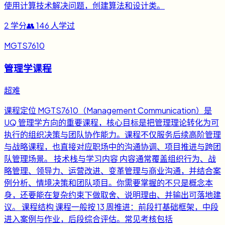
使用计算技术解决问题，创建算法和设计类。
2
学分
👥
146
人学过
MGTS7610
管理学课程
超难
课程定位 MGTS7610（Management Communication）是
UQ 管理学方向的重要课程，核心目标是把管理理论转化为可
执行的组织决策与团队协作能力。课程不仅服务后续高阶管理
与战略课程，也直接对应职场中的沟通协调、项目推进与跨团
队管理场景。 技术栈与学习内容 内容通常覆盖组织行为、战
略管理、领导力、运营改进、变革管理与商业沟通，并结合案
例分析、情境决策和团队项目。你需要掌握的不只是概念本
身，还要能在复杂约束下做取舍、说明理由、并输出可落地建
议。 课程结构 课程一般按 13 周推进：前段打基础框架，中段
进入案例与作业，后段综合评估。常见考核包括