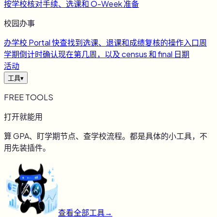
按学校核对手续、选课和 O-Week 准备
校园办事
办
学校 Portal 快查
找到选课、退课和成绩复核的操作入口
周
学期倒计时
确认现在第几周，以及 census 和 final 日期
活动
工具
▾
FREE TOOLS
打开就能用
算 GPA、盯学期节点、查学校流程。都是具体的小工具，不
用先装插件。
查看全部工具
→