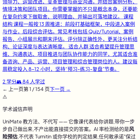
领导力、运营改进、变革管理与商业沟通，并结合案例分析、
情境决策和团队项目。你需要掌握的不只是概念本身，还要能
在复杂约束下做取舍、说明理由、并输出可落地建议。 课程
结构 课程一般按 13 周推进：前段打基础框架，中段进入案例
与作业，后段综合评估。常见考核包括 Quiz/Tutorial、案例
报告、小组展示和期末评估。评分除正确性外，更关注分析结
构、论证深度与表达清晰度。 适合人群 适合希望提升管理思
维、沟通表达、项目推进与团队协作能力的同学，尤其适合准
备咨询、产品、运营、项目管理和综合管理岗位的人。建议每
周稳定投入 8-12 小时，坚持“预习-练习-复盘”节奏。
2
学分
👥
84
人学过
← 上一页
第
1
/
154
页
下一页 →
⚠️
学术诚信声明
UniMate 教方法、不代写 —— 它像课代表给你讲题,带你一步
步自己做出来,不产出能直接提交的答案。AI 率检测给的是
风
险预估
,不代表 Turnitin 或你学校的判定结果,任何敢承诺"保过