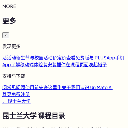
MORE
更多
×
发现更多
活
活动
新生节与校园活动
价
定价
查看免费版与 PLUS
App
手机
App
了解移动端体验
装
安装插件
在课程页面唤起搭子
支持与下载
问
常见问题
使用前先查这里
牛
关于我们
认识 UniMate AI
登录
免费注册
←
昆士兰大学
昆士兰大学
课程目录