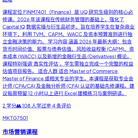
课程定位 FINM7401（Finance）是 UQ 研究生级别的核心必
修课。2026 年该课程在传统财务管理的基础上，强化了
Capital IQ 数据实操与衍生品初步。旨在培养学生在复杂商业
环境下，利用 TVM、CAPM、WACC 及资本预算准则进行独
立金融决策的能力。 学习内容 涵盖 2026 年最新大纲：包含
货币时间价值、股票与债券估值、风险收益权衡 (CAPM)、资
本成本 (WACC) 以及新增的金融衍生品 (Derivatives) 概论。
课程特别强调‘真实性评估’，学生需独立完成一个完整的权益
估值项目报告。 适合人群 适合 Master of Commerce,
Master of Finance 或相关专业的学生。本课程是获取专业会
计师 (CPA/CA) 及金融分析师 (CFA) 认证的基础先修课程。建
议每周预留 12 小时以上进行 Excel 建模练习与案例研读。
2
学分
👥
108
人学过
💬
4
条评价
MKTG7501
市场营销课程