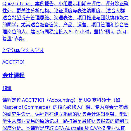
Quiz/Tutorial、案例报告、小组展示和期末评估。评分除正确
性外，更关注分析结构、论证深度与表达清晰度。 适合人群
适合希望提升管理思维、沟通表达、项目推进与团队协作能力
的同学，尤其适合准备咨询、产品、运营、项目管理和综合管
理岗位的人。建议每周稳定投入 8-12 小时，坚持“预习-练习-
复盘”节奏。
2
学分
👥
142
人学过
ACCT7101
会计课程
超难
课程定位 ACCT7101（Accounting）是 UQ 商科硕士（如
Master of Commerce）的核心必修入门课，专为零会计基础
的研究生设计。课程旨在建立系统的财务会计逻辑框架，帮助
学生从商业交易的原始记录一路打通至最终财务报表的编制与
深度分析。本课程是获取 CPA Australia 及 CAANZ 专业认证