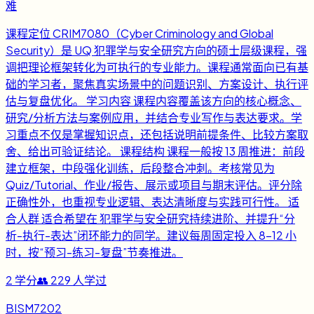
难
课程定位 CRIM7080（Cyber Criminology and Global
Security）是 UQ 犯罪学与安全研究方向的硕士层级课程，强
调把理论框架转化为可执行的专业能力。课程通常面向已有基
础的学习者，聚焦真实场景中的问题识别、方案设计、执行评
估与复盘优化。 学习内容 课程内容覆盖该方向的核心概念、
研究/分析方法与案例应用，并结合专业写作与表达要求。学
习重点不仅是掌握知识点，还包括说明前提条件、比较方案取
舍、给出可验证结论。 课程结构 课程一般按 13 周推进：前段
建立框架，中段强化训练，后段整合冲刺。考核常见为
Quiz/Tutorial、作业/报告、展示或项目与期末评估。评分除
正确性外，也重视专业逻辑、表达清晰度与实践可行性。 适
合人群 适合希望在 犯罪学与安全研究持续进阶、并提升“分
析-执行-表达”闭环能力的同学。建议每周固定投入 8-12 小
时，按“预习-练习-复盘”节奏推进。
2
学分
👥
229
人学过
BISM7202