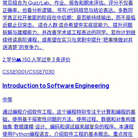
常见组合为 Quiz/Lab、作业、报告和期末评估。评分不仅看
正确率，也看分析逻辑、书写/代码规范与结论表达。多数同
学真正拉开差距的阶段在中后期：是否能持续输出，而不是临
近截止日突击。 适合人群 适合希望夯实底层能力、提升问题
拆解与建模能力、并改善学术或工程表达的同学。若你计划继
续修读高阶课程，或希望在实习与求职中提升“把事情做对并
讲清楚”的竞争力，
2
学分
👥
150
人学过
💬
3
条评价
CSSE1001/CSSE7030
Introduction to Software Engineering
中等
通过编程介绍软件工程，这个编程特别专注于计算和编程的基
础，使用基于探索性问题的方法。使用过程、数据和对象构建
抽象;数据建模;设计、编码和调试越来越复杂的程序。本课程
使用Python编程语言，介绍软件工程的基本概念。重点放在