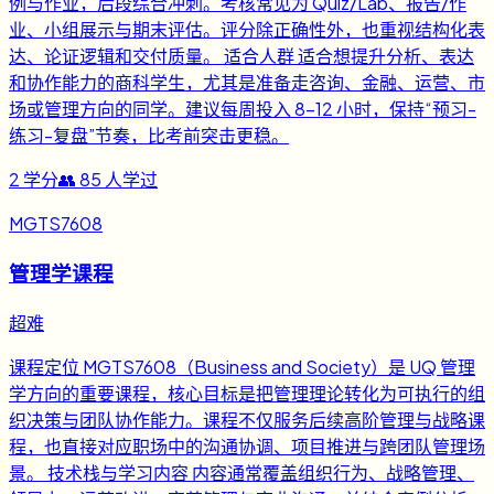
例与作业，后段综合冲刺。考核常见为 Quiz/Lab、报告/作
业、小组展示与期末评估。评分除正确性外，也重视结构化表
达、论证逻辑和交付质量。 适合人群 适合想提升分析、表达
和协作能力的商科学生，尤其是准备走咨询、金融、运营、市
场或管理方向的同学。建议每周投入 8-12 小时，保持“预习-
练习-复盘”节奏，比考前突击更稳。
2
学分
👥
85
人学过
MGTS7608
管理学课程
超难
课程定位 MGTS7608（Business and Society）是 UQ 管理
学方向的重要课程，核心目标是把管理理论转化为可执行的组
织决策与团队协作能力。课程不仅服务后续高阶管理与战略课
程，也直接对应职场中的沟通协调、项目推进与跨团队管理场
景。 技术栈与学习内容 内容通常覆盖组织行为、战略管理、