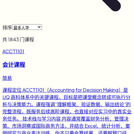
排序
共
1843
门课程
ACCT1101
会计课程
简易
课程定位 ACCT1101（Accounting for Decision Making）是
UQ 商科体系中的关键课程，目标是把课堂概念转成可执行分
析与决策能力。课程强调“理解框架、验证数据、输出结论”的
完整流程，既服务后续高阶课程，也直接对应实习中的真实业
务任务。 技术栈与学习内容 内容通常覆盖财务分析、管理决
策、市场洞察或国际商务方法，并结合 Excel、统计分析、案
例研究与商业表达训练。你不只要会算结果，还要解释口径、