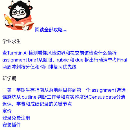
阅读全部攻略
→
学业求生
查
Turnitin AI 检测
看懂风险边界和提交前该检查什么
题
拆
assignment brief
从题眼、rubric 和 due 拆出行动清单
考
Final
两周冲刺
按分值和时间排复习优先级
新学期
一
第一学期生存指南
从落地两周排到第一个 assignment
选
选
课避坑
从 outline 判断工作量和真实难度
退
Census date
分清
退课、学费和成绩记录的关键节点
定价
登录
免费注册
安装插件