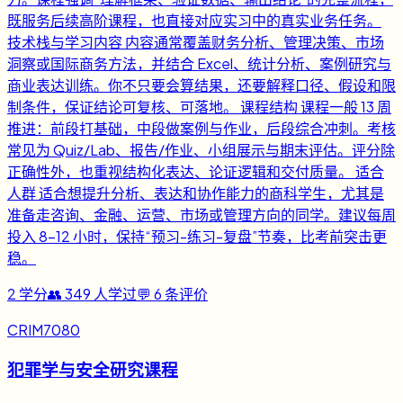
既服务后续高阶课程，也直接对应实习中的真实业务任务。
技术栈与学习内容 内容通常覆盖财务分析、管理决策、市场
洞察或国际商务方法，并结合 Excel、统计分析、案例研究与
商业表达训练。你不只要会算结果，还要解释口径、假设和限
制条件，保证结论可复核、可落地。 课程结构 课程一般 13 周
推进：前段打基础，中段做案例与作业，后段综合冲刺。考核
常见为 Quiz/Lab、报告/作业、小组展示与期末评估。评分除
正确性外，也重视结构化表达、论证逻辑和交付质量。 适合
人群 适合想提升分析、表达和协作能力的商科学生，尤其是
准备走咨询、金融、运营、市场或管理方向的同学。建议每周
投入 8-12 小时，保持“预习-练习-复盘”节奏，比考前突击更
稳。
2
学分
👥
349
人学过
💬
6
条评价
CRIM7080
犯罪学与安全研究课程