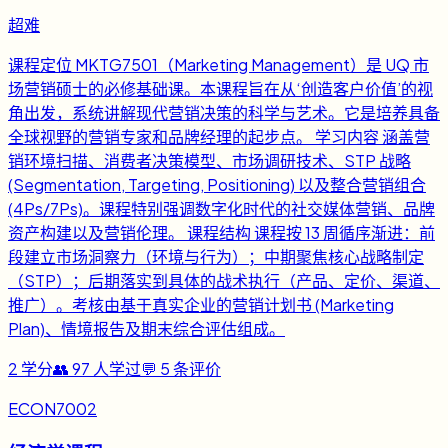
超难
课程定位 MKTG7501（Marketing Management）是 UQ 市
场营销硕士的必修基础课。本课程旨在从‘创造客户价值’的视
角出发，系统讲解现代营销决策的科学与艺术。它是培养具备
全球视野的营销专家和品牌经理的起步点。 学习内容 涵盖营
销环境扫描、消费者决策模型、市场调研技术、STP 战略
(Segmentation, Targeting, Positioning) 以及整合营销组合
(4Ps/7Ps)。课程特别强调数字化时代的社交媒体营销、品牌
资产构建以及营销伦理。 课程结构 课程按 13 周循序渐进：前
段建立市场洞察力（环境与行为）；中期聚焦核心战略制定
（STP）；后期落实到具体的战术执行（产品、定价、渠道、
推广）。考核由基于真实企业的营销计划书 (Marketing
Plan)、情境报告及期末综合评估组成。
2
学分
👥
97
人学过
💬
5
条评价
ECON7002