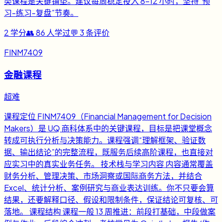
类课程是关键铺垫。建议每周稳定投入 8-12 小时，坚持“预
习-练习-复盘”节奏。
2
学分
👥
86
人学过
💬
3
条评价
FINM7409
金融课程
超难
课程定位 FINM7409（Financial Management for Decision
Makers）是 UQ 商科体系中的关键课程，目标是把课堂概念
转成可执行分析与决策能力。课程强调“理解框架、验证数
据、输出结论”的完整流程，既服务后续高阶课程，也直接对
应实习中的真实业务任务。 技术栈与学习内容 内容通常覆盖
财务分析、管理决策、市场洞察或国际商务方法，并结合
Excel、统计分析、案例研究与商业表达训练。你不只要会算
结果，还要解释口径、假设和限制条件，保证结论可复核、可
落地。 课程结构 课程一般 13 周推进：前段打基础，中段做案