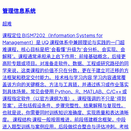
管理信息系统
超难
课程定位 BISM7202（Information Systems for
Management）是 UQ 课程体系中兼顾理论与实践的一门超
难课程，核心目标是把“会看懂”升级为“会分析、会实现、会
解释”。课程通常承担承上启下作用：前接基础概念，后接更
高阶专题或项目。对准备走软件、数据、工程或研究路径的同
学来说，这类课程的价值不只在分数，更在于建立可迁移的方
法框架和稳定交付能力。 技术栈与学习内容 学习内容通常覆
盖该方向的关键概念、方法与工具链，并通过练习或作业落实
到具体场景。常见会使用 Python、R、MATLAB、C/C++ 或
课程指定软件（以官方课纲为准）。课程强调的不只是“得到
答案”，还包括假设条件、步骤完整性、结果解释与复现性。
也就是说，你需要同时训练知识准确度、实现质量和表达清晰
度。 课程结构 课程一般按周推进，前段搭建概念框架，中段
进入题型训练与案例应用，后段做综合整合与评估冲刺。考核