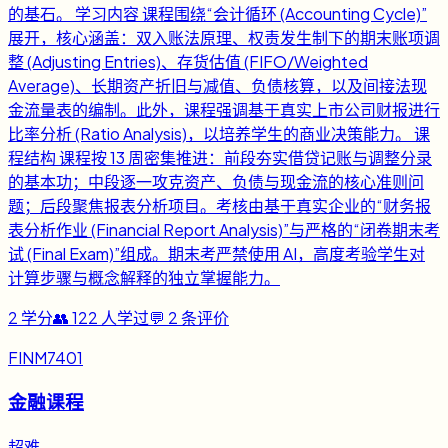
的基石。 学习内容 课程围绕“会计循环 (Accounting Cycle)”
展开，核心涵盖：双入账法原理、权责发生制下的期末账项调
整 (Adjusting Entries)、存货估值 (FIFO/Weighted
Average)、长期资产折旧与减值、负债核算，以及间接法现
金流量表的编制。此外，课程强调基于真实上市公司财报进行
比率分析 (Ratio Analysis)，以培养学生的商业决策能力。 课
程结构 课程按 13 周密集推进：前段夯实借贷记账与调整分录
的基本功；中段逐一攻克资产、负债与现金流的核心准则问
题；后段聚焦报表分析项目。考核由基于真实企业的“财务报
表分析作业 (Financial Report Analysis)”与严格的“闭卷期末考
试 (Final Exam)”组成。期末考严禁使用 AI，高度考验学生对
计算步骤与概念解释的独立掌握能力。
2
学分
👥
122
人学过
💬
2
条评价
FINM7401
金融课程
超难