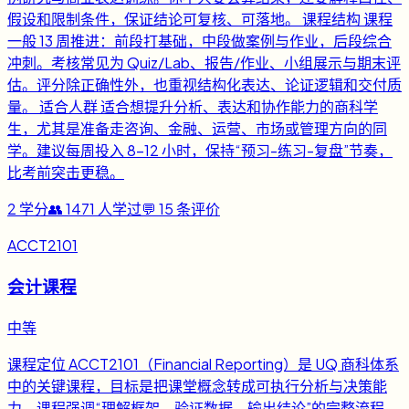
假设和限制条件，保证结论可复核、可落地。 课程结构 课程
一般 13 周推进：前段打基础，中段做案例与作业，后段综合
冲刺。考核常见为 Quiz/Lab、报告/作业、小组展示与期末评
估。评分除正确性外，也重视结构化表达、论证逻辑和交付质
量。 适合人群 适合想提升分析、表达和协作能力的商科学
生，尤其是准备走咨询、金融、运营、市场或管理方向的同
学。建议每周投入 8-12 小时，保持“预习-练习-复盘”节奏，
比考前突击更稳。
2
学分
👥
1471
人学过
💬
15
条评价
ACCT2101
会计课程
中等
课程定位 ACCT2101（Financial Reporting）是 UQ 商科体系
中的关键课程，目标是把课堂概念转成可执行分析与决策能
力。课程强调“理解框架、验证数据、输出结论”的完整流程，