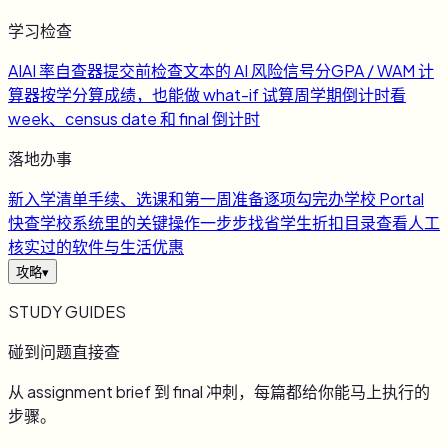
学习检查
AI
AI 率自查器
提交前检查文本的 AI 风险信号
分
GPA / WAM 计
算器
按学分算成绩，也能做 what-if 试算
周
学期倒计时
看
week、census date 和 final 倒计时
落地办事
新
入学清单
手续、选课和第一周准备逐项勾完
办
学校 Portal
快查
学校系统里的关键操作一步步找
省
学生折扣目录
查看人工
核实过的软件与生活优惠
攻略
▾
STUDY GUIDES
碰到问题直接查
从 assignment brief 到 final 冲刺，每篇都给你能马上执行的
步骤。