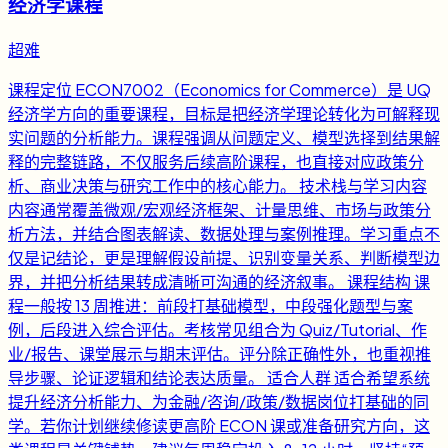
经济学课程
超难
课程定位 ECON7002（Economics for Commerce）是 UQ
经济学方向的重要课程，目标是把经济学理论转化为可解释现
实问题的分析能力。课程强调从问题定义、模型选择到结果解
释的完整链路，不仅服务后续高阶课程，也直接对应政策分
析、商业决策与研究工作中的核心能力。 技术栈与学习内容
内容通常覆盖微观/宏观经济框架、计量思维、市场与政策分
析方法，并结合图表解读、数据处理与案例推理。学习重点不
仅是记结论，更是理解假设前提、识别变量关系、判断模型边
界，并把分析结果转成清晰可沟通的经济叙事。 课程结构 课
程一般按 13 周推进：前段打基础模型，中段强化题型与案
例，后段进入综合评估。考核常见组合为 Quiz/Tutorial、作
业/报告、课堂展示与期末评估。评分除正确性外，也重视推
导步骤、论证逻辑和结论表达质量。 适合人群 适合希望系统
提升经济分析能力、为金融/咨询/政策/数据岗位打基础的同
学。若你计划继续修读更高阶 ECON 课或准备研究方向，这