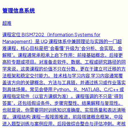
管理信息系统
超难
课程定位 BISM7202（Information Systems for
Management）是 UQ 课程体系中兼顾理论与实践的一门超
难课程，核心目标是把“会看懂”升级为“会分析、会实现、会
解释”。课程通常承担承上启下作用：前接基础概念，后接更
高阶专题或项目。对准备走软件、数据、工程或研究路径的同
学来说，这类课程的价值不只在分数，更在于建立可迁移的方
法框架和稳定交付能力。 技术栈与学习内容 学习内容通常覆
盖该方向的关键概念、方法与工具链，并通过练习或作业落实
到具体场景。常见会使用 Python、R、MATLAB、C/C++ 或
课程指定软件（以官方课纲为准）。课程强调的不只是“得到
答案”，还包括假设条件、步骤完整性、结果解释与复现性。
也就是说，你需要同时训练知识准确度、实现质量和表达清晰
度。 课程结构 课程一般按周推进，前段搭建概念框架，中段
进入题型训练与案例应用，后段做综合整合与评估冲刺。考核