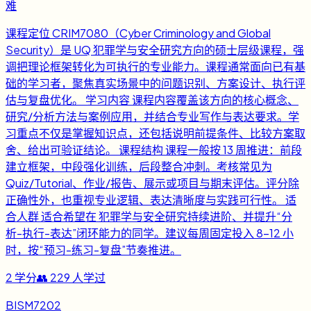
难
课程定位 CRIM7080（Cyber Criminology and Global
Security）是 UQ 犯罪学与安全研究方向的硕士层级课程，强
调把理论框架转化为可执行的专业能力。课程通常面向已有基
础的学习者，聚焦真实场景中的问题识别、方案设计、执行评
估与复盘优化。 学习内容 课程内容覆盖该方向的核心概念、
研究/分析方法与案例应用，并结合专业写作与表达要求。学
习重点不仅是掌握知识点，还包括说明前提条件、比较方案取
舍、给出可验证结论。 课程结构 课程一般按 13 周推进：前段
建立框架，中段强化训练，后段整合冲刺。考核常见为
Quiz/Tutorial、作业/报告、展示或项目与期末评估。评分除
正确性外，也重视专业逻辑、表达清晰度与实践可行性。 适
合人群 适合希望在 犯罪学与安全研究持续进阶、并提升“分
析-执行-表达”闭环能力的同学。建议每周固定投入 8-12 小
时，按“预习-练习-复盘”节奏推进。
2
学分
👥
229
人学过
BISM7202