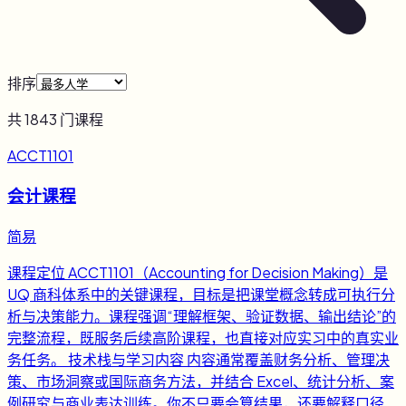
排序
共
1843
门课程
ACCT1101
会计课程
简易
课程定位 ACCT1101（Accounting for Decision Making）是
UQ 商科体系中的关键课程，目标是把课堂概念转成可执行分
析与决策能力。课程强调“理解框架、验证数据、输出结论”的
完整流程，既服务后续高阶课程，也直接对应实习中的真实业
务任务。 技术栈与学习内容 内容通常覆盖财务分析、管理决
策、市场洞察或国际商务方法，并结合 Excel、统计分析、案
例研究与商业表达训练。你不只要会算结果，还要解释口径、