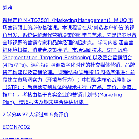
超难
课程定位 MKTG7501（Marketing Management）是 UQ 市
场营销硕士的必修基础课。本课程旨在从‘创造客户价值’的视
角出发，系统讲解现代营销决策的科学与艺术。它是培养具备
全球视野的营销专家和品牌经理的起步点。 学习内容 涵盖营
销环境扫描、消费者决策模型、市场调研技术、STP 战略
(Segmentation, Targeting, Positioning) 以及整合营销组合
(4Ps/7Ps)。课程特别强调数字化时代的社交媒体营销、品牌
资产构建以及营销伦理。 课程结构 课程按 13 周循序渐进：前
段建立市场洞察力（环境与行为）；中期聚焦核心战略制定
（STP）；后期落实到具体的战术执行（产品、定价、渠道、
推广）。考核由基于真实企业的营销计划书 (Marketing
Plan)、情境报告及期末综合评估组成。
2
学分
👥
97
人学过
💬
5
条评价
ECON7002