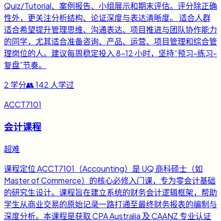
Quiz/Tutorial、案例报告、小组展示和期末评估。评分除正确
性外，更关注分析结构、论证深度与表达清晰度。 适合人群
适合希望提升管理思维、沟通表达、项目推进与团队协作能力
的同学，尤其适合准备咨询、产品、运营、项目管理和综合管
理岗位的人。建议每周稳定投入 8-12 小时，坚持“预习-练习-
复盘”节奏。
2
学分
👥
142
人学过
ACCT7101
会计课程
超难
课程定位 ACCT7101（Accounting）是 UQ 商科硕士（如
Master of Commerce）的核心必修入门课，专为零会计基础
的研究生设计。课程旨在建立系统的财务会计逻辑框架，帮助
学生从商业交易的原始记录一路打通至最终财务报表的编制与
深度分析。本课程是获取 CPA Australia 及 CAANZ 专业认证