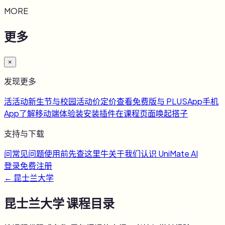
MORE
更多
×
发现更多
活
活动
新生节与校园活动
价
定价
查看免费版与 PLUS
App
手机
App
了解移动端体验
装
安装插件
在课程页面唤起搭子
支持与下载
问
常见问题
使用前先查这里
牛
关于我们
认识 UniMate AI
登录
免费注册
←
昆士兰大学
昆士兰大学
课程目录