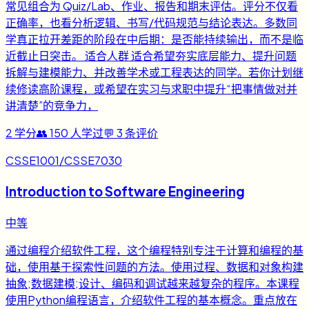
常见组合为 Quiz/Lab、作业、报告和期末评估。评分不仅看
正确率，也看分析逻辑、书写/代码规范与结论表达。多数同
学真正拉开差距的阶段在中后期：是否能持续输出，而不是临
近截止日突击。 适合人群 适合希望夯实底层能力、提升问题
拆解与建模能力、并改善学术或工程表达的同学。若你计划继
续修读高阶课程，或希望在实习与求职中提升“把事情做对并
讲清楚”的竞争力，
2
学分
👥
150
人学过
💬
3
条评价
CSSE1001/CSSE7030
Introduction to Software Engineering
中等
通过编程介绍软件工程，这个编程特别专注于计算和编程的基
础，使用基于探索性问题的方法。使用过程、数据和对象构建
抽象;数据建模;设计、编码和调试越来越复杂的程序。本课程
使用Python编程语言，介绍软件工程的基本概念。重点放在