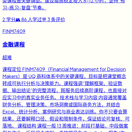
类课程是关键铺垫。建议每周稳定投入 8-12 小时，坚持“预
习-练习-复盘”节奏。
2
学分
👥
86
人学过
💬
3
条评价
FINM7409
金融课程
超难
课程定位 FINM7409（Financial Management for Decision
Makers）是 UQ 商科体系中的关键课程，目标是把课堂概念
转成可执行分析与决策能力。课程强调“理解框架、验证数
据、输出结论”的完整流程，既服务后续高阶课程，也直接对
应实习中的真实业务任务。 技术栈与学习内容 内容通常覆盖
财务分析、管理决策、市场洞察或国际商务方法，并结合
Excel、统计分析、案例研究与商业表达训练。你不只要会算
结果，还要解释口径、假设和限制条件，保证结论可复核、可
落地。 课程结构 课程一般 13 周推进：前段打基础，中段做案