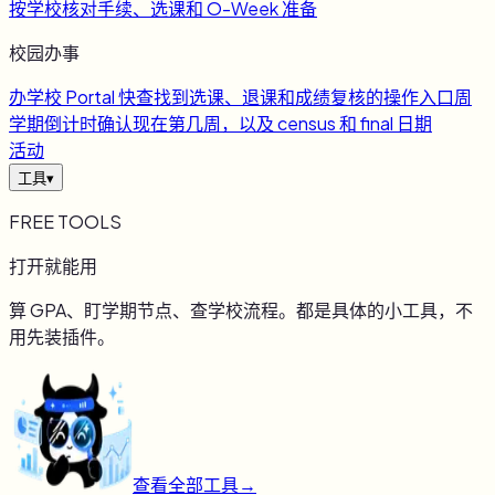
按学校核对手续、选课和 O-Week 准备
校园办事
办
学校 Portal 快查
找到选课、退课和成绩复核的操作入口
周
学期倒计时
确认现在第几周，以及 census 和 final 日期
活动
工具
▾
FREE TOOLS
打开就能用
算 GPA、盯学期节点、查学校流程。都是具体的小工具，不
用先装插件。
查看全部工具
→