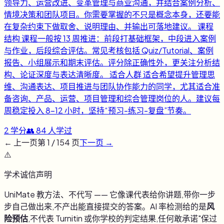
领导力、运营改进、变革管理与商业沟通，并结合案例分析、
情境决策和团队项目。你需要掌握的不只是概念本身，还要能
在复杂约束下做取舍、说明理由、并输出可落地建议。 课程
结构 课程一般按 13 周推进：前段打基础框架，中段进入案例
与作业，后段综合评估。常见考核包括 Quiz/Tutorial、案例
报告、小组展示和期末评估。评分除正确性外，更关注分析结
构、论证深度与表达清晰度。 适合人群 适合希望提升管理思
维、沟通表达、项目推进与团队协作能力的同学，尤其适合准
备咨询、产品、运营、项目管理和综合管理岗位的人。建议每
周稳定投入 8-12 小时，坚持“预习-练习-复盘”节奏。
2
学分
👥
84
人学过
← 上一页
第
1
/
154
页
下一页 →
⚠️
学术诚信声明
UniMate 教方法、不代写 —— 它像课代表给你讲题,带你一步
步自己做出来,不产出能直接提交的答案。AI 率检测给的是
风
险预估
,不代表 Turnitin 或你学校的判定结果,任何敢承诺"保过