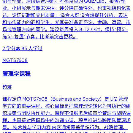
例与作业，后段综合冲刺。考核常见为 Quiz/Lab、报告/作
业、小组展示与期末评估。评分除正确性外，也重视结构化表
达、论证逻辑和交付质量。 适合人群 适合想提升分析、表达
和协作能力的商科学生，尤其是准备走咨询、金融、运营、市
场或管理方向的同学。建议每周投入 8-12 小时，保持“预习-
练习-复盘”节奏，比考前突击更稳。
2
学分
👥
85
人学过
MGTS7608
管理学课程
超难
课程定位 MGTS7608（Business and Society）是 UQ 管理
学方向的重要课程，核心目标是把管理理论转化为可执行的组
织决策与团队协作能力。课程不仅服务后续高阶管理与战略课
程，也直接对应职场中的沟通协调、项目推进与跨团队管理场
景。 技术栈与学习内容 内容通常覆盖组织行为、战略管理、