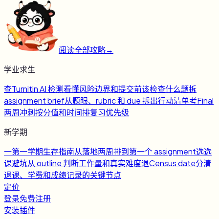
阅读全部攻略
→
学业求生
查
Turnitin AI 检测
看懂风险边界和提交前该检查什么
题
拆
assignment brief
从题眼、rubric 和 due 拆出行动清单
考
Final
两周冲刺
按分值和时间排复习优先级
新学期
一
第一学期生存指南
从落地两周排到第一个 assignment
选
选
课避坑
从 outline 判断工作量和真实难度
退
Census date
分清
退课、学费和成绩记录的关键节点
定价
登录
免费注册
安装插件