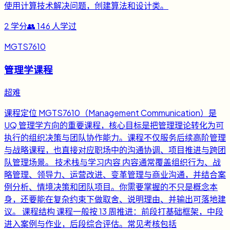
使用计算技术解决问题，创建算法和设计类。
2
学分
👥
146
人学过
MGTS7610
管理学课程
超难
课程定位 MGTS7610（Management Communication）是
UQ 管理学方向的重要课程，核心目标是把管理理论转化为可
执行的组织决策与团队协作能力。课程不仅服务后续高阶管理
与战略课程，也直接对应职场中的沟通协调、项目推进与跨团
队管理场景。 技术栈与学习内容 内容通常覆盖组织行为、战
略管理、领导力、运营改进、变革管理与商业沟通，并结合案
例分析、情境决策和团队项目。你需要掌握的不只是概念本
身，还要能在复杂约束下做取舍、说明理由、并输出可落地建
议。 课程结构 课程一般按 13 周推进：前段打基础框架，中段
进入案例与作业，后段综合评估。常见考核包括