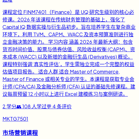
课程定位 FINM7401（Finance）是 UQ 研究生级别的核心必
修课。2026 年该课程在传统财务管理的基础上，强化了
Capital IQ 数据实操与衍生品初步。旨在培养学生在复杂商业
环境下，利用 TVM、CAPM、WACC 及资本预算准则进行独
立金融决策的能力。 学习内容 涵盖 2026 年最新大纲：包含
货币时间价值、股票与债券估值、风险收益权衡 (CAPM)、资
本成本 (WACC) 以及新增的金融衍生品 (Derivatives) 概论。
课程特别强调‘真实性评估’，学生需独立完成一个完整的权益
估值项目报告。 适合人群 适合 Master of Commerce,
Master of Finance 或相关专业的学生。本课程是获取专业会
计师 (CPA/CA) 及金融分析师 (CFA) 认证的基础先修课程。建
议每周预留 12 小时以上进行 Excel 建模练习与案例研读。
2
学分
👥
108
人学过
💬
4
条评价
MKTG7501
市场营销课程