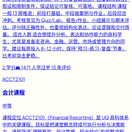
假设和限制条件，保证结论可复核、可落地。 课程结构 课程
一般 13 周推进：前段打基础，中段做案例与作业，后段综合
冲刺。考核常见为 Quiz/Lab、报告/作业、小组展示与期末评
估。评分除正确性外，也重视结构化表达、论证逻辑和交付质
量。 适合人群 适合想提升分析、表达和协作能力的商科学
生，尤其是准备走咨询、金融、运营、市场或管理方向的同
学。建议每周投入 8-12 小时，保持“预习-练习-复盘”节奏，
比考前突击更稳。
2
学分
👥
1471
人学过
💬
15
条评价
ACCT2101
会计课程
中等
课程定位 ACCT2101（Financial Reporting）是 UQ 商科体系
中的关键课程，目标是把课堂概念转成可执行分析与决策能
力。课程强调“理解框架、验证数据、输出结论”的完整流程，