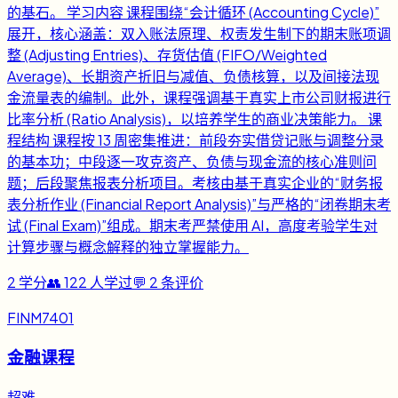
的基石。 学习内容 课程围绕“会计循环 (Accounting Cycle)”
展开，核心涵盖：双入账法原理、权责发生制下的期末账项调
整 (Adjusting Entries)、存货估值 (FIFO/Weighted
Average)、长期资产折旧与减值、负债核算，以及间接法现
金流量表的编制。此外，课程强调基于真实上市公司财报进行
比率分析 (Ratio Analysis)，以培养学生的商业决策能力。 课
程结构 课程按 13 周密集推进：前段夯实借贷记账与调整分录
的基本功；中段逐一攻克资产、负债与现金流的核心准则问
题；后段聚焦报表分析项目。考核由基于真实企业的“财务报
表分析作业 (Financial Report Analysis)”与严格的“闭卷期末考
试 (Final Exam)”组成。期末考严禁使用 AI，高度考验学生对
计算步骤与概念解释的独立掌握能力。
2
学分
👥
122
人学过
💬
2
条评价
FINM7401
金融课程
超难