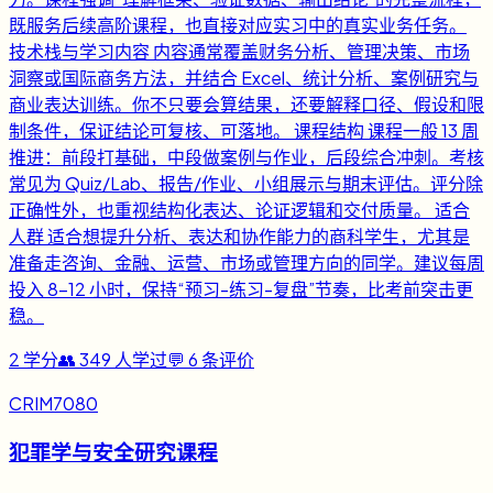
既服务后续高阶课程，也直接对应实习中的真实业务任务。
技术栈与学习内容 内容通常覆盖财务分析、管理决策、市场
洞察或国际商务方法，并结合 Excel、统计分析、案例研究与
商业表达训练。你不只要会算结果，还要解释口径、假设和限
制条件，保证结论可复核、可落地。 课程结构 课程一般 13 周
推进：前段打基础，中段做案例与作业，后段综合冲刺。考核
常见为 Quiz/Lab、报告/作业、小组展示与期末评估。评分除
正确性外，也重视结构化表达、论证逻辑和交付质量。 适合
人群 适合想提升分析、表达和协作能力的商科学生，尤其是
准备走咨询、金融、运营、市场或管理方向的同学。建议每周
投入 8-12 小时，保持“预习-练习-复盘”节奏，比考前突击更
稳。
2
学分
👥
349
人学过
💬
6
条评价
CRIM7080
犯罪学与安全研究课程