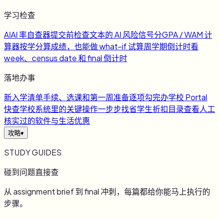
学习检查
AI
AI 率自查器
提交前检查文本的 AI 风险信号
分
GPA / WAM 计
算器
按学分算成绩，也能做 what-if 试算
周
学期倒计时
看
week、census date 和 final 倒计时
落地办事
新
入学清单
手续、选课和第一周准备逐项勾完
办
学校 Portal
快查
学校系统里的关键操作一步步找
省
学生折扣目录
查看人工
核实过的软件与生活优惠
攻略
▾
STUDY GUIDES
碰到问题直接查
从 assignment brief 到 final 冲刺，每篇都给你能马上执行的
步骤。