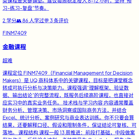
类课程是关键铺垫。建议每周稳定投入 8-12 小时，坚持“预
习-练习-复盘”节奏。
2
学分
👥
86
人学过
💬
3
条评价
FINM7409
金融课程
超难
课程定位 FINM7409（Financial Management for Decision
Makers）是 UQ 商科体系中的关键课程，目标是把课堂概念
转成可执行分析与决策能力。课程强调“理解框架、验证数
据、输出结论”的完整流程，既服务后续高阶课程，也直接对
应实习中的真实业务任务。 技术栈与学习内容 内容通常覆盖
财务分析、管理决策、市场洞察或国际商务方法，并结合
Excel、统计分析、案例研究与商业表达训练。你不只要会算
结果，还要解释口径、假设和限制条件，保证结论可复核、可
落地。 课程结构 课程一般 13 周推进：前段打基础，中段做案