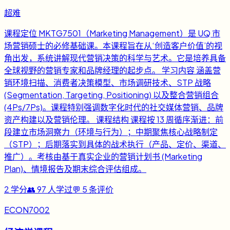
超难
课程定位 MKTG7501（Marketing Management）是 UQ 市
场营销硕士的必修基础课。本课程旨在从‘创造客户价值’的视
角出发，系统讲解现代营销决策的科学与艺术。它是培养具备
全球视野的营销专家和品牌经理的起步点。 学习内容 涵盖营
销环境扫描、消费者决策模型、市场调研技术、STP 战略
(Segmentation, Targeting, Positioning) 以及整合营销组合
(4Ps/7Ps)。课程特别强调数字化时代的社交媒体营销、品牌
资产构建以及营销伦理。 课程结构 课程按 13 周循序渐进：前
段建立市场洞察力（环境与行为）；中期聚焦核心战略制定
（STP）；后期落实到具体的战术执行（产品、定价、渠道、
推广）。考核由基于真实企业的营销计划书 (Marketing
Plan)、情境报告及期末综合评估组成。
2
学分
👥
97
人学过
💬
5
条评价
ECON7002