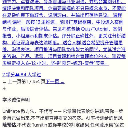
领导力、运营改进、变革管理与商业沟通，并结合案例分析、
情境决策和团队项目。你需要掌握的不只是概念本身，还要能
在复杂约束下做取舍、说明理由、并输出可落地建议。 课程
结构 课程一般按 13 周推进：前段打基础框架，中段进入案例
与作业，后段综合评估。常见考核包括 Quiz/Tutorial、案例
报告、小组展示和期末评估。评分除正确性外，更关注分析结
构、论证深度与表达清晰度。 适合人群 适合希望提升管理思
维、沟通表达、项目推进与团队协作能力的同学，尤其适合准
备咨询、产品、运营、项目管理和综合管理岗位的人。建议每
周稳定投入 8-12 小时，坚持“预习-练习-复盘”节奏。
2
学分
👥
84
人学过
← 上一页
第
1
/
154
页
下一页 →
⚠️
学术诚信声明
UniMate 教方法、不代写 —— 它像课代表给你讲题,带你一步
步自己做出来,不产出能直接提交的答案。AI 率检测给的是
风
险预估
,不代表 Turnitin 或你学校的判定结果,任何敢承诺"保过