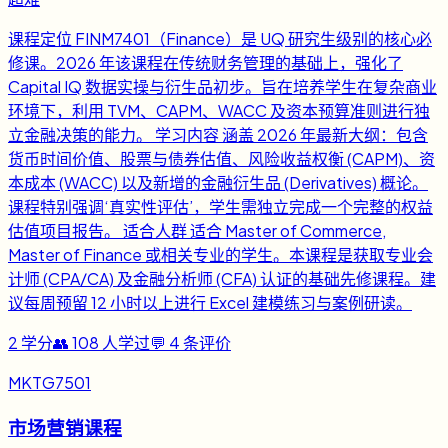
课程定位 FINM7401（Finance）是 UQ 研究生级别的核心必
修课。2026 年该课程在传统财务管理的基础上，强化了
Capital IQ 数据实操与衍生品初步。旨在培养学生在复杂商业
环境下，利用 TVM、CAPM、WACC 及资本预算准则进行独
立金融决策的能力。 学习内容 涵盖 2026 年最新大纲：包含
货币时间价值、股票与债券估值、风险收益权衡 (CAPM)、资
本成本 (WACC) 以及新增的金融衍生品 (Derivatives) 概论。
课程特别强调‘真实性评估’，学生需独立完成一个完整的权益
估值项目报告。 适合人群 适合 Master of Commerce,
Master of Finance 或相关专业的学生。本课程是获取专业会
计师 (CPA/CA) 及金融分析师 (CFA) 认证的基础先修课程。建
议每周预留 12 小时以上进行 Excel 建模练习与案例研读。
2
学分
👥
108
人学过
💬
4
条评价
MKTG7501
市场营销课程