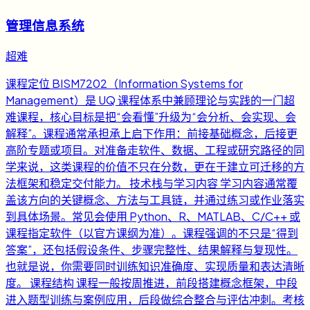
管理信息系统
超难
课程定位 BISM7202（Information Systems for
Management）是 UQ 课程体系中兼顾理论与实践的一门超
难课程，核心目标是把“会看懂”升级为“会分析、会实现、会
解释”。课程通常承担承上启下作用：前接基础概念，后接更
高阶专题或项目。对准备走软件、数据、工程或研究路径的同
学来说，这类课程的价值不只在分数，更在于建立可迁移的方
法框架和稳定交付能力。 技术栈与学习内容 学习内容通常覆
盖该方向的关键概念、方法与工具链，并通过练习或作业落实
到具体场景。常见会使用 Python、R、MATLAB、C/C++ 或
课程指定软件（以官方课纲为准）。课程强调的不只是“得到
答案”，还包括假设条件、步骤完整性、结果解释与复现性。
也就是说，你需要同时训练知识准确度、实现质量和表达清晰
度。 课程结构 课程一般按周推进，前段搭建概念框架，中段
进入题型训练与案例应用，后段做综合整合与评估冲刺。考核