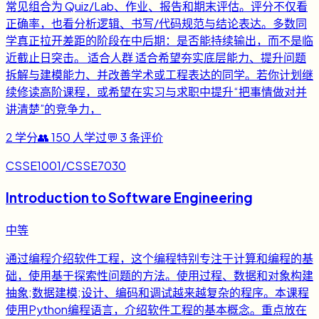
常见组合为 Quiz/Lab、作业、报告和期末评估。评分不仅看
正确率，也看分析逻辑、书写/代码规范与结论表达。多数同
学真正拉开差距的阶段在中后期：是否能持续输出，而不是临
近截止日突击。 适合人群 适合希望夯实底层能力、提升问题
拆解与建模能力、并改善学术或工程表达的同学。若你计划继
续修读高阶课程，或希望在实习与求职中提升“把事情做对并
讲清楚”的竞争力，
2
学分
👥
150
人学过
💬
3
条评价
CSSE1001/CSSE7030
Introduction to Software Engineering
中等
通过编程介绍软件工程，这个编程特别专注于计算和编程的基
础，使用基于探索性问题的方法。使用过程、数据和对象构建
抽象;数据建模;设计、编码和调试越来越复杂的程序。本课程
使用Python编程语言，介绍软件工程的基本概念。重点放在