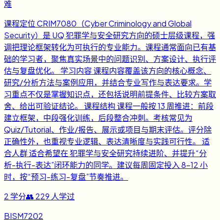
难
课程定位 CRIM7080（Cyber Criminology and Global
Security）是 UQ 犯罪学与安全研究方向的硕士层级课程，强
调把理论框架转化为可执行的专业能力。课程通常面向已有基
础的学习者，聚焦真实场景中的问题识别、方案设计、执行评
估与复盘优化。 学习内容 课程内容覆盖该方向的核心概念、
研究/分析方法与案例应用，并结合专业写作与表达要求。学
习重点不仅是掌握知识点，还包括说明前提条件、比较方案取
舍、给出可验证结论。 课程结构 课程一般按 13 周推进：前段
建立框架，中段强化训练，后段整合冲刺。考核常见为
Quiz/Tutorial、作业/报告、展示或项目与期末评估。评分除
正确性外，也重视专业逻辑、表达清晰度与实践可行性。 适
合人群 适合希望在 犯罪学与安全研究持续进阶、并提升“分
析-执行-表达”闭环能力的同学。建议每周固定投入 8-12 小
时，按“预习-练习-复盘”节奏推进。
2
学分
👥
229
人学过
BISM7202