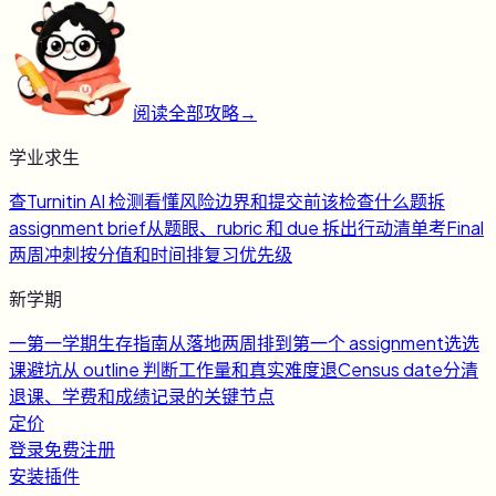
阅读全部攻略
→
学业求生
查
Turnitin AI 检测
看懂风险边界和提交前该检查什么
题
拆
assignment brief
从题眼、rubric 和 due 拆出行动清单
考
Final
两周冲刺
按分值和时间排复习优先级
新学期
一
第一学期生存指南
从落地两周排到第一个 assignment
选
选
课避坑
从 outline 判断工作量和真实难度
退
Census date
分清
退课、学费和成绩记录的关键节点
定价
登录
免费注册
安装插件