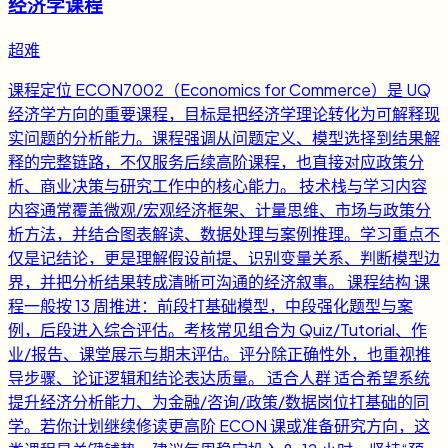
经济学课程
超难
课程定位 ECON7002（Economics for Commerce）是 UQ
经济学方向的重要课程，目标是把经济学理论转化为可解释现
实问题的分析能力。课程强调从问题定义、模型选择到结果解
释的完整链路，不仅服务后续高阶课程，也直接对应政策分
析、商业决策与研究工作中的核心能力。 技术栈与学习内容
内容通常覆盖微观/宏观经济框架、计量思维、市场与政策分
析方法，并结合图表解读、数据处理与案例推理。学习重点不
仅是记结论，更是理解假设前提、识别变量关系、判断模型边
界，并把分析结果转成清晰可沟通的经济叙事。 课程结构 课
程一般按 13 周推进：前段打基础模型，中段强化题型与案
例，后段进入综合评估。考核常见组合为 Quiz/Tutorial、作
业/报告、课堂展示与期末评估。评分除正确性外，也重视推
导步骤、论证逻辑和结论表达质量。 适合人群 适合希望系统
提升经济分析能力、为金融/咨询/政策/数据岗位打基础的同
学。若你计划继续修读更高阶 ECON 课或准备研究方向，这