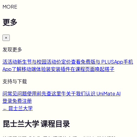
MORE
更多
×
发现更多
活
活动
新生节与校园活动
价
定价
查看免费版与 PLUS
App
手机
App
了解移动端体验
装
安装插件
在课程页面唤起搭子
支持与下载
问
常见问题
使用前先查这里
牛
关于我们
认识 UniMate AI
登录
免费注册
←
昆士兰大学
昆士兰大学
课程目录