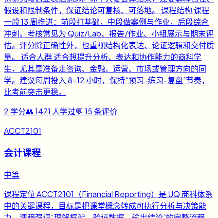
假设和限制条件，保证结论可复核、可落地。 课程结构 课程
一般 13 周推进：前段打基础，中段做案例与作业，后段综合
冲刺。考核常见为 Quiz/Lab、报告/作业、小组展示与期末评
估。评分除正确性外，也重视结构化表达、论证逻辑和交付质
量。 适合人群 适合想提升分析、表达和协作能力的商科学
生，尤其是准备走咨询、金融、运营、市场或管理方向的同
学。建议每周投入 8-12 小时，保持“预习-练习-复盘”节奏，
比考前突击更稳。
2
学分
👥
1471
人学过
💬
15
条评价
ACCT2101
会计课程
中等
课程定位 ACCT2101（Financial Reporting）是 UQ 商科体系
中的关键课程，目标是把课堂概念转成可执行分析与决策能
力。课程强调“理解框架、验证数据、输出结论”的完整流程，