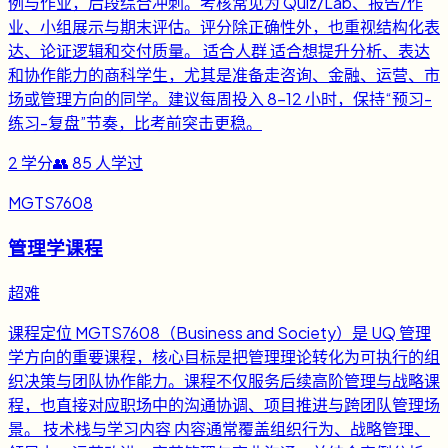
例与作业，后段综合冲刺。考核常见为 Quiz/Lab、报告/作
业、小组展示与期末评估。评分除正确性外，也重视结构化表
达、论证逻辑和交付质量。 适合人群 适合想提升分析、表达
和协作能力的商科学生，尤其是准备走咨询、金融、运营、市
场或管理方向的同学。建议每周投入 8-12 小时，保持“预习-
练习-复盘”节奏，比考前突击更稳。
2
学分
👥
85
人学过
MGTS7608
管理学课程
超难
课程定位 MGTS7608（Business and Society）是 UQ 管理
学方向的重要课程，核心目标是把管理理论转化为可执行的组
织决策与团队协作能力。课程不仅服务后续高阶管理与战略课
程，也直接对应职场中的沟通协调、项目推进与跨团队管理场
景。 技术栈与学习内容 内容通常覆盖组织行为、战略管理、