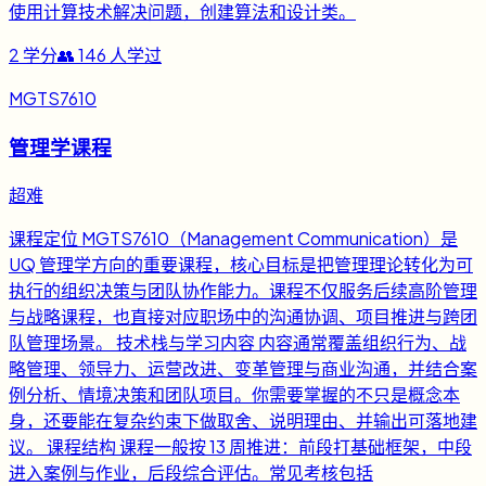
使用计算技术解决问题，创建算法和设计类。
2
学分
👥
146
人学过
MGTS7610
管理学课程
超难
课程定位 MGTS7610（Management Communication）是
UQ 管理学方向的重要课程，核心目标是把管理理论转化为可
执行的组织决策与团队协作能力。课程不仅服务后续高阶管理
与战略课程，也直接对应职场中的沟通协调、项目推进与跨团
队管理场景。 技术栈与学习内容 内容通常覆盖组织行为、战
略管理、领导力、运营改进、变革管理与商业沟通，并结合案
例分析、情境决策和团队项目。你需要掌握的不只是概念本
身，还要能在复杂约束下做取舍、说明理由、并输出可落地建
议。 课程结构 课程一般按 13 周推进：前段打基础框架，中段
进入案例与作业，后段综合评估。常见考核包括