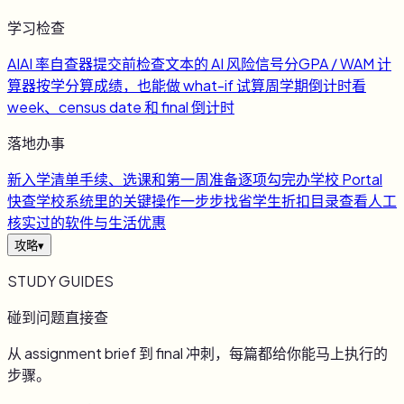
学习检查
AI
AI 率自查器
提交前检查文本的 AI 风险信号
分
GPA / WAM 计
算器
按学分算成绩，也能做 what-if 试算
周
学期倒计时
看
week、census date 和 final 倒计时
落地办事
新
入学清单
手续、选课和第一周准备逐项勾完
办
学校 Portal
快查
学校系统里的关键操作一步步找
省
学生折扣目录
查看人工
核实过的软件与生活优惠
攻略
▾
STUDY GUIDES
碰到问题直接查
从 assignment brief 到 final 冲刺，每篇都给你能马上执行的
步骤。