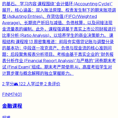
的基石。 学习内容 课程围绕“会计循环 (Accounting Cycle)”
展开，核心涵盖：双入账法原理、权责发生制下的期末账项调
整 (Adjusting Entries)、存货估值 (FIFO/Weighted
Average)、长期资产折旧与减值、负债核算，以及间接法现
金流量表的编制。此外，课程强调基于真实上市公司财报进行
比率分析 (Ratio Analysis)，以培养学生的商业决策能力。 课
程结构 课程按 13 周密集推进：前段夯实借贷记账与调整分录
的基本功；中段逐一攻克资产、负债与现金流的核心准则问
题；后段聚焦报表分析项目。考核由基于真实企业的“财务报
表分析作业 (Financial Report Analysis)”与严格的“闭卷期末考
试 (Final Exam)”组成。期末考严禁使用 AI，高度考验学生对
计算步骤与概念解释的独立掌握能力。
2
学分
👥
122
人学过
💬
2
条评价
FINM7401
金融课程
超难