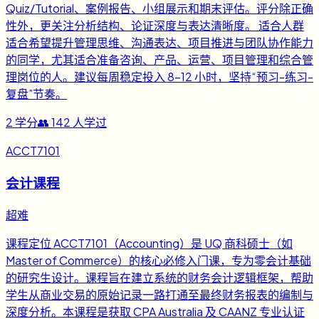
Quiz/Tutorial、案例报告、小组展示和期末评估。评分除正确
性外，更关注分析结构、论证深度与表达清晰度。 适合人群
适合希望提升管理思维、沟通表达、项目推进与团队协作能力
的同学，尤其适合准备咨询、产品、运营、项目管理和综合管
理岗位的人。建议每周稳定投入 8-12 小时，坚持“预习-练习-
复盘”节奏。
2
学分
👥
142
人学过
ACCT7101
会计课程
超难
课程定位 ACCT7101（Accounting）是 UQ 商科硕士（如
Master of Commerce）的核心必修入门课，专为零会计基础
的研究生设计。课程旨在建立系统的财务会计逻辑框架，帮助
学生从商业交易的原始记录一路打通至最终财务报表的编制与
深度分析。本课程是获取 CPA Australia 及 CAANZ 专业认证