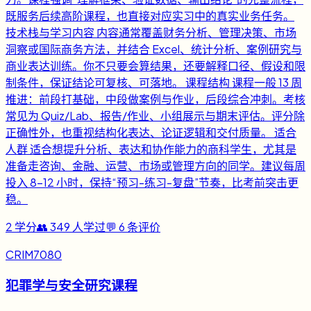
既服务后续高阶课程，也直接对应实习中的真实业务任务。
技术栈与学习内容 内容通常覆盖财务分析、管理决策、市场
洞察或国际商务方法，并结合 Excel、统计分析、案例研究与
商业表达训练。你不只要会算结果，还要解释口径、假设和限
制条件，保证结论可复核、可落地。 课程结构 课程一般 13 周
推进：前段打基础，中段做案例与作业，后段综合冲刺。考核
常见为 Quiz/Lab、报告/作业、小组展示与期末评估。评分除
正确性外，也重视结构化表达、论证逻辑和交付质量。 适合
人群 适合想提升分析、表达和协作能力的商科学生，尤其是
准备走咨询、金融、运营、市场或管理方向的同学。建议每周
投入 8-12 小时，保持“预习-练习-复盘”节奏，比考前突击更
稳。
2
学分
👥
349
人学过
💬
6
条评价
CRIM7080
犯罪学与安全研究课程