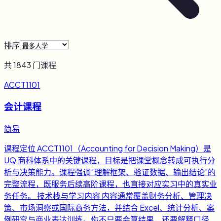
排序
共
1843
门课程
ACCT1101
会计课程
简易
课程定位 ACCT1101（Accounting for Decision Making）是
UQ 商科体系中的关键课程，目标是把课堂概念转成可执行分
析与决策能力。课程强调“理解框架、验证数据、输出结论”的
完整流程，既服务后续高阶课程，也直接对应实习中的真实业
务任务。 技术栈与学习内容 内容通常覆盖财务分析、管理决
策、市场洞察或国际商务方法，并结合 Excel、统计分析、案
例研究与商业表达训练。你不只要会算结果，还要解释口径、