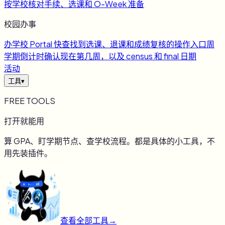
按学校核对手续、选课和 O-Week 准备
校园办事
办
学校 Portal 快查
找到选课、退课和成绩复核的操作入口
周
学期倒计时
确认现在第几周，以及 census 和 final 日期
活动
工具
▾
FREE TOOLS
打开就能用
算 GPA、盯学期节点、查学校流程。都是具体的小工具，不
用先装插件。
查看全部工具
→