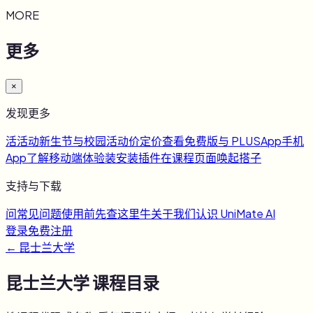
MORE
更多
×
发现更多
活
活动
新生节与校园活动
价
定价
查看免费版与 PLUS
App
手机
App
了解移动端体验
装
安装插件
在课程页面唤起搭子
支持与下载
问
常见问题
使用前先查这里
牛
关于我们
认识 UniMate AI
登录
免费注册
←
昆士兰大学
昆士兰大学
课程目录