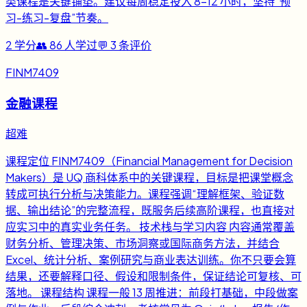
类课程是关键铺垫。建议每周稳定投入 8-12 小时，坚持“预
习-练习-复盘”节奏。
2
学分
👥
86
人学过
💬
3
条评价
FINM7409
金融课程
超难
课程定位 FINM7409（Financial Management for Decision
Makers）是 UQ 商科体系中的关键课程，目标是把课堂概念
转成可执行分析与决策能力。课程强调“理解框架、验证数
据、输出结论”的完整流程，既服务后续高阶课程，也直接对
应实习中的真实业务任务。 技术栈与学习内容 内容通常覆盖
财务分析、管理决策、市场洞察或国际商务方法，并结合
Excel、统计分析、案例研究与商业表达训练。你不只要会算
结果，还要解释口径、假设和限制条件，保证结论可复核、可
落地。 课程结构 课程一般 13 周推进：前段打基础，中段做案