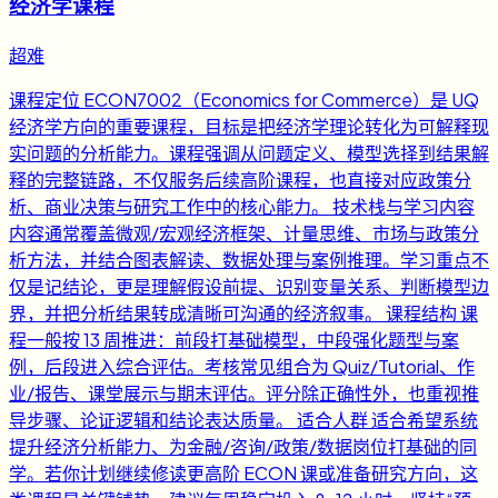
经济学课程
超难
课程定位 ECON7002（Economics for Commerce）是 UQ
经济学方向的重要课程，目标是把经济学理论转化为可解释现
实问题的分析能力。课程强调从问题定义、模型选择到结果解
释的完整链路，不仅服务后续高阶课程，也直接对应政策分
析、商业决策与研究工作中的核心能力。 技术栈与学习内容
内容通常覆盖微观/宏观经济框架、计量思维、市场与政策分
析方法，并结合图表解读、数据处理与案例推理。学习重点不
仅是记结论，更是理解假设前提、识别变量关系、判断模型边
界，并把分析结果转成清晰可沟通的经济叙事。 课程结构 课
程一般按 13 周推进：前段打基础模型，中段强化题型与案
例，后段进入综合评估。考核常见组合为 Quiz/Tutorial、作
业/报告、课堂展示与期末评估。评分除正确性外，也重视推
导步骤、论证逻辑和结论表达质量。 适合人群 适合希望系统
提升经济分析能力、为金融/咨询/政策/数据岗位打基础的同
学。若你计划继续修读更高阶 ECON 课或准备研究方向，这