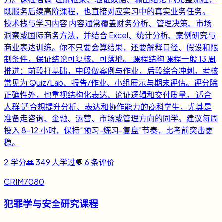
既服务后续高阶课程，也直接对应实习中的真实业务任务。
技术栈与学习内容 内容通常覆盖财务分析、管理决策、市场
洞察或国际商务方法，并结合 Excel、统计分析、案例研究与
商业表达训练。你不只要会算结果，还要解释口径、假设和限
制条件，保证结论可复核、可落地。 课程结构 课程一般 13 周
推进：前段打基础，中段做案例与作业，后段综合冲刺。考核
常见为 Quiz/Lab、报告/作业、小组展示与期末评估。评分除
正确性外，也重视结构化表达、论证逻辑和交付质量。 适合
人群 适合想提升分析、表达和协作能力的商科学生，尤其是
准备走咨询、金融、运营、市场或管理方向的同学。建议每周
投入 8-12 小时，保持“预习-练习-复盘”节奏，比考前突击更
稳。
2
学分
👥
349
人学过
💬
6
条评价
CRIM7080
犯罪学与安全研究课程