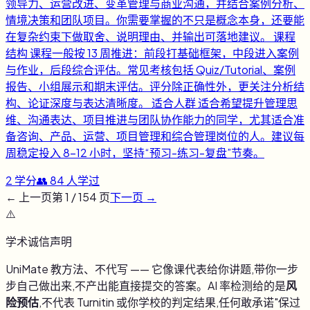
领导力、运营改进、变革管理与商业沟通，并结合案例分析、
情境决策和团队项目。你需要掌握的不只是概念本身，还要能
在复杂约束下做取舍、说明理由、并输出可落地建议。 课程
结构 课程一般按 13 周推进：前段打基础框架，中段进入案例
与作业，后段综合评估。常见考核包括 Quiz/Tutorial、案例
报告、小组展示和期末评估。评分除正确性外，更关注分析结
构、论证深度与表达清晰度。 适合人群 适合希望提升管理思
维、沟通表达、项目推进与团队协作能力的同学，尤其适合准
备咨询、产品、运营、项目管理和综合管理岗位的人。建议每
周稳定投入 8-12 小时，坚持“预习-练习-复盘”节奏。
2
学分
👥
84
人学过
← 上一页
第
1
/
154
页
下一页 →
⚠️
学术诚信声明
UniMate 教方法、不代写 —— 它像课代表给你讲题,带你一步
步自己做出来,不产出能直接提交的答案。AI 率检测给的是
风
险预估
,不代表 Turnitin 或你学校的判定结果,任何敢承诺"保过