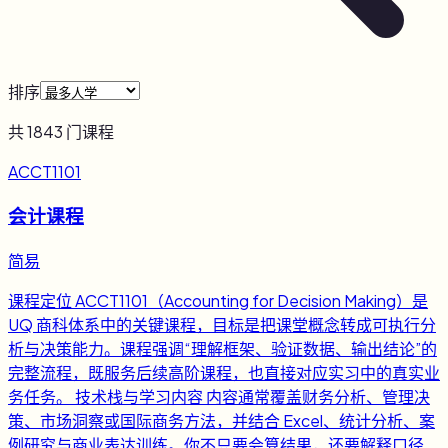
排序
共
1843
门课程
ACCT1101
会计课程
简易
课程定位 ACCT1101（Accounting for Decision Making）是
UQ 商科体系中的关键课程，目标是把课堂概念转成可执行分
析与决策能力。课程强调“理解框架、验证数据、输出结论”的
完整流程，既服务后续高阶课程，也直接对应实习中的真实业
务任务。 技术栈与学习内容 内容通常覆盖财务分析、管理决
策、市场洞察或国际商务方法，并结合 Excel、统计分析、案
例研究与商业表达训练。你不只要会算结果，还要解释口径、