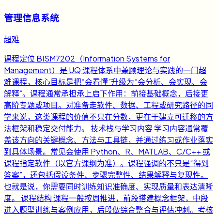
管理信息系统
超难
课程定位 BISM7202（Information Systems for
Management）是 UQ 课程体系中兼顾理论与实践的一门超
难课程，核心目标是把“会看懂”升级为“会分析、会实现、会
解释”。课程通常承担承上启下作用：前接基础概念，后接更
高阶专题或项目。对准备走软件、数据、工程或研究路径的同
学来说，这类课程的价值不只在分数，更在于建立可迁移的方
法框架和稳定交付能力。 技术栈与学习内容 学习内容通常覆
盖该方向的关键概念、方法与工具链，并通过练习或作业落实
到具体场景。常见会使用 Python、R、MATLAB、C/C++ 或
课程指定软件（以官方课纲为准）。课程强调的不只是“得到
答案”，还包括假设条件、步骤完整性、结果解释与复现性。
也就是说，你需要同时训练知识准确度、实现质量和表达清晰
度。 课程结构 课程一般按周推进，前段搭建概念框架，中段
进入题型训练与案例应用，后段做综合整合与评估冲刺。考核