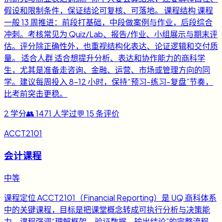
假设和限制条件，保证结论可复核、可落地。 课程结构 课程
一般 13 周推进：前段打基础，中段做案例与作业，后段综合
冲刺。考核常见为 Quiz/Lab、报告/作业、小组展示与期末评
估。评分除正确性外，也重视结构化表达、论证逻辑和交付质
量。 适合人群 适合想提升分析、表达和协作能力的商科学
生，尤其是准备走咨询、金融、运营、市场或管理方向的同
学。建议每周投入 8-12 小时，保持“预习-练习-复盘”节奏，
比考前突击更稳。
2
学分
👥
1471
人学过
💬
15
条评价
ACCT2101
会计课程
中等
课程定位 ACCT2101（Financial Reporting）是 UQ 商科体系
中的关键课程，目标是把课堂概念转成可执行分析与决策能
力。课程强调“理解框架、验证数据、输出结论”的完整流程，