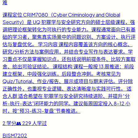
难
课程定位 CRIM7080（Cyber Criminology and Global
Security）是 UQ 犯罪学与安全研究方向的硕士层级课程，强
调把理论框架转化为可执行的专业能力。课程通常面向已有基
础的学习者，聚焦真实场景中的问题识别、方案设计、执行评
估与复盘优化。 学习内容 课程内容覆盖该方向的核心概念、
研究/分析方法与案例应用，并结合专业写作与表达要求。学
习重点不仅是掌握知识点，还包括说明前提条件、比较方案取
舍、给出可验证结论。 课程结构 课程一般按 13 周推进：前段
建立框架，中段强化训练，后段整合冲刺。考核常见为
Quiz/Tutorial、作业/报告、展示或项目与期末评估。评分除
正确性外，也重视专业逻辑、表达清晰度与实践可行性。 适
合人群 适合希望在 犯罪学与安全研究持续进阶、并提升“分
析-执行-表达”闭环能力的同学。建议每周固定投入 8-12 小
时，按“预习-练习-复盘”节奏推进。
2
学分
👥
229
人学过
BISM7202