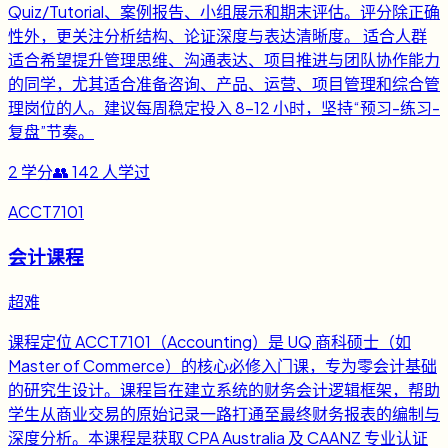
Quiz/Tutorial、案例报告、小组展示和期末评估。评分除正确
性外，更关注分析结构、论证深度与表达清晰度。 适合人群
适合希望提升管理思维、沟通表达、项目推进与团队协作能力
的同学，尤其适合准备咨询、产品、运营、项目管理和综合管
理岗位的人。建议每周稳定投入 8-12 小时，坚持“预习-练习-
复盘”节奏。
2
学分
👥
142
人学过
ACCT7101
会计课程
超难
课程定位 ACCT7101（Accounting）是 UQ 商科硕士（如
Master of Commerce）的核心必修入门课，专为零会计基础
的研究生设计。课程旨在建立系统的财务会计逻辑框架，帮助
学生从商业交易的原始记录一路打通至最终财务报表的编制与
深度分析。本课程是获取 CPA Australia 及 CAANZ 专业认证