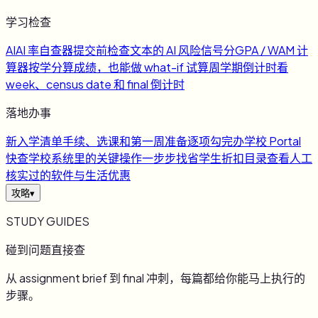
学习检查
AI
AI 率自查器
提交前检查文本的 AI 风险信号
分
GPA / WAM 计
算器
按学分算成绩，也能做 what-if 试算
周
学期倒计时
看
week、census date 和 final 倒计时
落地办事
新
入学清单
手续、选课和第一周准备逐项勾完
办
学校 Portal
快查
学校系统里的关键操作一步步找
省
学生折扣目录
查看人工
核实过的软件与生活优惠
攻略
▾
STUDY GUIDES
碰到问题直接查
从 assignment brief 到 final 冲刺，每篇都给你能马上执行的
步骤。