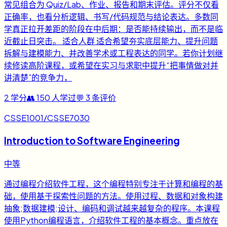
常见组合为 Quiz/Lab、作业、报告和期末评估。评分不仅看
正确率，也看分析逻辑、书写/代码规范与结论表达。多数同
学真正拉开差距的阶段在中后期：是否能持续输出，而不是临
近截止日突击。 适合人群 适合希望夯实底层能力、提升问题
拆解与建模能力、并改善学术或工程表达的同学。若你计划继
续修读高阶课程，或希望在实习与求职中提升“把事情做对并
讲清楚”的竞争力，
2
学分
👥
150
人学过
💬
3
条评价
CSSE1001/CSSE7030
Introduction to Software Engineering
中等
通过编程介绍软件工程，这个编程特别专注于计算和编程的基
础，使用基于探索性问题的方法。使用过程、数据和对象构建
抽象;数据建模;设计、编码和调试越来越复杂的程序。本课程
使用Python编程语言，介绍软件工程的基本概念。重点放在