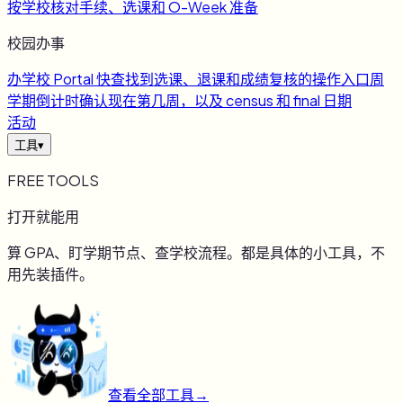
按学校核对手续、选课和 O-Week 准备
校园办事
办
学校 Portal 快查
找到选课、退课和成绩复核的操作入口
周
学期倒计时
确认现在第几周，以及 census 和 final 日期
活动
工具
▾
FREE TOOLS
打开就能用
算 GPA、盯学期节点、查学校流程。都是具体的小工具，不
用先装插件。
查看全部工具
→