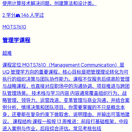
使用计算技术解决问题，创建算法和设计类。
2
学分
👥
146
人学过
MGTS7610
管理学课程
超难
课程定位 MGTS7610（Management Communication）是
UQ 管理学方向的重要课程，核心目标是把管理理论转化为可
执行的组织决策与团队协作能力。课程不仅服务后续高阶管理
与战略课程，也直接对应职场中的沟通协调、项目推进与跨团
队管理场景。 技术栈与学习内容 内容通常覆盖组织行为、战
略管理、领导力、运营改进、变革管理与商业沟通，并结合案
例分析、情境决策和团队项目。你需要掌握的不只是概念本
身，还要能在复杂约束下做取舍、说明理由、并输出可落地建
议。 课程结构 课程一般按 13 周推进：前段打基础框架，中段
进入案例与作业，后段综合评估。常见考核包括