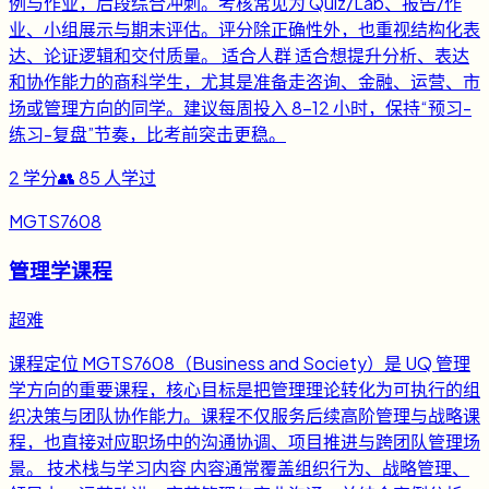
例与作业，后段综合冲刺。考核常见为 Quiz/Lab、报告/作
业、小组展示与期末评估。评分除正确性外，也重视结构化表
达、论证逻辑和交付质量。 适合人群 适合想提升分析、表达
和协作能力的商科学生，尤其是准备走咨询、金融、运营、市
场或管理方向的同学。建议每周投入 8-12 小时，保持“预习-
练习-复盘”节奏，比考前突击更稳。
2
学分
👥
85
人学过
MGTS7608
管理学课程
超难
课程定位 MGTS7608（Business and Society）是 UQ 管理
学方向的重要课程，核心目标是把管理理论转化为可执行的组
织决策与团队协作能力。课程不仅服务后续高阶管理与战略课
程，也直接对应职场中的沟通协调、项目推进与跨团队管理场
景。 技术栈与学习内容 内容通常覆盖组织行为、战略管理、