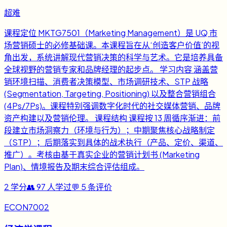
超难
课程定位 MKTG7501（Marketing Management）是 UQ 市
场营销硕士的必修基础课。本课程旨在从‘创造客户价值’的视
角出发，系统讲解现代营销决策的科学与艺术。它是培养具备
全球视野的营销专家和品牌经理的起步点。 学习内容 涵盖营
销环境扫描、消费者决策模型、市场调研技术、STP 战略
(Segmentation, Targeting, Positioning) 以及整合营销组合
(4Ps/7Ps)。课程特别强调数字化时代的社交媒体营销、品牌
资产构建以及营销伦理。 课程结构 课程按 13 周循序渐进：前
段建立市场洞察力（环境与行为）；中期聚焦核心战略制定
（STP）；后期落实到具体的战术执行（产品、定价、渠道、
推广）。考核由基于真实企业的营销计划书 (Marketing
Plan)、情境报告及期末综合评估组成。
2
学分
👥
97
人学过
💬
5
条评价
ECON7002