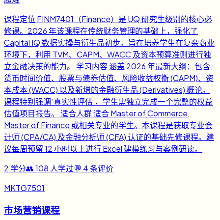
课程定位 FINM7401（Finance）是 UQ 研究生级别的核心必
修课。2026 年该课程在传统财务管理的基础上，强化了
Capital IQ 数据实操与衍生品初步。旨在培养学生在复杂商业
环境下，利用 TVM、CAPM、WACC 及资本预算准则进行独
立金融决策的能力。 学习内容 涵盖 2026 年最新大纲：包含
货币时间价值、股票与债券估值、风险收益权衡 (CAPM)、资
本成本 (WACC) 以及新增的金融衍生品 (Derivatives) 概论。
课程特别强调‘真实性评估’，学生需独立完成一个完整的权益
估值项目报告。 适合人群 适合 Master of Commerce,
Master of Finance 或相关专业的学生。本课程是获取专业会
计师 (CPA/CA) 及金融分析师 (CFA) 认证的基础先修课程。建
议每周预留 12 小时以上进行 Excel 建模练习与案例研读。
2
学分
👥
108
人学过
💬
4
条评价
MKTG7501
市场营销课程