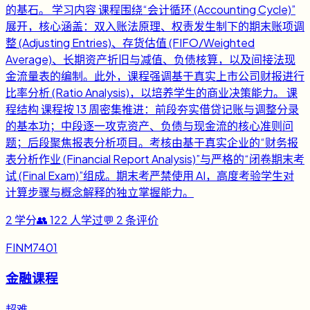
的基石。 学习内容 课程围绕“会计循环 (Accounting Cycle)”
展开，核心涵盖：双入账法原理、权责发生制下的期末账项调
整 (Adjusting Entries)、存货估值 (FIFO/Weighted
Average)、长期资产折旧与减值、负债核算，以及间接法现
金流量表的编制。此外，课程强调基于真实上市公司财报进行
比率分析 (Ratio Analysis)，以培养学生的商业决策能力。 课
程结构 课程按 13 周密集推进：前段夯实借贷记账与调整分录
的基本功；中段逐一攻克资产、负债与现金流的核心准则问
题；后段聚焦报表分析项目。考核由基于真实企业的“财务报
表分析作业 (Financial Report Analysis)”与严格的“闭卷期末考
试 (Final Exam)”组成。期末考严禁使用 AI，高度考验学生对
计算步骤与概念解释的独立掌握能力。
2
学分
👥
122
人学过
💬
2
条评价
FINM7401
金融课程
超难