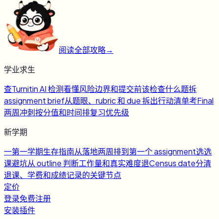
阅读全部攻略
→
学业求生
查
Turnitin AI 检测
看懂风险边界和提交前该检查什么
题
拆
assignment brief
从题眼、rubric 和 due 拆出行动清单
考
Final
两周冲刺
按分值和时间排复习优先级
新学期
一
第一学期生存指南
从落地两周排到第一个 assignment
选
选
课避坑
从 outline 判断工作量和真实难度
退
Census date
分清
退课、学费和成绩记录的关键节点
定价
登录
免费注册
安装插件