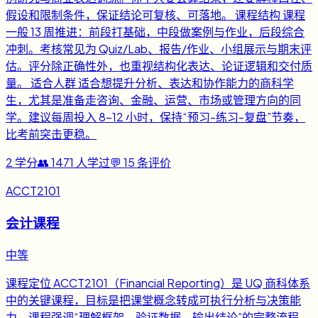
假设和限制条件，保证结论可复核、可落地。 课程结构 课程
一般 13 周推进：前段打基础，中段做案例与作业，后段综合
冲刺。考核常见为 Quiz/Lab、报告/作业、小组展示与期末评
估。评分除正确性外，也重视结构化表达、论证逻辑和交付质
量。 适合人群 适合想提升分析、表达和协作能力的商科学
生，尤其是准备走咨询、金融、运营、市场或管理方向的同
学。建议每周投入 8-12 小时，保持“预习-练习-复盘”节奏，
比考前突击更稳。
2
学分
👥
1471
人学过
💬
15
条评价
ACCT2101
会计课程
中等
课程定位 ACCT2101（Financial Reporting）是 UQ 商科体系
中的关键课程，目标是把课堂概念转成可执行分析与决策能
力。课程强调“理解框架、验证数据、输出结论”的完整流程，