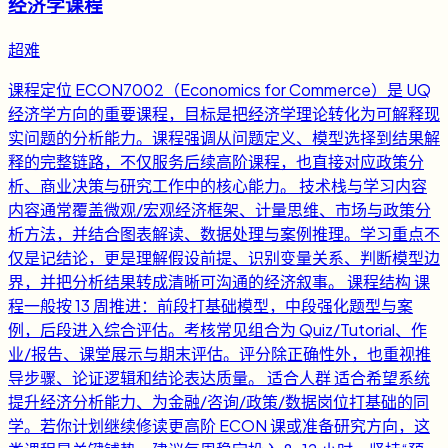
经济学课程
超难
课程定位 ECON7002（Economics for Commerce）是 UQ
经济学方向的重要课程，目标是把经济学理论转化为可解释现
实问题的分析能力。课程强调从问题定义、模型选择到结果解
释的完整链路，不仅服务后续高阶课程，也直接对应政策分
析、商业决策与研究工作中的核心能力。 技术栈与学习内容
内容通常覆盖微观/宏观经济框架、计量思维、市场与政策分
析方法，并结合图表解读、数据处理与案例推理。学习重点不
仅是记结论，更是理解假设前提、识别变量关系、判断模型边
界，并把分析结果转成清晰可沟通的经济叙事。 课程结构 课
程一般按 13 周推进：前段打基础模型，中段强化题型与案
例，后段进入综合评估。考核常见组合为 Quiz/Tutorial、作
业/报告、课堂展示与期末评估。评分除正确性外，也重视推
导步骤、论证逻辑和结论表达质量。 适合人群 适合希望系统
提升经济分析能力、为金融/咨询/政策/数据岗位打基础的同
学。若你计划继续修读更高阶 ECON 课或准备研究方向，这