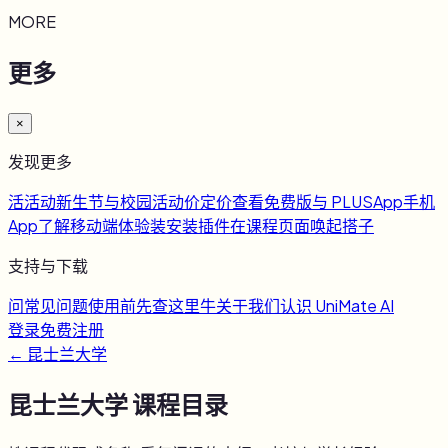
MORE
更多
×
发现更多
活
活动
新生节与校园活动
价
定价
查看免费版与 PLUS
App
手机
App
了解移动端体验
装
安装插件
在课程页面唤起搭子
支持与下载
问
常见问题
使用前先查这里
牛
关于我们
认识 UniMate AI
登录
免费注册
←
昆士兰大学
昆士兰大学
课程目录