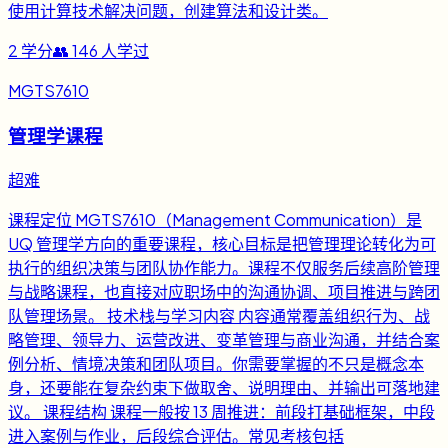
使用计算技术解决问题，创建算法和设计类。
2
学分
👥
146
人学过
MGTS7610
管理学课程
超难
课程定位 MGTS7610（Management Communication）是
UQ 管理学方向的重要课程，核心目标是把管理理论转化为可
执行的组织决策与团队协作能力。课程不仅服务后续高阶管理
与战略课程，也直接对应职场中的沟通协调、项目推进与跨团
队管理场景。 技术栈与学习内容 内容通常覆盖组织行为、战
略管理、领导力、运营改进、变革管理与商业沟通，并结合案
例分析、情境决策和团队项目。你需要掌握的不只是概念本
身，还要能在复杂约束下做取舍、说明理由、并输出可落地建
议。 课程结构 课程一般按 13 周推进：前段打基础框架，中段
进入案例与作业，后段综合评估。常见考核包括