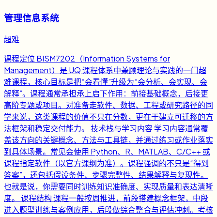
管理信息系统
超难
课程定位 BISM7202（Information Systems for
Management）是 UQ 课程体系中兼顾理论与实践的一门超
难课程，核心目标是把“会看懂”升级为“会分析、会实现、会
解释”。课程通常承担承上启下作用：前接基础概念，后接更
高阶专题或项目。对准备走软件、数据、工程或研究路径的同
学来说，这类课程的价值不只在分数，更在于建立可迁移的方
法框架和稳定交付能力。 技术栈与学习内容 学习内容通常覆
盖该方向的关键概念、方法与工具链，并通过练习或作业落实
到具体场景。常见会使用 Python、R、MATLAB、C/C++ 或
课程指定软件（以官方课纲为准）。课程强调的不只是“得到
答案”，还包括假设条件、步骤完整性、结果解释与复现性。
也就是说，你需要同时训练知识准确度、实现质量和表达清晰
度。 课程结构 课程一般按周推进，前段搭建概念框架，中段
进入题型训练与案例应用，后段做综合整合与评估冲刺。考核