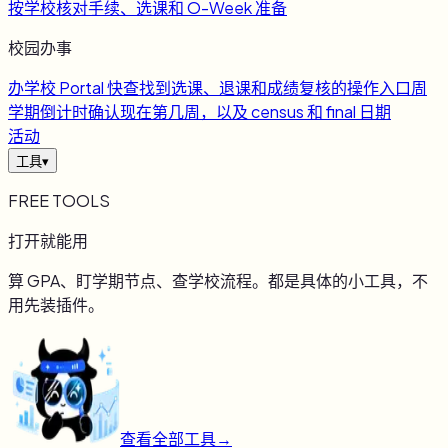
按学校核对手续、选课和 O-Week 准备
校园办事
办
学校 Portal 快查
找到选课、退课和成绩复核的操作入口
周
学期倒计时
确认现在第几周，以及 census 和 final 日期
活动
工具
▾
FREE TOOLS
打开就能用
算 GPA、盯学期节点、查学校流程。都是具体的小工具，不
用先装插件。
查看全部工具
→