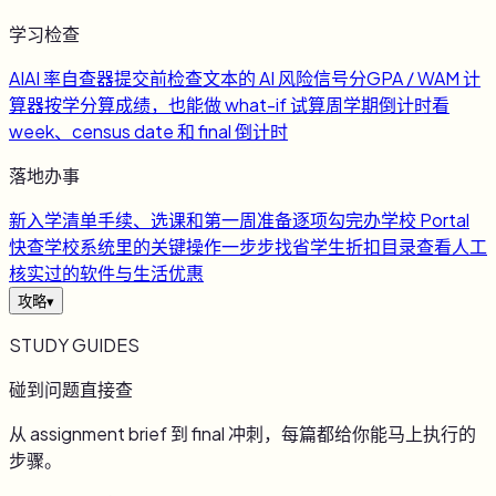
学习检查
AI
AI 率自查器
提交前检查文本的 AI 风险信号
分
GPA / WAM 计
算器
按学分算成绩，也能做 what-if 试算
周
学期倒计时
看
week、census date 和 final 倒计时
落地办事
新
入学清单
手续、选课和第一周准备逐项勾完
办
学校 Portal
快查
学校系统里的关键操作一步步找
省
学生折扣目录
查看人工
核实过的软件与生活优惠
攻略
▾
STUDY GUIDES
碰到问题直接查
从 assignment brief 到 final 冲刺，每篇都给你能马上执行的
步骤。