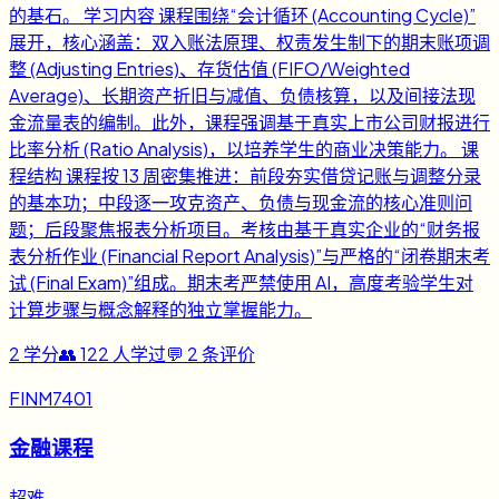
的基石。 学习内容 课程围绕“会计循环 (Accounting Cycle)”
展开，核心涵盖：双入账法原理、权责发生制下的期末账项调
整 (Adjusting Entries)、存货估值 (FIFO/Weighted
Average)、长期资产折旧与减值、负债核算，以及间接法现
金流量表的编制。此外，课程强调基于真实上市公司财报进行
比率分析 (Ratio Analysis)，以培养学生的商业决策能力。 课
程结构 课程按 13 周密集推进：前段夯实借贷记账与调整分录
的基本功；中段逐一攻克资产、负债与现金流的核心准则问
题；后段聚焦报表分析项目。考核由基于真实企业的“财务报
表分析作业 (Financial Report Analysis)”与严格的“闭卷期末考
试 (Final Exam)”组成。期末考严禁使用 AI，高度考验学生对
计算步骤与概念解释的独立掌握能力。
2
学分
👥
122
人学过
💬
2
条评价
FINM7401
金融课程
超难