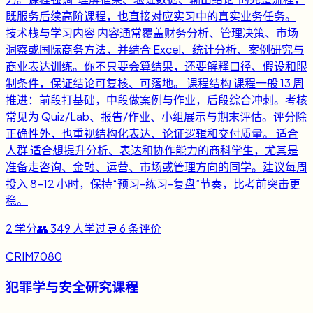
既服务后续高阶课程，也直接对应实习中的真实业务任务。
技术栈与学习内容 内容通常覆盖财务分析、管理决策、市场
洞察或国际商务方法，并结合 Excel、统计分析、案例研究与
商业表达训练。你不只要会算结果，还要解释口径、假设和限
制条件，保证结论可复核、可落地。 课程结构 课程一般 13 周
推进：前段打基础，中段做案例与作业，后段综合冲刺。考核
常见为 Quiz/Lab、报告/作业、小组展示与期末评估。评分除
正确性外，也重视结构化表达、论证逻辑和交付质量。 适合
人群 适合想提升分析、表达和协作能力的商科学生，尤其是
准备走咨询、金融、运营、市场或管理方向的同学。建议每周
投入 8-12 小时，保持“预习-练习-复盘”节奏，比考前突击更
稳。
2
学分
👥
349
人学过
💬
6
条评价
CRIM7080
犯罪学与安全研究课程