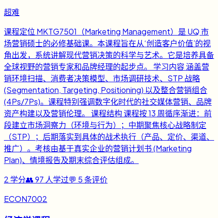
超难
课程定位 MKTG7501（Marketing Management）是 UQ 市
场营销硕士的必修基础课。本课程旨在从‘创造客户价值’的视
角出发，系统讲解现代营销决策的科学与艺术。它是培养具备
全球视野的营销专家和品牌经理的起步点。 学习内容 涵盖营
销环境扫描、消费者决策模型、市场调研技术、STP 战略
(Segmentation, Targeting, Positioning) 以及整合营销组合
(4Ps/7Ps)。课程特别强调数字化时代的社交媒体营销、品牌
资产构建以及营销伦理。 课程结构 课程按 13 周循序渐进：前
段建立市场洞察力（环境与行为）；中期聚焦核心战略制定
（STP）；后期落实到具体的战术执行（产品、定价、渠道、
推广）。考核由基于真实企业的营销计划书 (Marketing
Plan)、情境报告及期末综合评估组成。
2
学分
👥
97
人学过
💬
5
条评价
ECON7002