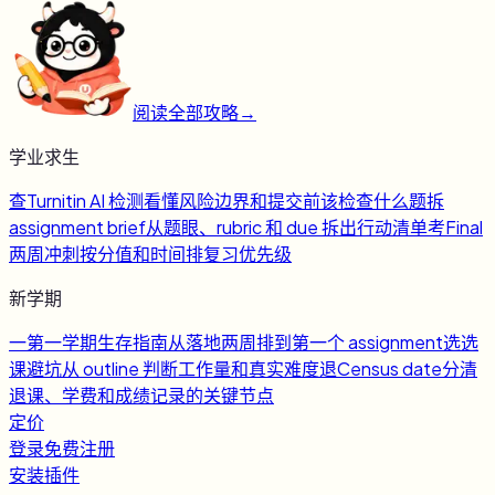
阅读全部攻略
→
学业求生
查
Turnitin AI 检测
看懂风险边界和提交前该检查什么
题
拆
assignment brief
从题眼、rubric 和 due 拆出行动清单
考
Final
两周冲刺
按分值和时间排复习优先级
新学期
一
第一学期生存指南
从落地两周排到第一个 assignment
选
选
课避坑
从 outline 判断工作量和真实难度
退
Census date
分清
退课、学费和成绩记录的关键节点
定价
登录
免费注册
安装插件