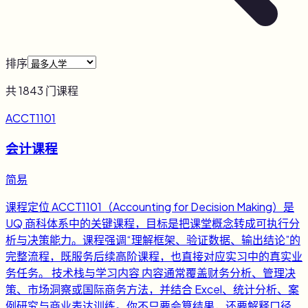
排序
共
1843
门课程
ACCT1101
会计课程
简易
课程定位 ACCT1101（Accounting for Decision Making）是
UQ 商科体系中的关键课程，目标是把课堂概念转成可执行分
析与决策能力。课程强调“理解框架、验证数据、输出结论”的
完整流程，既服务后续高阶课程，也直接对应实习中的真实业
务任务。 技术栈与学习内容 内容通常覆盖财务分析、管理决
策、市场洞察或国际商务方法，并结合 Excel、统计分析、案
例研究与商业表达训练。你不只要会算结果，还要解释口径、