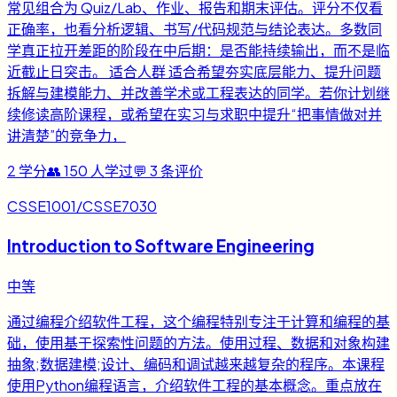
常见组合为 Quiz/Lab、作业、报告和期末评估。评分不仅看
正确率，也看分析逻辑、书写/代码规范与结论表达。多数同
学真正拉开差距的阶段在中后期：是否能持续输出，而不是临
近截止日突击。 适合人群 适合希望夯实底层能力、提升问题
拆解与建模能力、并改善学术或工程表达的同学。若你计划继
续修读高阶课程，或希望在实习与求职中提升“把事情做对并
讲清楚”的竞争力，
2
学分
👥
150
人学过
💬
3
条评价
CSSE1001/CSSE7030
Introduction to Software Engineering
中等
通过编程介绍软件工程，这个编程特别专注于计算和编程的基
础，使用基于探索性问题的方法。使用过程、数据和对象构建
抽象;数据建模;设计、编码和调试越来越复杂的程序。本课程
使用Python编程语言，介绍软件工程的基本概念。重点放在