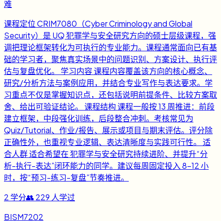
难
课程定位 CRIM7080（Cyber Criminology and Global
Security）是 UQ 犯罪学与安全研究方向的硕士层级课程，强
调把理论框架转化为可执行的专业能力。课程通常面向已有基
础的学习者，聚焦真实场景中的问题识别、方案设计、执行评
估与复盘优化。 学习内容 课程内容覆盖该方向的核心概念、
研究/分析方法与案例应用，并结合专业写作与表达要求。学
习重点不仅是掌握知识点，还包括说明前提条件、比较方案取
舍、给出可验证结论。 课程结构 课程一般按 13 周推进：前段
建立框架，中段强化训练，后段整合冲刺。考核常见为
Quiz/Tutorial、作业/报告、展示或项目与期末评估。评分除
正确性外，也重视专业逻辑、表达清晰度与实践可行性。 适
合人群 适合希望在 犯罪学与安全研究持续进阶、并提升“分
析-执行-表达”闭环能力的同学。建议每周固定投入 8-12 小
时，按“预习-练习-复盘”节奏推进。
2
学分
👥
229
人学过
BISM7202