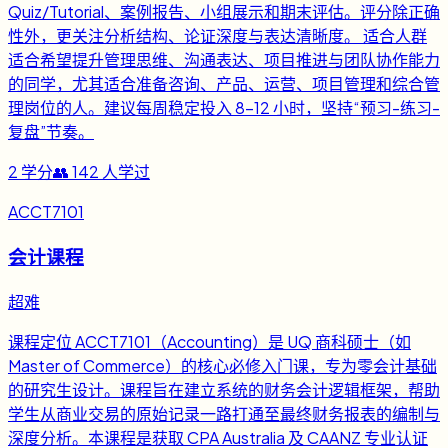
Quiz/Tutorial、案例报告、小组展示和期末评估。评分除正确
性外，更关注分析结构、论证深度与表达清晰度。 适合人群
适合希望提升管理思维、沟通表达、项目推进与团队协作能力
的同学，尤其适合准备咨询、产品、运营、项目管理和综合管
理岗位的人。建议每周稳定投入 8-12 小时，坚持“预习-练习-
复盘”节奏。
2
学分
👥
142
人学过
ACCT7101
会计课程
超难
课程定位 ACCT7101（Accounting）是 UQ 商科硕士（如
Master of Commerce）的核心必修入门课，专为零会计基础
的研究生设计。课程旨在建立系统的财务会计逻辑框架，帮助
学生从商业交易的原始记录一路打通至最终财务报表的编制与
深度分析。本课程是获取 CPA Australia 及 CAANZ 专业认证