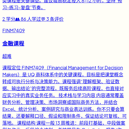
类课程是关键铺垫。建议每周稳定投入 8-12 小时，坚持“预
习-练习-复盘”节奏。
2
学分
👥
86
人学过
💬
3
条评价
FINM7409
金融课程
超难
课程定位 FINM7409（Financial Management for Decision
Makers）是 UQ 商科体系中的关键课程，目标是把课堂概念
转成可执行分析与决策能力。课程强调“理解框架、验证数
据、输出结论”的完整流程，既服务后续高阶课程，也直接对
应实习中的真实业务任务。 技术栈与学习内容 内容通常覆盖
财务分析、管理决策、市场洞察或国际商务方法，并结合
Excel、统计分析、案例研究与商业表达训练。你不只要会算
结果，还要解释口径、假设和限制条件，保证结论可复核、可
落地。 课程结构 课程一般 13 周推进：前段打基础，中段做案