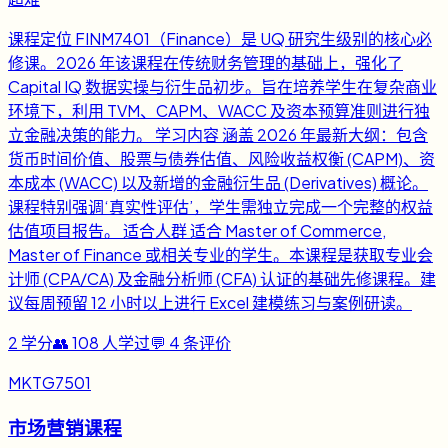
课程定位 FINM7401（Finance）是 UQ 研究生级别的核心必
修课。2026 年该课程在传统财务管理的基础上，强化了
Capital IQ 数据实操与衍生品初步。旨在培养学生在复杂商业
环境下，利用 TVM、CAPM、WACC 及资本预算准则进行独
立金融决策的能力。 学习内容 涵盖 2026 年最新大纲：包含
货币时间价值、股票与债券估值、风险收益权衡 (CAPM)、资
本成本 (WACC) 以及新增的金融衍生品 (Derivatives) 概论。
课程特别强调‘真实性评估’，学生需独立完成一个完整的权益
估值项目报告。 适合人群 适合 Master of Commerce,
Master of Finance 或相关专业的学生。本课程是获取专业会
计师 (CPA/CA) 及金融分析师 (CFA) 认证的基础先修课程。建
议每周预留 12 小时以上进行 Excel 建模练习与案例研读。
2
学分
👥
108
人学过
💬
4
条评价
MKTG7501
市场营销课程