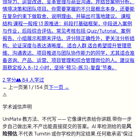
领导力、运营改进、变革管理与商业沟通，并结合案例分析、
情境决策和团队项目。你需要掌握的不只是概念本身，还要能
在复杂约束下做取舍、说明理由、并输出可落地建议。 课程
结构 课程一般按 13 周推进：前段打基础框架，中段进入案例
与作业，后段综合评估。常见考核包括 Quiz/Tutorial、案例
报告、小组展示和期末评估。评分除正确性外，更关注分析结
构、论证深度与表达清晰度。 适合人群 适合希望提升管理思
维、沟通表达、项目推进与团队协作能力的同学，尤其适合准
备咨询、产品、运营、项目管理和综合管理岗位的人。建议每
周稳定投入 8-12 小时，坚持“预习-练习-复盘”节奏。
2
学分
👥
84
人学过
← 上一页
第
1
/
154
页
下一页 →
⚠️
学术诚信声明
UniMate 教方法、不代写 —— 它像课代表给你讲题,带你一步
步自己做出来,不产出能直接提交的答案。AI 率检测给的是
风
险预估
,不代表 Turnitin 或你学校的判定结果,任何敢承诺"保过