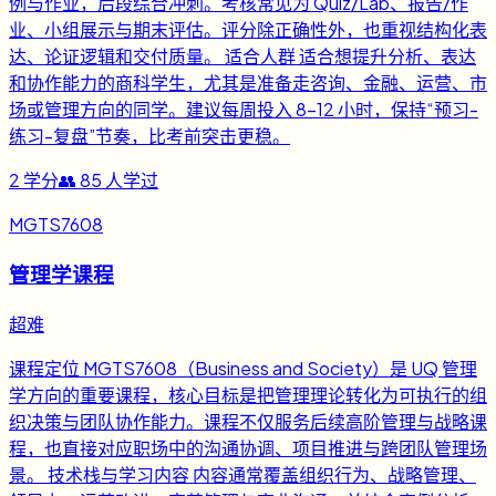
例与作业，后段综合冲刺。考核常见为 Quiz/Lab、报告/作
业、小组展示与期末评估。评分除正确性外，也重视结构化表
达、论证逻辑和交付质量。 适合人群 适合想提升分析、表达
和协作能力的商科学生，尤其是准备走咨询、金融、运营、市
场或管理方向的同学。建议每周投入 8-12 小时，保持“预习-
练习-复盘”节奏，比考前突击更稳。
2
学分
👥
85
人学过
MGTS7608
管理学课程
超难
课程定位 MGTS7608（Business and Society）是 UQ 管理
学方向的重要课程，核心目标是把管理理论转化为可执行的组
织决策与团队协作能力。课程不仅服务后续高阶管理与战略课
程，也直接对应职场中的沟通协调、项目推进与跨团队管理场
景。 技术栈与学习内容 内容通常覆盖组织行为、战略管理、