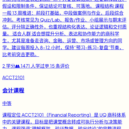
假设和限制条件，保证结论可复核、可落地。 课程结构 课程
一般 13 周推进：前段打基础，中段做案例与作业，后段综合
冲刺。考核常见为 Quiz/Lab、报告/作业、小组展示与期末评
估。评分除正确性外，也重视结构化表达、论证逻辑和交付质
量。 适合人群 适合想提升分析、表达和协作能力的商科学
生，尤其是准备走咨询、金融、运营、市场或管理方向的同
学。建议每周投入 8-12 小时，保持“预习-练习-复盘”节奏，
比考前突击更稳。
2
学分
👥
1471
人学过
💬
15
条评价
ACCT2101
会计课程
中等
课程定位 ACCT2101（Financial Reporting）是 UQ 商科体系
中的关键课程，目标是把课堂概念转成可执行分析与决策能
力。课程强调“理解框架、验证数据、输出结论”的完整流程，