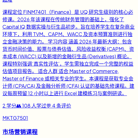
课程定位 FINM7401（Finance）是 UQ 研究生级别的核心必
修课。2026 年该课程在传统财务管理的基础上，强化了
Capital IQ 数据实操与衍生品初步。旨在培养学生在复杂商业
环境下，利用 TVM、CAPM、WACC 及资本预算准则进行独
立金融决策的能力。 学习内容 涵盖 2026 年最新大纲：包含
货币时间价值、股票与债券估值、风险收益权衡 (CAPM)、资
本成本 (WACC) 以及新增的金融衍生品 (Derivatives) 概论。
课程特别强调‘真实性评估’，学生需独立完成一个完整的权益
估值项目报告。 适合人群 适合 Master of Commerce,
Master of Finance 或相关专业的学生。本课程是获取专业会
计师 (CPA/CA) 及金融分析师 (CFA) 认证的基础先修课程。建
议每周预留 12 小时以上进行 Excel 建模练习与案例研读。
2
学分
👥
108
人学过
💬
4
条评价
MKTG7501
市场营销课程