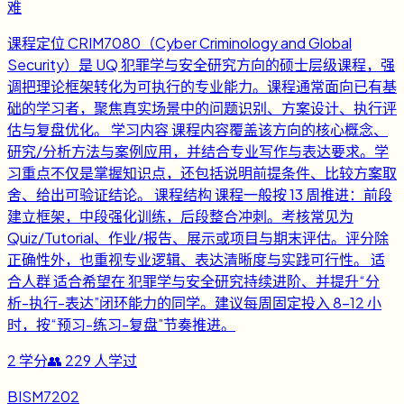
难
课程定位 CRIM7080（Cyber Criminology and Global
Security）是 UQ 犯罪学与安全研究方向的硕士层级课程，强
调把理论框架转化为可执行的专业能力。课程通常面向已有基
础的学习者，聚焦真实场景中的问题识别、方案设计、执行评
估与复盘优化。 学习内容 课程内容覆盖该方向的核心概念、
研究/分析方法与案例应用，并结合专业写作与表达要求。学
习重点不仅是掌握知识点，还包括说明前提条件、比较方案取
舍、给出可验证结论。 课程结构 课程一般按 13 周推进：前段
建立框架，中段强化训练，后段整合冲刺。考核常见为
Quiz/Tutorial、作业/报告、展示或项目与期末评估。评分除
正确性外，也重视专业逻辑、表达清晰度与实践可行性。 适
合人群 适合希望在 犯罪学与安全研究持续进阶、并提升“分
析-执行-表达”闭环能力的同学。建议每周固定投入 8-12 小
时，按“预习-练习-复盘”节奏推进。
2
学分
👥
229
人学过
BISM7202