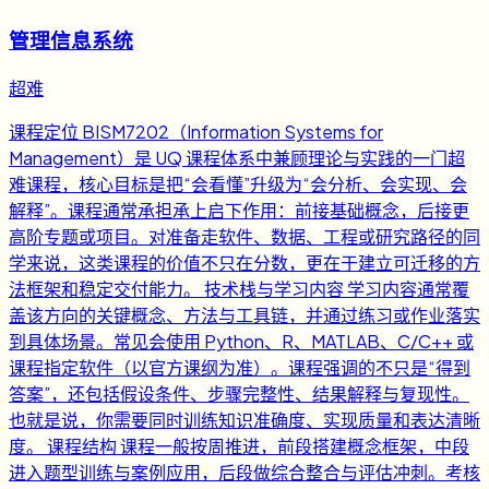
管理信息系统
超难
课程定位 BISM7202（Information Systems for
Management）是 UQ 课程体系中兼顾理论与实践的一门超
难课程，核心目标是把“会看懂”升级为“会分析、会实现、会
解释”。课程通常承担承上启下作用：前接基础概念，后接更
高阶专题或项目。对准备走软件、数据、工程或研究路径的同
学来说，这类课程的价值不只在分数，更在于建立可迁移的方
法框架和稳定交付能力。 技术栈与学习内容 学习内容通常覆
盖该方向的关键概念、方法与工具链，并通过练习或作业落实
到具体场景。常见会使用 Python、R、MATLAB、C/C++ 或
课程指定软件（以官方课纲为准）。课程强调的不只是“得到
答案”，还包括假设条件、步骤完整性、结果解释与复现性。
也就是说，你需要同时训练知识准确度、实现质量和表达清晰
度。 课程结构 课程一般按周推进，前段搭建概念框架，中段
进入题型训练与案例应用，后段做综合整合与评估冲刺。考核