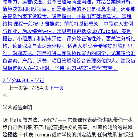
领导力、运营改进、变革管理与商业沟通，并结合案例分析、
情境决策和团队项目。你需要掌握的不只是概念本身，还要能
在复杂约束下做取舍、说明理由、并输出可落地建议。 课程
结构 课程一般按 13 周推进：前段打基础框架，中段进入案例
与作业，后段综合评估。常见考核包括 Quiz/Tutorial、案例
报告、小组展示和期末评估。评分除正确性外，更关注分析结
构、论证深度与表达清晰度。 适合人群 适合希望提升管理思
维、沟通表达、项目推进与团队协作能力的同学，尤其适合准
备咨询、产品、运营、项目管理和综合管理岗位的人。建议每
周稳定投入 8-12 小时，坚持“预习-练习-复盘”节奏。
2
学分
👥
84
人学过
← 上一页
第
1
/
154
页
下一页 →
⚠️
学术诚信声明
UniMate 教方法、不代写 —— 它像课代表给你讲题,带你一步
步自己做出来,不产出能直接提交的答案。AI 率检测给的是
风
险预估
,不代表 Turnitin 或你学校的判定结果,任何敢承诺"保过