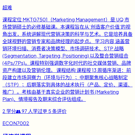
超难
课程定位 MKTG7501（Marketing Management）是 UQ 市
场营销硕士的必修基础课。本课程旨在从‘创造客户价值’的视
角出发，系统讲解现代营销决策的科学与艺术。它是培养具备
全球视野的营销专家和品牌经理的起步点。 学习内容 涵盖营
销环境扫描、消费者决策模型、市场调研技术、STP 战略
(Segmentation, Targeting, Positioning) 以及整合营销组合
(4Ps/7Ps)。课程特别强调数字化时代的社交媒体营销、品牌
资产构建以及营销伦理。 课程结构 课程按 13 周循序渐进：前
段建立市场洞察力（环境与行为）；中期聚焦核心战略制定
（STP）；后期落实到具体的战术执行（产品、定价、渠道、
推广）。考核由基于真实企业的营销计划书 (Marketing
Plan)、情境报告及期末综合评估组成。
2
学分
👥
97
人学过
💬
5
条评价
ECON7002