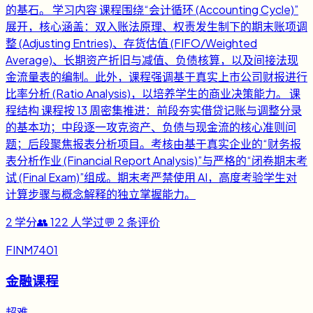
的基石。 学习内容 课程围绕“会计循环 (Accounting Cycle)”
展开，核心涵盖：双入账法原理、权责发生制下的期末账项调
整 (Adjusting Entries)、存货估值 (FIFO/Weighted
Average)、长期资产折旧与减值、负债核算，以及间接法现
金流量表的编制。此外，课程强调基于真实上市公司财报进行
比率分析 (Ratio Analysis)，以培养学生的商业决策能力。 课
程结构 课程按 13 周密集推进：前段夯实借贷记账与调整分录
的基本功；中段逐一攻克资产、负债与现金流的核心准则问
题；后段聚焦报表分析项目。考核由基于真实企业的“财务报
表分析作业 (Financial Report Analysis)”与严格的“闭卷期末考
试 (Final Exam)”组成。期末考严禁使用 AI，高度考验学生对
计算步骤与概念解释的独立掌握能力。
2
学分
👥
122
人学过
💬
2
条评价
FINM7401
金融课程
超难