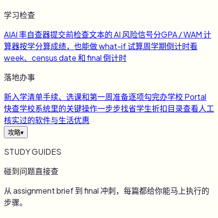
学习检查
AI
AI 率自查器
提交前检查文本的 AI 风险信号
分
GPA / WAM 计
算器
按学分算成绩，也能做 what-if 试算
周
学期倒计时
看
week、census date 和 final 倒计时
落地办事
新
入学清单
手续、选课和第一周准备逐项勾完
办
学校 Portal
快查
学校系统里的关键操作一步步找
省
学生折扣目录
查看人工
核实过的软件与生活优惠
攻略
▾
STUDY GUIDES
碰到问题直接查
从 assignment brief 到 final 冲刺，每篇都给你能马上执行的
步骤。