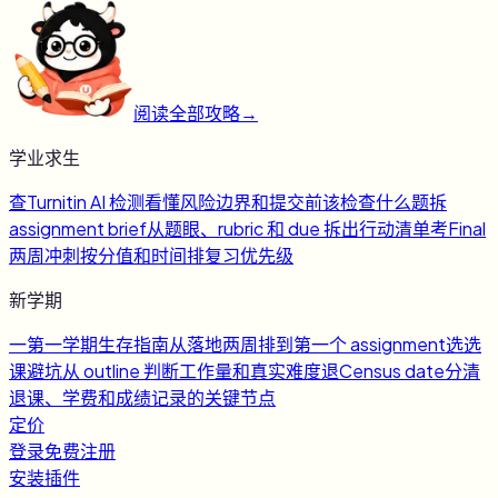
阅读全部攻略
→
学业求生
查
Turnitin AI 检测
看懂风险边界和提交前该检查什么
题
拆
assignment brief
从题眼、rubric 和 due 拆出行动清单
考
Final
两周冲刺
按分值和时间排复习优先级
新学期
一
第一学期生存指南
从落地两周排到第一个 assignment
选
选
课避坑
从 outline 判断工作量和真实难度
退
Census date
分清
退课、学费和成绩记录的关键节点
定价
登录
免费注册
安装插件