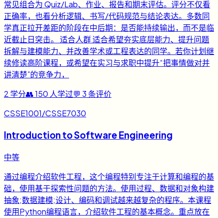
常见组合为 Quiz/Lab、作业、报告和期末评估。评分不仅看
正确率，也看分析逻辑、书写/代码规范与结论表达。多数同
学真正拉开差距的阶段在中后期：是否能持续输出，而不是临
近截止日突击。 适合人群 适合希望夯实底层能力、提升问题
拆解与建模能力、并改善学术或工程表达的同学。若你计划继
续修读高阶课程，或希望在实习与求职中提升“把事情做对并
讲清楚”的竞争力，
2
学分
👥
150
人学过
💬
3
条评价
CSSE1001/CSSE7030
Introduction to Software Engineering
中等
通过编程介绍软件工程，这个编程特别专注于计算和编程的基
础，使用基于探索性问题的方法。使用过程、数据和对象构建
抽象;数据建模;设计、编码和调试越来越复杂的程序。本课程
使用Python编程语言，介绍软件工程的基本概念。重点放在