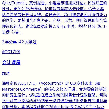
Quiz/Tutorial、案例报告、小组展示和期末评估。评分除正确
性外，更关注分析结构、论证深度与表达清晰度。 适合人群
适合希望提升管理思维、沟通表达、项目推进与团队协作能力
的同学，尤其适合准备咨询、产品、运营、项目管理和综合管
理岗位的人。建议每周稳定投入 8-12 小时，坚持“预习-练习-
复盘”节奏。
2
学分
👥
142
人学过
ACCT7101
会计课程
超难
课程定位 ACCT7101（Accounting）是 UQ 商科硕士（如
Master of Commerce）的核心必修入门课，专为零会计基础
的研究生设计。课程旨在建立系统的财务会计逻辑框架，帮助
学生从商业交易的原始记录一路打通至最终财务报表的编制与
深度分析。本课程是获取 CPA Australia 及 CAANZ 专业认证