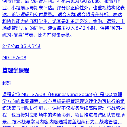
例与作业，后段综合冲刺。考核常见为 Quiz/Lab、报告/作
业、小组展示与期末评估。评分除正确性外，也重视结构化表
达、论证逻辑和交付质量。 适合人群 适合想提升分析、表达
和协作能力的商科学生，尤其是准备走咨询、金融、运营、市
场或管理方向的同学。建议每周投入 8-12 小时，保持“预习-
练习-复盘”节奏，比考前突击更稳。
2
学分
👥
85
人学过
MGTS7608
管理学课程
超难
课程定位 MGTS7608（Business and Society）是 UQ 管理
学方向的重要课程，核心目标是把管理理论转化为可执行的组
织决策与团队协作能力。课程不仅服务后续高阶管理与战略课
程，也直接对应职场中的沟通协调、项目推进与跨团队管理场
景。 技术栈与学习内容 内容通常覆盖组织行为、战略管理、