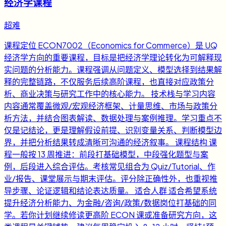
经济学课程
超难
课程定位 ECON7002（Economics for Commerce）是 UQ
经济学方向的重要课程，目标是把经济学理论转化为可解释现
实问题的分析能力。课程强调从问题定义、模型选择到结果解
释的完整链路，不仅服务后续高阶课程，也直接对应政策分
析、商业决策与研究工作中的核心能力。 技术栈与学习内容
内容通常覆盖微观/宏观经济框架、计量思维、市场与政策分
析方法，并结合图表解读、数据处理与案例推理。学习重点不
仅是记结论，更是理解假设前提、识别变量关系、判断模型边
界，并把分析结果转成清晰可沟通的经济叙事。 课程结构 课
程一般按 13 周推进：前段打基础模型，中段强化题型与案
例，后段进入综合评估。考核常见组合为 Quiz/Tutorial、作
业/报告、课堂展示与期末评估。评分除正确性外，也重视推
导步骤、论证逻辑和结论表达质量。 适合人群 适合希望系统
提升经济分析能力、为金融/咨询/政策/数据岗位打基础的同
学。若你计划继续修读更高阶 ECON 课或准备研究方向，这