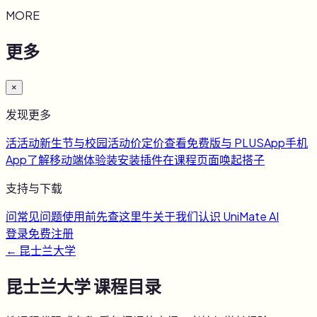
MORE
更多
×
发现更多
活
活动
新生节与校园活动
价
定价
查看免费版与 PLUS
App
手机
App
了解移动端体验
装
安装插件
在课程页面唤起搭子
支持与下载
问
常见问题
使用前先查这里
牛
关于我们
认识 UniMate AI
登录
免费注册
←
昆士兰大学
昆士兰大学
课程目录