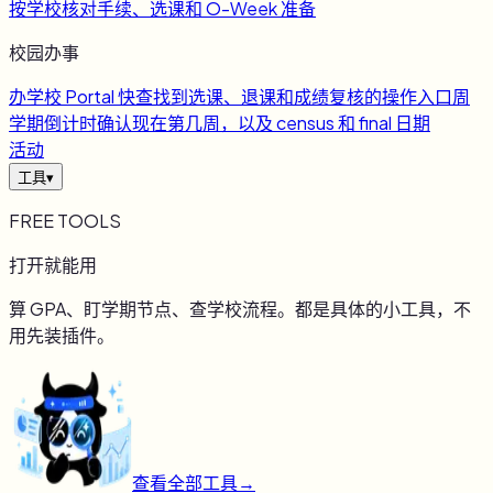
按学校核对手续、选课和 O-Week 准备
校园办事
办
学校 Portal 快查
找到选课、退课和成绩复核的操作入口
周
学期倒计时
确认现在第几周，以及 census 和 final 日期
活动
工具
▾
FREE TOOLS
打开就能用
算 GPA、盯学期节点、查学校流程。都是具体的小工具，不
用先装插件。
查看全部工具
→