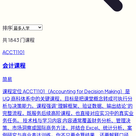
排序
共
1843
门课程
ACCT1101
会计课程
简易
课程定位 ACCT1101（Accounting for Decision Making）是
UQ 商科体系中的关键课程，目标是把课堂概念转成可执行分
析与决策能力。课程强调“理解框架、验证数据、输出结论”的
完整流程，既服务后续高阶课程，也直接对应实习中的真实业
务任务。 技术栈与学习内容 内容通常覆盖财务分析、管理决
策、市场洞察或国际商务方法，并结合 Excel、统计分析、案
例研究与商业表达训练。你不只要会算结果，还要解释口径、