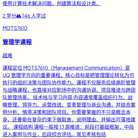
使用计算技术解决问题，创建算法和设计类。
2
学分
👥
146
人学过
MGTS7610
管理学课程
超难
课程定位 MGTS7610（Management Communication）是
UQ 管理学方向的重要课程，核心目标是把管理理论转化为可
执行的组织决策与团队协作能力。课程不仅服务后续高阶管理
与战略课程，也直接对应职场中的沟通协调、项目推进与跨团
队管理场景。 技术栈与学习内容 内容通常覆盖组织行为、战
略管理、领导力、运营改进、变革管理与商业沟通，并结合案
例分析、情境决策和团队项目。你需要掌握的不只是概念本
身，还要能在复杂约束下做取舍、说明理由、并输出可落地建
议。 课程结构 课程一般按 13 周推进：前段打基础框架，中段
进入案例与作业，后段综合评估。常见考核包括