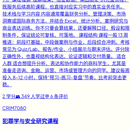
既服务后续高阶课程，也直接对应实习中的真实业务任务。
技术栈与学习内容 内容通常覆盖财务分析、管理决策、市场
洞察或国际商务方法，并结合 Excel、统计分析、案例研究与
商业表达训练。你不只要会算结果，还要解释口径、假设和限
制条件，保证结论可复核、可落地。 课程结构 课程一般 13 周
推进：前段打基础，中段做案例与作业，后段综合冲刺。考核
常见为 Quiz/Lab、报告/作业、小组展示与期末评估。评分除
正确性外，也重视结构化表达、论证逻辑和交付质量。 适合
人群 适合想提升分析、表达和协作能力的商科学生，尤其是
准备走咨询、金融、运营、市场或管理方向的同学。建议每周
投入 8-12 小时，保持“预习-练习-复盘”节奏，比考前突击更
稳。
2
学分
👥
349
人学过
💬
6
条评价
CRIM7080
犯罪学与安全研究课程