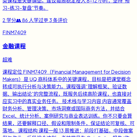
类课程是关键铺垫。建议每周稳定投入 8-12 小时，坚持“预
习-练习-复盘”节奏。
2
学分
👥
86
人学过
💬
3
条评价
FINM7409
金融课程
超难
课程定位 FINM7409（Financial Management for Decision
Makers）是 UQ 商科体系中的关键课程，目标是把课堂概念
转成可执行分析与决策能力。课程强调“理解框架、验证数
据、输出结论”的完整流程，既服务后续高阶课程，也直接对
应实习中的真实业务任务。 技术栈与学习内容 内容通常覆盖
财务分析、管理决策、市场洞察或国际商务方法，并结合
Excel、统计分析、案例研究与商业表达训练。你不只要会算
结果，还要解释口径、假设和限制条件，保证结论可复核、可
落地。 课程结构 课程一般 13 周推进：前段打基础，中段做案