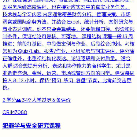
既服务后续高阶课程，也直接对应实习中的真实业务任务。
技术栈与学习内容 内容通常覆盖财务分析、管理决策、市场
洞察或国际商务方法，并结合 Excel、统计分析、案例研究与
商业表达训练。你不只要会算结果，还要解释口径、假设和限
制条件，保证结论可复核、可落地。 课程结构 课程一般 13 周
推进：前段打基础，中段做案例与作业，后段综合冲刺。考核
常见为 Quiz/Lab、报告/作业、小组展示与期末评估。评分除
正确性外，也重视结构化表达、论证逻辑和交付质量。 适合
人群 适合想提升分析、表达和协作能力的商科学生，尤其是
准备走咨询、金融、运营、市场或管理方向的同学。建议每周
投入 8-12 小时，保持“预习-练习-复盘”节奏，比考前突击更
稳。
2
学分
👥
349
人学过
💬
6
条评价
CRIM7080
犯罪学与安全研究课程