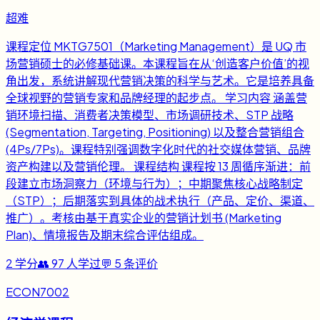
超难
课程定位 MKTG7501（Marketing Management）是 UQ 市
场营销硕士的必修基础课。本课程旨在从‘创造客户价值’的视
角出发，系统讲解现代营销决策的科学与艺术。它是培养具备
全球视野的营销专家和品牌经理的起步点。 学习内容 涵盖营
销环境扫描、消费者决策模型、市场调研技术、STP 战略
(Segmentation, Targeting, Positioning) 以及整合营销组合
(4Ps/7Ps)。课程特别强调数字化时代的社交媒体营销、品牌
资产构建以及营销伦理。 课程结构 课程按 13 周循序渐进：前
段建立市场洞察力（环境与行为）；中期聚焦核心战略制定
（STP）；后期落实到具体的战术执行（产品、定价、渠道、
推广）。考核由基于真实企业的营销计划书 (Marketing
Plan)、情境报告及期末综合评估组成。
2
学分
👥
97
人学过
💬
5
条评价
ECON7002