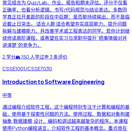
常见组合为 Quiz/Lab、作业、报告和期末评估。评分不仅看
正确率，也看分析逻辑、书写/代码规范与结论表达。多数同
学真正拉开差距的阶段在中后期：是否能持续输出，而不是临
近截止日突击。 适合人群 适合希望夯实底层能力、提升问题
拆解与建模能力、并改善学术或工程表达的同学。若你计划继
续修读高阶课程，或希望在实习与求职中提升“把事情做对并
讲清楚”的竞争力，
2
学分
👥
150
人学过
💬
3
条评价
CSSE1001/CSSE7030
Introduction to Software Engineering
中等
通过编程介绍软件工程，这个编程特别专注于计算和编程的基
础，使用基于探索性问题的方法。使用过程、数据和对象构建
抽象;数据建模;设计、编码和调试越来越复杂的程序。本课程
使用Python编程语言，介绍软件工程的基本概念。重点放在