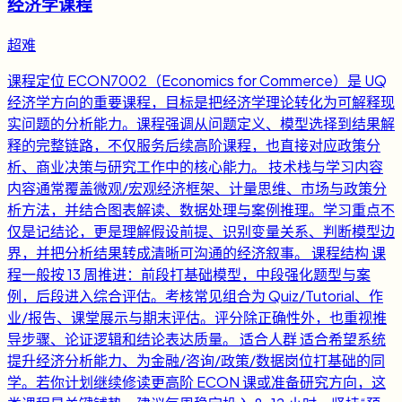
经济学课程
超难
课程定位 ECON7002（Economics for Commerce）是 UQ
经济学方向的重要课程，目标是把经济学理论转化为可解释现
实问题的分析能力。课程强调从问题定义、模型选择到结果解
释的完整链路，不仅服务后续高阶课程，也直接对应政策分
析、商业决策与研究工作中的核心能力。 技术栈与学习内容
内容通常覆盖微观/宏观经济框架、计量思维、市场与政策分
析方法，并结合图表解读、数据处理与案例推理。学习重点不
仅是记结论，更是理解假设前提、识别变量关系、判断模型边
界，并把分析结果转成清晰可沟通的经济叙事。 课程结构 课
程一般按 13 周推进：前段打基础模型，中段强化题型与案
例，后段进入综合评估。考核常见组合为 Quiz/Tutorial、作
业/报告、课堂展示与期末评估。评分除正确性外，也重视推
导步骤、论证逻辑和结论表达质量。 适合人群 适合希望系统
提升经济分析能力、为金融/咨询/政策/数据岗位打基础的同
学。若你计划继续修读更高阶 ECON 课或准备研究方向，这