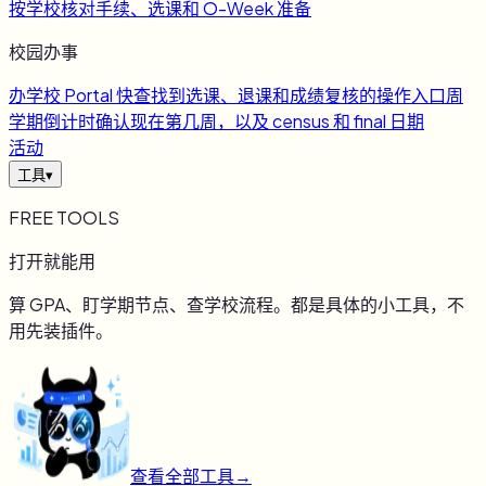
按学校核对手续、选课和 O-Week 准备
校园办事
办
学校 Portal 快查
找到选课、退课和成绩复核的操作入口
周
学期倒计时
确认现在第几周，以及 census 和 final 日期
活动
工具
▾
FREE TOOLS
打开就能用
算 GPA、盯学期节点、查学校流程。都是具体的小工具，不
用先装插件。
查看全部工具
→