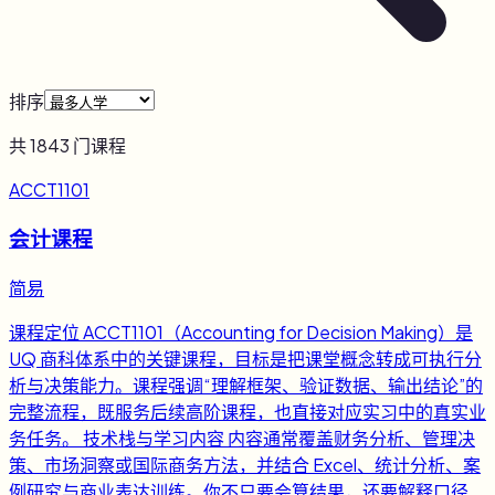
排序
共
1843
门课程
ACCT1101
会计课程
简易
课程定位 ACCT1101（Accounting for Decision Making）是
UQ 商科体系中的关键课程，目标是把课堂概念转成可执行分
析与决策能力。课程强调“理解框架、验证数据、输出结论”的
完整流程，既服务后续高阶课程，也直接对应实习中的真实业
务任务。 技术栈与学习内容 内容通常覆盖财务分析、管理决
策、市场洞察或国际商务方法，并结合 Excel、统计分析、案
例研究与商业表达训练。你不只要会算结果，还要解释口径、