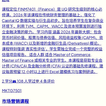
课程定位 FINM7401（Finance）是 UQ 研究生级别的核心必
修课。2026 年该课程在传统财务管理的基础上，强化了
Capital IQ 数据实操与衍生品初步。旨在培养学生在复杂商业
环境下，利用 TVM、CAPM、WACC 及资本预算准则进行独
立金融决策的能力。 学习内容 涵盖 2026 年最新大纲：包含
货币时间价值、股票与债券估值、风险收益权衡 (CAPM)、资
本成本 (WACC) 以及新增的金融衍生品 (Derivatives) 概论。
课程特别强调‘真实性评估’，学生需独立完成一个完整的权益
估值项目报告。 适合人群 适合 Master of Commerce,
Master of Finance 或相关专业的学生。本课程是获取专业会
计师 (CPA/CA) 及金融分析师 (CFA) 认证的基础先修课程。建
议每周预留 12 小时以上进行 Excel 建模练习与案例研读。
2
学分
👥
108
人学过
💬
4
条评价
MKTG7501
市场营销课程