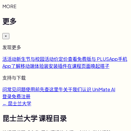
MORE
更多
×
发现更多
活
活动
新生节与校园活动
价
定价
查看免费版与 PLUS
App
手机
App
了解移动端体验
装
安装插件
在课程页面唤起搭子
支持与下载
问
常见问题
使用前先查这里
牛
关于我们
认识 UniMate AI
登录
免费注册
←
昆士兰大学
昆士兰大学
课程目录