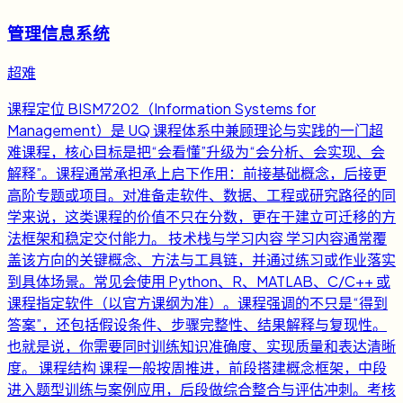
管理信息系统
超难
课程定位 BISM7202（Information Systems for
Management）是 UQ 课程体系中兼顾理论与实践的一门超
难课程，核心目标是把“会看懂”升级为“会分析、会实现、会
解释”。课程通常承担承上启下作用：前接基础概念，后接更
高阶专题或项目。对准备走软件、数据、工程或研究路径的同
学来说，这类课程的价值不只在分数，更在于建立可迁移的方
法框架和稳定交付能力。 技术栈与学习内容 学习内容通常覆
盖该方向的关键概念、方法与工具链，并通过练习或作业落实
到具体场景。常见会使用 Python、R、MATLAB、C/C++ 或
课程指定软件（以官方课纲为准）。课程强调的不只是“得到
答案”，还包括假设条件、步骤完整性、结果解释与复现性。
也就是说，你需要同时训练知识准确度、实现质量和表达清晰
度。 课程结构 课程一般按周推进，前段搭建概念框架，中段
进入题型训练与案例应用，后段做综合整合与评估冲刺。考核