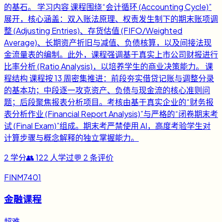
的基石。 学习内容 课程围绕“会计循环 (Accounting Cycle)”
展开，核心涵盖：双入账法原理、权责发生制下的期末账项调
整 (Adjusting Entries)、存货估值 (FIFO/Weighted
Average)、长期资产折旧与减值、负债核算，以及间接法现
金流量表的编制。此外，课程强调基于真实上市公司财报进行
比率分析 (Ratio Analysis)，以培养学生的商业决策能力。 课
程结构 课程按 13 周密集推进：前段夯实借贷记账与调整分录
的基本功；中段逐一攻克资产、负债与现金流的核心准则问
题；后段聚焦报表分析项目。考核由基于真实企业的“财务报
表分析作业 (Financial Report Analysis)”与严格的“闭卷期末考
试 (Final Exam)”组成。期末考严禁使用 AI，高度考验学生对
计算步骤与概念解释的独立掌握能力。
2
学分
👥
122
人学过
💬
2
条评价
FINM7401
金融课程
超难