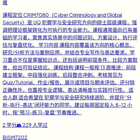
难
课程定位 CRIM7080（Cyber Criminology and Global
Security）是 UQ 犯罪学与安全研究方向的硕士层级课程，强
调把理论框架转化为可执行的专业能力。课程通常面向已有基
础的学习者，聚焦真实场景中的问题识别、方案设计、执行评
估与复盘优化。 学习内容 课程内容覆盖该方向的核心概念、
研究/分析方法与案例应用，并结合专业写作与表达要求。学
习重点不仅是掌握知识点，还包括说明前提条件、比较方案取
舍、给出可验证结论。 课程结构 课程一般按 13 周推进：前段
建立框架，中段强化训练，后段整合冲刺。考核常见为
Quiz/Tutorial、作业/报告、展示或项目与期末评估。评分除
正确性外，也重视专业逻辑、表达清晰度与实践可行性。 适
合人群 适合希望在 犯罪学与安全研究持续进阶、并提升“分
析-执行-表达”闭环能力的同学。建议每周固定投入 8-12 小
时，按“预习-练习-复盘”节奏推进。
2
学分
👥
229
人学过
BISM7202