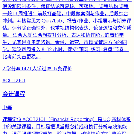
假设和限制条件，保证结论可复核、可落地。 课程结构 课程
一般 13 周推进：前段打基础，中段做案例与作业，后段综合
冲刺。考核常见为 Quiz/Lab、报告/作业、小组展示与期末评
估。评分除正确性外，也重视结构化表达、论证逻辑和交付质
量。 适合人群 适合想提升分析、表达和协作能力的商科学
生，尤其是准备走咨询、金融、运营、市场或管理方向的同
学。建议每周投入 8-12 小时，保持“预习-练习-复盘”节奏，
比考前突击更稳。
2
学分
👥
1471
人学过
💬
15
条评价
ACCT2101
会计课程
中等
课程定位 ACCT2101（Financial Reporting）是 UQ 商科体系
中的关键课程，目标是把课堂概念转成可执行分析与决策能
力。课程强调“理解框架、验证数据、输出结论”的完整流程，