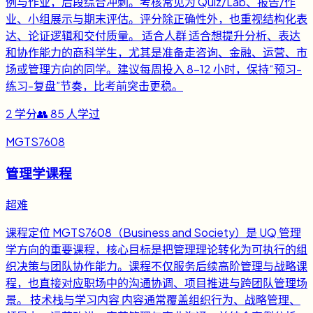
例与作业，后段综合冲刺。考核常见为 Quiz/Lab、报告/作
业、小组展示与期末评估。评分除正确性外，也重视结构化表
达、论证逻辑和交付质量。 适合人群 适合想提升分析、表达
和协作能力的商科学生，尤其是准备走咨询、金融、运营、市
场或管理方向的同学。建议每周投入 8-12 小时，保持“预习-
练习-复盘”节奏，比考前突击更稳。
2
学分
👥
85
人学过
MGTS7608
管理学课程
超难
课程定位 MGTS7608（Business and Society）是 UQ 管理
学方向的重要课程，核心目标是把管理理论转化为可执行的组
织决策与团队协作能力。课程不仅服务后续高阶管理与战略课
程，也直接对应职场中的沟通协调、项目推进与跨团队管理场
景。 技术栈与学习内容 内容通常覆盖组织行为、战略管理、