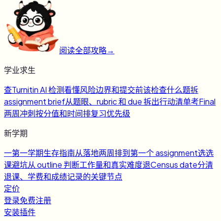
阅读全部攻略
→
学业求生
查
Turnitin AI 检测
看懂风险边界和提交前该检查什么
题
拆
assignment brief
从题眼、rubric 和 due 拆出行动清单
考
Final
两周冲刺
按分值和时间排复习优先级
新学期
一
第一学期生存指南
从落地两周排到第一个 assignment
选
选
课避坑
从 outline 判断工作量和真实难度
退
Census date
分清
退课、学费和成绩记录的关键节点
定价
登录
免费注册
安装插件