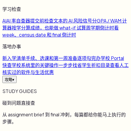
学习检查
AI
AI 率自查器
提交前检查文本的 AI 风险信号
分
GPA / WAM 计
算器
按学分算成绩，也能做 what-if 试算
周
学期倒计时
看
week、census date 和 final 倒计时
落地办事
新
入学清单
手续、选课和第一周准备逐项勾完
办
学校 Portal
快查
学校系统里的关键操作一步步找
省
学生折扣目录
查看人工
核实过的软件与生活优惠
攻略
▾
STUDY GUIDES
碰到问题直接查
从 assignment brief 到 final 冲刺，每篇都给你能马上执行的
步骤。