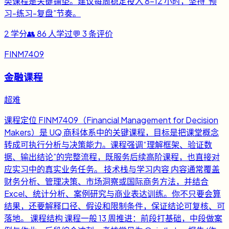
类课程是关键铺垫。建议每周稳定投入 8-12 小时，坚持“预
习-练习-复盘”节奏。
2
学分
👥
86
人学过
💬
3
条评价
FINM7409
金融课程
超难
课程定位 FINM7409（Financial Management for Decision
Makers）是 UQ 商科体系中的关键课程，目标是把课堂概念
转成可执行分析与决策能力。课程强调“理解框架、验证数
据、输出结论”的完整流程，既服务后续高阶课程，也直接对
应实习中的真实业务任务。 技术栈与学习内容 内容通常覆盖
财务分析、管理决策、市场洞察或国际商务方法，并结合
Excel、统计分析、案例研究与商业表达训练。你不只要会算
结果，还要解释口径、假设和限制条件，保证结论可复核、可
落地。 课程结构 课程一般 13 周推进：前段打基础，中段做案