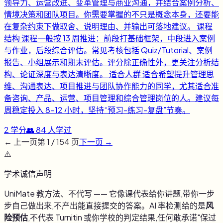
领导力、运营改进、变革管理与商业沟通，并结合案例分析、
情境决策和团队项目。你需要掌握的不只是概念本身，还要能
在复杂约束下做取舍、说明理由、并输出可落地建议。 课程
结构 课程一般按 13 周推进：前段打基础框架，中段进入案例
与作业，后段综合评估。常见考核包括 Quiz/Tutorial、案例
报告、小组展示和期末评估。评分除正确性外，更关注分析结
构、论证深度与表达清晰度。 适合人群 适合希望提升管理思
维、沟通表达、项目推进与团队协作能力的同学，尤其适合准
备咨询、产品、运营、项目管理和综合管理岗位的人。建议每
周稳定投入 8-12 小时，坚持“预习-练习-复盘”节奏。
2
学分
👥
84
人学过
← 上一页
第
1
/
154
页
下一页 →
⚠️
学术诚信声明
UniMate 教方法、不代写 —— 它像课代表给你讲题,带你一步
步自己做出来,不产出能直接提交的答案。AI 率检测给的是
风
险预估
,不代表 Turnitin 或你学校的判定结果,任何敢承诺"保过