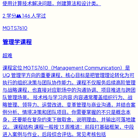
使用计算技术解决问题，创建算法和设计类。
2
学分
👥
146
人学过
MGTS7610
管理学课程
超难
课程定位 MGTS7610（Management Communication）是
UQ 管理学方向的重要课程，核心目标是把管理理论转化为可
执行的组织决策与团队协作能力。课程不仅服务后续高阶管理
与战略课程，也直接对应职场中的沟通协调、项目推进与跨团
队管理场景。 技术栈与学习内容 内容通常覆盖组织行为、战
略管理、领导力、运营改进、变革管理与商业沟通，并结合案
例分析、情境决策和团队项目。你需要掌握的不只是概念本
身，还要能在复杂约束下做取舍、说明理由、并输出可落地建
议。 课程结构 课程一般按 13 周推进：前段打基础框架，中段
进入案例与作业，后段综合评估。常见考核包括