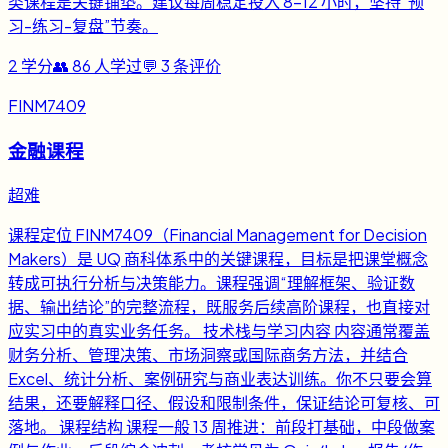
类课程是关键铺垫。建议每周稳定投入 8-12 小时，坚持“预
习-练习-复盘”节奏。
2
学分
👥
86
人学过
💬
3
条评价
FINM7409
金融课程
超难
课程定位 FINM7409（Financial Management for Decision
Makers）是 UQ 商科体系中的关键课程，目标是把课堂概念
转成可执行分析与决策能力。课程强调“理解框架、验证数
据、输出结论”的完整流程，既服务后续高阶课程，也直接对
应实习中的真实业务任务。 技术栈与学习内容 内容通常覆盖
财务分析、管理决策、市场洞察或国际商务方法，并结合
Excel、统计分析、案例研究与商业表达训练。你不只要会算
结果，还要解释口径、假设和限制条件，保证结论可复核、可
落地。 课程结构 课程一般 13 周推进：前段打基础，中段做案