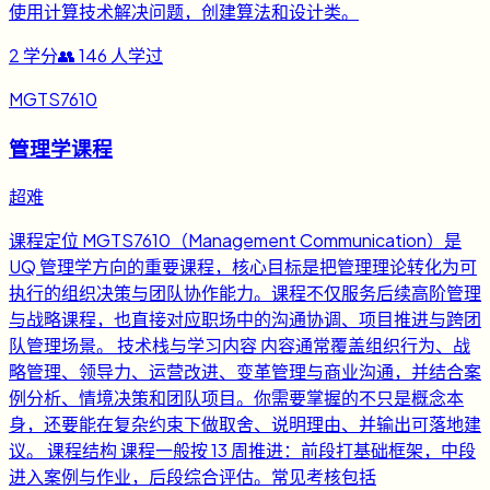
使用计算技术解决问题，创建算法和设计类。
2
学分
👥
146
人学过
MGTS7610
管理学课程
超难
课程定位 MGTS7610（Management Communication）是
UQ 管理学方向的重要课程，核心目标是把管理理论转化为可
执行的组织决策与团队协作能力。课程不仅服务后续高阶管理
与战略课程，也直接对应职场中的沟通协调、项目推进与跨团
队管理场景。 技术栈与学习内容 内容通常覆盖组织行为、战
略管理、领导力、运营改进、变革管理与商业沟通，并结合案
例分析、情境决策和团队项目。你需要掌握的不只是概念本
身，还要能在复杂约束下做取舍、说明理由、并输出可落地建
议。 课程结构 课程一般按 13 周推进：前段打基础框架，中段
进入案例与作业，后段综合评估。常见考核包括