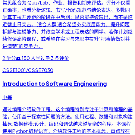
常见组合为 Quiz/Lab、作业、报告和期末评估。评分不仅看
正确率，也看分析逻辑、书写/代码规范与结论表达。多数同
学真正拉开差距的阶段在中后期：是否能持续输出，而不是临
近截止日突击。 适合人群 适合希望夯实底层能力、提升问题
拆解与建模能力、并改善学术或工程表达的同学。若你计划继
续修读高阶课程，或希望在实习与求职中提升“把事情做对并
讲清楚”的竞争力，
2
学分
👥
150
人学过
💬
3
条评价
CSSE1001/CSSE7030
Introduction to Software Engineering
中等
通过编程介绍软件工程，这个编程特别专注于计算和编程的基
础，使用基于探索性问题的方法。使用过程、数据和对象构建
抽象;数据建模;设计、编码和调试越来越复杂的程序。本课程
使用Python编程语言，介绍软件工程的基本概念。重点放在