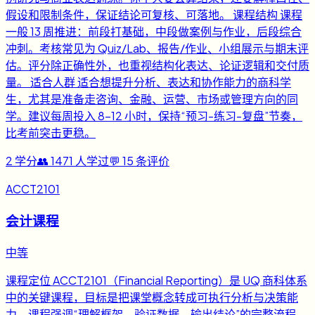
假设和限制条件，保证结论可复核、可落地。 课程结构 课程
一般 13 周推进：前段打基础，中段做案例与作业，后段综合
冲刺。考核常见为 Quiz/Lab、报告/作业、小组展示与期末评
估。评分除正确性外，也重视结构化表达、论证逻辑和交付质
量。 适合人群 适合想提升分析、表达和协作能力的商科学
生，尤其是准备走咨询、金融、运营、市场或管理方向的同
学。建议每周投入 8-12 小时，保持“预习-练习-复盘”节奏，
比考前突击更稳。
2
学分
👥
1471
人学过
💬
15
条评价
ACCT2101
会计课程
中等
课程定位 ACCT2101（Financial Reporting）是 UQ 商科体系
中的关键课程，目标是把课堂概念转成可执行分析与决策能
力。课程强调“理解框架、验证数据、输出结论”的完整流程，