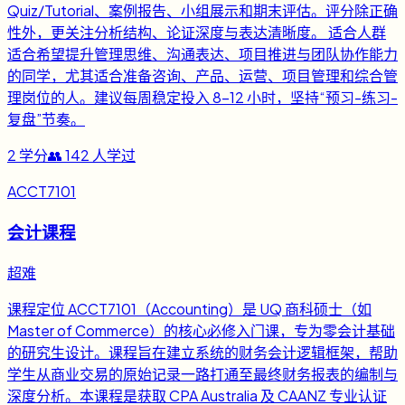
Quiz/Tutorial、案例报告、小组展示和期末评估。评分除正确
性外，更关注分析结构、论证深度与表达清晰度。 适合人群
适合希望提升管理思维、沟通表达、项目推进与团队协作能力
的同学，尤其适合准备咨询、产品、运营、项目管理和综合管
理岗位的人。建议每周稳定投入 8-12 小时，坚持“预习-练习-
复盘”节奏。
2
学分
👥
142
人学过
ACCT7101
会计课程
超难
课程定位 ACCT7101（Accounting）是 UQ 商科硕士（如
Master of Commerce）的核心必修入门课，专为零会计基础
的研究生设计。课程旨在建立系统的财务会计逻辑框架，帮助
学生从商业交易的原始记录一路打通至最终财务报表的编制与
深度分析。本课程是获取 CPA Australia 及 CAANZ 专业认证