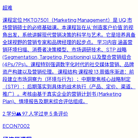
超难
课程定位 MKTG7501（Marketing Management）是 UQ 市
场营销硕士的必修基础课。本课程旨在从‘创造客户价值’的视
角出发，系统讲解现代营销决策的科学与艺术。它是培养具备
全球视野的营销专家和品牌经理的起步点。 学习内容 涵盖营
销环境扫描、消费者决策模型、市场调研技术、STP 战略
(Segmentation, Targeting, Positioning) 以及整合营销组合
(4Ps/7Ps)。课程特别强调数字化时代的社交媒体营销、品牌
资产构建以及营销伦理。 课程结构 课程按 13 周循序渐进：前
段建立市场洞察力（环境与行为）；中期聚焦核心战略制定
（STP）；后期落实到具体的战术执行（产品、定价、渠道、
推广）。考核由基于真实企业的营销计划书 (Marketing
Plan)、情境报告及期末综合评估组成。
2
学分
👥
97
人学过
💬
5
条评价
ECON7002