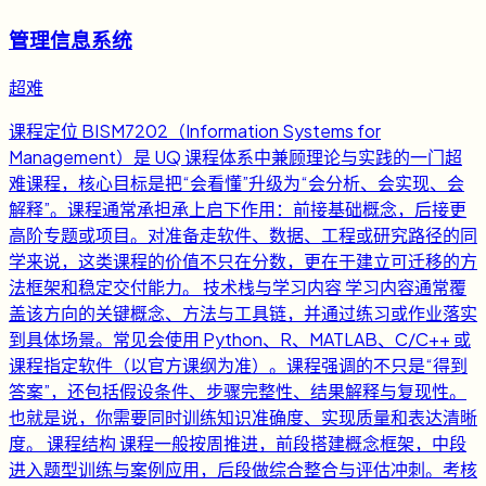
管理信息系统
超难
课程定位 BISM7202（Information Systems for
Management）是 UQ 课程体系中兼顾理论与实践的一门超
难课程，核心目标是把“会看懂”升级为“会分析、会实现、会
解释”。课程通常承担承上启下作用：前接基础概念，后接更
高阶专题或项目。对准备走软件、数据、工程或研究路径的同
学来说，这类课程的价值不只在分数，更在于建立可迁移的方
法框架和稳定交付能力。 技术栈与学习内容 学习内容通常覆
盖该方向的关键概念、方法与工具链，并通过练习或作业落实
到具体场景。常见会使用 Python、R、MATLAB、C/C++ 或
课程指定软件（以官方课纲为准）。课程强调的不只是“得到
答案”，还包括假设条件、步骤完整性、结果解释与复现性。
也就是说，你需要同时训练知识准确度、实现质量和表达清晰
度。 课程结构 课程一般按周推进，前段搭建概念框架，中段
进入题型训练与案例应用，后段做综合整合与评估冲刺。考核