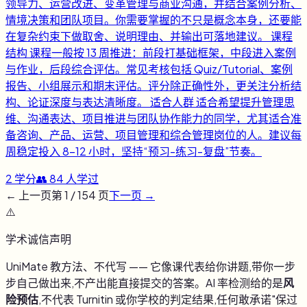
领导力、运营改进、变革管理与商业沟通，并结合案例分析、
情境决策和团队项目。你需要掌握的不只是概念本身，还要能
在复杂约束下做取舍、说明理由、并输出可落地建议。 课程
结构 课程一般按 13 周推进：前段打基础框架，中段进入案例
与作业，后段综合评估。常见考核包括 Quiz/Tutorial、案例
报告、小组展示和期末评估。评分除正确性外，更关注分析结
构、论证深度与表达清晰度。 适合人群 适合希望提升管理思
维、沟通表达、项目推进与团队协作能力的同学，尤其适合准
备咨询、产品、运营、项目管理和综合管理岗位的人。建议每
周稳定投入 8-12 小时，坚持“预习-练习-复盘”节奏。
2
学分
👥
84
人学过
← 上一页
第
1
/
154
页
下一页 →
⚠️
学术诚信声明
UniMate 教方法、不代写 —— 它像课代表给你讲题,带你一步
步自己做出来,不产出能直接提交的答案。AI 率检测给的是
风
险预估
,不代表 Turnitin 或你学校的判定结果,任何敢承诺"保过