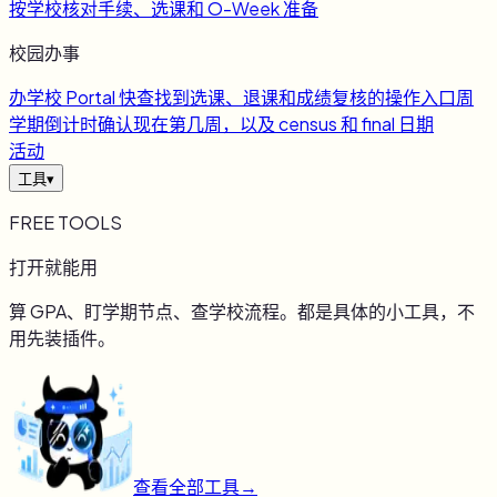
按学校核对手续、选课和 O-Week 准备
校园办事
办
学校 Portal 快查
找到选课、退课和成绩复核的操作入口
周
学期倒计时
确认现在第几周，以及 census 和 final 日期
活动
工具
▾
FREE TOOLS
打开就能用
算 GPA、盯学期节点、查学校流程。都是具体的小工具，不
用先装插件。
查看全部工具
→