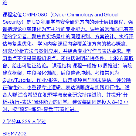
难
课程定位 CRIM7080（Cyber Criminology and Global
Security）是 UQ 犯罪学与安全研究方向的硕士层级课程，强
调把理论框架转化为可执行的专业能力。课程通常面向已有基
础的学习者，聚焦真实场景中的问题识别、方案设计、执行评
估与复盘优化。 学习内容 课程内容覆盖该方向的核心概念、
研究/分析方法与案例应用，并结合专业写作与表达要求。学
习重点不仅是掌握知识点，还包括说明前提条件、比较方案取
舍、给出可验证结论。 课程结构 课程一般按 13 周推进：前段
建立框架，中段强化训练，后段整合冲刺。考核常见为
Quiz/Tutorial、作业/报告、展示或项目与期末评估。评分除
正确性外，也重视专业逻辑、表达清晰度与实践可行性。 适
合人群 适合希望在 犯罪学与安全研究持续进阶、并提升“分
析-执行-表达”闭环能力的同学。建议每周固定投入 8-12 小
时，按“预习-练习-复盘”节奏推进。
2
学分
👥
229
人学过
BISM7202