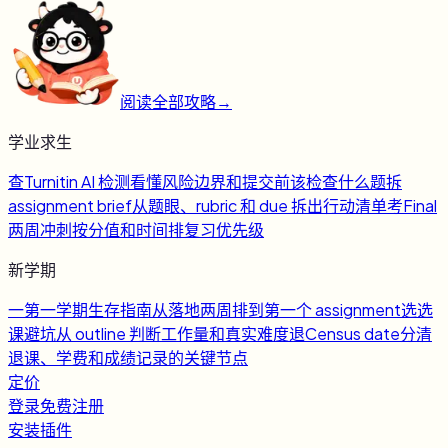
阅读全部攻略
→
学业求生
查
Turnitin AI 检测
看懂风险边界和提交前该检查什么
题
拆
assignment brief
从题眼、rubric 和 due 拆出行动清单
考
Final
两周冲刺
按分值和时间排复习优先级
新学期
一
第一学期生存指南
从落地两周排到第一个 assignment
选
选
课避坑
从 outline 判断工作量和真实难度
退
Census date
分清
退课、学费和成绩记录的关键节点
定价
登录
免费注册
安装插件