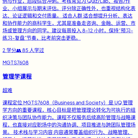
例与作业，后段综合冲刺。考核常见为 Quiz/Lab、报告/作
业、小组展示与期末评估。评分除正确性外，也重视结构化表
达、论证逻辑和交付质量。 适合人群 适合想提升分析、表达
和协作能力的商科学生，尤其是准备走咨询、金融、运营、市
场或管理方向的同学。建议每周投入 8-12 小时，保持“预习-
练习-复盘”节奏，比考前突击更稳。
2
学分
👥
85
人学过
MGTS7608
管理学课程
超难
课程定位 MGTS7608（Business and Society）是 UQ 管理
学方向的重要课程，核心目标是把管理理论转化为可执行的组
织决策与团队协作能力。课程不仅服务后续高阶管理与战略课
程，也直接对应职场中的沟通协调、项目推进与跨团队管理场
景。 技术栈与学习内容 内容通常覆盖组织行为、战略管理、