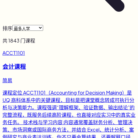
排序
共
1843
门课程
ACCT1101
会计课程
简易
课程定位 ACCT1101（Accounting for Decision Making）是
UQ 商科体系中的关键课程，目标是把课堂概念转成可执行分
析与决策能力。课程强调“理解框架、验证数据、输出结论”的
完整流程，既服务后续高阶课程，也直接对应实习中的真实业
务任务。 技术栈与学习内容 内容通常覆盖财务分析、管理决
策、市场洞察或国际商务方法，并结合 Excel、统计分析、案
例研究与商业表达训练。你不只要会算结果，还要解释口径、