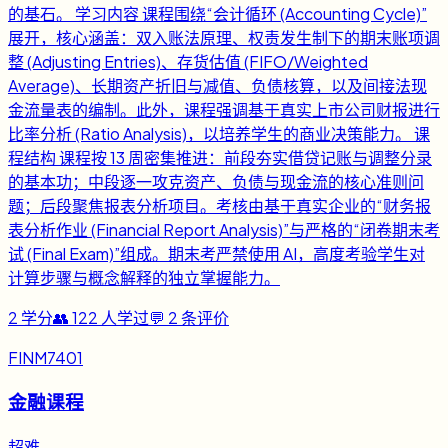
的基石。 学习内容 课程围绕“会计循环 (Accounting Cycle)”
展开，核心涵盖：双入账法原理、权责发生制下的期末账项调
整 (Adjusting Entries)、存货估值 (FIFO/Weighted
Average)、长期资产折旧与减值、负债核算，以及间接法现
金流量表的编制。此外，课程强调基于真实上市公司财报进行
比率分析 (Ratio Analysis)，以培养学生的商业决策能力。 课
程结构 课程按 13 周密集推进：前段夯实借贷记账与调整分录
的基本功；中段逐一攻克资产、负债与现金流的核心准则问
题；后段聚焦报表分析项目。考核由基于真实企业的“财务报
表分析作业 (Financial Report Analysis)”与严格的“闭卷期末考
试 (Final Exam)”组成。期末考严禁使用 AI，高度考验学生对
计算步骤与概念解释的独立掌握能力。
2
学分
👥
122
人学过
💬
2
条评价
FINM7401
金融课程
超难