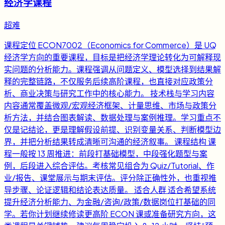
经济学课程
超难
课程定位 ECON7002（Economics for Commerce）是 UQ
经济学方向的重要课程，目标是把经济学理论转化为可解释现
实问题的分析能力。课程强调从问题定义、模型选择到结果解
释的完整链路，不仅服务后续高阶课程，也直接对应政策分
析、商业决策与研究工作中的核心能力。 技术栈与学习内容
内容通常覆盖微观/宏观经济框架、计量思维、市场与政策分
析方法，并结合图表解读、数据处理与案例推理。学习重点不
仅是记结论，更是理解假设前提、识别变量关系、判断模型边
界，并把分析结果转成清晰可沟通的经济叙事。 课程结构 课
程一般按 13 周推进：前段打基础模型，中段强化题型与案
例，后段进入综合评估。考核常见组合为 Quiz/Tutorial、作
业/报告、课堂展示与期末评估。评分除正确性外，也重视推
导步骤、论证逻辑和结论表达质量。 适合人群 适合希望系统
提升经济分析能力、为金融/咨询/政策/数据岗位打基础的同
学。若你计划继续修读更高阶 ECON 课或准备研究方向，这