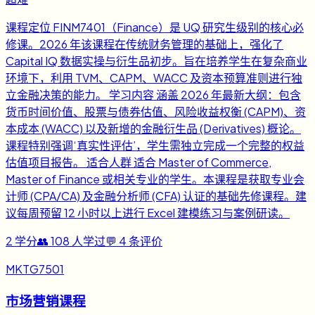
课程定位 FINM7401（Finance）是 UQ 研究生级别的核心必
修课。2026 年该课程在传统财务管理的基础上，强化了
Capital IQ 数据实操与衍生品初步。旨在培养学生在复杂商业
环境下，利用 TVM、CAPM、WACC 及资本预算准则进行独
立金融决策的能力。 学习内容 涵盖 2026 年最新大纲：包含
货币时间价值、股票与债券估值、风险收益权衡 (CAPM)、资
本成本 (WACC) 以及新增的金融衍生品 (Derivatives) 概论。
课程特别强调‘真实性评估’，学生需独立完成一个完整的权益
估值项目报告。 适合人群 适合 Master of Commerce,
Master of Finance 或相关专业的学生。本课程是获取专业会
计师 (CPA/CA) 及金融分析师 (CFA) 认证的基础先修课程。建
议每周预留 12 小时以上进行 Excel 建模练习与案例研读。
2
学分
👥
108
人学过
💬
4
条评价
MKTG7501
市场营销课程