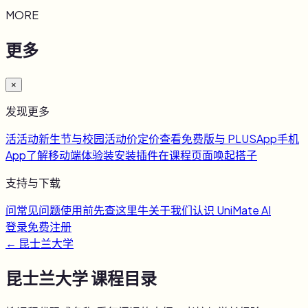
MORE
更多
×
发现更多
活
活动
新生节与校园活动
价
定价
查看免费版与 PLUS
App
手机
App
了解移动端体验
装
安装插件
在课程页面唤起搭子
支持与下载
问
常见问题
使用前先查这里
牛
关于我们
认识 UniMate AI
登录
免费注册
←
昆士兰大学
昆士兰大学
课程目录