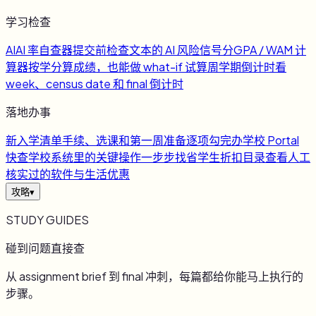
学习检查
AI
AI 率自查器
提交前检查文本的 AI 风险信号
分
GPA / WAM 计
算器
按学分算成绩，也能做 what-if 试算
周
学期倒计时
看
week、census date 和 final 倒计时
落地办事
新
入学清单
手续、选课和第一周准备逐项勾完
办
学校 Portal
快查
学校系统里的关键操作一步步找
省
学生折扣目录
查看人工
核实过的软件与生活优惠
攻略
▾
STUDY GUIDES
碰到问题直接查
从 assignment brief 到 final 冲刺，每篇都给你能马上执行的
步骤。