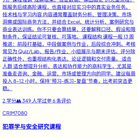
既服务后续高阶课程，也直接对应实习中的真实业务任务。
技术栈与学习内容 内容通常覆盖财务分析、管理决策、市场
洞察或国际商务方法，并结合 Excel、统计分析、案例研究与
商业表达训练。你不只要会算结果，还要解释口径、假设和限
制条件，保证结论可复核、可落地。 课程结构 课程一般 13 周
推进：前段打基础，中段做案例与作业，后段综合冲刺。考核
常见为 Quiz/Lab、报告/作业、小组展示与期末评估。评分除
正确性外，也重视结构化表达、论证逻辑和交付质量。 适合
人群 适合想提升分析、表达和协作能力的商科学生，尤其是
准备走咨询、金融、运营、市场或管理方向的同学。建议每周
投入 8-12 小时，保持“预习-练习-复盘”节奏，比考前突击更
稳。
2
学分
👥
349
人学过
💬
6
条评价
CRIM7080
犯罪学与安全研究课程