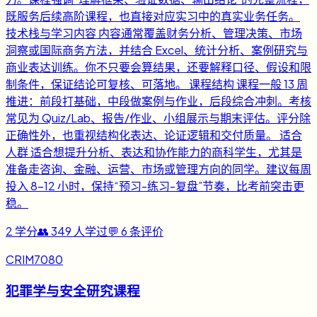
既服务后续高阶课程，也直接对应实习中的真实业务任务。
技术栈与学习内容 内容通常覆盖财务分析、管理决策、市场
洞察或国际商务方法，并结合 Excel、统计分析、案例研究与
商业表达训练。你不只要会算结果，还要解释口径、假设和限
制条件，保证结论可复核、可落地。 课程结构 课程一般 13 周
推进：前段打基础，中段做案例与作业，后段综合冲刺。考核
常见为 Quiz/Lab、报告/作业、小组展示与期末评估。评分除
正确性外，也重视结构化表达、论证逻辑和交付质量。 适合
人群 适合想提升分析、表达和协作能力的商科学生，尤其是
准备走咨询、金融、运营、市场或管理方向的同学。建议每周
投入 8-12 小时，保持“预习-练习-复盘”节奏，比考前突击更
稳。
2
学分
👥
349
人学过
💬
6
条评价
CRIM7080
犯罪学与安全研究课程