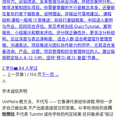
领导力、运营改进、变革管理与商业沟通，并结合案例分析、
情境决策和团队项目。你需要掌握的不只是概念本身，还要能
在复杂约束下做取舍、说明理由、并输出可落地建议。 课程
结构 课程一般按 13 周推进：前段打基础框架，中段进入案例
与作业，后段综合评估。常见考核包括 Quiz/Tutorial、案例
报告、小组展示和期末评估。评分除正确性外，更关注分析结
构、论证深度与表达清晰度。 适合人群 适合希望提升管理思
维、沟通表达、项目推进与团队协作能力的同学，尤其适合准
备咨询、产品、运营、项目管理和综合管理岗位的人。建议每
周稳定投入 8-12 小时，坚持“预习-练习-复盘”节奏。
2
学分
👥
84
人学过
← 上一页
第
1
/
154
页
下一页 →
⚠️
学术诚信声明
UniMate 教方法、不代写 —— 它像课代表给你讲题,带你一步
步自己做出来,不产出能直接提交的答案。AI 率检测给的是
风
险预估
,不代表 Turnitin 或你学校的判定结果,任何敢承诺"保过