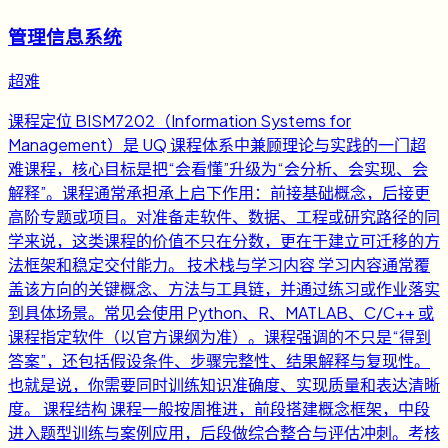
管理信息系统
超难
课程定位 BISM7202（Information Systems for
Management）是 UQ 课程体系中兼顾理论与实践的一门超
难课程，核心目标是把“会看懂”升级为“会分析、会实现、会
解释”。课程通常承担承上启下作用：前接基础概念，后接更
高阶专题或项目。对准备走软件、数据、工程或研究路径的同
学来说，这类课程的价值不只在分数，更在于建立可迁移的方
法框架和稳定交付能力。 技术栈与学习内容 学习内容通常覆
盖该方向的关键概念、方法与工具链，并通过练习或作业落实
到具体场景。常见会使用 Python、R、MATLAB、C/C++ 或
课程指定软件（以官方课纲为准）。课程强调的不只是“得到
答案”，还包括假设条件、步骤完整性、结果解释与复现性。
也就是说，你需要同时训练知识准确度、实现质量和表达清晰
度。 课程结构 课程一般按周推进，前段搭建概念框架，中段
进入题型训练与案例应用，后段做综合整合与评估冲刺。考核