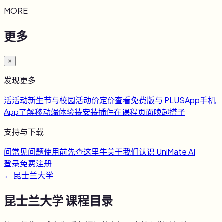
MORE
更多
×
发现更多
活
活动
新生节与校园活动
价
定价
查看免费版与 PLUS
App
手机
App
了解移动端体验
装
安装插件
在课程页面唤起搭子
支持与下载
问
常见问题
使用前先查这里
牛
关于我们
认识 UniMate AI
登录
免费注册
←
昆士兰大学
昆士兰大学
课程目录