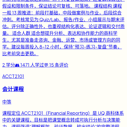
假设和限制条件，保证结论可复核、可落地。 课程结构 课程
一般 13 周推进：前段打基础，中段做案例与作业，后段综合
冲刺。考核常见为 Quiz/Lab、报告/作业、小组展示与期末评
估。评分除正确性外，也重视结构化表达、论证逻辑和交付质
量。 适合人群 适合想提升分析、表达和协作能力的商科学
生，尤其是准备走咨询、金融、运营、市场或管理方向的同
学。建议每周投入 8-12 小时，保持“预习-练习-复盘”节奏，
比考前突击更稳。
2
学分
👥
1471
人学过
💬
15
条评价
ACCT2101
会计课程
中等
课程定位 ACCT2101（Financial Reporting）是 UQ 商科体系
中的关键课程，目标是把课堂概念转成可执行分析与决策能
力。课程强调“理解框架、验证数据、输出结论”的完整流程，