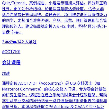
Quiz/Tutorial、案例报告、小组展示和期末评估。评分除正确
性外，更关注分析结构、论证深度与表达清晰度。 适合人群
适合希望提升管理思维、沟通表达、项目推进与团队协作能力
的同学，尤其适合准备咨询、产品、运营、项目管理和综合管
理岗位的人。建议每周稳定投入 8-12 小时，坚持“预习-练习-
复盘”节奏。
2
学分
👥
142
人学过
ACCT7101
会计课程
超难
课程定位 ACCT7101（Accounting）是 UQ 商科硕士（如
Master of Commerce）的核心必修入门课，专为零会计基础
的研究生设计。课程旨在建立系统的财务会计逻辑框架，帮助
学生从商业交易的原始记录一路打通至最终财务报表的编制与
深度分析。本课程是获取 CPA Australia 及 CAANZ 专业认证