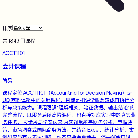
排序
共
1843
门课程
ACCT1101
会计课程
简易
课程定位 ACCT1101（Accounting for Decision Making）是
UQ 商科体系中的关键课程，目标是把课堂概念转成可执行分
析与决策能力。课程强调“理解框架、验证数据、输出结论”的
完整流程，既服务后续高阶课程，也直接对应实习中的真实业
务任务。 技术栈与学习内容 内容通常覆盖财务分析、管理决
策、市场洞察或国际商务方法，并结合 Excel、统计分析、案
例研究与商业表达训练。你不只要会算结果，还要解释口径、