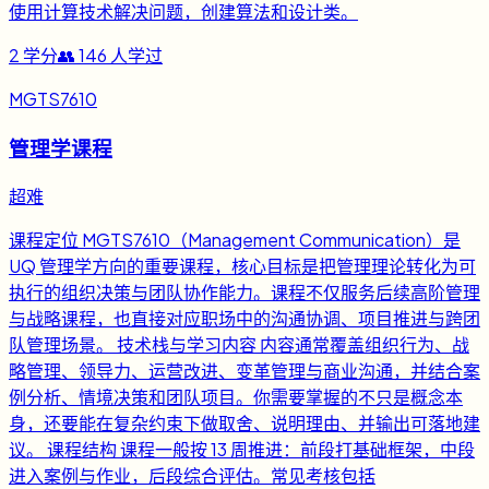
使用计算技术解决问题，创建算法和设计类。
2
学分
👥
146
人学过
MGTS7610
管理学课程
超难
课程定位 MGTS7610（Management Communication）是
UQ 管理学方向的重要课程，核心目标是把管理理论转化为可
执行的组织决策与团队协作能力。课程不仅服务后续高阶管理
与战略课程，也直接对应职场中的沟通协调、项目推进与跨团
队管理场景。 技术栈与学习内容 内容通常覆盖组织行为、战
略管理、领导力、运营改进、变革管理与商业沟通，并结合案
例分析、情境决策和团队项目。你需要掌握的不只是概念本
身，还要能在复杂约束下做取舍、说明理由、并输出可落地建
议。 课程结构 课程一般按 13 周推进：前段打基础框架，中段
进入案例与作业，后段综合评估。常见考核包括