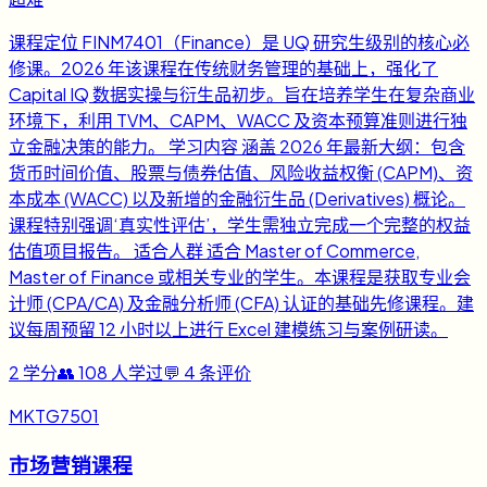
课程定位 FINM7401（Finance）是 UQ 研究生级别的核心必
修课。2026 年该课程在传统财务管理的基础上，强化了
Capital IQ 数据实操与衍生品初步。旨在培养学生在复杂商业
环境下，利用 TVM、CAPM、WACC 及资本预算准则进行独
立金融决策的能力。 学习内容 涵盖 2026 年最新大纲：包含
货币时间价值、股票与债券估值、风险收益权衡 (CAPM)、资
本成本 (WACC) 以及新增的金融衍生品 (Derivatives) 概论。
课程特别强调‘真实性评估’，学生需独立完成一个完整的权益
估值项目报告。 适合人群 适合 Master of Commerce,
Master of Finance 或相关专业的学生。本课程是获取专业会
计师 (CPA/CA) 及金融分析师 (CFA) 认证的基础先修课程。建
议每周预留 12 小时以上进行 Excel 建模练习与案例研读。
2
学分
👥
108
人学过
💬
4
条评价
MKTG7501
市场营销课程