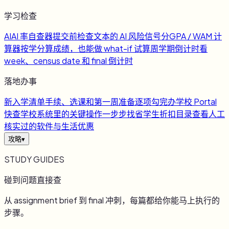
学习检查
AI
AI 率自查器
提交前检查文本的 AI 风险信号
分
GPA / WAM 计
算器
按学分算成绩，也能做 what-if 试算
周
学期倒计时
看
week、census date 和 final 倒计时
落地办事
新
入学清单
手续、选课和第一周准备逐项勾完
办
学校 Portal
快查
学校系统里的关键操作一步步找
省
学生折扣目录
查看人工
核实过的软件与生活优惠
攻略
▾
STUDY GUIDES
碰到问题直接查
从 assignment brief 到 final 冲刺，每篇都给你能马上执行的
步骤。