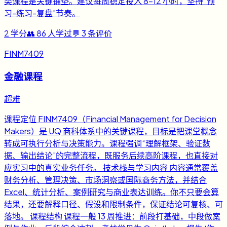
类课程是关键铺垫。建议每周稳定投入 8-12 小时，坚持“预
习-练习-复盘”节奏。
2
学分
👥
86
人学过
💬
3
条评价
FINM7409
金融课程
超难
课程定位 FINM7409（Financial Management for Decision
Makers）是 UQ 商科体系中的关键课程，目标是把课堂概念
转成可执行分析与决策能力。课程强调“理解框架、验证数
据、输出结论”的完整流程，既服务后续高阶课程，也直接对
应实习中的真实业务任务。 技术栈与学习内容 内容通常覆盖
财务分析、管理决策、市场洞察或国际商务方法，并结合
Excel、统计分析、案例研究与商业表达训练。你不只要会算
结果，还要解释口径、假设和限制条件，保证结论可复核、可
落地。 课程结构 课程一般 13 周推进：前段打基础，中段做案