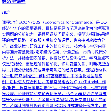
经济学课程
超难
课程定位 ECON7002（Economics for Commerce）是 UQ
经济学方向的重要课程，目标是把经济学理论转化为可解释现
实问题的分析能力。课程强调从问题定义、模型选择到结果解
释的完整链路，不仅服务后续高阶课程，也直接对应政策分
析、商业决策与研究工作中的核心能力。 技术栈与学习内容
内容通常覆盖微观/宏观经济框架、计量思维、市场与政策分
析方法，并结合图表解读、数据处理与案例推理。学习重点不
仅是记结论，更是理解假设前提、识别变量关系、判断模型边
界，并把分析结果转成清晰可沟通的经济叙事。 课程结构 课
程一般按 13 周推进：前段打基础模型，中段强化题型与案
例，后段进入综合评估。考核常见组合为 Quiz/Tutorial、作
业/报告、课堂展示与期末评估。评分除正确性外，也重视推
导步骤、论证逻辑和结论表达质量。 适合人群 适合希望系统
提升经济分析能力、为金融/咨询/政策/数据岗位打基础的同
学。若你计划继续修读更高阶 ECON 课或准备研究方向，这