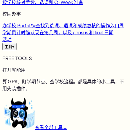
按学校核对手续、选课和 O-Week 准备
校园办事
办
学校 Portal 快查
找到选课、退课和成绩复核的操作入口
周
学期倒计时
确认现在第几周，以及 census 和 final 日期
活动
工具
▾
FREE TOOLS
打开就能用
算 GPA、盯学期节点、查学校流程。都是具体的小工具，不
用先装插件。
查看全部工具
→