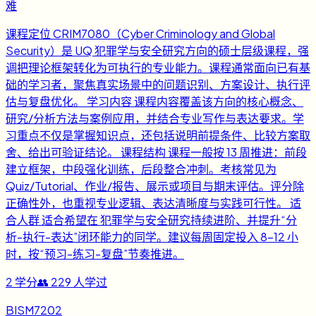
难
课程定位 CRIM7080（Cyber Criminology and Global
Security）是 UQ 犯罪学与安全研究方向的硕士层级课程，强
调把理论框架转化为可执行的专业能力。课程通常面向已有基
础的学习者，聚焦真实场景中的问题识别、方案设计、执行评
估与复盘优化。 学习内容 课程内容覆盖该方向的核心概念、
研究/分析方法与案例应用，并结合专业写作与表达要求。学
习重点不仅是掌握知识点，还包括说明前提条件、比较方案取
舍、给出可验证结论。 课程结构 课程一般按 13 周推进：前段
建立框架，中段强化训练，后段整合冲刺。考核常见为
Quiz/Tutorial、作业/报告、展示或项目与期末评估。评分除
正确性外，也重视专业逻辑、表达清晰度与实践可行性。 适
合人群 适合希望在 犯罪学与安全研究持续进阶、并提升“分
析-执行-表达”闭环能力的同学。建议每周固定投入 8-12 小
时，按“预习-练习-复盘”节奏推进。
2
学分
👥
229
人学过
BISM7202