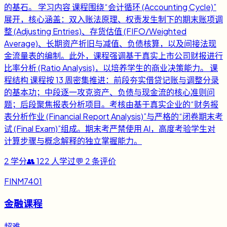
的基石。 学习内容 课程围绕“会计循环 (Accounting Cycle)”
展开，核心涵盖：双入账法原理、权责发生制下的期末账项调
整 (Adjusting Entries)、存货估值 (FIFO/Weighted
Average)、长期资产折旧与减值、负债核算，以及间接法现
金流量表的编制。此外，课程强调基于真实上市公司财报进行
比率分析 (Ratio Analysis)，以培养学生的商业决策能力。 课
程结构 课程按 13 周密集推进：前段夯实借贷记账与调整分录
的基本功；中段逐一攻克资产、负债与现金流的核心准则问
题；后段聚焦报表分析项目。考核由基于真实企业的“财务报
表分析作业 (Financial Report Analysis)”与严格的“闭卷期末考
试 (Final Exam)”组成。期末考严禁使用 AI，高度考验学生对
计算步骤与概念解释的独立掌握能力。
2
学分
👥
122
人学过
💬
2
条评价
FINM7401
金融课程
超难