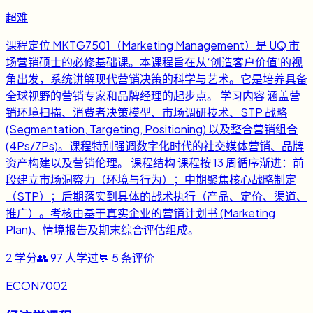
超难
课程定位 MKTG7501（Marketing Management）是 UQ 市
场营销硕士的必修基础课。本课程旨在从‘创造客户价值’的视
角出发，系统讲解现代营销决策的科学与艺术。它是培养具备
全球视野的营销专家和品牌经理的起步点。 学习内容 涵盖营
销环境扫描、消费者决策模型、市场调研技术、STP 战略
(Segmentation, Targeting, Positioning) 以及整合营销组合
(4Ps/7Ps)。课程特别强调数字化时代的社交媒体营销、品牌
资产构建以及营销伦理。 课程结构 课程按 13 周循序渐进：前
段建立市场洞察力（环境与行为）；中期聚焦核心战略制定
（STP）；后期落实到具体的战术执行（产品、定价、渠道、
推广）。考核由基于真实企业的营销计划书 (Marketing
Plan)、情境报告及期末综合评估组成。
2
学分
👥
97
人学过
💬
5
条评价
ECON7002