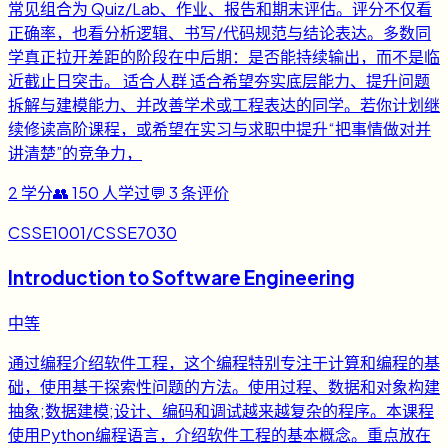
常见组合为 Quiz/Lab、作业、报告和期末评估。评分不仅看
正确率，也看分析逻辑、书写/代码规范与结论表达。多数同
学真正拉开差距的阶段在中后期：是否能持续输出，而不是临
近截止日突击。 适合人群 适合希望夯实底层能力、提升问题
拆解与建模能力、并改善学术或工程表达的同学。若你计划继
续修读高阶课程，或希望在实习与求职中提升“把事情做对并
讲清楚”的竞争力，
2
学分
👥
150
人学过
💬
3
条评价
CSSE1001/CSSE7030
Introduction to Software Engineering
中等
通过编程介绍软件工程，这个编程特别专注于计算和编程的基
础，使用基于探索性问题的方法。使用过程、数据和对象构建
抽象;数据建模;设计、编码和调试越来越复杂的程序。本课程
使用Python编程语言，介绍软件工程的基本概念。重点放在