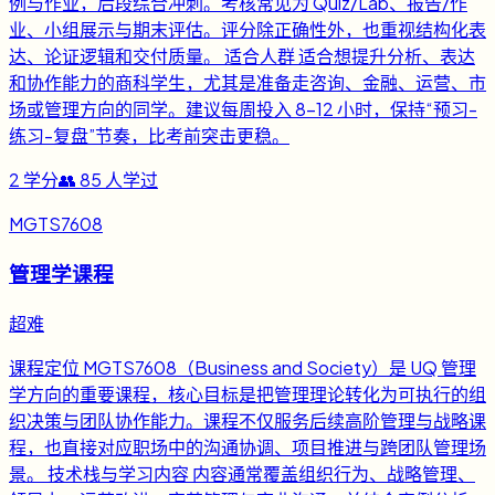
例与作业，后段综合冲刺。考核常见为 Quiz/Lab、报告/作
业、小组展示与期末评估。评分除正确性外，也重视结构化表
达、论证逻辑和交付质量。 适合人群 适合想提升分析、表达
和协作能力的商科学生，尤其是准备走咨询、金融、运营、市
场或管理方向的同学。建议每周投入 8-12 小时，保持“预习-
练习-复盘”节奏，比考前突击更稳。
2
学分
👥
85
人学过
MGTS7608
管理学课程
超难
课程定位 MGTS7608（Business and Society）是 UQ 管理
学方向的重要课程，核心目标是把管理理论转化为可执行的组
织决策与团队协作能力。课程不仅服务后续高阶管理与战略课
程，也直接对应职场中的沟通协调、项目推进与跨团队管理场
景。 技术栈与学习内容 内容通常覆盖组织行为、战略管理、