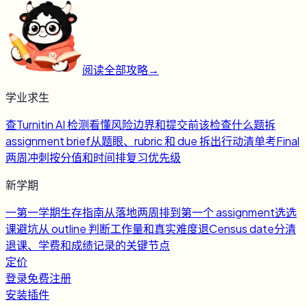
阅读全部攻略
→
学业求生
查
Turnitin AI 检测
看懂风险边界和提交前该检查什么
题
拆
assignment brief
从题眼、rubric 和 due 拆出行动清单
考
Final
两周冲刺
按分值和时间排复习优先级
新学期
一
第一学期生存指南
从落地两周排到第一个 assignment
选
选
课避坑
从 outline 判断工作量和真实难度
退
Census date
分清
退课、学费和成绩记录的关键节点
定价
登录
免费注册
安装插件