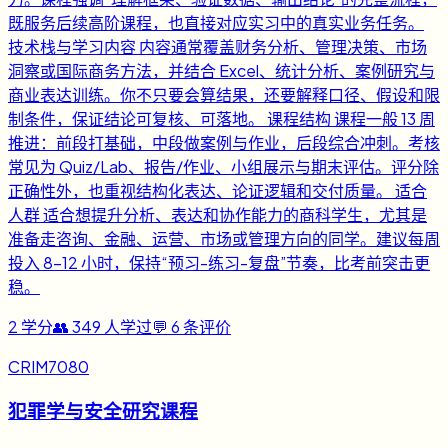
既服务后续高阶课程，也直接对应实习中的真实业务任务。
技术栈与学习内容 内容通常覆盖财务分析、管理决策、市场
洞察或国际商务方法，并结合 Excel、统计分析、案例研究与
商业表达训练。你不只要会算结果，还要解释口径、假设和限
制条件，保证结论可复核、可落地。 课程结构 课程一般 13 周
推进：前段打基础，中段做案例与作业，后段综合冲刺。考核
常见为 Quiz/Lab、报告/作业、小组展示与期末评估。评分除
正确性外，也重视结构化表达、论证逻辑和交付质量。 适合
人群 适合想提升分析、表达和协作能力的商科学生，尤其是
准备走咨询、金融、运营、市场或管理方向的同学。建议每周
投入 8-12 小时，保持“预习-练习-复盘”节奏，比考前突击更
稳。
2
学分
👥
349
人学过
💬
6
条评价
CRIM7080
犯罪学与安全研究课程