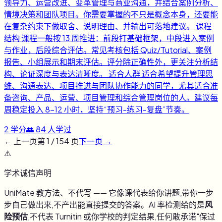
领导力、运营改进、变革管理与商业沟通，并结合案例分析、
情境决策和团队项目。你需要掌握的不只是概念本身，还要能
在复杂约束下做取舍、说明理由、并输出可落地建议。 课程
结构 课程一般按 13 周推进：前段打基础框架，中段进入案例
与作业，后段综合评估。常见考核包括 Quiz/Tutorial、案例
报告、小组展示和期末评估。评分除正确性外，更关注分析结
构、论证深度与表达清晰度。 适合人群 适合希望提升管理思
维、沟通表达、项目推进与团队协作能力的同学，尤其适合准
备咨询、产品、运营、项目管理和综合管理岗位的人。建议每
周稳定投入 8-12 小时，坚持“预习-练习-复盘”节奏。
2
学分
👥
84
人学过
← 上一页
第
1
/
154
页
下一页 →
⚠️
学术诚信声明
UniMate 教方法、不代写 —— 它像课代表给你讲题,带你一步
步自己做出来,不产出能直接提交的答案。AI 率检测给的是
风
险预估
,不代表 Turnitin 或你学校的判定结果,任何敢承诺"保过