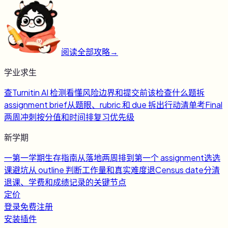
阅读全部攻略
→
学业求生
查
Turnitin AI 检测
看懂风险边界和提交前该检查什么
题
拆
assignment brief
从题眼、rubric 和 due 拆出行动清单
考
Final
两周冲刺
按分值和时间排复习优先级
新学期
一
第一学期生存指南
从落地两周排到第一个 assignment
选
选
课避坑
从 outline 判断工作量和真实难度
退
Census date
分清
退课、学费和成绩记录的关键节点
定价
登录
免费注册
安装插件