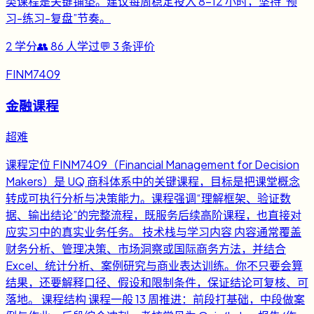
类课程是关键铺垫。建议每周稳定投入 8-12 小时，坚持“预
习-练习-复盘”节奏。
2
学分
👥
86
人学过
💬
3
条评价
FINM7409
金融课程
超难
课程定位 FINM7409（Financial Management for Decision
Makers）是 UQ 商科体系中的关键课程，目标是把课堂概念
转成可执行分析与决策能力。课程强调“理解框架、验证数
据、输出结论”的完整流程，既服务后续高阶课程，也直接对
应实习中的真实业务任务。 技术栈与学习内容 内容通常覆盖
财务分析、管理决策、市场洞察或国际商务方法，并结合
Excel、统计分析、案例研究与商业表达训练。你不只要会算
结果，还要解释口径、假设和限制条件，保证结论可复核、可
落地。 课程结构 课程一般 13 周推进：前段打基础，中段做案