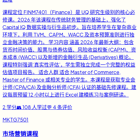
课程定位 FINM7401（Finance）是 UQ 研究生级别的核心必
修课。2026 年该课程在传统财务管理的基础上，强化了
Capital IQ 数据实操与衍生品初步。旨在培养学生在复杂商业
环境下，利用 TVM、CAPM、WACC 及资本预算准则进行独
立金融决策的能力。 学习内容 涵盖 2026 年最新大纲：包含
货币时间价值、股票与债券估值、风险收益权衡 (CAPM)、资
本成本 (WACC) 以及新增的金融衍生品 (Derivatives) 概论。
课程特别强调‘真实性评估’，学生需独立完成一个完整的权益
估值项目报告。 适合人群 适合 Master of Commerce,
Master of Finance 或相关专业的学生。本课程是获取专业会
计师 (CPA/CA) 及金融分析师 (CFA) 认证的基础先修课程。建
议每周预留 12 小时以上进行 Excel 建模练习与案例研读。
2
学分
👥
108
人学过
💬
4
条评价
MKTG7501
市场营销课程