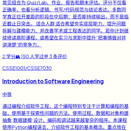
常见组合为 Quiz/Lab、作业、报告和期末评估。评分不仅看
正确率，也看分析逻辑、书写/代码规范与结论表达。多数同
学真正拉开差距的阶段在中后期：是否能持续输出，而不是临
近截止日突击。 适合人群 适合希望夯实底层能力、提升问题
拆解与建模能力、并改善学术或工程表达的同学。若你计划继
续修读高阶课程，或希望在实习与求职中提升“把事情做对并
讲清楚”的竞争力，
2
学分
👥
150
人学过
💬
3
条评价
CSSE1001/CSSE7030
Introduction to Software Engineering
中等
通过编程介绍软件工程，这个编程特别专注于计算和编程的基
础，使用基于探索性问题的方法。使用过程、数据和对象构建
抽象;数据建模;设计、编码和调试越来越复杂的程序。本课程
使用Python编程语言，介绍软件工程的基本概念。重点放在