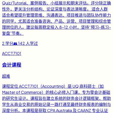
Quiz/Tutorial、案例报告、小组展示和期末评估。评分除正确
性外，更关注分析结构、论证深度与表达清晰度。 适合人群
适合希望提升管理思维、沟通表达、项目推进与团队协作能力
的同学，尤其适合准备咨询、产品、运营、项目管理和综合管
理岗位的人。建议每周稳定投入 8-12 小时，坚持“预习-练习-
复盘”节奏。
2
学分
👥
142
人学过
ACCT7101
会计课程
超难
课程定位 ACCT7101（Accounting）是 UQ 商科硕士（如
Master of Commerce）的核心必修入门课，专为零会计基础
的研究生设计。课程旨在建立系统的财务会计逻辑框架，帮助
学生从商业交易的原始记录一路打通至最终财务报表的编制与
深度分析。本课程是获取 CPA Australia 及 CAANZ 专业认证