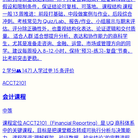
假设和限制条件，保证结论可复核、可落地。 课程结构 课程
一般 13 周推进：前段打基础，中段做案例与作业，后段综合
冲刺。考核常见为 Quiz/Lab、报告/作业、小组展示与期末评
估。评分除正确性外，也重视结构化表达、论证逻辑和交付质
量。 适合人群 适合想提升分析、表达和协作能力的商科学
生，尤其是准备走咨询、金融、运营、市场或管理方向的同
学。建议每周投入 8-12 小时，保持“预习-练习-复盘”节奏，
比考前突击更稳。
2
学分
👥
1471
人学过
💬
15
条评价
ACCT2101
会计课程
中等
课程定位 ACCT2101（Financial Reporting）是 UQ 商科体系
中的关键课程，目标是把课堂概念转成可执行分析与决策能
力。课程强调“理解框架、验证数据、输出结论”的完整流程，