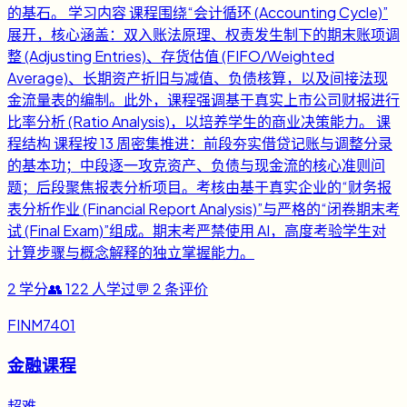
的基石。 学习内容 课程围绕“会计循环 (Accounting Cycle)”
展开，核心涵盖：双入账法原理、权责发生制下的期末账项调
整 (Adjusting Entries)、存货估值 (FIFO/Weighted
Average)、长期资产折旧与减值、负债核算，以及间接法现
金流量表的编制。此外，课程强调基于真实上市公司财报进行
比率分析 (Ratio Analysis)，以培养学生的商业决策能力。 课
程结构 课程按 13 周密集推进：前段夯实借贷记账与调整分录
的基本功；中段逐一攻克资产、负债与现金流的核心准则问
题；后段聚焦报表分析项目。考核由基于真实企业的“财务报
表分析作业 (Financial Report Analysis)”与严格的“闭卷期末考
试 (Final Exam)”组成。期末考严禁使用 AI，高度考验学生对
计算步骤与概念解释的独立掌握能力。
2
学分
👥
122
人学过
💬
2
条评价
FINM7401
金融课程
超难