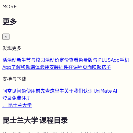
MORE
更多
×
发现更多
活
活动
新生节与校园活动
价
定价
查看免费版与 PLUS
App
手机
App
了解移动端体验
装
安装插件
在课程页面唤起搭子
支持与下载
问
常见问题
使用前先查这里
牛
关于我们
认识 UniMate AI
登录
免费注册
←
昆士兰大学
昆士兰大学
课程目录