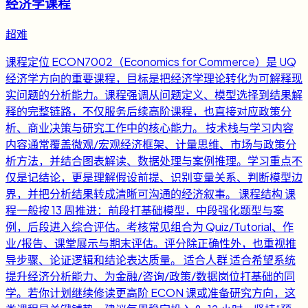
经济学课程
超难
课程定位 ECON7002（Economics for Commerce）是 UQ
经济学方向的重要课程，目标是把经济学理论转化为可解释现
实问题的分析能力。课程强调从问题定义、模型选择到结果解
释的完整链路，不仅服务后续高阶课程，也直接对应政策分
析、商业决策与研究工作中的核心能力。 技术栈与学习内容
内容通常覆盖微观/宏观经济框架、计量思维、市场与政策分
析方法，并结合图表解读、数据处理与案例推理。学习重点不
仅是记结论，更是理解假设前提、识别变量关系、判断模型边
界，并把分析结果转成清晰可沟通的经济叙事。 课程结构 课
程一般按 13 周推进：前段打基础模型，中段强化题型与案
例，后段进入综合评估。考核常见组合为 Quiz/Tutorial、作
业/报告、课堂展示与期末评估。评分除正确性外，也重视推
导步骤、论证逻辑和结论表达质量。 适合人群 适合希望系统
提升经济分析能力、为金融/咨询/政策/数据岗位打基础的同
学。若你计划继续修读更高阶 ECON 课或准备研究方向，这