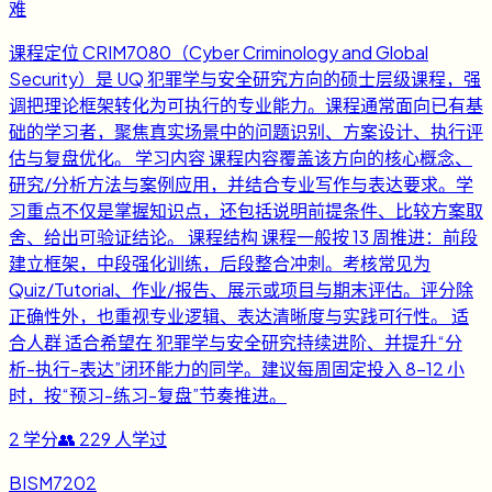
难
课程定位 CRIM7080（Cyber Criminology and Global
Security）是 UQ 犯罪学与安全研究方向的硕士层级课程，强
调把理论框架转化为可执行的专业能力。课程通常面向已有基
础的学习者，聚焦真实场景中的问题识别、方案设计、执行评
估与复盘优化。 学习内容 课程内容覆盖该方向的核心概念、
研究/分析方法与案例应用，并结合专业写作与表达要求。学
习重点不仅是掌握知识点，还包括说明前提条件、比较方案取
舍、给出可验证结论。 课程结构 课程一般按 13 周推进：前段
建立框架，中段强化训练，后段整合冲刺。考核常见为
Quiz/Tutorial、作业/报告、展示或项目与期末评估。评分除
正确性外，也重视专业逻辑、表达清晰度与实践可行性。 适
合人群 适合希望在 犯罪学与安全研究持续进阶、并提升“分
析-执行-表达”闭环能力的同学。建议每周固定投入 8-12 小
时，按“预习-练习-复盘”节奏推进。
2
学分
👥
229
人学过
BISM7202