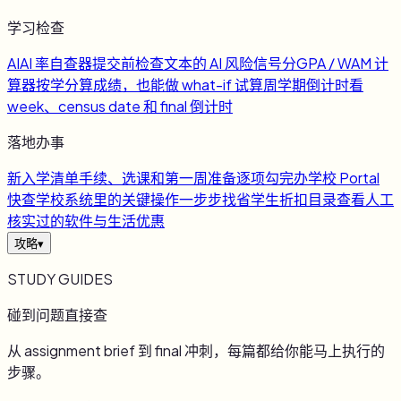
学习检查
AI
AI 率自查器
提交前检查文本的 AI 风险信号
分
GPA / WAM 计
算器
按学分算成绩，也能做 what-if 试算
周
学期倒计时
看
week、census date 和 final 倒计时
落地办事
新
入学清单
手续、选课和第一周准备逐项勾完
办
学校 Portal
快查
学校系统里的关键操作一步步找
省
学生折扣目录
查看人工
核实过的软件与生活优惠
攻略
▾
STUDY GUIDES
碰到问题直接查
从 assignment brief 到 final 冲刺，每篇都给你能马上执行的
步骤。