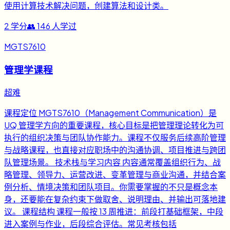
使用计算技术解决问题，创建算法和设计类。
2
学分
👥
146
人学过
MGTS7610
管理学课程
超难
课程定位 MGTS7610（Management Communication）是
UQ 管理学方向的重要课程，核心目标是把管理理论转化为可
执行的组织决策与团队协作能力。课程不仅服务后续高阶管理
与战略课程，也直接对应职场中的沟通协调、项目推进与跨团
队管理场景。 技术栈与学习内容 内容通常覆盖组织行为、战
略管理、领导力、运营改进、变革管理与商业沟通，并结合案
例分析、情境决策和团队项目。你需要掌握的不只是概念本
身，还要能在复杂约束下做取舍、说明理由、并输出可落地建
议。 课程结构 课程一般按 13 周推进：前段打基础框架，中段
进入案例与作业，后段综合评估。常见考核包括