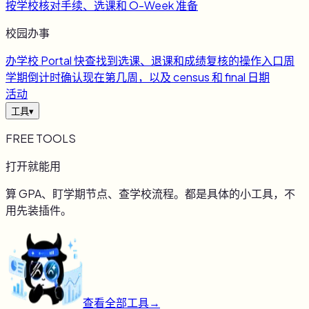
按学校核对手续、选课和 O-Week 准备
校园办事
办
学校 Portal 快查
找到选课、退课和成绩复核的操作入口
周
学期倒计时
确认现在第几周，以及 census 和 final 日期
活动
工具
▾
FREE TOOLS
打开就能用
算 GPA、盯学期节点、查学校流程。都是具体的小工具，不
用先装插件。
查看全部工具
→