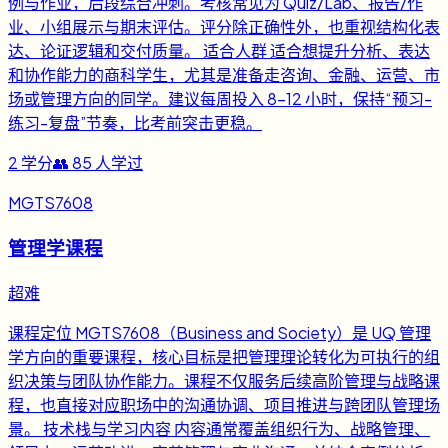
例与作业，后段综合冲刺。考核常见为 Quiz/Lab、报告/作
业、小组展示与期末评估。评分除正确性外，也重视结构化表
达、论证逻辑和交付质量。 适合人群 适合想提升分析、表达
和协作能力的商科学生，尤其是准备走咨询、金融、运营、市
场或管理方向的同学。建议每周投入 8-12 小时，保持“预习-
练习-复盘”节奏，比考前突击更稳。
2
学分
👥
85
人学过
MGTS7608
管理学课程
超难
课程定位 MGTS7608（Business and Society）是 UQ 管理
学方向的重要课程，核心目标是把管理理论转化为可执行的组
织决策与团队协作能力。课程不仅服务后续高阶管理与战略课
程，也直接对应职场中的沟通协调、项目推进与跨团队管理场
景。 技术栈与学习内容 内容通常覆盖组织行为、战略管理、