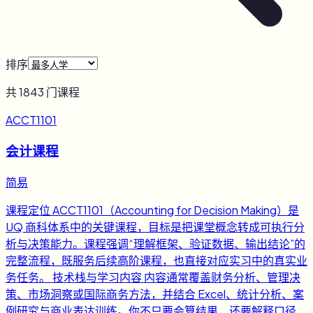
排序
共
1843
门课程
ACCT1101
会计课程
简易
课程定位 ACCT1101（Accounting for Decision Making）是
UQ 商科体系中的关键课程，目标是把课堂概念转成可执行分
析与决策能力。课程强调“理解框架、验证数据、输出结论”的
完整流程，既服务后续高阶课程，也直接对应实习中的真实业
务任务。 技术栈与学习内容 内容通常覆盖财务分析、管理决
策、市场洞察或国际商务方法，并结合 Excel、统计分析、案
例研究与商业表达训练。你不只要会算结果，还要解释口径、