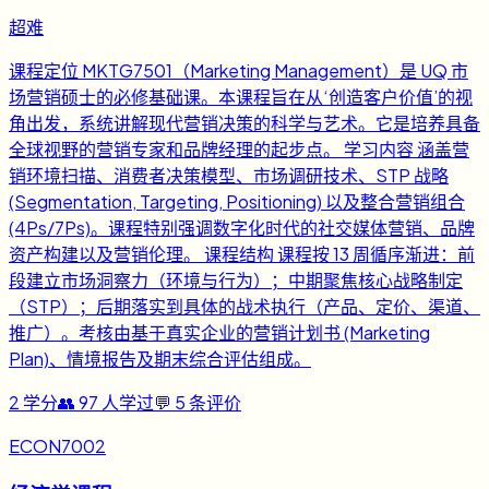
超难
课程定位 MKTG7501（Marketing Management）是 UQ 市
场营销硕士的必修基础课。本课程旨在从‘创造客户价值’的视
角出发，系统讲解现代营销决策的科学与艺术。它是培养具备
全球视野的营销专家和品牌经理的起步点。 学习内容 涵盖营
销环境扫描、消费者决策模型、市场调研技术、STP 战略
(Segmentation, Targeting, Positioning) 以及整合营销组合
(4Ps/7Ps)。课程特别强调数字化时代的社交媒体营销、品牌
资产构建以及营销伦理。 课程结构 课程按 13 周循序渐进：前
段建立市场洞察力（环境与行为）；中期聚焦核心战略制定
（STP）；后期落实到具体的战术执行（产品、定价、渠道、
推广）。考核由基于真实企业的营销计划书 (Marketing
Plan)、情境报告及期末综合评估组成。
2
学分
👥
97
人学过
💬
5
条评价
ECON7002