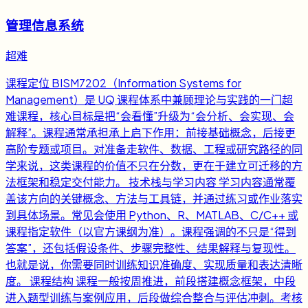
管理信息系统
超难
课程定位 BISM7202（Information Systems for
Management）是 UQ 课程体系中兼顾理论与实践的一门超
难课程，核心目标是把“会看懂”升级为“会分析、会实现、会
解释”。课程通常承担承上启下作用：前接基础概念，后接更
高阶专题或项目。对准备走软件、数据、工程或研究路径的同
学来说，这类课程的价值不只在分数，更在于建立可迁移的方
法框架和稳定交付能力。 技术栈与学习内容 学习内容通常覆
盖该方向的关键概念、方法与工具链，并通过练习或作业落实
到具体场景。常见会使用 Python、R、MATLAB、C/C++ 或
课程指定软件（以官方课纲为准）。课程强调的不只是“得到
答案”，还包括假设条件、步骤完整性、结果解释与复现性。
也就是说，你需要同时训练知识准确度、实现质量和表达清晰
度。 课程结构 课程一般按周推进，前段搭建概念框架，中段
进入题型训练与案例应用，后段做综合整合与评估冲刺。考核