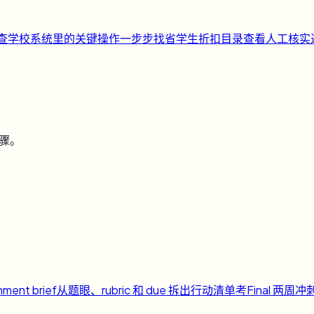
快查
学校系统里的关键操作一步步找
省
学生折扣目录
查看人工核实
步骤。
nment brief
从题眼、rubric 和 due 拆出行动清单
考
Final 两周冲