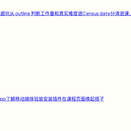
课避坑
从 outline 判断工作量和真实难度
退
Census date
分清退课
pp
了解移动端体验
装
安装插件
在课程页面唤起搭子