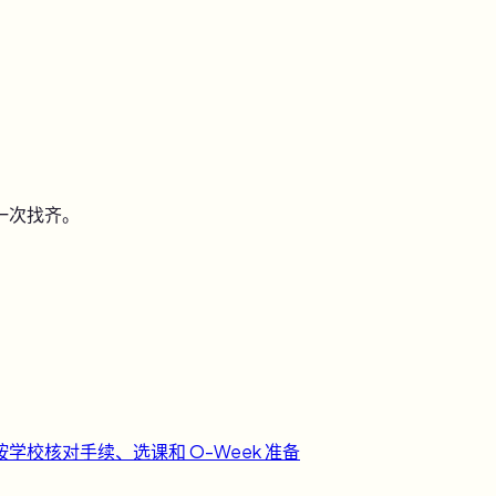
一次找齐。
按学校核对手续、选课和 O-Week 准备