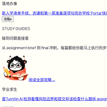
落地办事
新
入学清单
手续、选课和第一周准备逐项勾完
办
学校 Portal 
攻略
▾
STUDY GUIDES
碰到问题直接查
从 assignment brief 到 final 冲刺，每篇都给你能马上执行的
阅读全部攻略
→
学业求生
查
Turnitin AI 检测
看懂风险边界和提交前该检查什么
题
拆 assig